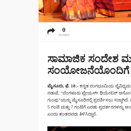
0
SHARES
ಸಾಮಾಜಿಕ ಸಂದೇಶ ಮತ್
ಸಂಯೋಜನೆಯೊಂದಿಗೆ 
ಮೈಸೂರು, ಫೆ. 18:-
ಕನ್ನಡ ರಂಗಭೂಮಿಯ ವೈವಿಧ್ಯಮ
ನಡುವೆ, “ಬೆಂಗಳೂರು ಪ್ಲೇಯರ್ಸ್ ಥಿಯೇಟರ್ ಅಸೋ
ಗುಂಪು”ಯನ್ನು ಮೈಸೂರಿನಲ್ಲಿ ಪ್ರದರ್ಶಿಸಲು ಸಜ್ಜಾಗಿದ
5 ಗಂಟೆ ಮತ್ತು 7 ಗಂಟೆಗೆ ಎರಡು ಪ್ರದರ್ಶನಗಳನ್ನು 
ಎಂದು ತಂಡದವರು ತಿಳಿಸಿದ್ದಾರೆ.