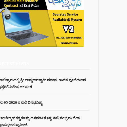
RECENT POSTS
ಸಾಲಿಗ್ರಾಮದಲ್ಲಿ ಶ್ರೀ ಭಾಷ್ಯಕಾರಸ್ವಾಮಿ ದರ್ಶನ: ಉಚಿತ ಪೂಜೆಯಿಂದ
ಭಕ್ತರಿಗೆ ವಿಶೇಷ ಆಕರ್ಷಣೆ
02-05-2026 ರ ರಾಶಿ ದಿನಭವಿಷ್ಯ
ಅಂಬೇಡ್ಕರ್ ತತ್ವಗಳನ್ನು ಅಳವಡಿಸಿಕೊಳ್ಳಿ, ಡಿಜೆ ಸಂಭ್ರಮ ಬೇಡ:
ಜ್ಞಾನಪ್ರಕಾಶ ಸ್ವಾಮೀಜಿ