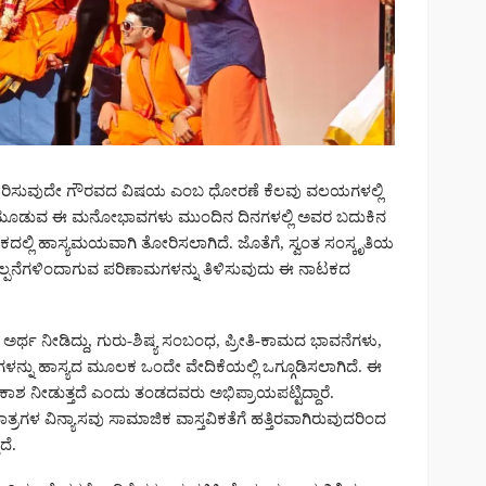
ಅನುಸರಿಸುವುದೇ ಗೌರವದ ವಿಷಯ ಎಂಬ ಧೋರಣೆ ಕೆಲವು ವಲಯಗಳಲ್ಲಿ
ಸಿನಲ್ಲಿ ಮೂಡುವ ಈ ಮನೋಭಾವಗಳು ಮುಂದಿನ ದಿನಗಳಲ್ಲಿ ಅವರ ಬದುಕಿನ
ಟಕದಲ್ಲಿ ಹಾಸ್ಯಮಯವಾಗಿ ತೋರಿಸಲಾಗಿದೆ. ಜೊತೆಗೆ, ಸ್ವಂತ ಸಂಸ್ಕೃತಿಯ
 ಕಲ್ಪನೆಗಳಿಂದಾಗುವ ಪರಿಣಾಮಗಳನ್ನು ತಿಳಿಸುವುದು ಈ ನಾಟಕದ
 ಅರ್ಥ ನೀಡಿದ್ದು, ಗುರು-ಶಿಷ್ಯ ಸಂಬಂಧ, ಪ್ರೀತಿ-ಕಾಮದ ಭಾವನೆಗಳು,
ಳನ್ನು ಹಾಸ್ಯದ ಮೂಲಕ ಒಂದೇ ವೇದಿಕೆಯಲ್ಲಿ ಒಗ್ಗೂಡಿಸಲಾಗಿದೆ. ಈ
ಅವಕಾಶ ನೀಡುತ್ತದೆ ಎಂದು ತಂಡದವರು ಅಭಿಪ್ರಾಯಪಟ್ಟಿದ್ದಾರೆ.
ರಗಳ ವಿನ್ಯಾಸವು ಸಾಮಾಜಿಕ ವಾಸ್ತವಿಕತೆಗೆ ಹತ್ತಿರವಾಗಿರುವುದರಿಂದ
ದೆ.