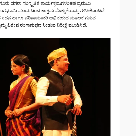
ೂರು ದಸರಾ ಸಂಸ್ಕೃತಿಕ ಕಾರ್ಯಕ್ರಮಗಳಂತಹ ಪ್ರಮುಖ
ಾಗೂ ರಂಗಭೂಮಿ ವಲಯದಿಂದ ಉತ್ತಮ ಮೆಚ್ಚುಗೆಯನ್ನು ಗಳಿಸಿಕೊಂಡಿದೆ.
ಟುವ ಕಥನ ಹಾಗೂ ಪರಿಣಾಮಕಾರಿ ಅಭಿನಯದ ಮೂಲಕ ಗಮನ
ೊಮ್ಮೆ ವಿಶೇಷ ರಂಗಾನುಭವ ನೀಡುವ ನಿರೀಕ್ಷೆ ಮೂಡಿಸಿದೆ.