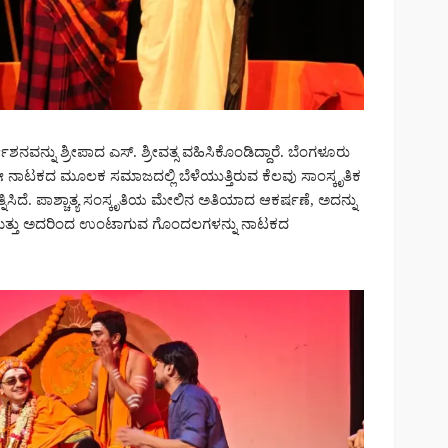
ದೇಶನವನ್ನು ಶ್ರೀಪಾದ ಎಸ್. ಶ್ರೀವತ್ಸ ವಹಿಸಿಕೊಂಡಿದ್ದಾರೆ. ಬೆಂಗಳೂರು
ಾಟಕದ ಮೂಲಕ ಸಮಾಜದಲ್ಲಿ ಬೆಳೆಯುತ್ತಿರುವ ಕೆಲವು ಸಾಂಸ್ಕೃತಿಕ
ತ್ನಿಸಿದೆ. ಪಾಶ್ಚಾತ್ಯ ಸಂಸ್ಕೃತಿಯ ಮೇಲಿನ ಅತಿಯಾದ ಆಕರ್ಷಣೆ, ಅದನ್ನು
 ಮತ್ತು ಅದರಿಂದ ಉಂಟಾಗುವ ಗೊಂದಲಗಳನ್ನು ನಾಟಕದ