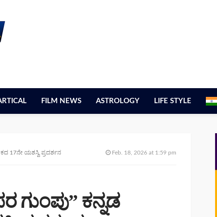
ARTICAL
FILM NEWS
ASTROLOGY
LIFE STYLE
ಟಕದ 17ನೇ ಯಶಸ್ವಿ ಪ್ರದರ್ಶನ
Feb. 18, 2026 at 1:59 pm
ಪರ ಗುಂಪು” ಕನ್ನಡ