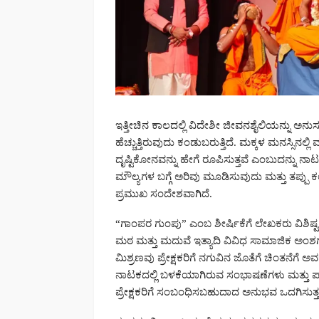
ಇತ್ತೀಚಿನ ಕಾಲದಲ್ಲಿ ವಿದೇಶೀ ಜೀವನಶೈಲಿಯನ್ನು 
ಹೆಚ್ಚುತ್ತಿರುವುದು ಕಂಡುಬರುತ್ತಿದೆ. ಮಕ್ಕಳ ಮನಸ್
ದೃಷ್ಟಿಕೋನವನ್ನು ಹೇಗೆ ರೂಪಿಸುತ್ತವೆ ಎಂಬುದನ್ನು ನಾ
ಮೌಲ್ಯಗಳ ಬಗ್ಗೆ ಅರಿವು ಮೂಡಿಸುವುದು ಮತ್ತು ತಪ್ಪು
ಪ್ರಮುಖ ಸಂದೇಶವಾಗಿದೆ.
“ಗಾಂಪರ ಗುಂಪು” ಎಂಬ ಶೀರ್ಷಿಕೆಗೆ ಲೇಖಕರು ವಿಶಿಷ್ಟ
ಮಠ ಮತ್ತು ಮದುವೆ ಇತ್ಯಾದಿ ವಿವಿಧ ಸಾಮಾಜಿಕ ಅಂಶಗ
ಮಿಶ್ರಣವು ಪ್ರೇಕ್ಷಕರಿಗೆ ನಗುವಿನ ಜೊತೆಗೆ ಚಿಂತನೆಗೆ 
ನಾಟಕದಲ್ಲಿ ಬಳಕೆಯಾಗಿರುವ ಸಂಭಾಷಣೆಗಳು ಮತ್ತು ಪಾತ್
ಪ್ರೇಕ್ಷಕರಿಗೆ ಸಂಬಂಧಿಸಬಹುದಾದ ಅನುಭವ ಒದಗಿಸುತ್ತ