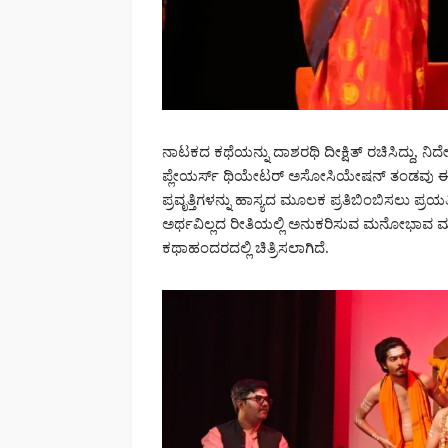
ನಾಟಕದ ಕಥೆಯನ್ನು ದಾಶರಥಿ ದೀಕ್ಷಿತ್ ರಚಿಸಿದ್ದು, ನಿರ್
ಪ್ಲೇಯರ್ಸ್ ಥಿಯೇಟರ್ ಅಸೋಸಿಯೇಷನ್ ತಂಡವು ಈ ನ
ಪ್ರವೃತ್ತಿಗಳನ್ನು ಹಾಸ್ಯದ ಮೂಲಕ ಪ್ರತಿಬಿಂಬಿಸಲು ಪ್ರಯ
ಅರ್ಥವಿಲ್ಲದ ರೀತಿಯಲ್ಲಿ ಅನುಕರಿಸುವ ಮನೋಭಾವ
ಕಥಾಹಂದರದಲ್ಲಿ ಚಿತ್ರಿಸಲಾಗಿದೆ.