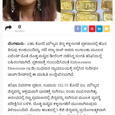
0
SHARES
ಬೆಂಗಳೂರು:-
ಬಹು ಕೋಟಿ ಮೌಲ್ಯದ ಚಿನ್ನ ಕಳ್ಳಸಾಗಣೆ ಪ್ರಕರಣದಲ್ಲಿ ಹೊಸ
ತಿರುವು ಕಂಡುಬಂದಿದ್ದು, ನಟಿ ರನ್ಯಾ ರಾವ್ ಅವರು ಉಗಾಂಡಾ ಮೂಲದ
ಏಜೆಂಟ್ ಜೊತೆ ದೊಡ್ಡ ಮಟ್ಟದ ಡೀಲಿಂಗ್ ನಡೆಸಿದ್ದ ಸಂಗತಿ ತನಿಖೆಯಲ್ಲಿ
ಬಹಿರಂಗವಾಗಿದೆ. ಪ್ರಕರಣಕ್ಕೆ ಸಂಬಂಧಿಸಿದಂತೆ Enforcement
Directorate (ಇ.ಡಿ) ಬುಧವಾರ ನ್ಯಾಯಾಲಯಕ್ಕೆ ಸಲ್ಲಿಸಿದ ಸುದೀರ್ಘ
ಚಾರ್ಜ್‌ಶೀಟ್‌ನಲ್ಲಿ ಈ ಮಾಹಿತಿ ಉಲ್ಲೇಖಿಸಲಾಗಿದೆ.
ತನಿಖಾ ವಿವರಗಳ ಪ್ರಕಾರ, ಸುಮಾರು 102.55 ಕೋಟಿ ರೂ. ಮೌಲ್ಯದ
ಚಿನ್ನವನ್ನು ಅಕ್ರಮವಾಗಿ ಭಾರತಕ್ಕೆ ಸಾಗಿಸಲು ಸಂಚು ರೂಪಿಸಲಾಗಿತ್ತು.
ಆರಂಭದಲ್ಲಿ ಸಣ್ಣ ಪ್ರಮಾಣದಲ್ಲಿ ಚಿನ್ನವನ್ನು ಸಾಗಿಸುವ ಮೂಲಕ ವ್ಯವಸ್ಥೆ
ಪರೀಕ್ಷಿಸಿದ ಬಳಿಕ, ದೊಡ್ಡ ಮಟ್ಟದ ಕಳ್ಳಸಾಗಣೆಗೆ ಮುಂದಾಗಿರುವುದು
ತಿಳಿದುಬಂದಿದೆ. ಮೊದಲ ಹಂತದಲ್ಲಿ 5 ಕೆಜಿ ಚಿನ್ನವನ್ನು ಪ್ರಯೋಗಾತ್ಮಕವಾಗಿ