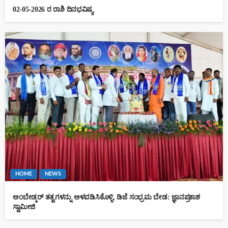
02-05-2026 ರ ರಾಶಿ ದಿನಭವಿಷ್ಯ
HOME
NEWS
ಅಂಬೇಡ್ಕರ್ ತತ್ವಗಳನ್ನು ಅಳವಡಿಸಿಕೊಳ್ಳಿ, ಡಿಜೆ ಸಂಭ್ರಮ ಬೇಡ: ಜ್ಞಾನಪ್ರಕಾಶ
ಸ್ವಾಮೀಜಿ