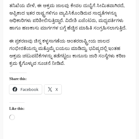
ತನಿಖೆಯ ವೇಳೆ, ಈ ಅಕ್ರಮ ಜಾಲವು ಕೇವಲ ದುಬೈಗೆ ಸೀಮಿತವಾಗಿರದೆ,
ಆಫ್ರಿಕಾದ ಇತರ ರಾಷ್ಟ್ರಗಳಿಗೂ ವ್ಯಾಪಿಸಿಕೊಂಡಿರುವ ಸಾಧ್ಯತೆಗಳನ್ನೂ
ಅಧಿಕಾರಿಗಳು ಪರಿಶೀಲಿಸುತ್ತಿದ್ದಾರೆ. ವಿದೇಶಿ ಏಜೆಂಟರು, ಮಧ್ಯವರ್ತಿಗಳು
ಹಾಗೂ ಹಣಕಾಸು ಮಾರ್ಗಗಳ ಬಗ್ಗೆ ಹೆಚ್ಚಿನ ಮಾಹಿತಿ ಸಂಗ್ರಹಿಸಲಾಗುತ್ತಿದೆ.
ಈ ಪ್ರಕರಣವು ಚಿನ್ನ ಕಳ್ಳಸಾಗಣೆಯ ಅಂತರರಾಷ್ಟ್ರೀಯ ಜಾಲದ
ಗಂಭೀರತೆಯನ್ನು ಮತ್ತೊಮ್ಮೆ ಬಯಲು ಮಾಡಿದ್ದು, ಭವಿಷ್ಯದಲ್ಲಿ ಇಂತಹ
ಅಕ್ರಮ ಚಟುವಟಿಕೆಗಳನ್ನು ತಡೆಗಟ್ಟಲು ಕಾನೂನು ಜಾರಿ ಸಂಸ್ಥೆಗಳು ಕಠಿಣ
ಕ್ರಮ ಕೈಗೊಳ್ಳುವ ಸೂಚನೆ ನೀಡಿವೆ.
Share this:
Facebook
X
Like this:
Loading…