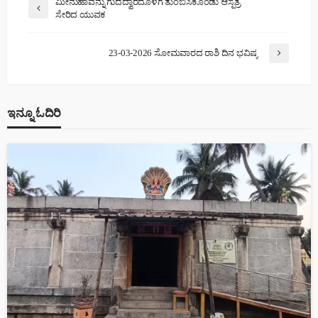
ಮೀನುಹಾವನ್ನು ಗುದದ್ವಾರದೊಳಗೆ ತುಂಬಿಸಿಕೊಂಡು ಆಸ್ಪತ್ರೆ
ಸೇರಿದ ಯುವಕ
23-03-2026 ಸೋಮವಾರದ ರಾಶಿ ದಿನ ಭವಿಷ್ಯ
ಇನ್ನೂ ಓದಿರಿ