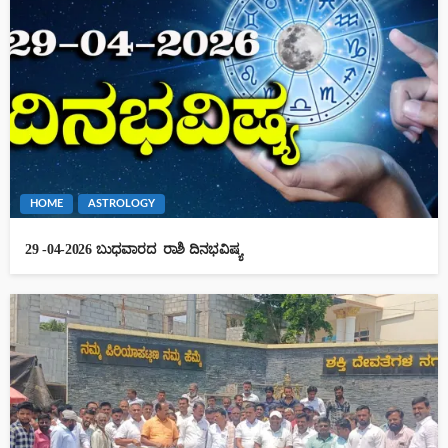
HOME
ASTROLOGY
29 -04-2026 ಬುಧವಾರದ ರಾಶಿ ದಿನಭವಿಷ್ಯ