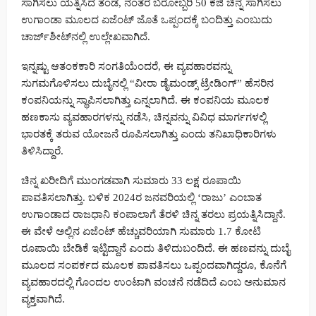
ಸಾಗಿಸಲು ಯತ್ನಿಸಿದ ತಂಡ, ನಂತರ ಬರೋಬ್ಬರಿ 50 ಕೆಜಿ ಚಿನ್ನ ಸಾಗಿಸಲು
ಉಗಾಂಡಾ ಮೂಲದ ಏಜೆಂಟ್ ಜೊತೆ ಒಪ್ಪಂದಕ್ಕೆ ಬಂದಿತ್ತು ಎಂಬುದು
ಚಾರ್ಜ್‌ಶೀಟ್‌ನಲ್ಲಿ ಉಲ್ಲೇಖವಾಗಿದೆ.
ಇನ್ನಷ್ಟು ಆತಂಕಕಾರಿ ಸಂಗತಿಯೆಂದರೆ, ಈ ವ್ಯವಹಾರವನ್ನು
ಸುಗಮಗೊಳಿಸಲು ದುಬೈನಲ್ಲಿ “ವೀರಾ ಡೈಮಂಡ್ಸ್ ಟ್ರೇಡಿಂಗ್” ಹೆಸರಿನ
ಕಂಪನಿಯನ್ನು ಸ್ಥಾಪಿಸಲಾಗಿತ್ತು ಎನ್ನಲಾಗಿದೆ. ಈ ಕಂಪನಿಯ ಮೂಲಕ
ಹಣಕಾಸು ವ್ಯವಹಾರಗಳನ್ನು ನಡೆಸಿ, ಚಿನ್ನವನ್ನು ವಿವಿಧ ಮಾರ್ಗಗಳಲ್ಲಿ
ಭಾರತಕ್ಕೆ ತರುವ ಯೋಜನೆ ರೂಪಿಸಲಾಗಿತ್ತು ಎಂದು ತನಿಖಾಧಿಕಾರಿಗಳು
ತಿಳಿಸಿದ್ದಾರೆ.
ಚಿನ್ನ ಖರೀದಿಗೆ ಮುಂಗಡವಾಗಿ ಸುಮಾರು 33 ಲಕ್ಷ ರೂಪಾಯಿ
ಪಾವತಿಸಲಾಗಿತ್ತು. ಬಳಿಕ 2024ರ ಜನವರಿಯಲ್ಲಿ ‘ರಾಜು’ ಎಂಬಾತ
ಉಗಾಂಡಾದ ರಾಜಧಾನಿ ಕಂಪಾಲಾಗೆ ತೆರಳಿ ಚಿನ್ನ ತರಲು ಪ್ರಯತ್ನಿಸಿದ್ದಾನೆ.
ಈ ವೇಳೆ ಅಲ್ಲಿನ ಏಜೆಂಟ್ ಹೆಚ್ಚುವರಿಯಾಗಿ ಸುಮಾರು 1.7 ಕೋಟಿ
ರೂಪಾಯಿ ಬೇಡಿಕೆ ಇಟ್ಟಿದ್ದಾನೆ ಎಂದು ತಿಳಿದುಬಂದಿದೆ. ಈ ಹಣವನ್ನು ದುಬೈ
ಮೂಲದ ಸಂಪರ್ಕದ ಮೂಲಕ ಪಾವತಿಸಲು ಒಪ್ಪಂದವಾಗಿದ್ದರೂ, ಕೊನೆಗೆ
ವ್ಯವಹಾರದಲ್ಲಿ ಗೊಂದಲ ಉಂಟಾಗಿ ವಂಚನೆ ನಡೆದಿದೆ ಎಂಬ ಅನುಮಾನ
ವ್ಯಕ್ತವಾಗಿದೆ.