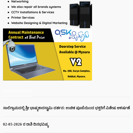
RECENT POSTS
ಸಾಲಿಗ್ರಾಮದಲ್ಲಿ ಶ್ರೀ ಭಾಷ್ಯಕಾರಸ್ವಾಮಿ ದರ್ಶನ: ಉಚಿತ ಪೂಜೆಯಿಂದ ಭಕ್ತರಿಗೆ ವಿಶೇಷ ಆಕರ್ಷಣೆ
02-05-2026 ರ ರಾಶಿ ದಿನಭವಿಷ್ಯ