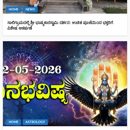
HOME
NEWS
ಸಾಲಿಗ್ರಾಮದಲ್ಲಿ ಶ್ರೀ ಭಾಷ್ಯಕಾರಸ್ವಾಮಿ ದರ್ಶನ: ಉಚಿತ ಪೂಜೆಯಿಂದ ಭಕ್ತರಿಗೆ
ವಿಶೇಷ ಆಕರ್ಷಣೆ
HOME
ASTROLOGY