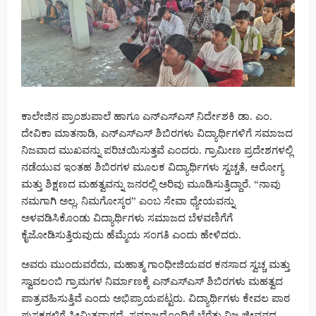
ಕಾಲೇಜಿನ ಪ್ರಾಂಶುಪಾಲೆ ಹಾಗೂ ಎನ್‌ಎಸ್‌ಎಸ್ ನಿರ್ದೇಶಕಿ ಡಾ. ಎಂ.
ದೇವಿಕಾ ಮಾತನಾಡಿ, ಎನ್‌ಎಸ್‌ಎಸ್ ಶಿಬಿರಗಳು ವಿದ್ಯಾರ್ಥಿಗಳಿಗೆ ಸಮಾಜದ
ನಿಜವಾದ ಮುಖವನ್ನು ಪರಿಚಯಿಸುತ್ತವೆ ಎಂದರು. ಗ್ರಾಮೀಣ ಪ್ರದೇಶಗಳಲ್ಲಿ
ನಡೆಯುವ ಇಂತಹ ಶಿಬಿರಗಳ ಮೂಲಕ ವಿದ್ಯಾರ್ಥಿಗಳು ಸ್ವಚ್ಚತೆ, ಆರೋಗ್ಯ
ಮತ್ತು ಶಿಕ್ಷಣದ ಮಹತ್ವವನ್ನು ಜನರಲ್ಲಿ ಅರಿವು ಮೂಡಿಸುತ್ತಿದ್ದಾರೆ. “ನಾವು
ನಮಗಾಗಿ ಅಲ್ಲ, ನಿಮಗೋಸ್ಕರ” ಎಂಬ ಸೇವಾ ಧ್ಯೇಯವನ್ನು
ಅಳವಡಿಸಿಕೊಂಡು ವಿದ್ಯಾರ್ಥಿಗಳು ಸಮಾಜದ ಬೆಳವಣಿಗೆಗೆ
ಕೈಜೋಡಿಸುತ್ತಿರುವುದು ಹೆಮ್ಮೆಯ ಸಂಗತಿ ಎಂದು ಹೇಳಿದರು.
ಅವರು ಮುಂದುವರೆದು, ಮಹಾತ್ಮ ಗಾಂಧೀಜಿಯವರ ಕನಸಾದ ಸ್ವಚ್ಚ ಮತ್ತು
ಸ್ವಾವಲಂಬಿ ಗ್ರಾಮಗಳ ನಿರ್ಮಾಣಕ್ಕೆ ಎನ್‌ಎಸ್‌ಎಸ್ ಶಿಬಿರಗಳು ಮಹತ್ವದ
ಪಾತ್ರವಹಿಸುತ್ತಿವೆ ಎಂದು ಅಭಿಪ್ರಾಯಪಟ್ಟರು. ವಿದ್ಯಾರ್ಥಿಗಳು ಕೇವಲ ಪಾಠ
ಪುಸ್ತಕಗಳಿಗೆ ಸೀಮಿತವಾಗದೆ, ಸಮಾಜದೊಂದಿಗೆ ಬೆರೆತು ನಿಜ ಜೀವನದ