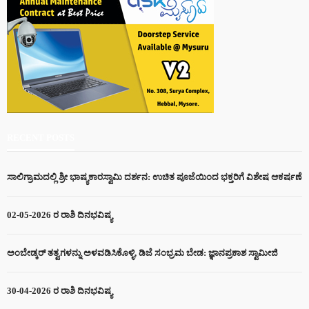
RECENT POSTS
ಸಾಲಿಗ್ರಾಮದಲ್ಲಿ ಶ್ರೀ ಭಾಷ್ಯಕಾರಸ್ವಾಮಿ ದರ್ಶನ: ಉಚಿತ ಪೂಜೆಯಿಂದ ಭಕ್ತರಿಗೆ ವಿಶೇಷ ಆಕರ್ಷಣೆ
02-05-2026 ರ ರಾಶಿ ದಿನಭವಿಷ್ಯ
ಅಂಬೇಡ್ಕರ್ ತತ್ವಗಳನ್ನು ಅಳವಡಿಸಿಕೊಳ್ಳಿ, ಡಿಜೆ ಸಂಭ್ರಮ ಬೇಡ: ಜ್ಞಾನಪ್ರಕಾಶ ಸ್ವಾಮೀಜಿ
30-04-2026 ರ ರಾಶಿ ದಿನಭವಿಷ್ಯ