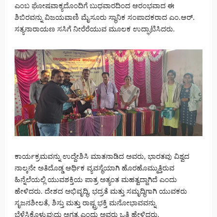
ಎಂಬ ಘೋಷವಾಕ್ಯದೊಂದಿಗೆ ಬುಧವಾರದಿಂದ ಆರಂಭವಾದ ಈ
ಶಿಬಿರವನ್ನು ವಿಜಯವಾಣಿ ಮೈಸೂರು ಸ್ಥಾನಿಕ ಸಂಪಾದಕರಾದ ಎಂ.ಆರ್.
ಸತ್ಯನಾರಾಯಣ ಸಸಿಗೆ ನೀರೆರೆಯುವ ಮೂಲಕ ಉದ್ಘಾಟಿಸಿದರು.
ಕಾರ್ಯಕ್ರಮವನ್ನು ಉದ್ದೇಶಿಸಿ ಮಾತನಾಡಿದ ಅವರು, ಭಾರತವು ವಿಶ್ವದ
ನಾಲ್ಕನೇ ಅತಿದೊಡ್ಡ ಆರ್ಥಿಕ ವ್ಯವಸ್ಥೆಯಾಗಿ ಹೊರಹೊಮ್ಮುತ್ತಿರುವ
ಹಿನ್ನೆಲೆಯಲ್ಲಿ ಯುವಶಕ್ತಿಯ ಪಾತ್ರ ಅತ್ಯಂತ ಮಹತ್ವದ್ದಾಗಿದೆ ಎಂದು
ಹೇಳಿದರು. ದೇಶದ ಅಭಿವೃದ್ಧಿ, ಭದ್ರತೆ ಮತ್ತು ಸಮೃದ್ಧಿಗಾಗಿ ಯುವಕರು
ಸೃಜನಶೀಲತೆ, ಶಿಸ್ತು ಮತ್ತು ರಾಷ್ಟ್ರಭಕ್ತಿ ಮನೋಭಾವವನ್ನು
ಬೆಳೆಸಿಕೊಳ್ಳುವುದು ಅಗತ್ಯ ಎಂದು ಅವರು ಒತ್ತಿ ಹೇಳಿದರು.