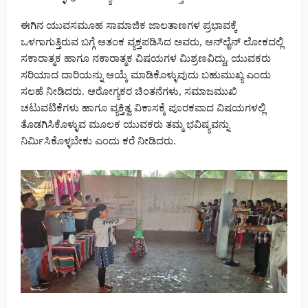
ಈಗಿನ ಯುವಸಮೂಹ ಸಾಮಾಜಿಕ ಜಾಲತಾಣಗಳ ಪ್ರಭಾವಕ್ಕೆ
ಒಳಗಾಗುತ್ತಿರುವ ಬಗ್ಗೆ ಆತಂಕ ವ್ಯಕ್ತಪಡಿಸಿದ ಅವರು, ಆನ್‌ಲೈನ್ ಲೋಕದಲ್ಲಿ
ಸಕಾರಾತ್ಮಕ ಹಾಗೂ ನಕಾರಾತ್ಮಕ ವಿಷಯಗಳ ಮಿಶ್ರಣವಿದ್ದು, ಯುವಕರು
ಸರಿಯಾದ ದಾರಿಯನ್ನು ಆಯ್ಕೆ ಮಾಡಿಕೊಳ್ಳುವುದು ಬಹುಮುಖ್ಯ ಎಂದು
ಸಲಹೆ ನೀಡಿದರು. ಆರೋಗ್ಯಕರ ಚಿಂತನೆಗಳು, ಸಮಾಜಮುಖಿ
ಚಟುವಟಿಕೆಗಳು ಹಾಗೂ ವ್ಯಕ್ತಿತ್ವ ವಿಕಾಸಕ್ಕೆ ಪೂರಕವಾದ ವಿಷಯಗಳಲ್ಲಿ
ತೊಡಗಿಸಿಕೊಳ್ಳುವ ಮೂಲಕ ಯುವಕರು ತಮ್ಮ ಭವಿಷ್ಯವನ್ನು
ನಿರ್ಮಿಸಿಕೊಳ್ಳಬೇಕು ಎಂದು ಕರೆ ನೀಡಿದರು.