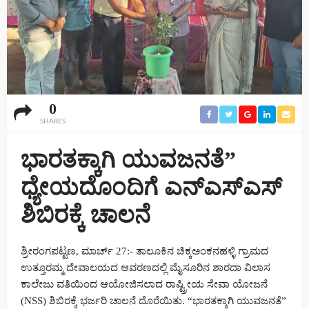
0
SHARES
ಭಾರತಕ್ಕಾಗಿ ಯುವಜನತೆ”
ಧ್ಯೇಯದೊಂದಿಗೆ ಎನ್‌ಎಸ್‌ಎಸ್
ಶಿಬಿರಕ್ಕೆ ಚಾಲನೆ
ಶ್ರೀರಂಗಪಟ್ಟಣ, ಮಾರ್ಚ್ 27:- ತಾಲೂಕಿನ ಚಿಕ್ಕಅಂಕನಹಳ್ಳಿ ಗ್ರಾಮದ
ಉತ್ತೂರಮ್ಮ ದೇವಾಲಯದ ಆವರಣದಲ್ಲಿ ಮೈಸೂರಿನ ಶಾರದಾ ವಿಲಾಸ
ಕಾಲೇಜು ವತಿಯಿಂದ ಆಯೋಜಿಸಲಾದ ರಾಷ್ಟ್ರೀಯ ಸೇವಾ ಯೋಜನೆ
(NSS) ಶಿಬಿರಕ್ಕೆ ಭರ್ಜರಿ ಚಾಲನೆ ದೊರೆಯಿತು. “ಭಾರತಕ್ಕಾಗಿ ಯುವಜನತೆ”