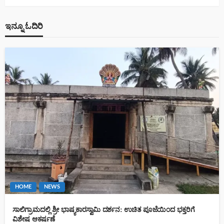
ಇನ್ನೂ ಓದಿರಿ
HOME
NEWS
ಸಾಲಿಗ್ರಾಮದಲ್ಲಿ ಶ್ರೀ ಭಾಷ್ಯಕಾರಸ್ವಾಮಿ ದರ್ಶನ: ಉಚಿತ ಪೂಜೆಯಿಂದ ಭಕ್ತರಿಗೆ
ವಿಶೇಷ ಆಕರ್ಷಣೆ