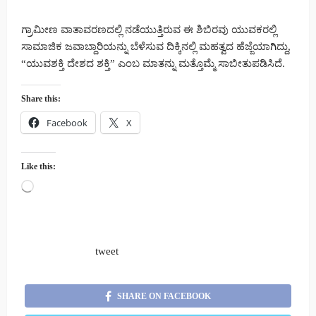
ಗ್ರಾಮೀಣ ವಾತಾವರಣದಲ್ಲಿ ನಡೆಯುತ್ತಿರುವ ಈ ಶಿಬಿರವು ಯುವಕರಲ್ಲಿ
ಸಾಮಾಜಿಕ ಜವಾಬ್ದಾರಿಯನ್ನು ಬೆಳೆಸುವ ದಿಕ್ಕಿನಲ್ಲಿ ಮಹತ್ವದ ಹೆಜ್ಜೆಯಾಗಿದ್ದು,
“ಯುವಶಕ್ತಿ ದೇಶದ ಶಕ್ತಿ” ಎಂಬ ಮಾತನ್ನು ಮತ್ತೊಮ್ಮೆ ಸಾಬೀತುಪಡಿಸಿದೆ.
Share this:
Facebook
X
Like this:
Loading…
tweet
SHARE ON FACEBOOK