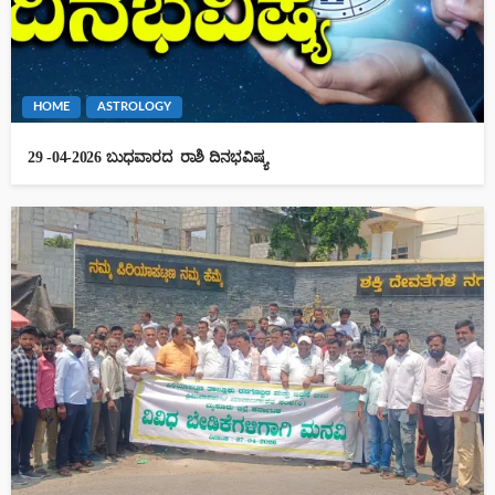
HOME
ASTROLOGY
29 -04-2026 ಬುಧವಾರದ ರಾಶಿ ದಿನಭವಿಷ್ಯ