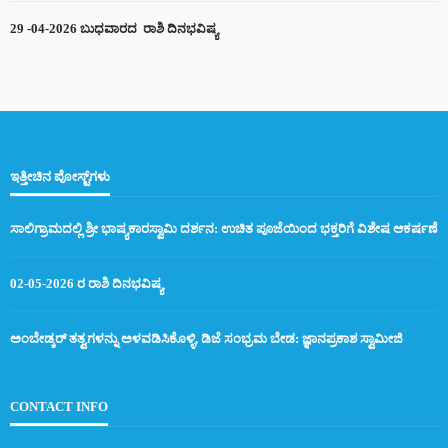
29 -04-2026 ಬುಧವಾರದ ರಾಶಿ ದಿನಭವಿಷ್ಯ
ಇತ್ತೀಚಿನ ಪೋಸ್ಟ್‌ಗಳು
ಸಾಲಿಗ್ರಾಮದಲ್ಲಿ ಶ್ರೀ ಭಾಷ್ಯಕಾರಸ್ವಾಮಿ ದರ್ಶನ: ಉಚಿತ ಪೂಜೆಯಿಂದ ಭಕ್ತರಿಗೆ ವಿಶೇಷ ಆಕರ್ಷಣೆ
02-05-2026 ರ ರಾಶಿ ದಿನಭವಿಷ್ಯ
ಅಂಬೇಡ್ಕರ್ ತತ್ವಗಳನ್ನು ಅಳವಡಿಸಿಕೊಳ್ಳಿ, ಡಿಜೆ ಸಂಭ್ರಮ ಬೇಡ: ಜ್ಞಾನಪ್ರಕಾಶ ಸ್ವಾಮೀಜಿ
CONTACT INFO