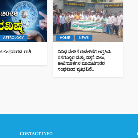
ASTROLOGY
HOME
NEWS
026 ಬುಧವಾರದ ರಾಶಿ
ವಿವಿಧ ಬೇಡಿಕೆ ಈಡೇರಿಕೆಗೆ ಆಗ್ರಹಿಸಿ
ರಸಗೊಬ್ಬರ ಮತ್ತು ಬಿತ್ತನೆ ಬೀಜ,
ಕೀಟನಾಶಕಗಳ ಮಾರಾಟಗಾರರ
ಸಂಘದಿಂದ ಪ್ರತಿಭಟನೆ.,
CONTACT INFO