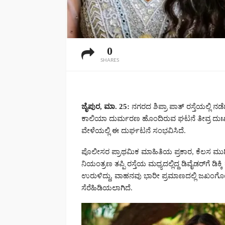
0
SHARES
ಜೈಪುರ, ಮಾ. 25:
ನಗರದ ಶಿಪ್ರಾ ಪಾತ್ ರಸ್ತೆಯಲ್ಲಿ 
ಕಾಲಿಯಾ ದುರ್ಮರಣ ಹೊಂದಿರುವ ಘಟನೆ ತೀವ್ರ ದುಃಖಕ
ವೇಳೆಯಲ್ಲಿ ಈ ದುರ್ಘಟನೆ ಸಂಭವಿಸಿದೆ.
ಪೊಲೀಸರ ಪ್ರಾಥಮಿಕ ಮಾಹಿತಿಯ ಪ್ರಕಾರ, ಕೆಲಸ ಮುಗಿಸ
ನಿಯಂತ್ರಣ ತಪ್ಪಿ ರಸ್ತೆಯ ಮಧ್ಯದಲ್ಲಿದ್ದ ಡಿವೈಡರ್‌ಗೆ ಡಿ
ಉರುಳಿದ್ದು, ವಾಹನವು ಭಾರೀ ಪ್ರಮಾಣದಲ್ಲಿ ಜಖಂಗೊಂಡಿ
ಸೆರೆಹಿಡಿಯಲಾಗಿದೆ.