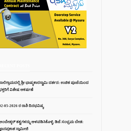
RECENT POSTS
ಸಾಲಿಗ್ರಾಮದಲ್ಲಿ ಶ್ರೀ ಭಾಷ್ಯಕಾರಸ್ವಾಮಿ ದರ್ಶನ: ಉಚಿತ ಪೂಜೆಯಿಂದ
ಭಕ್ತರಿಗೆ ವಿಶೇಷ ಆಕರ್ಷಣೆ
02-05-2026 ರ ರಾಶಿ ದಿನಭವಿಷ್ಯ
ಅಂಬೇಡ್ಕರ್ ತತ್ವಗಳನ್ನು ಅಳವಡಿಸಿಕೊಳ್ಳಿ, ಡಿಜೆ ಸಂಭ್ರಮ ಬೇಡ:
ಜ್ಞಾನಪ್ರಕಾಶ ಸ್ವಾಮೀಜಿ