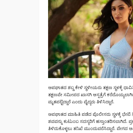
ಅಪಘಾತದ ಶಬ್ದ ಕೇಳಿ ಸ್ಥಳೀಯರು ತಕ್ಷಣ ಸ್ಥಳಕ್ಕೆ ಧಾವಿಸ
ತಕ್ಷಣವೇ ಸಮೀಪದ ಖಾಸಗಿ ಆಸ್ಪತ್ರೆಗೆ ಕರೆದೊಯ್ಯಲಾಗಿದ್
ಮೃತಪಟ್ಟಿದ್ದಾರೆ ಎಂದು ವೈದ್ಯರು ತಿಳಿಸಿದ್ದಾರೆ.
ಅಪಘಾತದ ಮಾಹಿತಿ ಪಡೆದ ಪೊಲೀಸರು ಸ್ಥಳಕ್ಕೆ ಭೇಟಿ ನ
ಶವವನ್ನು ಕುಟುಂಬ ಸದಸ್ಯರಿಗೆ ಹಸ್ತಾಂತರಿಸಲಾಗಿದ
ತಿಳಿದುಕೊಳ್ಳಲು ತನಿಖೆ ಮುಂದುವರೆಸಿದ್ದಾರೆ. ವೇಗದ 