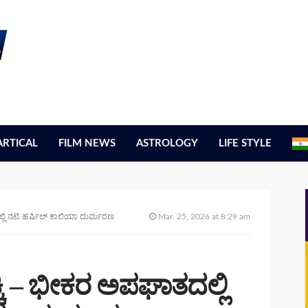
ARTICAL
FILM NEWS
ASTROLOGY
LIFE STYLE
ದಲ್ಲಿ ನಟಿ ಹರ್ಷಿಲ್ ಕಾಲಿಯಾ ದುರ್ಮರಣ
Mar. 25, 2026 at 8:29 am
ಕ್ಕಿ – ಭೀಕರ ಅಪಘಾತದಲ್ಲಿ