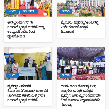
NEWS
POLITICAL
NEWS
ಅದ್ದೂರಿಯಾಗಿ 77 ನೇ
ಮೈಸೂರು ವಿಶ್ವವಿದ್ಯಾನಿಲಯದಲ್ಲಿ
ಗಣರಾಜ್ಯೋತ್ಸವ ಆಚರಣೆ ಜಿಲ್ಲಾ
77ನೇ ಗಣರಾಜೋತ್ಸವ
ಉಸ್ತುವಾರಿ ಸಚಿವರಿಂದ
ದಿನಾಚರಣೆ
ಧ್ವಜಾರೋಹಣ
NEWS
NEWS
ವ್ಯವಸ್ಥಾಕ ನಿರ್ದೇಶಕ
ಹರಿದು ಹಂಚಿ ಹೋಗಿದ್ದ ಎಲ್ಲಾ
ಕೆ.ಎಂ.ಮುನಿಗೋಪಾಲ್‌ ರಾಜು ಕರೆ
ರಾಜ್ಯಗಳು ಒಗ್ಗೂಡಿ ಒಕ್ಕೂಟ
ಚಾವಿಸಾನಿನಿ ಕಚೇರಿಯಲ್ಲಿ 77ನೇ
ವ್ಯವಸ್ಥೆಗೆ ಒಳಪಟ್ಟು ಸಂವಿದಾನದಡಿ
ಗಣರಾಜ್ಯೋತ್ಸವ ಆಚರಣೆ
ಕೆಲಸ ಮಾಡಲು ಸಿದ್ದವಾದ ದಿನವೇ
ಗಣರಾಜ್ಯ