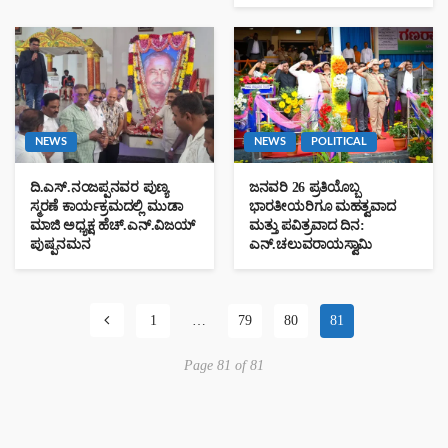
NEWS
NEWS
POLITICAL
ದಿ.ಎಸ್.ನಂಜಪ್ಪನವರ ಪುಣ್ಯ
ಜನವರಿ 26 ಪ್ರತಿಯೊಬ್ಬ
ಸ್ಮರಣೆ ಕಾರ್ಯಕ್ರಮದಲ್ಲಿ ಮುಡಾ
ಭಾರತೀಯರಿಗೂ ಮಹತ್ವವಾದ
ಮಾಜಿ ಅಧ್ಯಕ್ಷ ಹೆಚ್.ಎನ್.ವಿಜಯ್
ಮತ್ತು ಪವಿತ್ರವಾದ ದಿನ:
ಪುಷ್ಪನಮನ
ಎನ್.ಚಲುವರಾಯಸ್ವಾಮಿ
1
…
79
80
81
Page 81 of 81