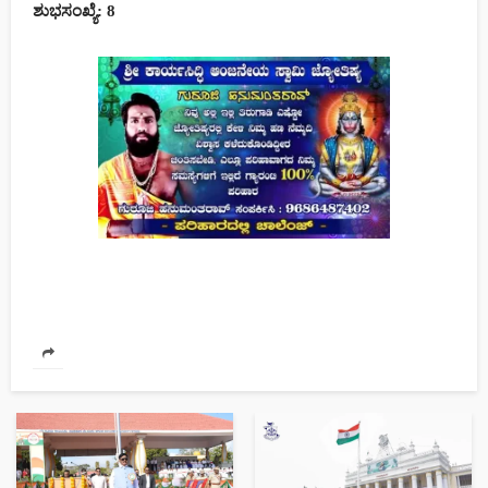
ಶುಭಸಂಖ್ಯೆ: 8