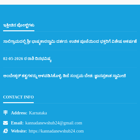
ಇತ್ತೀಚಿನ ಪೋಸ್ಟ್‌ಗಳು
ಸಾಲಿಗ್ರಾಮದಲ್ಲಿ ಶ್ರೀ ಭಾಷ್ಯಕಾರಸ್ವಾಮಿ ದರ್ಶನ: ಉಚಿತ ಪೂಜೆಯಿಂದ ಭಕ್ತರಿಗೆ ವಿಶೇಷ ಆಕರ್ಷಣೆ
02-05-2026 ರ ರಾಶಿ ದಿನಭವಿಷ್ಯ
ಅಂಬೇಡ್ಕರ್ ತತ್ವಗಳನ್ನು ಅಳವಡಿಸಿಕೊಳ್ಳಿ, ಡಿಜೆ ಸಂಭ್ರಮ ಬೇಡ: ಜ್ಞಾನಪ್ರಕಾಶ ಸ್ವಾಮೀಜಿ
CONTACT INFO
Address:
Karnataka
Email:
kannadanewshub24@gmail.com
Website:
https://kannadanewshub24.com