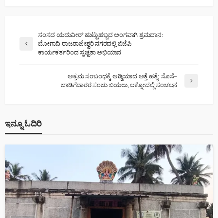
ಸಂಸದ ಯದುವೀರ್ ಹುಟ್ಟುಹಬ್ಬದ ಅಂಗವಾಗಿ ಶ್ರಮದಾನ:
ಬೋಗಾದಿ ರಾಜರಾಜೇಶ್ವರಿ ನಗರದಲ್ಲಿ ಬಿಜೆಪಿ
ಕಾರ್ಯಕರ್ತರಿಂದ ಸ್ವಚ್ಛತಾ ಅಭಿಯಾನ
ಅಕ್ರಮ ಸಂಬಂಧಕ್ಕೆ ಅಡ್ಡಿಯಾದ ಅತ್ತೆ ಹತ್ಯೆ: ಸೊಸೆ–
ಬಾಡಿಗೆದಾರರ ಸಂಚು ಬಯಲು, ಲಕ್ನೋದಲ್ಲಿ ಸಂಚಲನ
ಇನ್ನೂ ಓದಿರಿ