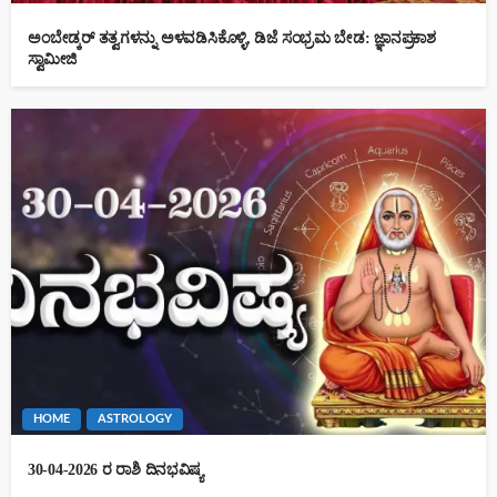
ಅಂಬೇಡ್ಕರ್ ತತ್ವಗಳನ್ನು ಅಳವಡಿಸಿಕೊಳ್ಳಿ, ಡಿಜೆ ಸಂಭ್ರಮ ಬೇಡ: ಜ್ಞಾನಪ್ರಕಾಶ
ಸ್ವಾಮೀಜಿ
HOME
ASTROLOGY
30-04-2026 ರ ರಾಶಿ ದಿನಭವಿಷ್ಯ