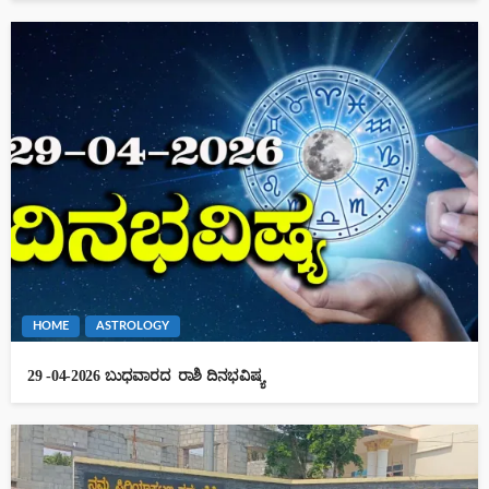
HOME
ASTROLOGY
29 -04-2026 ಬುಧವಾರದ ರಾಶಿ ದಿನಭವಿಷ್ಯ