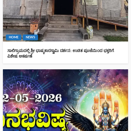
HOME
NEWS
ಸಾಲಿಗ್ರಾಮದಲ್ಲಿ ಶ್ರೀ ಭಾಷ್ಯಕಾರಸ್ವಾಮಿ ದರ್ಶನ: ಉಚಿತ ಪೂಜೆಯಿಂದ ಭಕ್ತರಿಗೆ
ವಿಶೇಷ ಆಕರ್ಷಣೆ