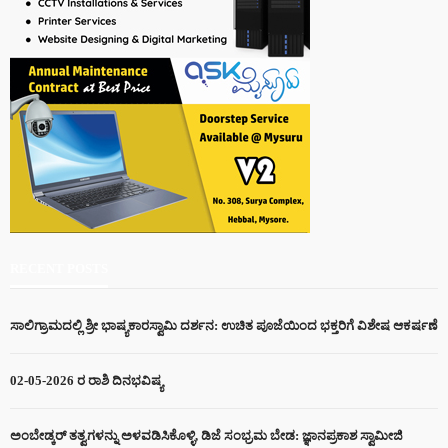
RECENT POSTS
ಸಾಲಿಗ್ರಾಮದಲ್ಲಿ ಶ್ರೀ ಭಾಷ್ಯಕಾರಸ್ವಾಮಿ ದರ್ಶನ: ಉಚಿತ ಪೂಜೆಯಿಂದ ಭಕ್ತರಿಗೆ ವಿಶೇಷ ಆಕರ್ಷಣೆ
02-05-2026 ರ ರಾಶಿ ದಿನಭವಿಷ್ಯ
ಅಂಬೇಡ್ಕರ್ ತತ್ವಗಳನ್ನು ಅಳವಡಿಸಿಕೊಳ್ಳಿ, ಡಿಜೆ ಸಂಭ್ರಮ ಬೇಡ: ಜ್ಞಾನಪ್ರಕಾಶ ಸ್ವಾಮೀಜಿ