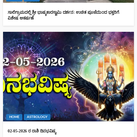
ಸಾಲಿಗ್ರಾಮದಲ್ಲಿ ಶ್ರೀ ಭಾಷ್ಯಕಾರಸ್ವಾಮಿ ದರ್ಶನ: ಉಚಿತ ಪೂಜೆಯಿಂದ ಭಕ್ತರಿಗೆ
ವಿಶೇಷ ಆಕರ್ಷಣೆ
HOME
ASTROLOGY
02-05-2026 ರ ರಾಶಿ ದಿನಭವಿಷ್ಯ