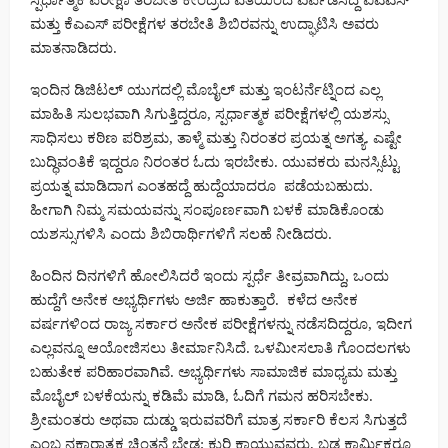
ಸ್ಪರ್ಧಾತ್ಮಕ ಪರೀಕ್ಷಾ ತರಬೇತಿ ಕೇಂದ್ರದ ವತಿಯಿಂದ ಏರ್ಪಡಿಸಿದ್ದ ಐಎಎಸ್
ಮತ್ತು ಕೆಎಎಸ್ ಪರೀಕ್ಷೆಗಳ ತರಬೇತಿ ಶಿಬಿರವನ್ನು ಉದ್ಘಾಟಿಸಿ ಅವರು
ಮಾತನಾಡಿದರು.
ಇಂದಿನ ಡಿಜಿಟಲ್ ಯುಗದಲ್ಲಿ ಮೊಬೈಲ್ ಮತ್ತು ಇಂಟರ್ನೆಟ್ನಿಂದ ಎಲ್ಲ
ಮಾಹಿತಿ ಸುಲಭವಾಗಿ ಸಿಗುತ್ತಿದ್ದರೂ, ಸ್ಪರ್ಧಾತ್ಮಕ ಪರೀಕ್ಷೆಗಳಲ್ಲಿ ಯಶಸ್ಸು
ಸಾಧಿಸಲು ಕಠಿಣ ಪರಿಶ್ರಮ, ತಾಳ್ಮೆ ಮತ್ತು ನಿರಂತರ ಪ್ರಯತ್ನ ಅಗತ್ಯ. ಎಷ್ಟೇ
ಬುದ್ಧಿವಂತಿಕೆ ಇದ್ದರೂ ನಿರಂತರ ಓದು ಇರಬೇಕು. ಯುವಕರು ಮನಸ್ಸಿಟ್ಟು
ಪ್ರಯತ್ನ ಮಾಡಿದಾಗ ಎಂತಹದ್ದೆ ಹುದ್ದೆಯಾದರೂ ಪಡೆಯಬಹುದು.
ಹೀಗಾಗಿ ನಿಮ್ಮ ಸಮಯವನ್ನು ಸಂಪೂರ್ಣವಾಗಿ ಬಳಕೆ ಮಾಡಿಕೊಂಡು
ಯಶಸ್ಸುಗಳಿಸಿ ಎಂದು ಶಿಬಿರಾರ್ಥಿಗಳಿಗೆ ಸಲಹೆ ನೀಡಿದರು.
ಹಿಂದಿನ ದಿನಗಳಿಗೆ ಹೋಲಿಸಿದರೆ ಇಂದು ಸ್ಪರ್ಧೆ ತೀವ್ರವಾಗಿದ್ದು, ಒಂದು
ಹುದ್ದೆಗೆ ಅನೇಕ ಅಭ್ಯರ್ಥಿಗಳು ಅರ್ಜಿ ಹಾಕುತ್ತಾರೆ. ಕಳೆದ ಅನೇಕ
ವರ್ಷಗಳಿಂದ ರಾಜ್ಯ ಸರ್ಕಾರ ಅನೇಕ ಪರೀಕ್ಷೆಗಳನ್ನು ನಡೆಸದಿದ್ದರೂ, ಇದೀಗ
ಎಲ್ಲವನ್ನೂ ಆಯೋಜಿಸಲು ತೀರ್ಮಾನಿಸಿದೆ. ಒಳಮೀಸಲಾತಿ ಗೊಂದಲಗಳು
ಬಹುತೇಕ ಪರಿಹಾರವಾಗಿವೆ. ಅಭ್ಯರ್ಥಿಗಳು ಸಾಮಾಜಿಕ ಮಾಧ್ಯಮ ಮತ್ತು
ಮೊಬೈಲ್ ಬಳಕೆಯನ್ನು ಕಡಿಮೆ ಮಾಡಿ, ಓದಿಗೆ ಗಮನ ಹರಿಸಬೇಕು.
ಶ್ರೀಮಂತರು ಅಥವಾ ದುಡ್ಡು ಇರುವವರಿಗೆ ಮಾತ್ರ ಸರ್ಕಾರಿ ಕೆಲಸ ಸಿಗುತ್ತದೆ
ಎಂಬ ನಕಾರಾತ್ಮಕ ಚಿಂತನೆ ಬೇಡ; ಕುರಿ ಕಾಯುವವರು, ಬಡ ಕಾರ್ಮಿಕರೂ