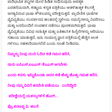
ಪಾರಿಭಾಷಿಕ ಶಬ್ದಗಳ ಮೇಲೆ ಹಿಡಿತ ಸಾಧಿಸುವುದು ಅವಶ್ಯಕ.
ಎರಡನೆಯದಾಗಿ, ಕಡ್ಡಾಯ ಕನ್ನಡ ಪತ್ರಿಕೆಯು ಆಡಳಿತಾತ್ಮಕ ಕೆಲಸಕ್ಕೆ
ಅಗತ್ಯವಿರುವ ಭಾಷಾ ಕೌಶಲವನ್ನು ಪರೀಕ್ಷಿಸುತ್ತದೆ. ಪ್ರಾದೇಶಿಕ ಭಾಷೆಗಳ
ವೈವಿಧ್ಯತೆಯು ಸಂದರ್ಶನದ ಹಂತದಲ್ಲಿ ಸ್ಥಳೀಯ ಸಮಸ್ಯೆಗಳನ್ನು ವಿವರಿಸಲು
ಮತ್ತು ಜನರೊಂದಿಗೆ ಸಂವಹನ ನಡೆಸಲು ಪೂರಕವಾಗಿರುತ್ತದೆ. ಭಾಷಾ
ವೈವಿಧ್ಯತೆಯು ವಿವಿಧ ಸಾಹಿತ್ಯಿಕ ಮತ್ತು ಐತಿಹಾಸಿಕ ಹಿನ್ನೆಲೆಗಳನ್ನು ಅರಿಯಲು
ಸಹಾಯ ಮಾಡುತ್ತದೆ, ಇದು ಸಾಮಾನ್ಯ ಜ್ಞಾನ ಪತ್ರಿಕೆಯಲ್ಲಿ ಹೆಚ್ಚಿನ ಅಂಕ
ಗಳಿಸಲು ಸಹಕಾರಿಯಾಗಲಿದೆ ಎಂದು ಸಲಹೆ ನೀಡಿದರು.
ನಿಮ್ಮನ್ನು ನೀವು ನಂಬಿ ಓದಿನ ಕಡೆ ಗಮನ ಹರಿಸಿ,
ನಾನು ಐಪಿಎಸ್,ಐಎಎಸ್ /ಕೆಎಎಸ್ ಆಗಬೇಕು
ಎಂದು ಕನಸು ಇಟ್ಟುಕೊಂಡು ಅದರ ಕಡೆ ಹೆಚ್ಚು ಹೊತ್ತು ಗಮಹ ಹರಿಸಿ.
ನೀವು ನಮ್ಮ ವಿವಿಗೆ ತರಬೇತಿ ಪಡೆಯಲು ಬಂದಿದ್ದೀರಿ
ಪರೀಕ್ಷೆಯಲ್ಲಿ ಯಶಸ್ಸುಗಳಿಸೆ ಹೋಗಿ…
ಪ್ರೊ.ಶರಣಪ್ಪ ವಿ. ಹಲಸೆ