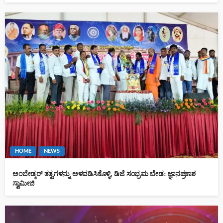
HOME
NEWS
ಅಂಬೇಡ್ಕರ್ ತತ್ವಗಳನ್ನು ಅಳವಡಿಸಿಕೊಳ್ಳಿ, ಡಿಜೆ ಸಂಭ್ರಮ ಬೇಡ: ಜ್ಞಾನಪ್ರಕಾಶ
ಸ್ವಾಮೀಜಿ