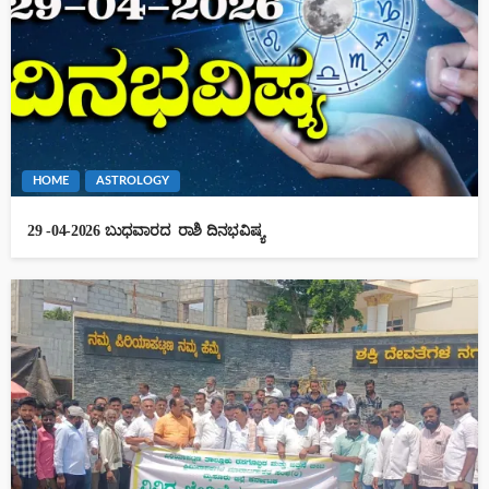
HOME
ASTROLOGY
29 -04-2026 ಬುಧವಾರದ ರಾಶಿ ದಿನಭವಿಷ್ಯ