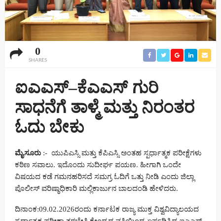
0
SHARES
ಐಎಎಸ್–ಕೆಎಎಸ್ ಗುರಿ
ಸಾಧನೆಗೆ ತಾಳ್ಮೆ ಮತ್ತು ನಿರಂತರ
ಓದು ಬೇಕು
ಮೈಸೂರು
:- ಯುಪಿಎಸ್ಸಿ ಮತ್ತು ಕೆಪಿಎಸ್ಸಿ ಅಂತಹ ಸ್ಪರ್ಧಾತ್ಮಕ ಪರೀಕ್ಷೆಗಳು
ಕಠಿಣ ಸವಾಲು. ಇದೊಂದು ಸುದೀರ್ಘ ಪಯಣ. ಹೀಗಾಗಿ ಒಂದೇ
ವಿಷಯದ ಕಡೆ ಗಮನಹರಿಸದೆ ಸಮಗ್ರ ಓದಿಗೆ ಒತ್ತು ನೀಡಿ ಎಂದು ಜಿಲ್ಲಾ
ಪೊಲೀಸ್ ವರಿಷ್ಠಾಧಿಕಾರಿ ಮಲ್ಲಿಕಾರ್ಜುನ ಬಾಲದಂಡಿ ಹೇಳಿದರು.
ದಿನಾಂಕ:09.02.2026ರಂದು ಕರ್ನಾಟಕ ರಾಜ್ಯ ಮುಕ್ತ ವಿಶ್ವವಿದ್ಯಾಲಯದ