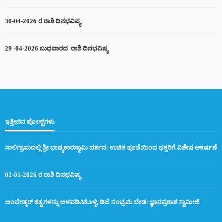
30-04-2026 ರ ರಾಶಿ ದಿನಭವಿಷ್ಯ
29 -04-2026 ಬುಧವಾರದ ರಾಶಿ ದಿನಭವಿಷ್ಯ
ಇತ್ತೀಚಿನ ಪೋಸ್ಟ್‌ಗಳು
ಸಾಲಿಗ್ರಾಮದಲ್ಲಿ ಶ್ರೀ ಭಾಷ್ಯಕಾರಸ್ವಾಮಿ ದರ್ಶನ: ಉಚಿತ ಪೂಜೆಯಿಂದ ಭಕ್ತರಿಗೆ ವಿಶೇಷ ಆಕರ್ಷಣೆ
02-05-2026 ರ ರಾಶಿ ದಿನಭವಿಷ್ಯ
ಅಂಬೇಡ್ಕರ್ ತತ್ವಗಳನ್ನು ಅಳವಡಿಸಿಕೊಳ್ಳಿ, ಡಿಜೆ ಸಂಭ್ರಮ ಬೇಡ: ಜ್ಞಾನಪ್ರಕಾಶ ಸ್ವಾಮೀಜಿ