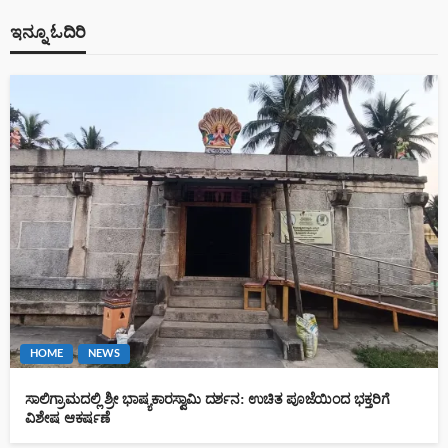
ಇನ್ನೂ ಓದಿರಿ
HOME
NEWS
ಸಾಲಿಗ್ರಾಮದಲ್ಲಿ ಶ್ರೀ ಭಾಷ್ಯಕಾರಸ್ವಾಮಿ ದರ್ಶನ: ಉಚಿತ ಪೂಜೆಯಿಂದ ಭಕ್ತರಿಗೆ
ವಿಶೇಷ ಆಕರ್ಷಣೆ