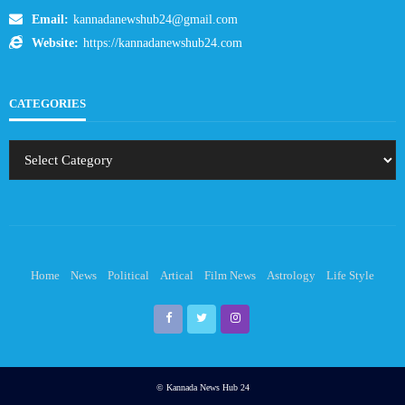
Email:
kannadanewshub24@gmail.com
Website:
https://kannadanewshub24.com
CATEGORIES
Home
News
Political
Artical
Film News
Astrology
Life Style
© Kannada News Hub 24