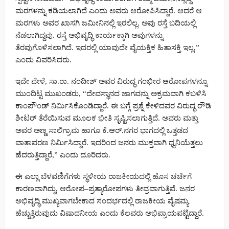
ಮರಗಳನ್ನು ಕಡಿಯಲಾಗಿದೆ ಎಂದು ಅವರು ಆರೋಪಿಸಿದ್ದಾರೆ. ಆದರೆ ಆ
ಮರಗಳು ಅವರ ಖಾಸಗಿ ಜಮೀನಿನಲ್ಲಿ ಇರಲಿಲ್ಲ. ಅವು ರಸ್ತೆ ಬದಿಯಲ್ಲಿ
ನೆಡಲಾಗಿದ್ದವು. ರಸ್ತೆ ಅಭಿವೃದ್ಧಿ ಕಾರ್ಯಕ್ಕಾಗಿ ಅವುಗಳನ್ನು
ತೆರವುಗೊಳಿಸಲಾಗಿದೆ. ಇದರಲ್ಲಿ ಯಾವುದೇ ವೈಯಕ್ತಿಕ ಹಿತಾಸಕ್ತಿ ಇಲ್ಲ,”
ಎಂದು ವಿವರಿಸಿದರು.
ಇದೇ ವೇಳೆ, ಸಾ.ರಾ. ನಂದೀಶ್ ಅವರ ವಿರುದ್ಧ ಗಂಭೀರ ಆರೋಪಗಳನ್ನೂ
ಮುಂದಿಟ್ಟ ಮುಖಂಡರು, “ದೇವಸ್ಥಾನದ ಜಾಗವನ್ನು ಅಕ್ರಮವಾಗಿ ಕಬಳಿಸಿ
ಕಾಂಪೌಂಡ್ ನಿರ್ಮಿಸಿಕೊಂಡಿದ್ದಾರೆ. ಈ ಬಗ್ಗೆ ಪ್ರಶ್ನೆ ಕೇಳಿದವರ ವಿರುದ್ಧ ರೌಡಿ
ಶೀಟರ್ ತೆರೆಯಿಸುವ ಮೂಲಕ ಭೀತಿ ಸೃಷ್ಟಿಸಲಾಗುತ್ತಿದೆ. ಅವರು ಮತ್ತು
ಅವರ ಅಣ್ಣ ಸಾಲಿಗ್ರಾಮ ಹಾಗೂ ಕೆ.ಆರ್.ನಗರ ಭಾಗದಲ್ಲಿ ಒತ್ತಡದ
ವಾತಾವರಣ ನಿರ್ಮಿಸಿದ್ದಾರೆ. ಇದರಿಂದ ಜನರು ಮುಕ್ತವಾಗಿ ಧ್ವನಿಯೆತ್ತಲು
ಹೆದರುತ್ತಿದ್ದಾರೆ,” ಎಂದು ದೂರಿದರು.
ಈ ಎಲ್ಲಾ ಬೆಳವಣಿಗೆಗಳು ಸ್ಥಳೀಯ ರಾಜಕೀಯದಲ್ಲಿ ಹೊಸ ಚರ್ಚೆಗೆ
ಕಾರಣವಾಗಿದ್ದು, ಆರೋಪ–ಪ್ರತ್ಯಾರೋಪಗಳು ತೀವ್ರವಾಗುತ್ತಿವೆ. ಜನರ
ಅಭಿವೃದ್ಧಿ ಮುಖ್ಯವಾಗಬೇಕಾದ ಸಂದರ್ಭದಲ್ಲಿ ರಾಜಕೀಯ ವೈಷಮ್ಯ
ಹೆಚ್ಚುತ್ತಿರುವುದು ವಿಷಾದನೀಯ ಎಂದು ಕೆಲವರು ಅಭಿಪ್ರಾಯಪಟ್ಟಿದ್ದಾರೆ.