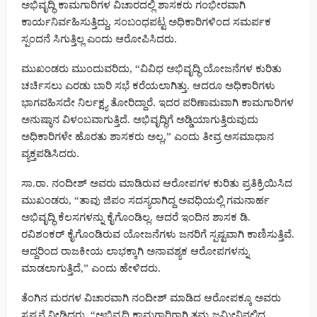
ಅಭಿವೃದ್ಧಿ ಕಾಮಗಾರಿಗಳ ವಿಚಾರದಲ್ಲಿ ಶಾಸಕರು ಗಂಭೀರವಾಗಿ
ಕಾರ್ಯನಿರ್ವಹಿಸುತ್ತಿದ್ದು, ಸಂಬಂಧಪಟ್ಟ ಅಧಿಕಾರಿಗಳಿಂದ ಸಮರ್ಪಕ
ಸ್ಪಂದನೆ ಸಿಗುತ್ತಿಲ್ಲ ಎಂದು ಆರೋಪಿಸಿದರು.
ಮುಖಂಡರು ಮುಂದುವರಿದು, “ವಿವಿಧ ಅಭಿವೃದ್ಧಿ ಯೋಜನೆಗಳ ಕುರಿತು
ಚರ್ಚಿಸಲು ಎರಡು ಬಾರಿ ಸಭೆ ಕರೆಯಲಾಗಿತ್ತು. ಆದರೂ ಅಧಿಕಾರಿಗಳು
ಭಾಗವಹಿಸದೇ ನಿರ್ಲಕ್ಷ್ಯ ತೋರಿದ್ದಾರೆ. ಇದರ ಪರಿಣಾಮವಾಗಿ ಕಾಮಗಾರಿಗಳ
ಅನುಷ್ಠಾನ ವಿಳಂಬವಾಗುತ್ತಿದೆ. ಅಭಿವೃದ್ಧಿಗೆ ಅಡ್ಡಿಯಾಗುತ್ತಿರುವುದು
ಅಧಿಕಾರಿಗಳೇ ಹೊರತು ಶಾಸಕರು ಅಲ್ಲ,” ಎಂದು ತೀವ್ರ ಅಸಮಾಧಾನ
ವ್ಯಕ್ತಪಡಿಸಿದರು.
ಸಾ.ರಾ. ನಂದೀಶ್ ಅವರು ಮಾಡಿರುವ ಆರೋಪಗಳ ಕುರಿತು ಪ್ರತಿಕ್ರಿಯಿಸಿದ
ಮುಖಂಡರು, “ತಾವು ಜಿಪಂ ಸದಸ್ಯರಾಗಿದ್ದ ಅವಧಿಯಲ್ಲಿ ಗಮನಾರ್ಹ
ಅಭಿವೃದ್ಧಿ ಕೆಲಸಗಳನ್ನು ಕೈಗೊಂಡಿಲ್ಲ. ಆದರೆ ಇಂದಿನ ಶಾಸಕ ಡಿ.
ರವಿಶಂಕರ್ ಕೈಗೊಂಡಿರುವ ಯೋಜನೆಗಳು ಜನರಿಗೆ ಸ್ಪಷ್ಟವಾಗಿ ಕಾಣಿಸುತ್ತಿವೆ.
ಆದ್ದರಿಂದ ರಾಜಕೀಯ ಲಾಭಕ್ಕಾಗಿ ಅನಾವಶ್ಯಕ ಆರೋಪಗಳನ್ನು
ಮಾಡಲಾಗುತ್ತಿದೆ,” ಎಂದು ಹೇಳಿದರು.
ತೆಂಗಿನ ಮರಗಳ ವಿಚಾರವಾಗಿ ನಂದೀಶ್ ಮಾಡಿದ ಆರೋಪಕ್ಕೂ ಅವರು
ಸ್ಪಷ್ಟನೆ ನೀಡಿದರು. “ಅಭಿವೃದ್ಧಿ ಕಾಮಗಾರಿಗಾಗಿ ತಮ್ಮ ಜಮೀನಿನಲ್ಲಿದ್ದ