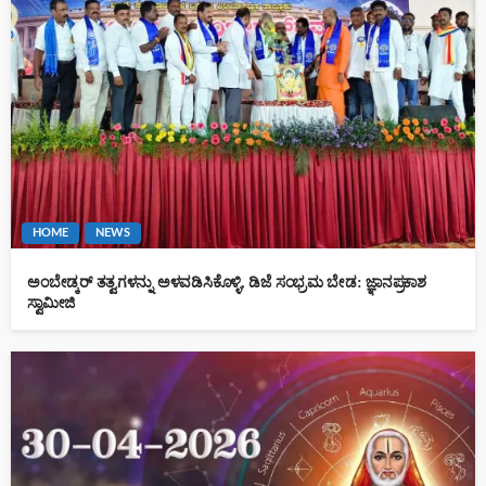
HOME
NEWS
ಅಂಬೇಡ್ಕರ್ ತತ್ವಗಳನ್ನು ಅಳವಡಿಸಿಕೊಳ್ಳಿ, ಡಿಜೆ ಸಂಭ್ರಮ ಬೇಡ: ಜ್ಞಾನಪ್ರಕಾಶ
ಸ್ವಾಮೀಜಿ