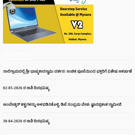
RECENT POSTS
ಸಾಲಿಗ್ರಾಮದಲ್ಲಿ ಶ್ರೀ ಭಾಷ್ಯಕಾರಸ್ವಾಮಿ ದರ್ಶನ: ಉಚಿತ ಪೂಜೆಯಿಂದ ಭಕ್ತರಿಗೆ ವಿಶೇಷ ಆಕರ್ಷಣೆ
02-05-2026 ರ ರಾಶಿ ದಿನಭವಿಷ್ಯ
ಅಂಬೇಡ್ಕರ್ ತತ್ವಗಳನ್ನು ಅಳವಡಿಸಿಕೊಳ್ಳಿ, ಡಿಜೆ ಸಂಭ್ರಮ ಬೇಡ: ಜ್ಞಾನಪ್ರಕಾಶ ಸ್ವಾಮೀಜಿ
30-04-2026 ರ ರಾಶಿ ದಿನಭವಿಷ್ಯ