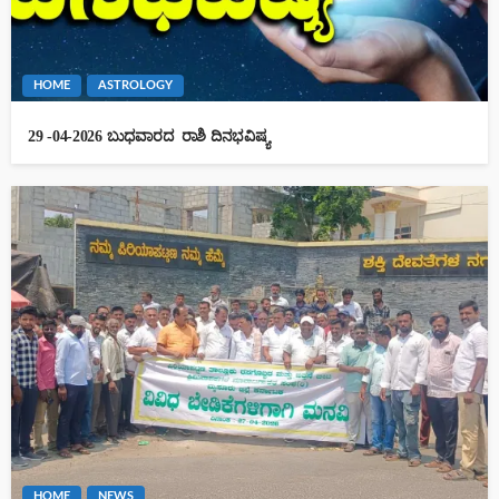
HOME
ASTROLOGY
29 -04-2026 ಬುಧವಾರದ ರಾಶಿ ದಿನಭವಿಷ್ಯ
HOME
NEWS