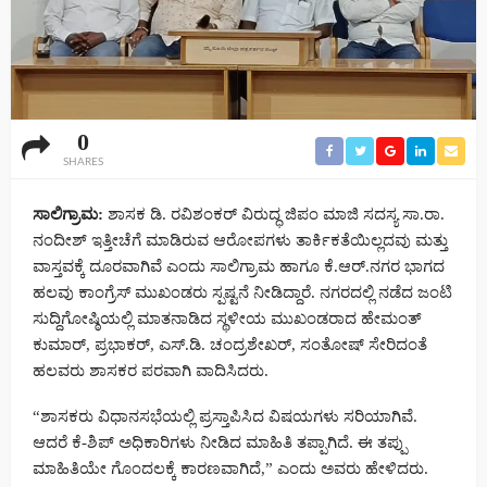
0
SHARES
ಸಾಲಿಗ್ರಾಮ:
ಶಾಸಕ ಡಿ. ರವಿಶಂಕರ್ ವಿರುದ್ಧ ಜಿಪಂ ಮಾಜಿ ಸದಸ್ಯ ಸಾ.ರಾ.
ನಂದೀಶ್ ಇತ್ತೀಚೆಗೆ ಮಾಡಿರುವ ಆರೋಪಗಳು ತಾರ್ಕಿಕತೆಯಿಲ್ಲದವು ಮತ್ತು
ವಾಸ್ತವಕ್ಕೆ ದೂರವಾಗಿವೆ ಎಂದು ಸಾಲಿಗ್ರಾಮ ಹಾಗೂ ಕೆ.ಆರ್.ನಗರ ಭಾಗದ
ಹಲವು ಕಾಂಗ್ರೆಸ್ ಮುಖಂಡರು ಸ್ಪಷ್ಟನೆ ನೀಡಿದ್ದಾರೆ. ನಗರದಲ್ಲಿ ನಡೆದ ಜಂಟಿ
ಸುದ್ದಿಗೋಷ್ಠಿಯಲ್ಲಿ ಮಾತನಾಡಿದ ಸ್ಥಳೀಯ ಮುಖಂಡರಾದ ಹೇಮಂತ್
ಕುಮಾರ್, ಪ್ರಭಾಕರ್, ಎಸ್.ಡಿ. ಚಂದ್ರಶೇಖರ್, ಸಂತೋಷ್ ಸೇರಿದಂತೆ
ಹಲವರು ಶಾಸಕರ ಪರವಾಗಿ ವಾದಿಸಿದರು.
“ಶಾಸಕರು ವಿಧಾನಸಭೆಯಲ್ಲಿ ಪ್ರಸ್ತಾಪಿಸಿದ ವಿಷಯಗಳು ಸರಿಯಾಗಿವೆ.
ಆದರೆ ಕೆ-ಶಿಪ್ ಅಧಿಕಾರಿಗಳು ನೀಡಿದ ಮಾಹಿತಿ ತಪ್ಪಾಗಿದೆ. ಈ ತಪ್ಪು
ಮಾಹಿತಿಯೇ ಗೊಂದಲಕ್ಕೆ ಕಾರಣವಾಗಿದೆ,” ಎಂದು ಅವರು ಹೇಳಿದರು.