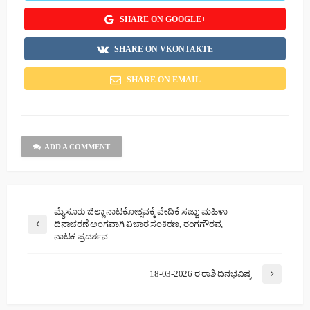
SHARE ON GOOGLE+
SHARE ON VKONTAKTE
SHARE ON EMAIL
ADD A COMMENT
ಮೈಸೂರು ಜಿಲ್ಲಾ ನಾಟಕೋತ್ಸವಕ್ಕೆ ವೇದಿಕೆ ಸಜ್ಜು: ಮಹಿಳಾ
ದಿನಾಚರಣೆ ಅಂಗವಾಗಿ ವಿಚಾರ ಸಂಕಿರಣ, ರಂಗಗೌರವ,
ನಾಟಕ ಪ್ರದರ್ಶನ
18-03-2026 ರ ರಾಶಿ ದಿನಭವಿಷ್ಯ