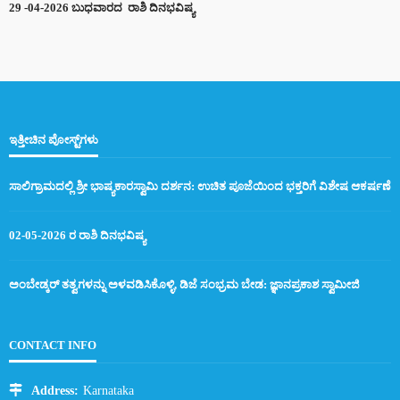
29 -04-2026 ಬುಧವಾರದ ರಾಶಿ ದಿನಭವಿಷ್ಯ
ಇತ್ತೀಚಿನ ಪೋಸ್ಟ್‌ಗಳು
ಸಾಲಿಗ್ರಾಮದಲ್ಲಿ ಶ್ರೀ ಭಾಷ್ಯಕಾರಸ್ವಾಮಿ ದರ್ಶನ: ಉಚಿತ ಪೂಜೆಯಿಂದ ಭಕ್ತರಿಗೆ ವಿಶೇಷ ಆಕರ್ಷಣೆ
02-05-2026 ರ ರಾಶಿ ದಿನಭವಿಷ್ಯ
ಅಂಬೇಡ್ಕರ್ ತತ್ವಗಳನ್ನು ಅಳವಡಿಸಿಕೊಳ್ಳಿ, ಡಿಜೆ ಸಂಭ್ರಮ ಬೇಡ: ಜ್ಞಾನಪ್ರಕಾಶ ಸ್ವಾಮೀಜಿ
CONTACT INFO
Address:
Karnataka