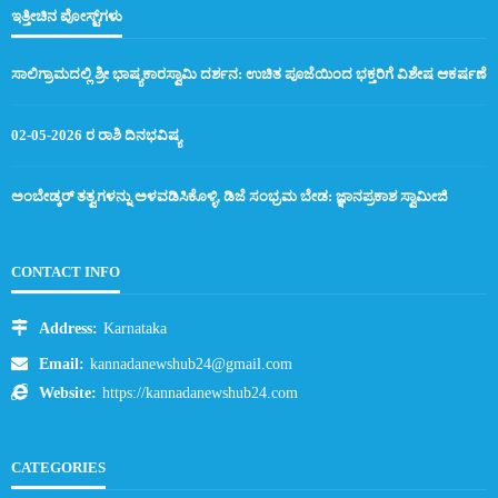
ಇತ್ತೀಚಿನ ಪೋಸ್ಟ್‌ಗಳು
ಸಾಲಿಗ್ರಾಮದಲ್ಲಿ ಶ್ರೀ ಭಾಷ್ಯಕಾರಸ್ವಾಮಿ ದರ್ಶನ: ಉಚಿತ ಪೂಜೆಯಿಂದ ಭಕ್ತರಿಗೆ ವಿಶೇಷ ಆಕರ್ಷಣೆ
02-05-2026 ರ ರಾಶಿ ದಿನಭವಿಷ್ಯ
ಅಂಬೇಡ್ಕರ್ ತತ್ವಗಳನ್ನು ಅಳವಡಿಸಿಕೊಳ್ಳಿ, ಡಿಜೆ ಸಂಭ್ರಮ ಬೇಡ: ಜ್ಞಾನಪ್ರಕಾಶ ಸ್ವಾಮೀಜಿ
CONTACT INFO
Address:
Karnataka
Email:
kannadanewshub24@gmail.com
Website:
https://kannadanewshub24.com
CATEGORIES