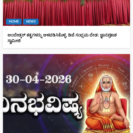
HOME
NEWS
ಅಂಬೇಡ್ಕರ್ ತತ್ವಗಳನ್ನು ಅಳವಡಿಸಿಕೊಳ್ಳಿ, ಡಿಜೆ ಸಂಭ್ರಮ ಬೇಡ: ಜ್ಞಾನಪ್ರಕಾಶ
ಸ್ವಾಮೀಜಿ