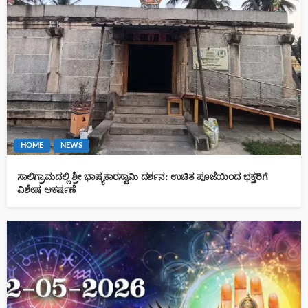
HOME
NEWS
ಸಾಲಿಗ್ರಾಮದಲ್ಲಿ ಶ್ರೀ ಭಾಷ್ಯಕಾರಸ್ವಾಮಿ ದರ್ಶನ: ಉಚಿತ ಪೂಜೆಯಿಂದ ಭಕ್ತರಿಗೆ
ವಿಶೇಷ ಆಕರ್ಷಣೆ