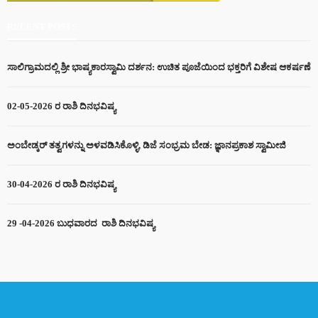
RECENT POSTS
ಸಾಲಿಗ್ರಾಮದಲ್ಲಿ ಶ್ರೀ ಭಾಷ್ಯಕಾರಸ್ವಾಮಿ ದರ್ಶನ: ಉಚಿತ ಪೂಜೆಯಿಂದ ಭಕ್ತರಿಗೆ ವಿಶೇಷ ಆಕರ್ಷಣೆ
02-05-2026 ರ ರಾಶಿ ದಿನಭವಿಷ್ಯ
ಅಂಬೇಡ್ಕರ್ ತತ್ವಗಳನ್ನು ಅಳವಡಿಸಿಕೊಳ್ಳಿ, ಡಿಜೆ ಸಂಭ್ರಮ ಬೇಡ: ಜ್ಞಾನಪ್ರಕಾಶ ಸ್ವಾಮೀಜಿ
30-04-2026 ರ ರಾಶಿ ದಿನಭವಿಷ್ಯ
29 -04-2026 ಬುಧವಾರದ ರಾಶಿ ದಿನಭವಿಷ್ಯ