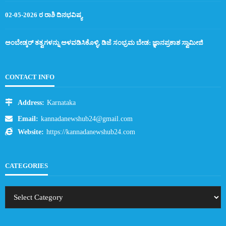
02-05-2026 ರ ರಾಶಿ ದಿನಭವಿಷ್ಯ
ಅಂಬೇಡ್ಕರ್ ತತ್ವಗಳನ್ನು ಅಳವಡಿಸಿಕೊಳ್ಳಿ, ಡಿಜೆ ಸಂಭ್ರಮ ಬೇಡ: ಜ್ಞಾನಪ್ರಕಾಶ ಸ್ವಾಮೀಜಿ
CONTACT INFO
Address:
Karnataka
Email:
kannadanewshub24@gmail.com
Website:
https://kannadanewshub24.com
CATEGORIES