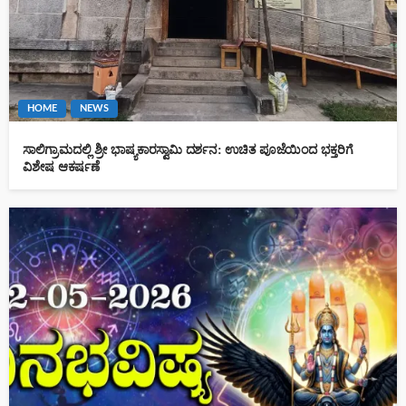
HOME
NEWS
ಸಾಲಿಗ್ರಾಮದಲ್ಲಿ ಶ್ರೀ ಭಾಷ್ಯಕಾರಸ್ವಾಮಿ ದರ್ಶನ: ಉಚಿತ ಪೂಜೆಯಿಂದ ಭಕ್ತರಿಗೆ
ವಿಶೇಷ ಆಕರ್ಷಣೆ