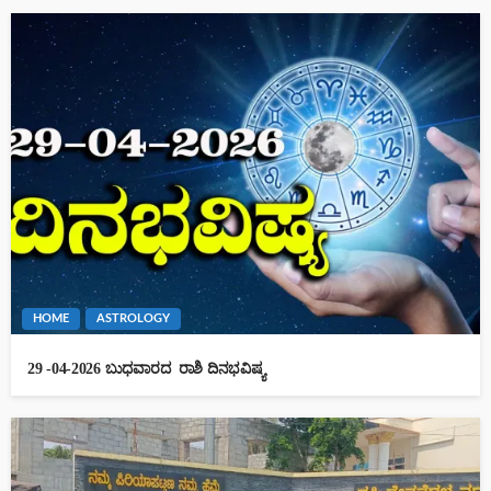
HOME
ASTROLOGY
29 -04-2026 ಬುಧವಾರದ ರಾಶಿ ದಿನಭವಿಷ್ಯ