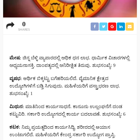
0
SHARES
ಮೇಷ:
ಚಿನ್ನ ಬೆಳ್ಳಿ ವ್ಯಾಪಾರದಲ್ಲಿ ಅಧಿಕ ಧನ ಲಾಭ. ಧಾರ್ವಿುಕ ವಿಚಾರಗಳಲ್ಲಿ
ಅಧ್ಯಯನಾಸಕ್ತಿ. ದಾಂಪತ್ಯದಲ್ಲಿ ಅನಿರೀಕ್ಷಿತ ತಿರುವು. ಶುಭಸಂಖ್ಯೆ: 9
ವೃಷಭ:
ಆರ್ಥಿಕ ಬಿಕ್ಕಟ್ಟು ಬಗೆಹರಿಯಲಿದೆ. ವೈಮಾನಿಕ ಕ್ಷೇತ್ರದ
ಉದ್ಯೋಗಿಗಳಿಗೆ ಬಡ್ತಿ ಸಿಗುವುದು. ಮಹಿಳೆಯರಿಗೆ ವಸ್ತ್ರಾಭರಣ ಲಾಭ.
ಶುಭಸಂಖ್ಯೆ: 1
ಮಿಥುನ:
ಮಾತಿನಿಂದ ಕಾರ್ಯಸಾಧನೆ. ಕಾನೂನು ಉಲ್ಲಂಘನೆಗೆ ದಂಡ
ಕಟ್ಟುವಿರಿ. ಸರ್ಕಾರಿ ಉದ್ಯೋಗದಲ್ಲಿ ಕಾರ್ಯ ಬದಲಾವಣೆ. ಶುಭಸಂಖ್ಯೆ: 6
ಕಟಕ:
ನಿಮ್ಮ ಪ್ರಯತ್ನದಿಂದ ಕಾರ್ಯಸಿದ್ಧಿ. ಶರೀರದಲ್ಲಿ ಆಯಾಸ
ಉಂಟಾಗಲಿದೆ. ಮಹಿಳೆಯರಿಗೆ ಕೇಂದ್ರ ಸರ್ಕಾರಿ ಉದ್ಯೋಗ ಪ್ರಾಪ್ತಿ.