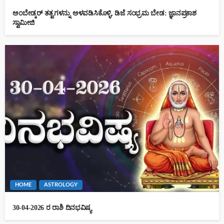
ಅಂಬೇಡ್ಕರ್ ತತ್ವಗಳನ್ನು ಅಳವಡಿಸಿಕೊಳ್ಳಿ, ಡಿಜೆ ಸಂಭ್ರಮ ಬೇಡ: ಜ್ಞಾನಪ್ರಕಾಶ
ಸ್ವಾಮೀಜಿ
HOME
ASTROLOGY
30-04-2026 ರ ರಾಶಿ ದಿನಭವಿಷ್ಯ