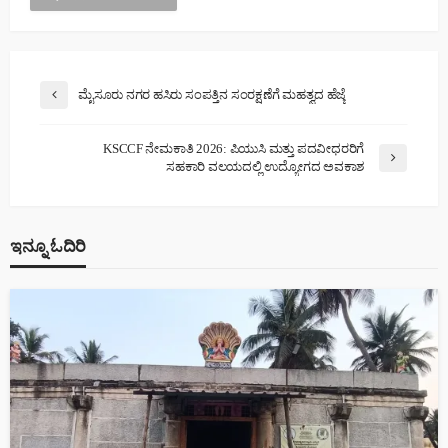
ಮೈಸೂರು ನಗರ ಹಸಿರು ಸಂಪತ್ತಿನ ಸಂರಕ್ಷಣೆಗೆ ಮಹತ್ವದ ಹೆಜ್ಜೆ
KSCCF ನೇಮಕಾತಿ 2026: ಪಿಯುಸಿ ಮತ್ತು ಪದವೀಧರರಿಗೆ
ಸಹಕಾರಿ ವಲಯದಲ್ಲಿ ಉದ್ಯೋಗದ ಅವಕಾಶ
ಇನ್ನೂ ಓದಿರಿ