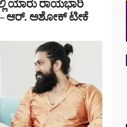
ಡದಲ್ಲಿ ಯಾರು ರಾಯಭಾರಿ
 – ಆರ್. ಅಶೋಕ್ ಟೀಕೆ