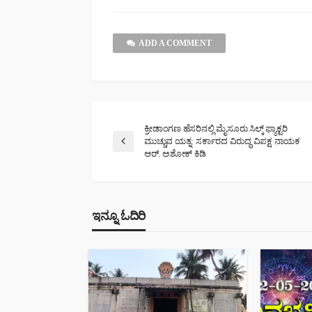
ADD A COMMENT
ಕ್ರೀಡಾಂಗಣ ಹೆಸರಿನಲ್ಲಿ ಮೈಸೂರು ಸಿಲ್ಕ್ ಫ್ಯಾಕ್ಟರಿ
ಮುಚ್ಚುವ ಯತ್ನ: ಸರ್ಕಾರದ ವಿರುದ್ಧ ವಿಪಕ್ಷ ನಾಯಕ
ಆರ್. ಅಶೋಕ್ ಕಿಡಿ
ಇನ್ನೂ ಓದಿರಿ