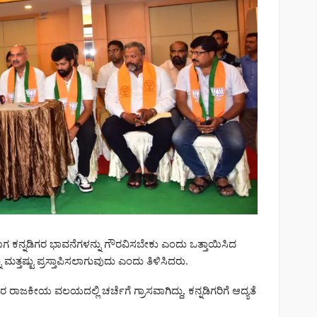
ುವಾಗ ಕನ್ನಡಿಗರ ಭಾವನೆಗಳನ್ನು ಗೌರವಿಸಬೇಕು ಎಂದು ಒತ್ತಾಯಿಸಿದ
್ತಷ್ಟು ಪ್ರಸ್ತಾಪಿಸಲಾಗುವುದು ಎಂದು ತಿಳಿಸಿದರು.
ಜಕೀಯ ವಲಯದಲ್ಲಿ ಚರ್ಚೆಗೆ ಗ್ರಾಸವಾಗಿದ್ದು, ಕನ್ನಡಿಗರಿಗೆ ಆದ್ಯತೆ