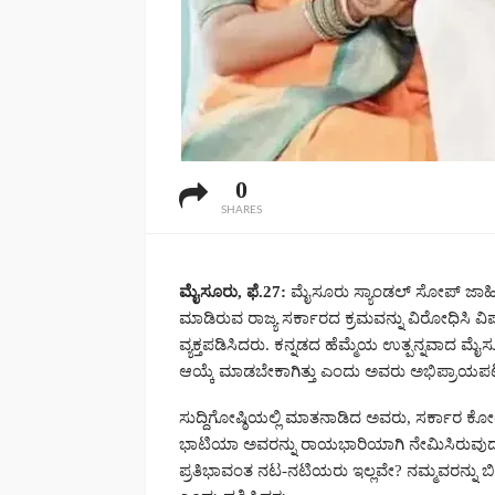
0
SHARES
ಮೈಸೂರು, ಫೆ.27:
ಮೈಸೂರು ಸ್ಯಾಂಡಲ್ ಸೋಪ್ ಜಾಹೀ
ಮಾಡಿರುವ ರಾಜ್ಯ ಸರ್ಕಾರದ ಕ್ರಮವನ್ನು ವಿರೋಧಿಸಿ ವಿ
ವ್ಯಕ್ತಪಡಿಸಿದರು. ಕನ್ನಡದ ಹೆಮ್ಮೆಯ ಉತ್ಪನ್ನವಾದ 
ಆಯ್ಕೆ ಮಾಡಬೇಕಾಗಿತ್ತು ಎಂದು ಅವರು ಅಭಿಪ್ರಾಯಪಟ್
ಸುದ್ದಿಗೋಷ್ಠಿಯಲ್ಲಿ ಮಾತನಾಡಿದ ಅವರು, ಸರ್ಕಾರ 
ಭಾಟಿಯಾ ಅವರನ್ನು ರಾಯಭಾರಿಯಾಗಿ ನೇಮಿಸಿರುವುದು 
ಪ್ರತಿಭಾವಂತ ನಟ-ನಟಿಯರು ಇಲ್ಲವೇ? ನಮ್ಮವರನ್ನು ಬಿ