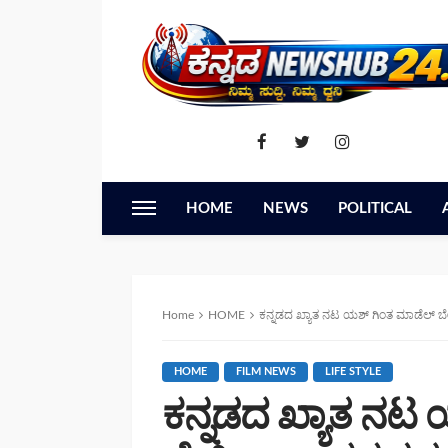
HOME
NEWS
POLITICAL
Home
HOME
ಕನ್ನಡದ ಖ್ಯಾತ ನಟ ಯಶ್ ಗಿಂತ ಮಾಡೆಲ್ ಬೇಕಿತ್ತಾ ? : ಕನ್
HOME
FILM NEWS
LIFE STYLE
ಕನ್ನಡದ ಖ್ಯಾತ ನಟ