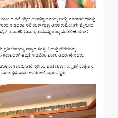
ಲದ ನಟಿ ರಶ್ಮಿಕಾ ಮಂದಣ್ಣ ಅವರನ್ನು ಆಯ್ಕೆ ಮಾಡಬಹುದಾಗಿತ್ತು
ಪಾಯಿ ನೀಡಿದರೂ ನಟ ಯಶ್ ಮತ್ತು ಅವರ ಕುಟುಂಬವೇ ಮೈಸೂರು
ಾಂಗ್ರೆಸ್ ನಾಯಕರಿಗೆ ತಮನ್ನಾ ಅವರನ್ನು ಆಯ್ಕೆ ಮಾಡಬೇಕೆಂಬ ಆಸೆ
.
ೀಕವಾಗಿದ್ದು, ರಾಜ್ಯದ ಸಂಸ್ಕೃತಿ ಮತ್ತು ಗೌರವವನ್ನು
ಸ್ಥಳೀಯ ಕಲಾವಿದರಿಗೆ ಆದ್ಯತೆ ನೀಡಬೇಕು ಎಂದು ಅವರು ಹೇಳಿದರು.
ಾಸಿಡರ್‌ಗಳಾಗಿ ನೇಮಿಸಿದರೆ ಸ್ಥಳೀಯ ಭಾಷೆ ಮತ್ತು ಸಂಸ್ಕೃತಿಗೆ ಉತ್ತೇಜನ
ನೆ ಮೂಡುತ್ತದೆ ಎಂದು ಅವರು ಅಭಿಪ್ರಾಯಪಟ್ಟರು.