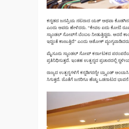
ಕನ್ನಡದ ಜನಪ್ರಿಯ ನಟರಾದ ಯಶ್ ಅಥವಾ ಕೊಡಗಿನ ಮೂ
ಎಂದು ಅವರು ಹೇಳಿದರು. “ಕೇವಲ ಐದು ಕೋಟಿ ರೂ
ಸ್ಯಾಂಡಲ್ ಸೋಪ್‌ಗೆ ಬೆಂಬಲ ನೀಡುತ್ತಿದ್ದರು. ಆದರೆ ಕ
ಇದ್ದಂತೆ ಕಾಣುತ್ತಿದೆ” ಎಂದು ಅಶೋಕ್ ವ್ಯಂಗ್ಯವಾಡಿದರು
ಮೈಸೂರು ಸ್ಯಾಂಡಲ್ ಸೋಪ್ ಕರ್ನಾಟಕದ ಪರಂಪರೆಯ ಪ್ರತ
ಪ್ರತಿನಿಧಿಸುತ್ತದೆ. ಇಂತಹ ಉತ್ಪನ್ನದ ಪ್ರಚಾರದಲ್ಲಿ 
ರಾಜ್ಯದ ಉತ್ಪನ್ನಗಳಿಗೆ ಕನ್ನಡಿಗರನ್ನೇ ಬ್ರ್ಯಾಂಡ್ ಅಂಬ
ಸಿಗುತ್ತದೆ. ಜೊತೆಗೆ ಜನರಿಗೂ ಹೆಚ್ಚು ಒಡನಾಟದ ಭಾವ