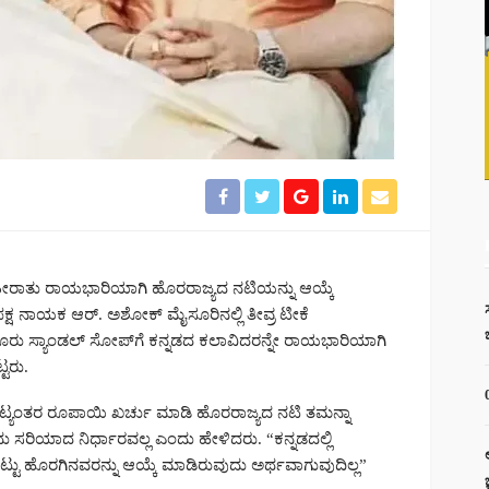
ರಾತು ರಾಯಭಾರಿಯಾಗಿ ಹೊರರಾಜ್ಯದ ನಟಿಯನ್ನು ಆಯ್ಕೆ
ಪಕ್ಷ ನಾಯಕ ಆರ್. ಅಶೋಕ್ ಮೈಸೂರಿನಲ್ಲಿ ತೀವ್ರ ಟೀಕೆ
ಮೈಸೂರು ಸ್ಯಾಂಡಲ್ ಸೋಪ್‌ಗೆ ಕನ್ನಡದ ಕಲಾವಿದರನ್ನೇ ರಾಯಭಾರಿಯಾಗಿ
ಟರು.
ಕೋಟ್ಯಂತರ ರೂಪಾಯಿ ಖರ್ಚು ಮಾಡಿ ಹೊರರಾಜ್ಯದ ನಟಿ ತಮನ್ನಾ
ಸರಿಯಾದ ನಿರ್ಧಾರವಲ್ಲ ಎಂದು ಹೇಳಿದರು. “ಕನ್ನಡದಲ್ಲಿ
ಟ್ಟು ಹೊರಗಿನವರನ್ನು ಆಯ್ಕೆ ಮಾಡಿರುವುದು ಅರ್ಥವಾಗುವುದಿಲ್ಲ”