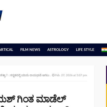
ARTICAL
FILM NEWS
ASTROLOGY
LIFE STYLE
ನಡದಲ್ಲಿ ಯಾರು ರಾಯಭಾರಿ ಆಗಲು ಅರ್ಹರಿಲ್ಲವೆ – ಆರ್. ಅಶೋಕ್ ಟೀಕೆ
Feb. 27, 2026 at 5:07 pm
 ಯಶ್ ಗಿಂತ ಮಾಡೆಲ್