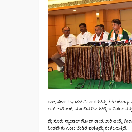
ರಾಜ್ಯ ಸರ್ಕಾರ ಇಂತಹ ನಿರ್ಧಾರಗಳನ್ನು ತೆಗೆದುಕೊಳ್ಳ
ಆರ್. ಅಶೋಕ್, ಮುಂದಿನ ದಿನಗಳಲ್ಲಿ ಈ ವಿಷಯವನ್ನು ಮತ
ಮೈಸೂರು ಸ್ಯಾಂಡಲ್ ಸೋಪ್ ರಾಯಭಾರಿ ಆಯ್ಕೆ ವಿಚಾರ ರಾ
ನೀಡಬೇಕು ಎಂಬ ಬೇಡಿಕೆ ಮತ್ತೊಮ್ಮೆ ಕೇಳಿಬರುತ್ತಿದೆ.