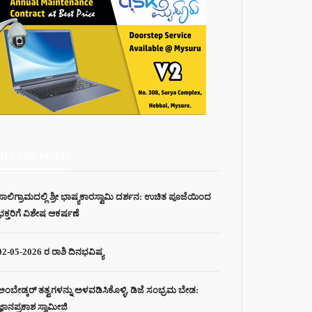
RECENT POSTS
ಸಾಲಿಗ್ರಾಮದಲ್ಲಿ ಶ್ರೀ ಭಾಷ್ಯಕಾರಸ್ವಾಮಿ ದರ್ಶನ: ಉಚಿತ ಪೂಜೆಯಿಂದ
ಭಕ್ತರಿಗೆ ವಿಶೇಷ ಆಕರ್ಷಣೆ
02-05-2026 ರ ರಾಶಿ ದಿನಭವಿಷ್ಯ
ಅಂಬೇಡ್ಕರ್ ತತ್ವಗಳನ್ನು ಅಳವಡಿಸಿಕೊಳ್ಳಿ, ಡಿಜೆ ಸಂಭ್ರಮ ಬೇಡ:
ಜ್ಞಾನಪ್ರಕಾಶ ಸ್ವಾಮೀಜಿ