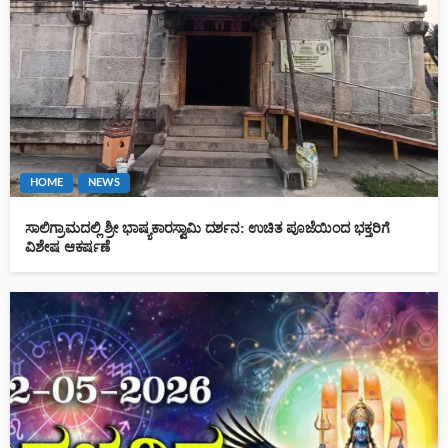
HOME
NEWS
ಸಾಲಿಗ್ರಾಮದಲ್ಲಿ ಶ್ರೀ ಭಾಷ್ಯಕಾರಸ್ವಾಮಿ ದರ್ಶನ: ಉಚಿತ ಪೂಜೆಯಿಂದ ಭಕ್ತರಿಗೆ
ವಿಶೇಷ ಆಕರ್ಷಣೆ