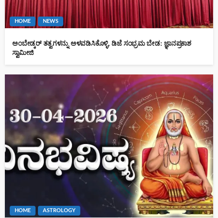
HOME
NEWS
ಅಂಬೇಡ್ಕರ್ ತತ್ವಗಳನ್ನು ಅಳವಡಿಸಿಕೊಳ್ಳಿ, ಡಿಜೆ ಸಂಭ್ರಮ ಬೇಡ: ಜ್ಞಾನಪ್ರಕಾಶ
ಸ್ವಾಮೀಜಿ
HOME
ASTROLOGY