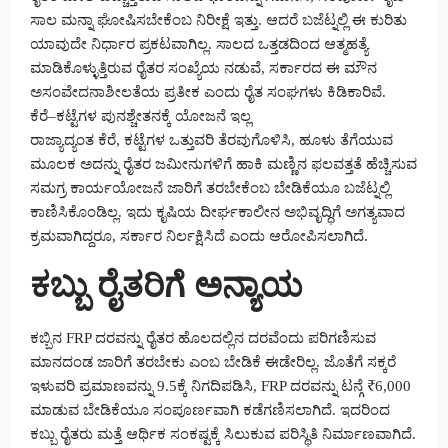
ಸಾಲ ಮನ್ನಾ ಘೋಷಿಸಬೇಕೆಂಬ ನಿರೀಕ್ಷೆ ಇತ್ತು. ಆದರೆ ಬಜೆಟ್ನಲ್ಲಿ ಈ ಕುರಿತು
ಯಾವುದೇ ನಿರ್ಧಾರ ಪ್ರಕಟವಾಗಿಲ್ಲ. ಸಾಲದ ಒತ್ತಡದಿಂದ ಆತ್ಮಹತ್ಯೆ
ಮಾಡಿಕೊಳ್ಳುತ್ತಿರುವ ರೈತರ ಸಂಖ್ಯೆಯ ನಡುವೆ, ಸರ್ಕಾರದ ಈ ಮೌನ
ಅಸಂವೇದನಾಶೀಲತೆಯ ಪ್ರತೀಕ ಎಂದು ರೈತ ಸಂಘಗಳು ಕಿಡಿಕಾರಿವೆ.
ಕೆರೆ–ಕಟ್ಟೆಗಳ ಪುನಶ್ಚೇತನಕ್ಕೆ ಯೋಜನೆ ಇಲ್ಲ
ರಾಜ್ಯಾದ್ಯಂತ ಕೆರೆ, ಕಟ್ಟೆಗಳ ಒತ್ತುವರಿ ತೆರವುಗೊಳಿಸಿ, ಹೂಳು ತೆಗೆಯುವ
ಮೂಲಕ ಅದನ್ನು ರೈತರ ಜಮೀನುಗಳಿಗೆ ಹಾಕಿ ಮಣ್ಣಿನ ಫಲವತ್ತತೆ ಹೆಚ್ಚಿಸುವ
ಸಮಗ್ರ ಕಾರ್ಯಯೋಜನೆ ಜಾರಿಗೆ ತರಬೇಕೆಂಬ ಬೇಡಿಕೆಯೂ ಬಜೆಟ್ನಲ್ಲಿ
ಕಾಣಿಸಿಕೊಂಡಿಲ್ಲ. ಇದು ಕೃಷಿಯ ದೀರ್ಘಕಾಲೀನ ಅಭಿವೃದ್ಧಿಗೆ ಅಗತ್ಯವಾದ
ಕ್ರಮವಾಗಿದ್ದರೂ, ಸರ್ಕಾರ ನಿರ್ಲಕ್ಷಿಸಿದೆ ಎಂದು ಆರೋಪಿಸಲಾಗಿದೆ.
ಕಬ್ಬು ರೈತರಿಗೆ ಅನ್ಯಾಯ
ಕಬ್ಬಿನ FRP ದರವನ್ನು ರೈತರ ಹೊಲದಲ್ಲಿನ ದರವೆಂದು ಪರಿಗಣಿಸುವ
ಮಾನದಂಡ ಜಾರಿಗೆ ತರಬೇಕು ಎಂಬ ಬೇಡಿಕೆ ಈಡೇರಿಲ್ಲ. ಜೊತೆಗೆ ಸಕ್ಕರೆ
ಇಳುವರಿ ಪ್ರಮಾಣವನ್ನು 9.5ಕ್ಕೆ ನಿಗದಿಪಡಿಸಿ, FRP ದರವನ್ನು ಟನ್ಗೆ ₹6,000
ಮಾಡುವ ಬೇಡಿಕೆಯೂ ಸಂಪೂರ್ಣವಾಗಿ ಕಡೆಗಣಿಸಲಾಗಿದೆ. ಇದರಿಂದ
ಕಬ್ಬು ರೈತರು ಮತ್ತೆ ಆರ್ಥಿಕ ಸಂಕಷ್ಟಕ್ಕೆ ಸಿಲುಕುವ ಪರಿಸ್ಥಿತಿ ನಿರ್ಮಾಣವಾಗಿದೆ.