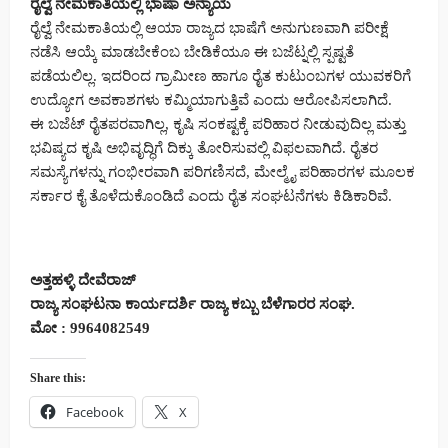
ರೈಲ್ವೆ ನೇಮಕಾತಿಯಲ್ಲಿ ಭಾಷಾ ಅನ್ಯಾಯ
ರೈಲ್ವೆ ನೇಮಕಾತಿಯಲ್ಲಿ ಆಯಾ ರಾಜ್ಯದ ಭಾಷೆಗೆ ಅನುಗುಣವಾಗಿ ಪರೀಕ್ಷೆ
ನಡೆಸಿ ಆಯ್ಕೆ ಮಾಡಬೇಕೆಂಬ ಬೇಡಿಕೆಯೂ ಈ ಬಜೆಟ್ನಲ್ಲಿ ಸ್ಪಷ್ಟತೆ
ಪಡೆಯಲಿಲ್ಲ. ಇದರಿಂದ ಗ್ರಾಮೀಣ ಹಾಗೂ ರೈತ ಕುಟುಂಬಗಳ ಯುವಕರಿಗೆ
ಉದ್ಯೋಗ ಅವಕಾಶಗಳು ಕಮ್ಮಿಯಾಗುತ್ತಿವೆ ಎಂದು ಆರೋಪಿಸಲಾಗಿದೆ.
ಈ ಬಜೆಟ್ ರೈತಪರವಾಗಿಲ್ಲ, ಕೃಷಿ ಸಂಕಷ್ಟಕ್ಕೆ ಪರಿಹಾರ ನೀಡುವುದಿಲ್ಲ ಮತ್ತು
ಭವಿಷ್ಯದ ಕೃಷಿ ಅಭಿವೃದ್ಧಿಗೆ ದಿಕ್ಕು ತೋರಿಸುವಲ್ಲಿ ವಿಫಲವಾಗಿದೆ. ರೈತರ
ಸಮಸ್ಯೆಗಳನ್ನು ಗಂಭೀರವಾಗಿ ಪರಿಗಣಿಸದೆ, ಮೇಲ್ಮೈ ಪರಿಹಾರಗಳ ಮೂಲಕ
ಸರ್ಕಾರ ಕೈ ತೊಳೆದುಕೊಂಡಿದೆ ಎಂದು ರೈತ ಸಂಘಟನೆಗಳು ಕಿಡಿಕಾರಿವೆ.
ಅತ್ತಹಳ್ಳಿ ದೇವೆರಾಜ್
ರಾಜ್ಯ ಸಂಘಟನಾ ಕಾರ್ಯದರ್ಶಿ ರಾಜ್ಯ ಕಬ್ಬು ಬೆಳೆಗಾರರ ಸಂಘ.
ಮೋ : 9964082549
Share this:
Facebook
X