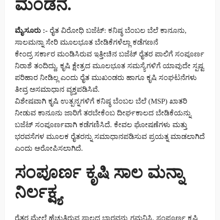
ಮಂಡನೆ.
ಮೈಸೂರು :-
ರೈತ ವಿರೋಧಿ ಬಜೆಟ್: ಕನಿಷ್ಠ ಬೆಂಬಲ ಬೆಲೆ ಕಾನೂನು,
ಸಾಲಮನ್ನಾ ಸೇರಿ ಮೂಲಭೂತ ಬೇಡಿಕೆಗಳೆಲ್ಲಾ ಕಡೆಗಣನೆ
ಕೇಂದ್ರ ಸರ್ಕಾರ ಮಂಡಿಸಿರುವ ಇತ್ತೀಚಿನ ಬಜೆಟ್ ರೈತರ ಪಾಲಿಗೆ ಸಂಪೂರ್ಣ
ನಿರಾಶೆ ತಂದಿದ್ದು, ಕೃಷಿ ಕ್ಷೇತ್ರದ ಮೂಲಭೂತ ಸಮಸ್ಯೆಗಳಿಗೆ ಯಾವುದೇ ಸ್ಪಷ್ಟ
ಪರಿಹಾರ ನೀಡಿಲ್ಲ ಎಂದು ರೈತ ಮುಖಂಡರು ಹಾಗೂ ಕೃಷಿ ಸಂಘಟನೆಗಳು
ತೀವ್ರ ಅಸಮಾಧಾನ ವ್ಯಕ್ತಪಡಿಸಿವೆ.
ವಿಶೇಷವಾಗಿ ಕೃಷಿ ಉತ್ಪನ್ನಗಳಿಗೆ ಕನಿಷ್ಠ ಬೆಂಬಲ ಬೆಲೆ (MSP) ಖಾತರಿ
ನೀಡುವ ಕಾನೂನು ಜಾರಿಗೆ ತರಬೇಕೆಂಬ ದೀರ್ಘಕಾಲದ ಬೇಡಿಕೆಯನ್ನು
ಬಜೆಟ್ ಸಂಪೂರ್ಣವಾಗಿ ಕಡೆಗಣಿಸಿದೆ. ಕೇವಲ ಘೋಷಣೆಗಳು ಮತ್ತು
ಭರವಸೆಗಳ ಮೂಲಕ ರೈತರನ್ನು ಸಮಾಧಾನಪಡಿಸುವ ಪ್ರಯತ್ನ ಮಾಡಲಾಗಿದೆ
ಎಂದು ಆರೋಪಿಸಲಾಗಿದೆ.
ಸಂಪೂರ್ಣ ಕೃಷಿ ಸಾಲ ಮನ್ನಾ
ನಿರ್ಲಕ್ಷ್ಯ
ರೈತರ ಮೇಲೆ ಹೆಚ್ಚುತ್ತಿರುವ ಸಾಲದ ಭಾರವನ್ನು ಗಮನಿಸಿ, ಸಂಪೂರ್ಣ ಕೃಷಿ