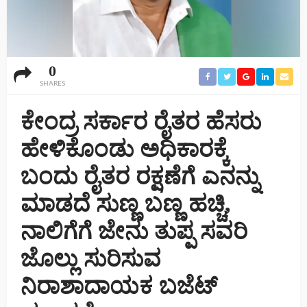
0
SHARES
ಕೇಂದ್ರ ಸರ್ಕಾರ ರೈತರ ಹೆಸರು
ಹೇಳಿಕೊಂಡು ಅಧಿಕಾರಕ್ಕೆ
ಬಂದು ರೈತರ ರಕ್ಷಣೆಗೆ ಎನನ್ನು
ಮಾಡದೆ ಸುಣ್ಣ ಬಣ್ಣ ಹಚ್ಚಿ,
ನಾಲಿಗೆಗೆ ಜೇನು ತುಪ್ಪ ಸವರಿ
ಜೊಲ್ಲು ಸುರಿಸುವ
ನಿರಾಶಾದಾಯಕ ಬಜೆಟ್