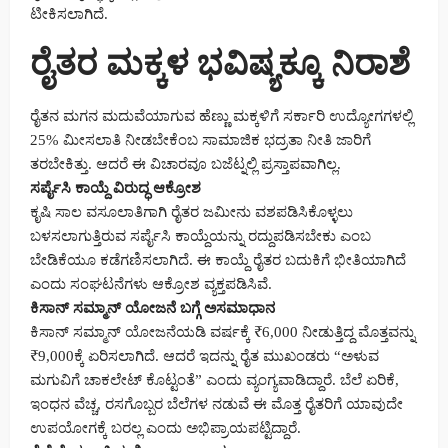
ಟೀಕಿಸಲಾಗಿದೆ.
ರೈತರ ಮಕ್ಕಳ ಭವಿಷ್ಯಕ್ಕೂ ನಿರಾಶೆ
ರೈತನ ಮಗನ ಮದುವೆಯಾಗುವ ಹೆಣ್ಣು ಮಕ್ಕಳಿಗೆ ಸರ್ಕಾರಿ ಉದ್ಯೋಗಗಳಲ್ಲಿ
25% ಮೀಸಲಾತಿ ನೀಡಬೇಕೆಂಬ ಸಾಮಾಜಿಕ ಭದ್ರತಾ ನೀತಿ ಜಾರಿಗೆ
ತರಬೇಕಿತ್ತು. ಆದರೆ ಈ ವಿಚಾರವೂ ಬಜೆಟ್ನಲ್ಲಿ ಪ್ರಸ್ತಾಪವಾಗಿಲ್ಲ.
ಸರ್ಪೈಸಿ ಕಾಯ್ದೆ ವಿರುದ್ಧ ಆಕ್ರೋಶ
ಕೃಷಿ ಸಾಲ ವಸೂಲಾತಿಗಾಗಿ ರೈತರ ಜಮೀನು ವಶಪಡಿಸಿಕೊಳ್ಳಲು
ಬಳಸಲಾಗುತ್ತಿರುವ ಸರ್ಪೈಸಿ ಕಾಯ್ದೆಯನ್ನು ರದ್ದುಪಡಿಸಬೇಕು ಎಂಬ
ಬೇಡಿಕೆಯೂ ಕಡೆಗಣಿಸಲಾಗಿದೆ. ಈ ಕಾಯ್ದೆ ರೈತರ ಬದುಕಿಗೆ ಭೀತಿಯಾಗಿದೆ
ಎಂದು ಸಂಘಟನೆಗಳು ಆಕ್ರೋಶ ವ್ಯಕ್ತಪಡಿಸಿವೆ.
ಕಿಸಾನ್ ಸಮ್ಮಾನ್ ಯೋಜನೆ ಬಗ್ಗೆ ಅಸಮಾಧಾನ
ಕಿಸಾನ್ ಸಮ್ಮಾನ್ ಯೋಜನೆಯಡಿ ವರ್ಷಕ್ಕೆ ₹6,000 ನೀಡುತ್ತಿದ್ದ ಮೊತ್ತವನ್ನು
₹9,000ಕ್ಕೆ ಏರಿಸಲಾಗಿದೆ. ಆದರೆ ಇದನ್ನು ರೈತ ಮುಖಂಡರು “ಅಳುವ
ಮಗುವಿಗೆ ಚಾಕಲೇಟ್ ಕೊಟ್ಟಂತೆ” ಎಂದು ವ್ಯಂಗ್ಯವಾಡಿದ್ದಾರೆ. ಬೆಲೆ ಏರಿಕೆ,
ಇಂಧನ ವೆಚ್ಚ, ರಸಗೊಬ್ಬರ ಬೆಲೆಗಳ ನಡುವೆ ಈ ಮೊತ್ತ ರೈತರಿಗೆ ಯಾವುದೇ
ಉಪಯೋಗಕ್ಕೆ ಬರಲ್ಲ ಎಂದು ಅಭಿಪ್ರಾಯಪಟ್ಟಿದ್ದಾರೆ.