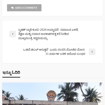
ADD A COMMENT
ಬೃಹತ್ ಬ್ಯಾರಿ ಕೂಟ–2026 ಉದ್ಘಾಟನೆ: ಸಮಾಜದ ಏಕತೆ,
ಶಿಕ್ಷಣ ಮತ್ತು ಸಮಾನ ಅವಕಾಶಗಳತ್ತ ಕರೆ ನೀಡಿದ
ಮುಖ್ಯಮಂತ್ರಿ ಸಿದ್ದರಾಮಯ್ಯ
ಒಡವೆ ಡಬಲ್ ಆಗುತ್ತದೆ’ ಎಂದು ನಂಬಿಸಿ ದೋಚಿದ ಮೋಸ:
31 ವರ್ಷಗಳ ಬಳಿಕ ಆರೋಪಿ ಬಂಧನ
ಇನ್ನೂ ಓದಿರಿ