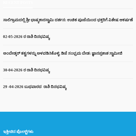
RECENT POSTS
ಸಾಲಿಗ್ರಾಮದಲ್ಲಿ ಶ್ರೀ ಭಾಷ್ಯಕಾರಸ್ವಾಮಿ ದರ್ಶನ: ಉಚಿತ ಪೂಜೆಯಿಂದ ಭಕ್ತರಿಗೆ ವಿಶೇಷ ಆಕರ್ಷಣೆ
02-05-2026 ರ ರಾಶಿ ದಿನಭವಿಷ್ಯ
ಅಂಬೇಡ್ಕರ್ ತತ್ವಗಳನ್ನು ಅಳವಡಿಸಿಕೊಳ್ಳಿ, ಡಿಜೆ ಸಂಭ್ರಮ ಬೇಡ: ಜ್ಞಾನಪ್ರಕಾಶ ಸ್ವಾಮೀಜಿ
30-04-2026 ರ ರಾಶಿ ದಿನಭವಿಷ್ಯ
29 -04-2026 ಬುಧವಾರದ ರಾಶಿ ದಿನಭವಿಷ್ಯ
ಇತ್ತೀಚಿನ ಪೋಸ್ಟ್‌ಗಳು