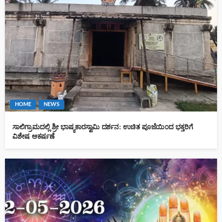
HOME
NEWS
ಸಾಲಿಗ್ರಾಮದಲ್ಲಿ ಶ್ರೀ ಭಾಷ್ಯಕಾರಸ್ವಾಮಿ ದರ್ಶನ: ಉಚಿತ ಪೂಜೆಯಿಂದ ಭಕ್ತರಿಗೆ
ವಿಶೇಷ ಆಕರ್ಷಣೆ