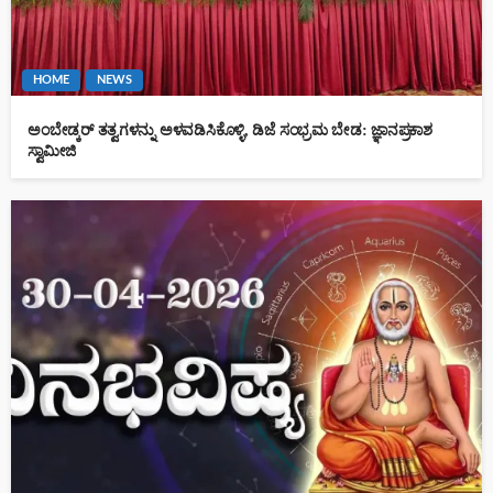
HOME
NEWS
ಅಂಬೇಡ್ಕರ್ ತತ್ವಗಳನ್ನು ಅಳವಡಿಸಿಕೊಳ್ಳಿ, ಡಿಜೆ ಸಂಭ್ರಮ ಬೇಡ: ಜ್ಞಾನಪ್ರಕಾಶ
ಸ್ವಾಮೀಜಿ