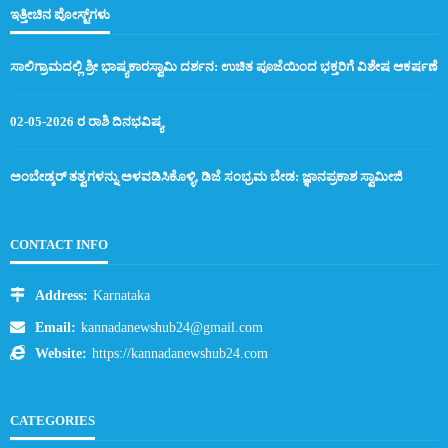
ಇತ್ತೀಚಿನ ಪೋಸ್ಟ್‌ಗಳು
ಸಾಲಿಗ್ರಾಮದಲ್ಲಿ ಶ್ರೀ ಭಾಷ್ಯಕಾರಸ್ವಾಮಿ ದರ್ಶನ: ಉಚಿತ ಪೂಜೆಯಿಂದ ಭಕ್ತರಿಗೆ ವಿಶೇಷ ಆಕರ್ಷಣೆ
02-05-2026 ರ ರಾಶಿ ದಿನಭವಿಷ್ಯ
ಅಂಬೇಡ್ಕರ್ ತತ್ವಗಳನ್ನು ಅಳವಡಿಸಿಕೊಳ್ಳಿ, ಡಿಜೆ ಸಂಭ್ರಮ ಬೇಡ: ಜ್ಞಾನಪ್ರಕಾಶ ಸ್ವಾಮೀಜಿ
CONTACT INFO
Address:
Karnataka
Email:
kannadanewshub24@gmail.com
Website:
https://kannadanewshub24.com
CATEGORIES