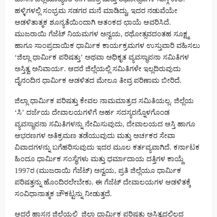
ಹಳ್ಳಿಗಳಲ್ಲಿ ಸಂಭ್ರಮ ಸಡಗರ ಮನೆ ಮಾಡಿದ್ದು, ಇದರ ನಡುವೆಯೇ
ಆಡಳಿತಾತ್ಮಕ ಶೂನ್ಯತೆಯಿಂದಾಗಿ ಆತಂಕದ ಛಾಯೆ ಆವರಿಸಿದೆ.
ಮುಜರಾಯಿ ಗೆಜೆಟ್ ನಿಯಮಗಳ ಅನ್ವಯ, ರಥೋತ್ಸವದಂತಹ ಸೂಕ್ಷ್ಮ
ಹಾಗೂ ಸಾಂಪ್ರದಾಯಿಕ ಧಾರ್ಮಿಕ ಕಾರ್ಯಕ್ರಮಗಳ ಉಸ್ತುವಾರಿ ವಹಿಸಲು
‘ಜಿಲ್ಲಾ ಧಾರ್ಮಿಕ ಪರಿಷತ್ತು’ ಅಥವಾ ಅಧಿಕೃತ ವ್ಯವಸ್ಥಾಪನಾ ಸಮಿತಿಗಳ
ಅಸ್ತಿತ್ವ ಅನಿವಾರ್ಯ. ಆದರೆ ಜಿಲ್ಲೆಯಲ್ಲಿ ಸಮಿತಿಗಳೇ ಇಲ್ಲದಿರುವುದು
ದೈನಂದಿನ ಧಾರ್ಮಿಕ ಆಡಳಿತದ ಮೇಲೂ ತೀವ್ರ ಪರಿಣಾಮ ಬೀರಿದೆ.
ಜಿಲ್ಲಾ ಧಾರ್ಮಿಕ ಪರಿಷತ್ತು ಕೇವಲ ನಾಮಮಾತ್ರದ ಸಮಿತಿಯಲ್ಲ. ಜಿಲ್ಲೆಯ
‘ಸಿ’ ದರ್ಜೆಯ ದೇವಾಲಯಗಳಿಗೆ ಅರ್ಹ ಸದಸ್ಯರನ್ನೊಳಗೊಂಡ
ವ್ಯವಸ್ಥಾಪನಾ ಸಮಿತಿಗಳನ್ನು ನೇಮಿಸುವುದು, ದೇವಾಲಯದ ಆಸ್ತಿ ಹಾಗೂ
ಆಭರಣಗಳ ಅತಿಕ್ರಮಣ ತಡೆಯುವುದು ಮತ್ತು ಅರ್ಚಕರ ಸೇವಾ
ವಿವಾದಗಳನ್ನು ಬಗೆಹರಿಸುವುದು ಇದರ ಮೂಲ ಕರ್ತವ್ಯವಾಗಿದೆ. ಕರ್ನಾಟಕ
ಹಿಂದೂ ಧಾರ್ಮಿಕ ಸಂಸ್ಥೆಗಳು ಮತ್ತು ಧರ್ಮಾದಾಯ ದತ್ತಿಗಳ ಕಾಯ್ದೆ
1997ರ (ಮುಜರಾಯಿ ಗೆಜೆಟ್) ಅನ್ವಯ, ಪ್ರತಿ ಜಿಲ್ಲೆಯೂ ಧಾರ್ಮಿಕ
ಪರಿಷತ್ತನ್ನು ಹೊಂದಿರಲೇಬೇಕು. ಈ ಗೆಜೆಟ್ ದೇವಾಲಯಗಳ ಆಡಳಿತಕ್ಕೆ
ಸಂವಿಧಾನಾತ್ಮಕ ಚೌಕಟ್ಟನ್ನು ನೀಡುತ್ತದೆ.
ಆದರೆ ಹಾಸನ ಜಿಲ್ಲೆಯಲ್ಲಿ ಜಿಲ್ಲಾ ಧಾರ್ಮಿಕ ಪರಿಷತ್ತು ಅಸ್ತಿತ್ವದಲ್ಲಿಲ್ಲದ