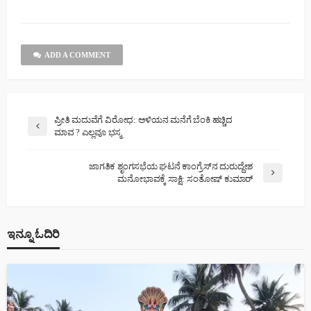
ADD A COMMENT
ಪ್ರೀತಿ ಮದುವೆಗೆ ವಿರೋಧ: ಅಳಿಯನ ಮನೆಗೆ ಬೆಂಕಿ ಹಚ್ಚಿದ
ಮಾವ ? ಎಲ್ಲವೂ ಭಸ್ಮ
ಜಾಗತಿಕ ಶೃಂಗಸಭೆಯ ಘಟನೆ ಕಾಂಗ್ರೆಸ್‌ನ ದುರುದ್ದೇಶ
ಮನೋಭಾವಕ್ಕೆ ಸಾಕ್ಷಿ: ಸಂತೋಷ್ ಕುಮಾರ್
ಇನ್ನೂ ಓದಿರಿ