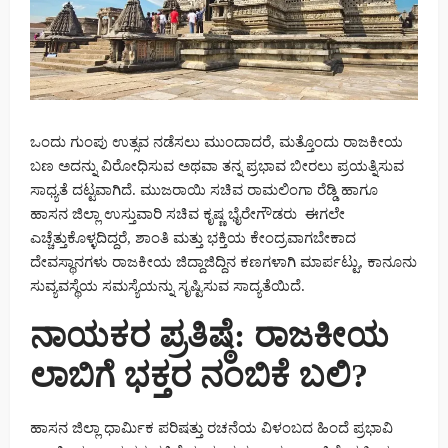
ಒಂದು ಗುಂಪು ಉತ್ಸವ ನಡೆಸಲು ಮುಂದಾದರೆ, ಮತ್ತೊಂದು ರಾಜಕೀಯ
ಬಣ ಅದನ್ನು ವಿರೋಧಿಸುವ ಅಥವಾ ತನ್ನ ಪ್ರಭಾವ ಬೀರಲು ಪ್ರಯತ್ನಿಸುವ
ಸಾಧ್ಯತೆ ದಟ್ಟವಾಗಿದೆ. ಮುಜರಾಯಿ ಸಚಿವ ರಾಮಲಿಂಗಾ ರೆಡ್ಡಿ ಹಾಗೂ
ಹಾಸನ ಜಿಲ್ಲಾ ಉಸ್ತುವಾರಿ ಸಚಿವ ಕೃಷ್ಣ ಭೈರೇಗೌಡರು ಈಗಲೇ
ಎಚ್ಚೆತ್ತುಕೊಳ್ಳದಿದ್ದರೆ, ಶಾಂತಿ ಮತ್ತು ಭಕ್ತಿಯ ಕೇಂದ್ರವಾಗಬೇಕಾದ
ದೇವಸ್ಥಾನಗಳು ರಾಜಕೀಯ ಜಿದ್ದಾಜಿದ್ದಿನ ಕಣಗಳಾಗಿ ಮಾರ್ಪಟ್ಟು, ಕಾನೂನು
ಸುವ್ಯವಸ್ಥೆಯ ಸಮಸ್ಯೆಯನ್ನು ಸೃಷ್ಟಿಸುವ ಸಾದ್ಯತೆಯಿದೆ.
ನಾಯಕರ ಪ್ರತಿಷ್ಠೆ: ರಾಜಕೀಯ
ಲಾಬಿಗೆ ಭಕ್ತರ ನಂಬಿಕೆ ಬಲಿ?
ಹಾಸನ ಜಿಲ್ಲಾ ಧಾರ್ಮಿಕ ಪರಿಷತ್ತು ರಚನೆಯ ವಿಳಂಬದ ಹಿಂದೆ ಪ್ರಭಾವಿ