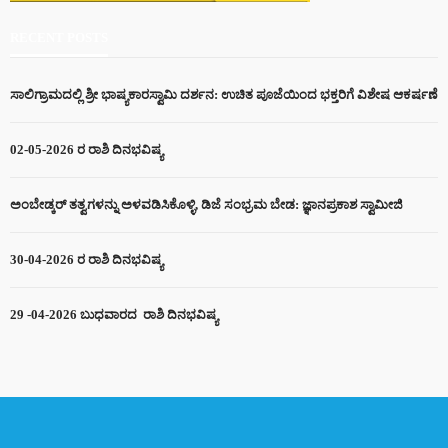
RECENT POSTS
ಸಾಲಿಗ್ರಾಮದಲ್ಲಿ ಶ್ರೀ ಭಾಷ್ಯಕಾರಸ್ವಾಮಿ ದರ್ಶನ: ಉಚಿತ ಪೂಜೆಯಿಂದ ಭಕ್ತರಿಗೆ ವಿಶೇಷ ಆಕರ್ಷಣೆ
02-05-2026 ರ ರಾಶಿ ದಿನಭವಿಷ್ಯ
ಅಂಬೇಡ್ಕರ್ ತತ್ವಗಳನ್ನು ಅಳವಡಿಸಿಕೊಳ್ಳಿ, ಡಿಜೆ ಸಂಭ್ರಮ ಬೇಡ: ಜ್ಞಾನಪ್ರಕಾಶ ಸ್ವಾಮೀಜಿ
30-04-2026 ರ ರಾಶಿ ದಿನಭವಿಷ್ಯ
29 -04-2026 ಬುಧವಾರದ ರಾಶಿ ದಿನಭವಿಷ್ಯ