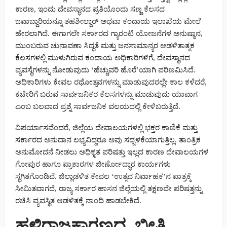
ಕಾರಣ, ಇಂದು ದೇವಸ್ಥಾನದ ಪ್ರತಿಯೊಂದು ಸಣ್ಣ ಕೆಲಸದ
ಜವಾಬ್ದಾರಿಯನ್ನೂ ತಹಶೀಲ್ದಾರ್ ಅಥವಾ ಕಂದಾಯ ಇಲಾಖೆಯ ಮೇಲೆ
ಹೇರಲಾಗಿದೆ. ಈಗಾಗಲೇ ಸರ್ಕಾರದ ಗ್ಯಾರಂಟಿ ಯೋಜನೆಗಳ ಅನುಷ್ಠಾನ,
ಮುಂಬರುವ ಚುನಾವಣಾ ಸಿದ್ಧತೆ ಮತ್ತು ಜನಸಾಮಾನ್ಯರ ಆಡಳಿತಾತ್ಮಕ
ಕೆಲಸಗಳಲ್ಲಿ ಮುಳುಗಿರುವ ಕಂದಾಯ ಅಧಿಕಾರಿಗಳಿಗೆ, ದೇವಸ್ಥಾನದ
ವ್ಯವಸ್ಥೆಗಳನ್ನು ನೋಡುವುದು ‘ಹೆಚ್ಚುವರಿ ಹೊರೆ’ಯಾಗಿ ಪರಿಣಮಿಸಿದೆ.
ಅಧಿಕಾರಿಗಳು ಕೇವಲ ರಥೋತ್ಸವಗಳನ್ನು ಮಾಡುವುದರಲ್ಲೇ ಕಾಲ ಕಳೆದರೆ,
ಕಚೇರಿಗೆ ಬರುವ ಸಾರ್ವಜನಿಕರ ಕೆಲಸಗಳನ್ನು ಮಾಡುವುದು ಯಾವಾಗ
ಎಂಬ ಬಲವಾದ ಪ್ರಶ್ನೆ ಸಾರ್ವಜನಿಕ ವಲಯದಲ್ಲಿ ಕೇಳಿಬರುತ್ತಿದೆ.
ವಿಪರ್ಯಾಸವೆಂದರೆ, ಜಿಲ್ಲೆಯ ದೇವಾಲಯಗಳಲ್ಲಿ ಭಕ್ತರ ಕಾಣಿಕೆ ಮತ್ತು
ಸರ್ಕಾರದ ಅನುದಾನ ಲಭ್ಯವಿದ್ದರೂ ಅವು ಸದ್ಬಳಕೆಯಾಗುತ್ತಿಲ್ಲ. ತಾಂತ್ರಿಕ
ಅನುಮೋದನೆ ನೀಡಲು ಅಧಿಕೃತ ಪರಿಷತ್ತು ಇಲ್ಲದ ಕಾರಣ ದೇವಾಲಯಗಳ
ಗೋಪುರ ಹಾಗೂ ಪ್ರಾಕಾರಗಳ ಜೀರ್ಣೋದ್ಧಾರ ಕಾರ್ಯಗಳು
ಸ್ಥಗಿತಗೊಂಡಿವೆ. ಜಿಲ್ಲಾಡಳಿತ ಕೇವಲ ‘ಉತ್ಸವ ನಿರ್ವಾಹಕ’ನ ಪಾತ್ರಕ್ಕೆ
ಸೀಮಿತವಾಗದೆ, ರಾಜ್ಯ ಸರ್ಕಾರ ಹಾಸನ ಜಿಲ್ಲೆಯಲ್ಲಿ ತಕ್ಷಣವೇ ಪರಿಷತ್ತನ್ನು
ರಚಿಸಿ ವ್ಯವಸ್ಥಿತ ಆಡಳಿತಕ್ಕೆ ನಾಂದಿ ಹಾಡಬೇಕಿದೆ.
ಹಳ್ಳಿರಾಜಕಾರಣದ ಭೀತಿ..