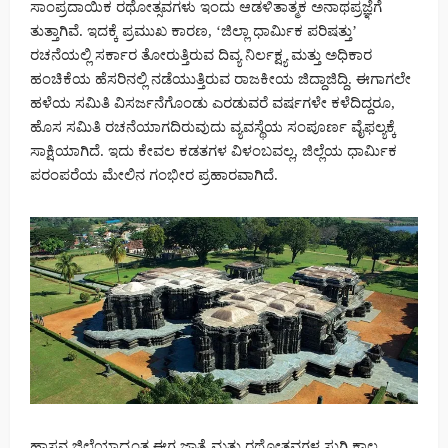
ಸಾಂಪ್ರದಾಯಿಕ ರಥೋತ್ಸವಗಳು ಇಂದು ಆಡಳಿತಾತ್ಮಕ ಅನಾಥಪ್ರಜ್ಞೆಗೆ
ತುತ್ತಾಗಿವೆ. ಇದಕ್ಕೆ ಪ್ರಮುಖ ಕಾರಣ, ‘ಜಿಲ್ಲಾ ಧಾರ್ಮಿಕ ಪರಿಷತ್ತು’
ರಚನೆಯಲ್ಲಿ ಸರ್ಕಾರ ತೋರುತ್ತಿರುವ ದಿವ್ಯ ನಿರ್ಲಕ್ಷ್ಯ ಮತ್ತು ಅಧಿಕಾರ
ಹಂಚಿಕೆಯ ಹೆಸರಿನಲ್ಲಿ ನಡೆಯುತ್ತಿರುವ ರಾಜಕೀಯ ಜಿದ್ದಾಜಿದ್ದಿ. ಈಗಾಗಲೇ
ಹಳೆಯ ಸಮಿತಿ ವಿಸರ್ಜನೆಗೊಂಡು ಎರಡುವರೆ ವರ್ಷಗಳೇ ಕಳೆದಿದ್ದರೂ,
ಹೊಸ ಸಮಿತಿ ರಚನೆಯಾಗದಿರುವುದು ವ್ಯವಸ್ಥೆಯ ಸಂಪೂರ್ಣ ವೈಫಲ್ಯಕ್ಕೆ
ಸಾಕ್ಷಿಯಾಗಿದೆ. ಇದು ಕೇವಲ ಕಡತಗಳ ವಿಳಂಬವಲ್ಲ, ಜಿಲ್ಲೆಯ ಧಾರ್ಮಿಕ
ಪರಂಪರೆಯ ಮೇಲಿನ ಗಂಭೀರ ಪ್ರಹಾರವಾಗಿದೆ.
ಹಾಸನ ಜಿಲ್ಲೆಯಾದ್ಯಂತ ಈಗ ಜಾತ್ರೆ ಮತ್ತು ರಥೋತ್ಸವಗಳ ಸುಗ್ಗಿ ಕಾಲ.