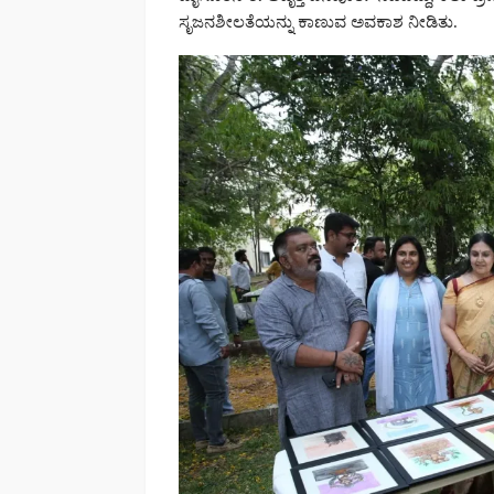
ಸೃಜನಶೀಲತೆಯನ್ನು ಕಾಣುವ ಅವಕಾಶ ನೀಡಿತು.