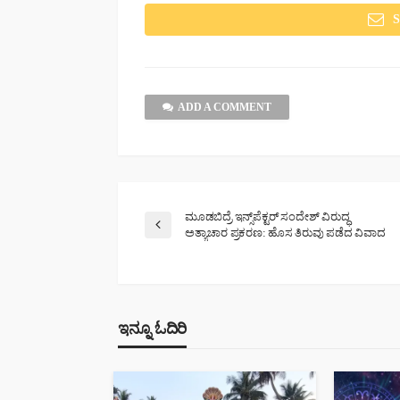
ADD A COMMENT
ಮೂಡಬಿದ್ರೆ ಇನ್ಸ್‌ಪೆಕ್ಟರ್ ಸಂದೇಶ್ ವಿರುದ್ಧ
ಅತ್ಯಾಚಾರ ಪ್ರಕರಣ: ಹೊಸ ತಿರುವು ಪಡೆದ ವಿವಾದ
ಇನ್ನೂ ಓದಿರಿ