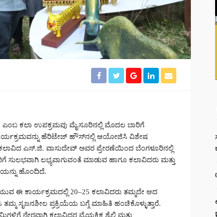
’ ಎಂಬ ಕಲಾ ಉಪಕ್ರಮವು ಮೈಸೂರಿನಲ್ಲಿ ಮೊದಲ ಬಾರಿಗೆ
ರ್ಯಕ್ರಮವನ್ನು ಹೆರಿಟೇಜ್ ಹೌಸ್‌ನಲ್ಲಿ ಆಯೋಜಿಸಿ ವಿಶೇಷ
ಾತ ಕಲಾವಿದ ಎಸ್.ಜಿ. ವಾಸುದೇವ್ ಅವರ ಪ್ರೇರಣೆಯಿಂದ ಬೆಂಗಳೂರಿನಲ್ಲಿ
ೆ ಸುಲಭವಾಗಿ ಲಭ್ಯವಾಗುವಂತೆ ಮಾಡುವ ಹಾಗೂ ಕಲಾವಿದರು ಮತ್ತು
ಿಯನ್ನು ಹೊಂದಿದೆ.
ೆಯುವ ಈ ಕಾರ್ಯಕ್ರಮದಲ್ಲಿ 20–25 ಕಲಾವಿದರು ತಮ್ಮದೇ ಆದ
ಿ ತಮ್ಮ ಸೃಜನಶೀಲ ಪ್ರಕ್ರಿಯೆಯ ಬಗ್ಗೆ ಮಾಹಿತಿ ಹಂಚಿಕೊಳ್ಳುತ್ತಾರೆ.
ೇಮಿಗಳಿಗೆ ನೇರವಾಗಿ ಕಲಾವಿದರ ವೈಯಕ್ತಿಕ ಶೈಲಿ ಮತ್ತು