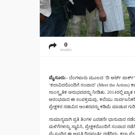
0
SHARES
ಮೈಸೂರು:-
ಬೆಂಗಳೂರು ಮೂಲದ ‘ದಿ ಆರ್ಟ್ ಪಾರ್ಕ್
‘ಕಲಾವಿದರೊಂದಿಗೆ ಸಂವಾದ’ (Meet the Artists) ಕಾ
ಸಾಂಸ್ಕೃತಿಕ ಅನುಭವವನ್ನು ನೀಡಿತು. 2014ರಲ್ಲಿ ಖ್ಯ
ಆರಂಭವಾದ ಈ ಉಪಕ್ರಮವು, ಕಲೆಯು ಸಾರ್ವಜನಿಕರಿಗ
ಪ್ರೇಕ್ಷಕರ ನಡುವಿನ ಅಂತರವನ್ನು ಕಡಿಮೆ ಮಾಡುವ ಗುರ
ಸಾಮಾನ್ಯವಾಗಿ ಪ್ರತಿ ತಿಂಗಳ ಎರಡನೇ ಭಾನುವಾರ ನಡ
ಮಳಿಗೆಗಳನ್ನು ಸ್ಥಾಪಿಸಿ, ಪ್ರೇಕ್ಷಕರೊಂದಿಗೆ ಸಂವಾದ ನಡೆಸ
ಮೈಸೂರಿನ ಈ ಆವೃತ್ತಿ ದಿನಪೂರ್ತಿ ನಡೆದಿದ್ದು, ಕಲಾ ಪ್ರ