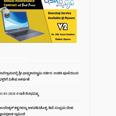
RECENT POSTS
ಸಾಲಿಗ್ರಾಮದಲ್ಲಿ ಶ್ರೀ ಭಾಷ್ಯಕಾರಸ್ವಾಮಿ ದರ್ಶನ: ಉಚಿತ ಪೂಜೆಯಿಂದ
ಭಕ್ತರಿಗೆ ವಿಶೇಷ ಆಕರ್ಷಣೆ
02-05-2026 ರ ರಾಶಿ ದಿನಭವಿಷ್ಯ
ಅಂಬೇಡ್ಕರ್ ತತ್ವಗಳನ್ನು ಅಳವಡಿಸಿಕೊಳ್ಳಿ, ಡಿಜೆ ಸಂಭ್ರಮ ಬೇಡ:
ಜ್ಞಾನಪ್ರಕಾಶ ಸ್ವಾಮೀಜಿ