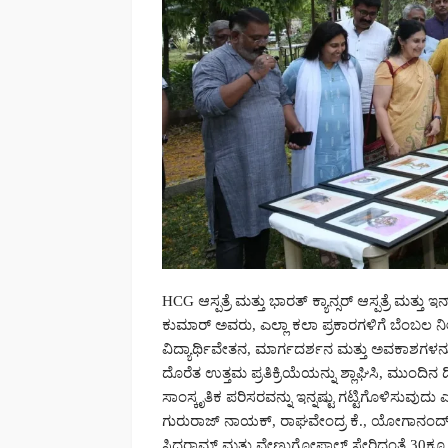
HCG ಆಸ್ಪತ್ರೆ ಮತ್ತು ಭಾರತ್ ಕ್ಯಾನ್ಸರ್ ಆಸ್ಪತ್ರೆ ಮತ್
ಕುಮಾರ್ ಅವರು, ಎಲ್ಲಾ ಕಲಾ ಪ್ರಕಾರಗಳಿಗೆ ಬೆಂಬಲ 
ವಿದ್ಯಾರ್ಥಿವೇತನ, ಮಾರ್ಗದರ್ಶನ ಮತ್ತು ಅವಕಾಶಗಳನ್ನು
ದೊರೆತ ಉತ್ತಮ ಪ್ರತಿಕ್ರಿಯೆಯನ್ನು ಶ್ಲಾಘಿಸಿ, ಮುಂದಿನ
ಸಾಂಸ್ಕೃತಿಕ ಪರಿಸರವನ್ನು ಇನ್ನಷ್ಟು ಗಟ್ಟಿಗೊಳಿಸುವುದ
ಗುರುರಾಜ್ ನಾಯಕ್, ರಾಘವೇಂದ್ರ ಕೆ., ಯೋಗಾನಂದ್
ಸಿದ್ದರಾಮ್ ಮತ್ತು ವೇಣುಗೋಪಾಲ್ ಸೇರಿದಂತೆ 30ಕ್ಕೂ 