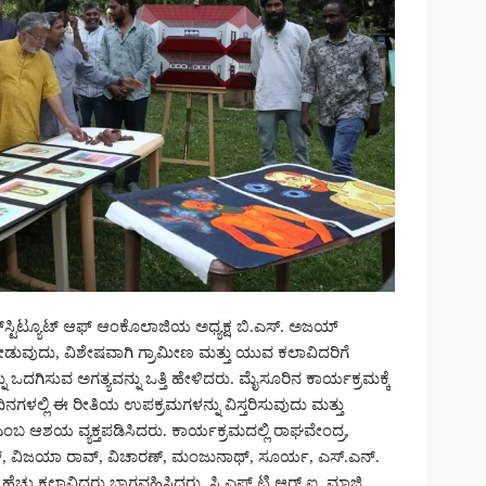
ತು ಇನ್‌ಸ್ಟಿಟ್ಯೂಟ್ ಆಫ್ ಆಂಕೊಲಾಜಿಯ ಅಧ್ಯಕ್ಷ ಬಿ.ಎಸ್. ಅಜಯ್
ನೀಡುವುದು, ವಿಶೇಷವಾಗಿ ಗ್ರಾಮೀಣ ಮತ್ತು ಯುವ ಕಲಾವಿದರಿಗೆ
 ಒದಗಿಸುವ ಅಗತ್ಯವನ್ನು ಒತ್ತಿ ಹೇಳಿದರು. ಮೈಸೂರಿನ ಕಾರ್ಯಕ್ರಮಕ್ಕೆ
 ದಿನಗಳಲ್ಲಿ ಈ ರೀತಿಯ ಉಪಕ್ರಮಗಳನ್ನು ವಿಸ್ತರಿಸುವುದು ಮತ್ತು
ು ಎಂಬ ಆಶಯ ವ್ಯಕ್ತಪಡಿಸಿದರು. ಕಾರ್ಯಕ್ರಮದಲ್ಲಿ ರಾಘವೇಂದ್ರ,
, ವಿಜಯಾ ರಾವ್, ವಿಚಾರಣ್, ಮಂಜುನಾಥ್, ಸೂರ್ಯ, ಎಸ್.ಎನ್.
ಹೆಚ್ಚು ಕಲಾವಿದರು ಭಾಗವಹಿಸಿದ್ದರು. ಸಿ.ಎಫ್.ಟಿ.ಆರ್.ಐ. ಮಾಜಿ