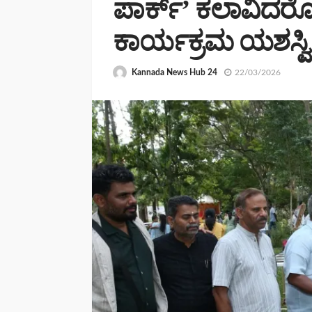
ಪಾರ್ಕ್’ ಕಲಾವಿದರ
ಕಾರ್ಯಕ್ರಮ ಯಶಸ್ವಿ
Kannada News Hub 24
22/03/2026