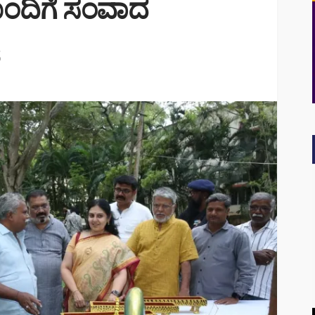
ೊಂದಿಗೆ ಸಂವಾದ