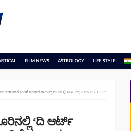
ARTICAL
FILM NEWS
ASTROLOGY
LIFE STYLE
ರ್ಕ್’ ಕಲಾವಿದರೊಂದಿಗೆ ಸಂವಾದ ಕಾರ್ಯಕ್ರಮ ಯಶಸ್ವಿ
Mar. 22, 2026 at 7:19 pm
ಿನಲ್ಲಿ ‘ದಿ ಆರ್ಟ್