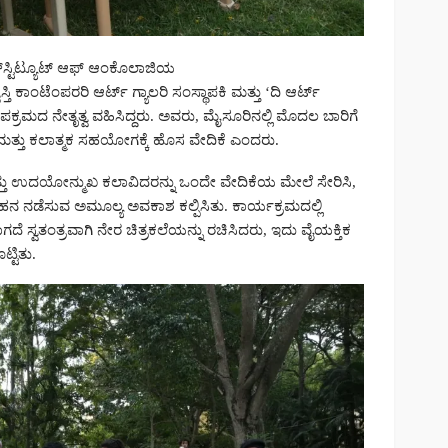
 ಇನ್‌ಸ್ಟಿಟ್ಯೂಟ್ ಆಫ್ ಆಂಕೊಲಾಜಿಯ
ಾಂಟೆಂಪರರಿ ಆರ್ಟ್ ಗ್ಯಾಲರಿ ಸಂಸ್ಥಾಪಕಿ ಮತ್ತು ‘ದಿ ಆರ್ಟ್
್ರಮದ ನೇತೃತ್ವ ವಹಿಸಿದ್ದರು. ಅವರು, ಮೈಸೂರಿನಲ್ಲಿ ಮೊದಲ ಬಾರಿಗೆ
್ತು ಕಲಾತ್ಮಕ ಸಹಯೋಗಕ್ಕೆ ಹೊಸ ವೇದಿಕೆ ಎಂದರು.
ಮತ್ತು ಉದಯೋನ್ಮುಖ ಕಲಾವಿದರನ್ನು ಒಂದೇ ವೇದಿಕೆಯ ಮೇಲೆ ಸೇರಿಸಿ,
 ನಡೆಸುವ ಅಮೂಲ್ಯ ಅವಕಾಶ ಕಲ್ಪಿಸಿತು. ಕಾರ್ಯಕ್ರಮದಲ್ಲಿ
ಗದೆ ಸ್ವತಂತ್ರವಾಗಿ ನೇರ ಚಿತ್ರಕಲೆಯನ್ನು ರಚಿಸಿದರು, ಇದು ವೈಯಕ್ತಿಕ
್ಟಿತು.