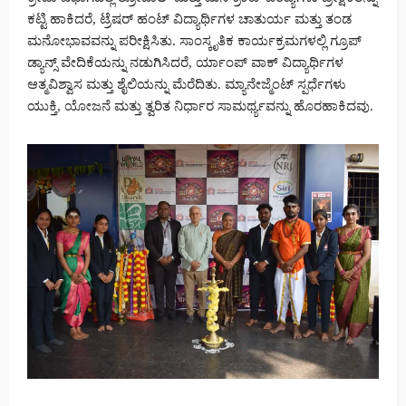
ಕಟ್ಟಿ ಹಾಕಿದರೆ, ಟ್ರೆಷರ್ ಹಂಟ್ ವಿದ್ಯಾರ್ಥಿಗಳ ಚಾತುರ್ಯ ಮತ್ತು ತಂಡ
ಮನೋಭಾವವನ್ನು ಪರೀಕ್ಷಿಸಿತು. ಸಾಂಸ್ಕೃತಿಕ ಕಾರ್ಯಕ್ರಮಗಳಲ್ಲಿ ಗ್ರೂಪ್
ಡ್ಯಾನ್ಸ್ ವೇದಿಕೆಯನ್ನು ನಡುಗಿಸಿದರೆ, ರ್ಯಾಂಪ್ ವಾಕ್ ವಿದ್ಯಾರ್ಥಿಗಳ
ಆತ್ಮವಿಶ್ವಾಸ ಮತ್ತು ಶೈಲಿಯನ್ನು ಮೆರೆದಿತು. ಮ್ಯಾನೇಜ್ಮೆಂಟ್ ಸ್ಪರ್ಧೆಗಳು
ಯುಕ್ತಿ, ಯೋಜನೆ ಮತ್ತು ತ್ವರಿತ ನಿರ್ಧಾರ ಸಾಮರ್ಥ್ಯವನ್ನು ಹೊರಹಾಕಿದವು.