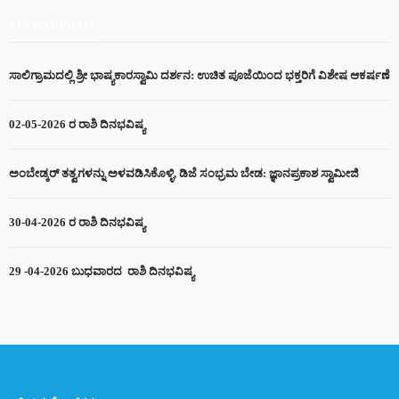
RECENT POSTS
ಸಾಲಿಗ್ರಾಮದಲ್ಲಿ ಶ್ರೀ ಭಾಷ್ಯಕಾರಸ್ವಾಮಿ ದರ್ಶನ: ಉಚಿತ ಪೂಜೆಯಿಂದ ಭಕ್ತರಿಗೆ ವಿಶೇಷ ಆಕರ್ಷಣೆ
02-05-2026 ರ ರಾಶಿ ದಿನಭವಿಷ್ಯ
ಅಂಬೇಡ್ಕರ್ ತತ್ವಗಳನ್ನು ಅಳವಡಿಸಿಕೊಳ್ಳಿ, ಡಿಜೆ ಸಂಭ್ರಮ ಬೇಡ: ಜ್ಞಾನಪ್ರಕಾಶ ಸ್ವಾಮೀಜಿ
30-04-2026 ರ ರಾಶಿ ದಿನಭವಿಷ್ಯ
29 -04-2026 ಬುಧವಾರದ ರಾಶಿ ದಿನಭವಿಷ್ಯ