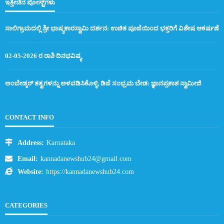
ಇತ್ತೀಚಿನ ಪೋಸ್ಟ್‌ಗಳು
ಸಾಲಿಗ್ರಾಮದಲ್ಲಿ ಶ್ರೀ ಭಾಷ್ಯಕಾರಸ್ವಾಮಿ ದರ್ಶನ: ಉಚಿತ ಪೂಜೆಯಿಂದ ಭಕ್ತರಿಗೆ ವಿಶೇಷ ಆಕರ್ಷಣೆ
02-05-2026 ರ ರಾಶಿ ದಿನಭವಿಷ್ಯ
ಅಂಬೇಡ್ಕರ್ ತತ್ವಗಳನ್ನು ಅಳವಡಿಸಿಕೊಳ್ಳಿ, ಡಿಜೆ ಸಂಭ್ರಮ ಬೇಡ: ಜ್ಞಾನಪ್ರಕಾಶ ಸ್ವಾಮೀಜಿ
CONTACT INFO
Address:
Karnataka
Email:
kannadanewshub24@gmail.com
Website:
https://kannadanewshub24.com
CATEGORIES