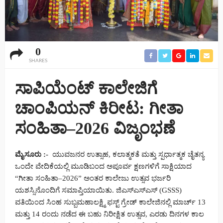
0
SHARES
ಸಾಪಿಯೆಂಟ್ ಕಾಲೇಜಿಗೆ
ಚಾಂಪಿಯನ್ ಕಿರೀಟ: ಗೀತಾ
ಸಂಹಿತಾ–2026 ವಿಜೃಂಭಣೆ
ಮೈಸೂರು :-
ಯುವಜನರ ಉತ್ಸಾಹ, ಕಲಾತ್ಮಕತೆ ಮತ್ತು ಸ್ಪರ್ಧಾತ್ಮಕ ಚೈತನ್ಯ
ಒಂದೇ ವೇದಿಕೆಯಲ್ಲಿ ಮೂಡಿಬಂದ ಅಪೂರ್ವ ಕ್ಷಣಗಳಿಗೆ ಸಾಕ್ಷಿಯಾದ
“ಗೀತಾ ಸಂಹಿತಾ–2026” ಅಂತರ ಕಾಲೇಜು ಉತ್ಸವ ಭರ್ಜರಿ
ಯಶಸ್ಸಿನೊಂದಿಗೆ ಸಮಾಪ್ತಿಯಾಯಿತು. ಜಿಎಸ್ಎಸ್ಎಸ್ (GSSS)
ವತಿಯಿಂದ ಸಿಂಹ ಸುಬ್ಬಮಹಾಲಕ್ಷ್ಮಿ ಫಸ್ಟ್ ಗ್ರೇಡ್ ಕಾಲೇಜಿನಲ್ಲಿ ಮಾರ್ಚ್ 13
ಮತ್ತು 14 ರಂದು ನಡೆದ ಈ ಬಹು ನಿರೀಕ್ಷಿತ ಉತ್ಸವ, ಎರಡು ದಿನಗಳ ಕಾಲ