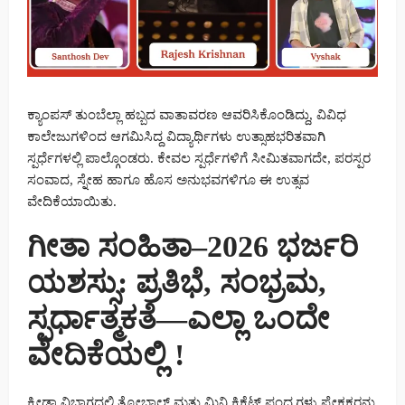
ಕ್ಯಾಂಪಸ್ ತುಂಬೆಲ್ಲಾ ಹಬ್ಬದ ವಾತಾವರಣ ಆವರಿಸಿಕೊಂಡಿದ್ದು, ವಿವಿಧ
ಕಾಲೇಜುಗಳಿಂದ ಆಗಮಿಸಿದ್ದ ವಿದ್ಯಾರ್ಥಿಗಳು ಉತ್ಸಾಹಭರಿತವಾಗಿ
ಸ್ಪರ್ಧೆಗಳಲ್ಲಿ ಪಾಲ್ಗೊಂಡರು. ಕೇವಲ ಸ್ಪರ್ಧೆಗಳಿಗೆ ಸೀಮಿತವಾಗದೇ, ಪರಸ್ಪರ
ಸಂವಾದ, ಸ್ನೇಹ ಹಾಗೂ ಹೊಸ ಅನುಭವಗಳಿಗೂ ಈ ಉತ್ಸವ
ವೇದಿಕೆಯಾಯಿತು.
ಗೀತಾ ಸಂಹಿತಾ–2026 ಭರ್ಜರಿ
ಯಶಸ್ಸು: ಪ್ರತಿಭೆ, ಸಂಭ್ರಮ,
ಸ್ಪರ್ಧಾತ್ಮಕತೆ—ಎಲ್ಲಾ ಒಂದೇ
ವೇದಿಕೆಯಲ್ಲಿ !
ಕ್ರೀಡಾ ವಿಭಾಗದಲ್ಲಿ ತ್ರೋಬಾಲ್ ಮತ್ತು ಮಿನಿ ಕ್ರಿಕೆಟ್ ಪಂದ್ಯಗಳು ಪ್ರೇಕ್ಷಕರನ್ನು