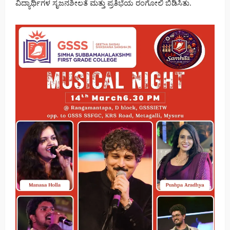
ವಿದ್ಯಾರ್ಥಿಗಳ ಸೃಜನಶೀಲತೆ ಮತ್ತು ಪ್ರತಿಭೆಯ ರಂಗೋಲಿ ಬಿಡಿಸಿತು.