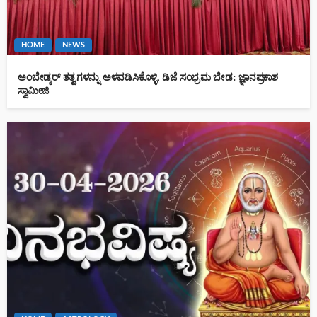
HOME
NEWS
ಅಂಬೇಡ್ಕರ್ ತತ್ವಗಳನ್ನು ಅಳವಡಿಸಿಕೊಳ್ಳಿ, ಡಿಜೆ ಸಂಭ್ರಮ ಬೇಡ: ಜ್ಞಾನಪ್ರಕಾಶ
ಸ್ವಾಮೀಜಿ