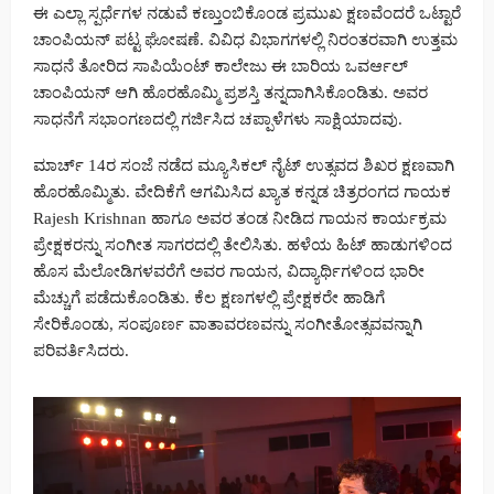
ಈ ಎಲ್ಲಾ ಸ್ಪರ್ಧೆಗಳ ನಡುವೆ ಕಣ್ತುಂಬಿಕೊಂಡ ಪ್ರಮುಖ ಕ್ಷಣವೆಂದರೆ ಒಟ್ಟಾರೆ
ಚಾಂಪಿಯನ್ ಪಟ್ಟ ಘೋಷಣೆ. ವಿವಿಧ ವಿಭಾಗಗಳಲ್ಲಿ ನಿರಂತರವಾಗಿ ಉತ್ತಮ
ಸಾಧನೆ ತೋರಿದ ಸಾಪಿಯೆಂಟ್ ಕಾಲೇಜು ಈ ಬಾರಿಯ ಒವರ್ಆಲ್
ಚಾಂಪಿಯನ್ ಆಗಿ ಹೊರಹೊಮ್ಮಿ ಪ್ರಶಸ್ತಿ ತನ್ನದಾಗಿಸಿಕೊಂಡಿತು. ಅವರ
ಸಾಧನೆಗೆ ಸಭಾಂಗಣದಲ್ಲಿ ಗರ್ಜಿಸಿದ ಚಪ್ಪಾಳೆಗಳು ಸಾಕ್ಷಿಯಾದವು.
ಮಾರ್ಚ್ 14ರ ಸಂಜೆ ನಡೆದ ಮ್ಯೂಸಿಕಲ್ ನೈಟ್ ಉತ್ಸವದ ಶಿಖರ ಕ್ಷಣವಾಗಿ
ಹೊರಹೊಮ್ಮಿತು. ವೇದಿಕೆಗೆ ಆಗಮಿಸಿದ ಖ್ಯಾತ ಕನ್ನಡ ಚಿತ್ರರಂಗದ ಗಾಯಕ
Rajesh Krishnan ಹಾಗೂ ಅವರ ತಂಡ ನೀಡಿದ ಗಾಯನ ಕಾರ್ಯಕ್ರಮ
ಪ್ರೇಕ್ಷಕರನ್ನು ಸಂಗೀತ ಸಾಗರದಲ್ಲಿ ತೇಲಿಸಿತು. ಹಳೆಯ ಹಿಟ್ ಹಾಡುಗಳಿಂದ
ಹೊಸ ಮೆಲೋಡಿಗಳವರೆಗೆ ಅವರ ಗಾಯನ, ವಿದ್ಯಾರ್ಥಿಗಳಿಂದ ಭಾರೀ
ಮೆಚ್ಚುಗೆ ಪಡೆದುಕೊಂಡಿತು. ಕೆಲ ಕ್ಷಣಗಳಲ್ಲಿ ಪ್ರೇಕ್ಷಕರೇ ಹಾಡಿಗೆ
ಸೇರಿಕೊಂಡು, ಸಂಪೂರ್ಣ ವಾತಾವರಣವನ್ನು ಸಂಗೀತೋತ್ಸವವನ್ನಾಗಿ
ಪರಿವರ್ತಿಸಿದರು.