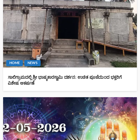
HOME
NEWS
ಸಾಲಿಗ್ರಾಮದಲ್ಲಿ ಶ್ರೀ ಭಾಷ್ಯಕಾರಸ್ವಾಮಿ ದರ್ಶನ: ಉಚಿತ ಪೂಜೆಯಿಂದ ಭಕ್ತರಿಗೆ
ವಿಶೇಷ ಆಕರ್ಷಣೆ