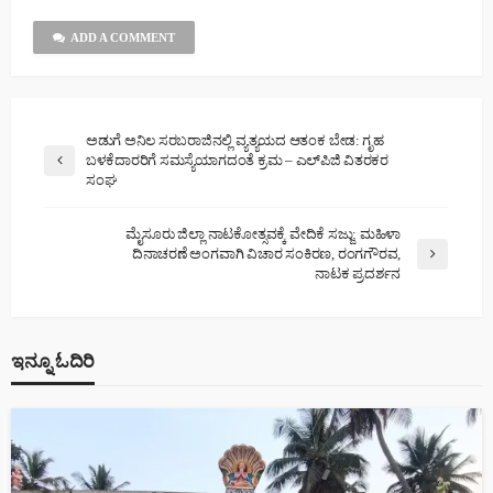
ADD A COMMENT
ಅಡುಗೆ ಅನಿಲ ಸರಬರಾಜಿನಲ್ಲಿ ವ್ಯತ್ಯಯದ ಆತಂಕ ಬೇಡ: ಗೃಹ
ಬಳಕೆದಾರರಿಗೆ ಸಮಸ್ಯೆಯಾಗದಂತೆ ಕ್ರಮ – ಎಲ್‌ಪಿಜಿ ವಿತರಕರ
ಸಂಘ
ಮೈಸೂರು ಜಿಲ್ಲಾ ನಾಟಕೋತ್ಸವಕ್ಕೆ ವೇದಿಕೆ ಸಜ್ಜು: ಮಹಿಳಾ
ದಿನಾಚರಣೆ ಅಂಗವಾಗಿ ವಿಚಾರ ಸಂಕಿರಣ, ರಂಗಗೌರವ,
ನಾಟಕ ಪ್ರದರ್ಶನ
ಇನ್ನೂ ಓದಿರಿ