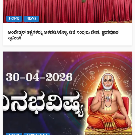
HOME
NEWS
ಅಂಬೇಡ್ಕರ್ ತತ್ವಗಳನ್ನು ಅಳವಡಿಸಿಕೊಳ್ಳಿ, ಡಿಜೆ ಸಂಭ್ರಮ ಬೇಡ: ಜ್ಞಾನಪ್ರಕಾಶ
ಸ್ವಾಮೀಜಿ