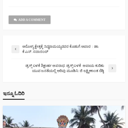
ADD A COMMENT
ಆರೋಗ್ಯ ಕ್ಷೇತ್ರಕ್ಕೆ ಸಿದ್ದರಾಮಯ್ಯರವರ ಕೊಡುಗೆ ಅಪಾರ : ಡಾ.
ಕೆ.ಎಸ್. ಸದಾನಂದ್
ಡ್ರಗ್ಸ್ ಬಳಕೆ ಶಿಕ್ಷಾರ್ಹ ಅಪರಾಧ. ಡ್ರಗ್ಸ್ ಬಳಕೆ ಅಪಾಯ ಕುರಿತು
ಯುವ ಜನತೆಯಲ್ಲಿ ಅರಿವು ಮೂಡಿಸಿ: ಜಿ ಲಕ್ಷ್ಮೀಕಾಂತ ರೆಡ್ಡಿ
ಇನ್ನೂ ಓದಿರಿ