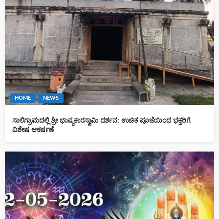
HOME
NEWS
ಸಾಲಿಗ್ರಾಮದಲ್ಲಿ ಶ್ರೀ ಭಾಷ್ಯಕಾರಸ್ವಾಮಿ ದರ್ಶನ: ಉಚಿತ ಪೂಜೆಯಿಂದ ಭಕ್ತರಿಗೆ
ವಿಶೇಷ ಆಕರ್ಷಣೆ