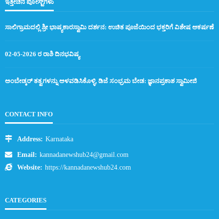
ಇತ್ತೀಚಿನ ಪೋಸ್ಟ್‌ಗಳು
ಸಾಲಿಗ್ರಾಮದಲ್ಲಿ ಶ್ರೀ ಭಾಷ್ಯಕಾರಸ್ವಾಮಿ ದರ್ಶನ: ಉಚಿತ ಪೂಜೆಯಿಂದ ಭಕ್ತರಿಗೆ ವಿಶೇಷ ಆಕರ್ಷಣೆ
02-05-2026 ರ ರಾಶಿ ದಿನಭವಿಷ್ಯ
ಅಂಬೇಡ್ಕರ್ ತತ್ವಗಳನ್ನು ಅಳವಡಿಸಿಕೊಳ್ಳಿ, ಡಿಜೆ ಸಂಭ್ರಮ ಬೇಡ: ಜ್ಞಾನಪ್ರಕಾಶ ಸ್ವಾಮೀಜಿ
CONTACT INFO
Address:
Karnataka
Email:
kannadanewshub24@gmail.com
Website:
https://kannadanewshub24.com
CATEGORIES