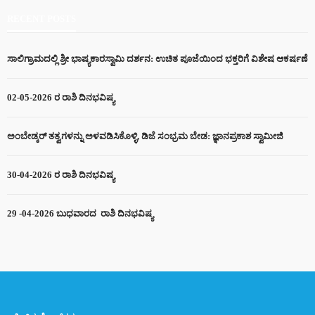
RECENT POSTS
ಸಾಲಿಗ್ರಾಮದಲ್ಲಿ ಶ್ರೀ ಭಾಷ್ಯಕಾರಸ್ವಾಮಿ ದರ್ಶನ: ಉಚಿತ ಪೂಜೆಯಿಂದ ಭಕ್ತರಿಗೆ ವಿಶೇಷ ಆಕರ್ಷಣೆ
02-05-2026 ರ ರಾಶಿ ದಿನಭವಿಷ್ಯ
ಅಂಬೇಡ್ಕರ್ ತತ್ವಗಳನ್ನು ಅಳವಡಿಸಿಕೊಳ್ಳಿ, ಡಿಜೆ ಸಂಭ್ರಮ ಬೇಡ: ಜ್ಞಾನಪ್ರಕಾಶ ಸ್ವಾಮೀಜಿ
30-04-2026 ರ ರಾಶಿ ದಿನಭವಿಷ್ಯ
29 -04-2026 ಬುಧವಾರದ ರಾಶಿ ದಿನಭವಿಷ್ಯ