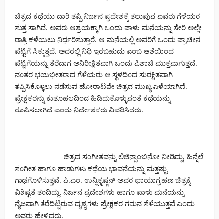
ಚಿತ್ರದ ಕಥೆಯು ದಾರಿ ತಪ್ಪಿ ನಿರ್ಜನ ಪ್ರದೇಶಕ್ಕೆ ತಲುಪುವ ಐವರು ಗೆಳೆಯರ
ಸುತ್ತ ಸಾಗಿದೆ. ಅವರು ಆಶ್ರಯಕ್ಕಾಗಿ ಒಂದು ಪಾಳು ಮನೆಯನ್ನು ಸೇರಿ ಅಲ್ಲೇ
ರಾತ್ರಿ ಕಳೆಯಲು ನಿರ್ಧರಿಸುತ್ತಾರೆ. ಆ ಮನೆಯಲ್ಲಿ ಅವರಿಗೆ ಒಂದು ಪ್ರಾಚೀನ
ಪೆಟ್ಟಿಗೆ ಸಿಕ್ಕುತ್ತದೆ. ಅದರಲ್ಲಿ ನಿಧಿ ಇರಬಹುದು ಎಂಬ ಆಶೆಯಿಂದ
ಪೆಟ್ಟಿಗೆಯನ್ನು ತೆರೆದಾಗ ಅನಿರೀಕ್ಷಿತವಾಗಿ ಒಂದು ಪಿಶಾಚಿ ಮುಕ್ತವಾಗುತ್ತದೆ.
ನಂತರ ಭಯಭೀತರಾದ ಗೆಳೆಯರು ಆ ಸ್ಥಳದಿಂದ ಸುರಕ್ಷಿತವಾಗಿ
ತಪ್ಪಿಸಿಕೊಳ್ಳಲು ನಡೆಸುವ ಹೋರಾಟವೇ ಚಿತ್ರದ ಮುಖ್ಯ ಎಳೆಯಾಗಿದೆ.
ಪ್ರೇಕ್ಷಕರನ್ನು ಕುತೂಹಲದಿಂದ ಹಿಡಿದುಕೊಳ್ಳುವಂತೆ ಕಥೆಯನ್ನು
ರೂಪಿಸಲಾಗಿದೆ ಎಂದು ನಿರ್ದೇಶಕರು ವಿವರಿಸಿದರು.
ಚಿತ್ರದ ಸಂಗೀತವನ್ನು ಲಿಜಿನ್ಬಾಂಬಿನೋ ನೀಡಿದ್ದು, ಹಿನ್ನೆಲೆ
ಸಂಗೀತ ಹಾಗೂ ಹಾಡುಗಳು ಕಥೆಯ ಭಾವನೆಯನ್ನು ಮತ್ತಷ್ಟು
ಗಾಢಗೊಳಿಸುತ್ತವೆ. ಪಿ.ಎಂ. ಉನ್ನಿಕೃಷ್ಣನ್ ಅವರ ಛಾಯಾಗ್ರಹಣ ಚಿತ್ರಕ್ಕೆ
ವಿಶಿಷ್ಟತೆ ತಂದಿದ್ದು, ನಿರ್ಜನ ಪ್ರದೇಶಗಳು ಹಾಗೂ ಪಾಳು ಮನೆಯನ್ನು
ನೈಜವಾಗಿ ತೆರೆದಿಟ್ಟಿರುವ ದೃಶ್ಯಗಳು ಪ್ರೇಕ್ಷಕರ ಗಮನ ಸೆಳೆಯುತ್ತವೆ ಎಂದು
ಅವರು ಹೇಳಿದರು.