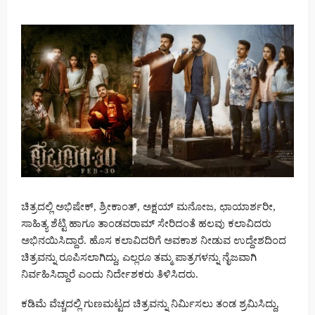
ಚಿತ್ರದಲ್ಲಿ ಅಭಿಷೇಕ್, ಶ್ರೀಕಾಂತ್, ಅಕ್ಷಯ್ ಮನೋಜ, ಛಾಯಾರ್ಶರೀ,
ಸಾಹಿತ್ಯ ಶೆಟ್ಟಿ ಹಾಗೂ ತಾಂಡವರಾಮ್ ಸೇರಿದಂತೆ ಹಲವು ಕಲಾವಿದರು
ಅಭಿನಯಿಸಿದ್ದಾರೆ. ಹೊಸ ಕಲಾವಿದರಿಗೆ ಅವಕಾಶ ನೀಡುವ ಉದ್ದೇಶದಿಂದ
ಚಿತ್ರವನ್ನು ರೂಪಿಸಲಾಗಿದ್ದು, ಎಲ್ಲರೂ ತಮ್ಮ ಪಾತ್ರಗಳನ್ನು ನೈಜವಾಗಿ
ನಿರ್ವಹಿಸಿದ್ದಾರೆ ಎಂದು ನಿರ್ದೇಶಕರು ತಿಳಿಸಿದರು.
ಕಡಿಮೆ ವೆಚ್ಚದಲ್ಲಿ ಗುಣಮಟ್ಟದ ಚಿತ್ರವನ್ನು ನಿರ್ಮಿಸಲು ತಂಡ ಶ್ರಮಿಸಿದ್ದು,