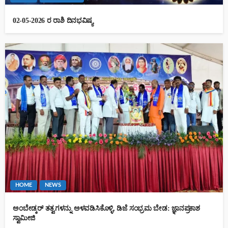
02-05-2026 ರ ರಾಶಿ ದಿನಭವಿಷ್ಯ
HOME
NEWS
ಅಂಬೇಡ್ಕರ್ ತತ್ವಗಳನ್ನು ಅಳವಡಿಸಿಕೊಳ್ಳಿ, ಡಿಜೆ ಸಂಭ್ರಮ ಬೇಡ: ಜ್ಞಾನಪ್ರಕಾಶ
ಸ್ವಾಮೀಜಿ