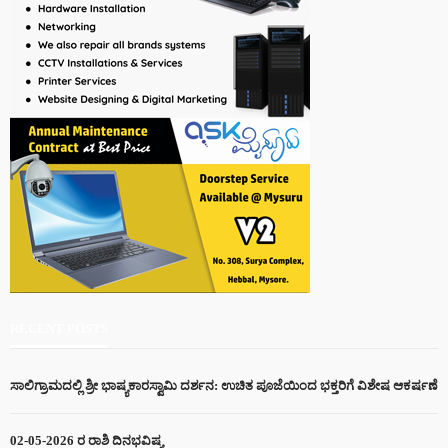
RECENT POSTS
ಸಾಲಿಗ್ರಾಮದಲ್ಲಿ ಶ್ರೀ ಭಾಷ್ಯಕಾರಸ್ವಾಮಿ ದರ್ಶನ: ಉಚಿತ ಪೂಜೆಯಿಂದ ಭಕ್ತರಿಗೆ ವಿಶೇಷ ಆಕರ್ಷಣೆ
02-05-2026 ರ ರಾಶಿ ದಿನಭವಿಷ್ಯ