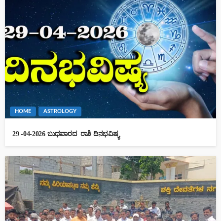
HOME
ASTROLOGY
29 -04-2026 ಬುಧವಾರದ ರಾಶಿ ದಿನಭವಿಷ್ಯ