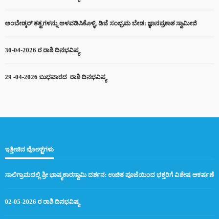
ಅಂಬೇಡ್ಕರ್ ತತ್ವಗಳನ್ನು ಅಳವಡಿಸಿಕೊಳ್ಳಿ, ಡಿಜೆ ಸಂಭ್ರಮ ಬೇಡ: ಜ್ಞಾನಪ್ರಕಾಶ ಸ್ವಾಮೀಜಿ
30-04-2026 ರ ರಾಶಿ ದಿನಭವಿಷ್ಯ
29 -04-2026 ಬುಧವಾರದ ರಾಶಿ ದಿನಭವಿಷ್ಯ
ಇತ್ತೀಚಿನ ಪೋಸ್ಟ್‌ಗಳು
ಸಾಲಿಗ್ರಾಮದಲ್ಲಿ ಶ್ರೀ ಭಾಷ್ಯಕಾರಸ್ವಾಮಿ ದರ್ಶನ: ಉಚಿತ ಪೂಜೆಯಿಂದ ಭಕ್ತರಿಗೆ ವಿಶೇಷ ಆಕರ್ಷಣೆ
02-05-2026 ರ ರಾಶಿ ದಿನಭವಿಷ್ಯ