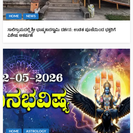
HOME
NEWS
ಸಾಲಿಗ್ರಾಮದಲ್ಲಿ ಶ್ರೀ ಭಾಷ್ಯಕಾರಸ್ವಾಮಿ ದರ್ಶನ: ಉಚಿತ ಪೂಜೆಯಿಂದ ಭಕ್ತರಿಗೆ
ವಿಶೇಷ ಆಕರ್ಷಣೆ
HOME
ASTROLOGY