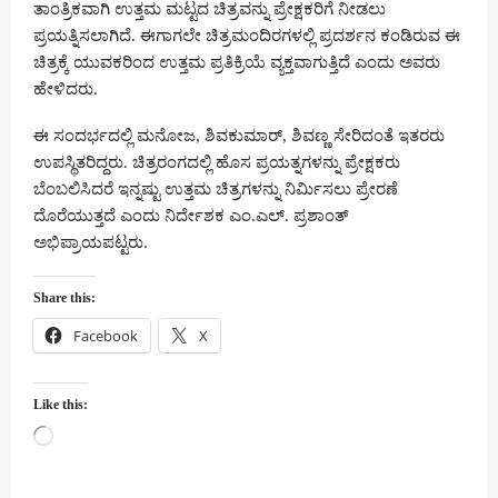
ತಾಂತ್ರಿಕವಾಗಿ ಉತ್ತಮ ಮಟ್ಟದ ಚಿತ್ರವನ್ನು ಪ್ರೇಕ್ಷಕರಿಗೆ ನೀಡಲು
ಪ್ರಯತ್ನಿಸಲಾಗಿದೆ. ಈಗಾಗಲೇ ಚಿತ್ರಮಂದಿರಗಳಲ್ಲಿ ಪ್ರದರ್ಶನ ಕಂಡಿರುವ ಈ
ಚಿತ್ರಕ್ಕೆ ಯುವಕರಿಂದ ಉತ್ತಮ ಪ್ರತಿಕ್ರಿಯೆ ವ್ಯಕ್ತವಾಗುತ್ತಿದೆ ಎಂದು ಅವರು
ಹೇಳಿದರು.
ಈ ಸಂದರ್ಭದಲ್ಲಿ ಮನೋಜ, ಶಿವಕುಮಾರ್, ಶಿವಣ್ಣ ಸೇರಿದಂತೆ ಇತರರು
ಉಪಸ್ಥಿತರಿದ್ದರು. ಚಿತ್ರರಂಗದಲ್ಲಿ ಹೊಸ ಪ್ರಯತ್ನಗಳನ್ನು ಪ್ರೇಕ್ಷಕರು
ಬೆಂಬಲಿಸಿದರೆ ಇನ್ನಷ್ಟು ಉತ್ತಮ ಚಿತ್ರಗಳನ್ನು ನಿರ್ಮಿಸಲು ಪ್ರೇರಣೆ
ದೊರೆಯುತ್ತದೆ ಎಂದು ನಿರ್ದೇಶಕ ಎಂ.ಎಲ್. ಪ್ರಶಾಂತ್
ಅಭಿಪ್ರಾಯಪಟ್ಟರು.
Share this:
Facebook
X
Like this:
Loading…