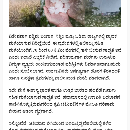
ವಿಶೇಷವಾಗಿ ಪಶ್ಚಿಮ ಬಂಗಾಳ, ಸಿಕ್ಕಿಂ ಮತ್ತು ಒಡಿಶಾ ರಾಜ್ಯಗಳಲ್ಲಿ ವ್ಯಾಪಕ
ಮಳೆಯಾಗುವ ನಿರೀಕ್ಷೆಯಿದೆ. ಈ ಪ್ರದೇಶಗಳಲ್ಲಿ ಆಲಿಕಲ್ಲು ಸಹಿತ
ಮಳೆಯೊಂದಿಗೆ 70 ರಿಂದ 80 ಕಿ.ಮೀ ವೇಗದಲ್ಲಿ ಗಾಳಿ ಬೀಸುವ ಸಾಧ್ಯತೆ ಇದೆ
ಎಂದು ಇಲಾಖೆ ಎಚ್ಚರಿಕೆ ನೀಡಿದೆ. ಪರಿಣಾಮವಾಗಿ ಮರಗಳು ಉರುಳುವ,
ವಿದ್ಯುತ್ ವ್ಯತ್ಯಯ ಉಂಟಾಗುವಂತಹ ಪರಿಸ್ಥಿತಿಗಳು ನಿರ್ಮಾಣವಾಗಬಹುದು
ಎಂದು ಸೂಚಿಸಲಾಗಿದೆ. ಸಾರ್ವಜನಿಕರು ಅನಗತ್ಯವಾಗಿ ಹೊರಗೆ ತೆರಳದಂತೆ
ಹಾಗೂ ಸುರಕ್ಷತಾ ಕ್ರಮಗಳನ್ನು ಪಾಲಿಸುವಂತೆ ಮನವಿ ಮಾಡಲಾಗಿದೆ.
ಇದೇ ವೇಳೆ ಈಶಾನ್ಯ ಭಾರತ ಹಾಗೂ ಉತ್ತರ ಭಾರತದ ಹಲವೆಡೆ ಗುಡುಗು
ಸಹಿತ ಮಳೆಯಾಗುವ ಸಾಧ್ಯತೆ ಇದೆ. ಹವಾಮಾನದಲ್ಲಿ ಏಕಾಏಕಿ ಬದಲಾವಣೆ
ಕಾಣಿಸಿಕೊಳ್ಳುತ್ತಿರುವುದರಿಂದ ಕೃಷಿ ಚಟುವಟಿಕೆಗಳ ಮೇಲೂ ಪರಿಣಾಮ
ಬೀರುವ ಆತಂಕ ವ್ಯಕ್ತವಾಗಿದೆ.
ಇನ್ನೊಂದೆಡೆ, ಅತಿಯಾದ ಬಿಸಿಯಿಂದ ಬಳಲುತ್ತಿದ್ದ ದೆಹಲಿಯಲ್ಲಿ ಕಳೆದ