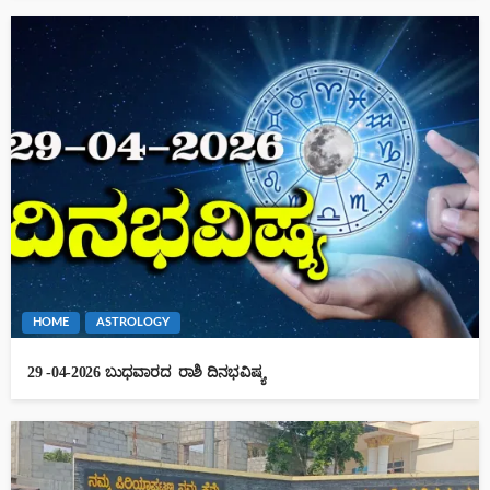
HOME
ASTROLOGY
29 -04-2026 ಬುಧವಾರದ ರಾಶಿ ದಿನಭವಿಷ್ಯ