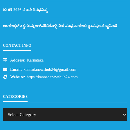
02-05-2026 ರ ರಾಶಿ ದಿನಭವಿಷ್ಯ
ಅಂಬೇಡ್ಕರ್ ತತ್ವಗಳನ್ನು ಅಳವಡಿಸಿಕೊಳ್ಳಿ, ಡಿಜೆ ಸಂಭ್ರಮ ಬೇಡ: ಜ್ಞಾನಪ್ರಕಾಶ ಸ್ವಾಮೀಜಿ
CONTACT INFO
Address:
Karnataka
Email:
kannadanewshub24@gmail.com
Website:
https://kannadanewshub24.com
CATEGORIES