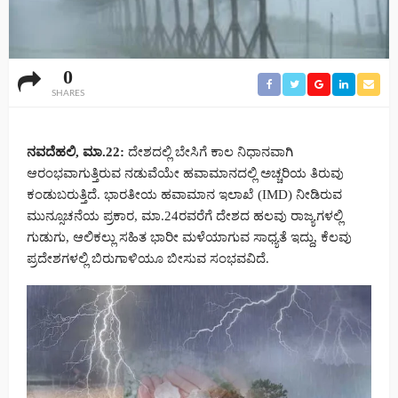
0
SHARES
ನವದೆಹಲಿ, ಮಾ.22:
ದೇಶದಲ್ಲಿ ಬೇಸಿಗೆ ಕಾಲ ನಿಧಾನವಾಗಿ
ಆರಂಭವಾಗುತ್ತಿರುವ ನಡುವೆಯೇ ಹವಾಮಾನದಲ್ಲಿ ಅಚ್ಚರಿಯ ತಿರುವು
ಕಂಡುಬರುತ್ತಿದೆ. ಭಾರತೀಯ ಹವಾಮಾನ ಇಲಾಖೆ (IMD) ನೀಡಿರುವ
ಮುನ್ಸೂಚನೆಯ ಪ್ರಕಾರ, ಮಾ.24ರವರೆಗೆ ದೇಶದ ಹಲವು ರಾಜ್ಯಗಳಲ್ಲಿ
ಗುಡುಗು, ಆಲಿಕಲ್ಲು ಸಹಿತ ಭಾರೀ ಮಳೆಯಾಗುವ ಸಾಧ್ಯತೆ ಇದ್ದು, ಕೆಲವು
ಪ್ರದೇಶಗಳಲ್ಲಿ ಬಿರುಗಾಳಿಯೂ ಬೀಸುವ ಸಂಭವವಿದೆ.