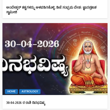
ಅಂಬೇಡ್ಕರ್ ತತ್ವಗಳನ್ನು ಅಳವಡಿಸಿಕೊಳ್ಳಿ, ಡಿಜೆ ಸಂಭ್ರಮ ಬೇಡ: ಜ್ಞಾನಪ್ರಕಾಶ
ಸ್ವಾಮೀಜಿ
HOME
ASTROLOGY
30-04-2026 ರ ರಾಶಿ ದಿನಭವಿಷ್ಯ