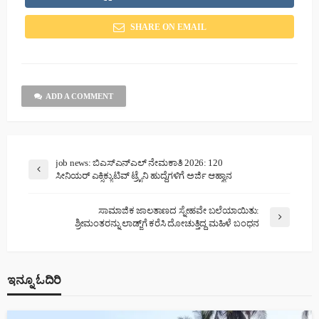
SHARE ON EMAIL
ADD A COMMENT
job news: ಬಿಎಸ್‌ಎನ್‌ಎಲ್ ನೇಮಕಾತಿ 2026: 120
ಸೀನಿಯರ್ ಎಕ್ಸಿಕ್ಯುಟಿವ್ ಟ್ರೈನಿ ಹುದ್ದೆಗಳಿಗೆ ಅರ್ಜಿ ಆಹ್ವಾನ
ಸಾಮಾಜಿಕ ಜಾಲತಾಣದ ಸ್ನೇಹವೇ ಬಲೆಯಾಯಿತು:
ಶ್ರೀಮಂತರನ್ನು ಲಾಡ್ಜ್‌ಗೆ ಕರೆಸಿ ದೋಚುತ್ತಿದ್ದ ಮಹಿಳೆ ಬಂಧನ
ಇನ್ನೂ ಓದಿರಿ