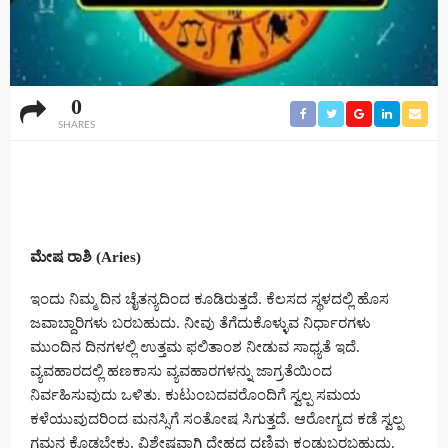
0
SHARES
ಮೇಷ ರಾಶಿ (Aries)
ಇಂದು ನಿಮ್ಮ ದಿನ ಚೈತನ್ಯದಿಂದ ಕೂಡಿರುತ್ತದೆ. ಕೆಲಸದ ಸ್ಥಳದಲ್ಲಿ ಹೊಸ
ಜವಾಬ್ದಾರಿಗಳು ಬರಬಹುದು. ನೀವು ತೆಗೆದುಕೊಳ್ಳುವ ನಿರ್ಧಾರಗಳು
ಮುಂದಿನ ದಿನಗಳಲ್ಲಿ ಉತ್ತಮ ಫಲಿತಾಂಶ ನೀಡುವ ಸಾಧ್ಯತೆ ಇದೆ.
ವ್ಯವಹಾರದಲ್ಲಿ ಹಣಕಾಸು ವ್ಯವಹಾರಗಳನ್ನು ಜಾಗ್ರತೆಯಿಂದ
ನಿರ್ವಹಿಸುವುದು ಒಳಿತು. ಕುಟುಂಬದವರೊಂದಿಗೆ ಸ್ವಲ್ಪ ಸಮಯ
ಕಳೆಯುವುದರಿಂದ ಮನಸ್ಸಿಗೆ ಸಂತೋಷ ಸಿಗುತ್ತದೆ. ಆರೋಗ್ಯದ ಕಡೆ ಸ್ವಲ್ಪ
ಗಮನ ಕೊಡಬೇಕು, ವಿಶೇಷವಾಗಿ ದೇಹದ ದಣಿವು ಕಂಡುಬರಬಹುದು.