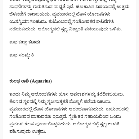
ಸಾಧನೆಗಳನ್ನು ಗುರುತಿಸುವ ಸಾಧ್ಯತೆ ಇದೆ. ಹಣಕಾಸಿನ ವಿಷಯದಲ್ಲಿ ಉತ್ತಮ
ಬೆಳವಣಿಗೆ ಕಾಣಬಹುದು. ವ್ಯವಹಾರದಲ್ಲಿ ಹೊಸ ಯೋಜನೆಗಳು
ಯಶಸ್ವಿಯಾಗಬಹುದು. ಕುಟುಂಬದಲ್ಲಿ ಸಂತೋಷಕರ ಘಟನೆಗಳು
ನಡೆಯಬಹುದು. ಆರೋಗ್ಯದಲ್ಲಿ ಸ್ವಲ್ಪ ವಿಶ್ರಾಂತಿ ಪಡೆಯುವುದು ಒಳಿತು.
ಶುಭ ಬಣ್ಣ:
ಬೂದು
ಶುಭ ಸಂಖ್ಯೆ:
8
ಕುಂಭ ರಾಶಿ (Aquarius)
ಇಂದು ನಿಮ್ಮ ಆಲೋಚನೆಗಳು ಹೊಸ ಅವಕಾಶಗಳನ್ನು ತೆರೆದಿಡಬಹುದು.
ಕೆಲಸದ ಸ್ಥಳದಲ್ಲಿ ನಿಮ್ಮ ಸೃಜನಾತ್ಮಕತೆ ಮೆಚ್ಚುಗೆ ಪಡೆಯಬಹುದು.
ವ್ಯವಹಾರದಲ್ಲಿ ಹೊಸ ಯೋಜನೆಗಳು ಆರಂಭವಾಗಬಹುದು. ಕುಟುಂಬದಲ್ಲಿ
ಸಂತೋಷದ ವಾತಾವರಣ ಇರುತ್ತದೆ. ಸ್ನೇಹಿತರ ಸಹಾಯದಿಂದ ಒಂದು
ಪ್ರಮುಖ ಕೆಲಸ ಪೂರ್ಣಗೊಳ್ಳಬಹುದು. ಆರೋಗ್ಯದ ಬಗ್ಗೆ ಸ್ವಲ್ಪ ಕಾಳಜಿ
ವಹಿಸುವುದು ಉತ್ತಮ.