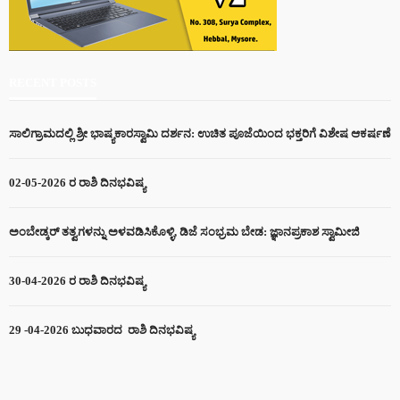
RECENT POSTS
ಸಾಲಿಗ್ರಾಮದಲ್ಲಿ ಶ್ರೀ ಭಾಷ್ಯಕಾರಸ್ವಾಮಿ ದರ್ಶನ: ಉಚಿತ ಪೂಜೆಯಿಂದ ಭಕ್ತರಿಗೆ ವಿಶೇಷ ಆಕರ್ಷಣೆ
02-05-2026 ರ ರಾಶಿ ದಿನಭವಿಷ್ಯ
ಅಂಬೇಡ್ಕರ್ ತತ್ವಗಳನ್ನು ಅಳವಡಿಸಿಕೊಳ್ಳಿ, ಡಿಜೆ ಸಂಭ್ರಮ ಬೇಡ: ಜ್ಞಾನಪ್ರಕಾಶ ಸ್ವಾಮೀಜಿ
30-04-2026 ರ ರಾಶಿ ದಿನಭವಿಷ್ಯ
29 -04-2026 ಬುಧವಾರದ ರಾಶಿ ದಿನಭವಿಷ್ಯ