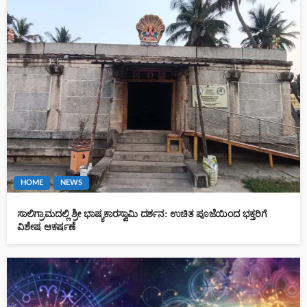
HOME
NEWS
ಸಾಲಿಗ್ರಾಮದಲ್ಲಿ ಶ್ರೀ ಭಾಷ್ಯಕಾರಸ್ವಾಮಿ ದರ್ಶನ: ಉಚಿತ ಪೂಜೆಯಿಂದ ಭಕ್ತರಿಗೆ
ವಿಶೇಷ ಆಕರ್ಷಣೆ