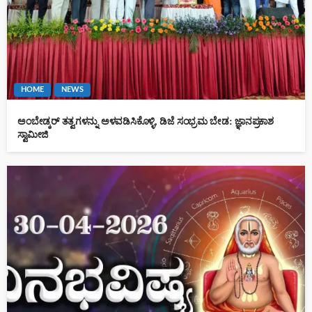
HOME
NEWS
ಅಂಬೇಡ್ಕರ್ ತತ್ವಗಳನ್ನು ಅಳವಡಿಸಿಕೊಳ್ಳಿ, ಡಿಜೆ ಸಂಭ್ರಮ ಬೇಡ: ಜ್ಞಾನಪ್ರಕಾಶ
ಸ್ವಾಮೀಜಿ