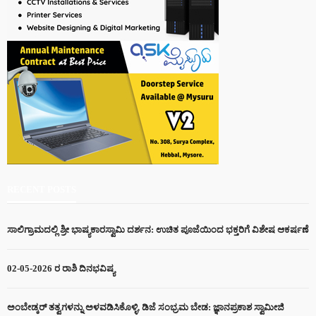
RECENT POSTS
ಸಾಲಿಗ್ರಾಮದಲ್ಲಿ ಶ್ರೀ ಭಾಷ್ಯಕಾರಸ್ವಾಮಿ ದರ್ಶನ: ಉಚಿತ ಪೂಜೆಯಿಂದ ಭಕ್ತರಿಗೆ ವಿಶೇಷ ಆಕರ್ಷಣೆ
02-05-2026 ರ ರಾಶಿ ದಿನಭವಿಷ್ಯ
ಅಂಬೇಡ್ಕರ್ ತತ್ವಗಳನ್ನು ಅಳವಡಿಸಿಕೊಳ್ಳಿ, ಡಿಜೆ ಸಂಭ್ರಮ ಬೇಡ: ಜ್ಞಾನಪ್ರಕಾಶ ಸ್ವಾಮೀಜಿ