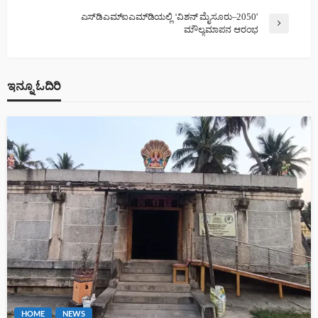
ಎಸ್‌ಡಿಎಮ್‌ಐಎಮ್‌ಡಿಯಲ್ಲಿ ‘ವಿಶನ್ ಮೈಸೂರು–2050’
ಮೌಲ್ಯಮಾಪನ ಆರಂಭ
ಇನ್ನೂ ಓದಿರಿ
HOME
NEWS