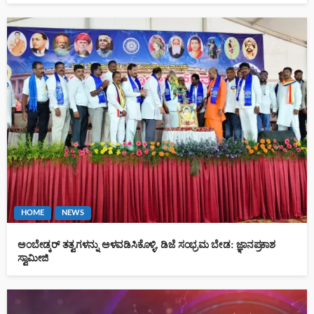
HOME
NEWS
ಅಂಬೇಡ್ಕರ್ ತತ್ವಗಳನ್ನು ಅಳವಡಿಸಿಕೊಳ್ಳಿ, ಡಿಜೆ ಸಂಭ್ರಮ ಬೇಡ: ಜ್ಞಾನಪ್ರಕಾಶ
ಸ್ವಾಮೀಜಿ