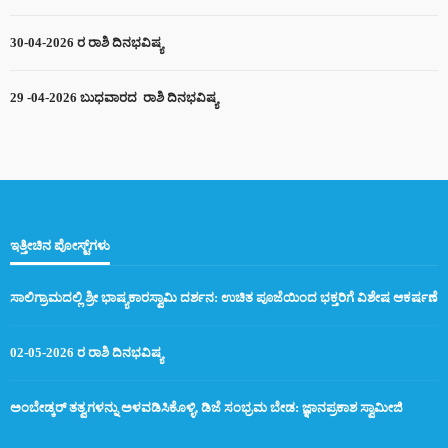
30-04-2026 ರ ರಾಶಿ ದಿನಭವಿಷ್ಯ
29 -04-2026 ಬುಧವಾರದ ರಾಶಿ ದಿನಭವಿಷ್ಯ
ಇತ್ತೀಚಿನ ಪೋಸ್ಟ್‌ಗಳು
ಸಾಲಿಗ್ರಾಮದಲ್ಲಿ ಶ್ರೀ ಭಾಷ್ಯಕಾರಸ್ವಾಮಿ ದರ್ಶನ: ಉಚಿತ ಪೂಜೆಯಿಂದ ಭಕ್ತರಿಗೆ ವಿಶೇಷ ಆಕರ್ಷಣೆ
02-05-2026 ರ ರಾಶಿ ದಿನಭವಿಷ್ಯ
ಅಂಬೇಡ್ಕರ್ ತತ್ವಗಳನ್ನು ಅಳವಡಿಸಿಕೊಳ್ಳಿ, ಡಿಜೆ ಸಂಭ್ರಮ ಬೇಡ: ಜ್ಞಾನಪ್ರಕಾಶ ಸ್ವಾಮೀಜಿ