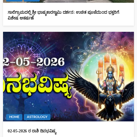
ಸಾಲಿಗ್ರಾಮದಲ್ಲಿ ಶ್ರೀ ಭಾಷ್ಯಕಾರಸ್ವಾಮಿ ದರ್ಶನ: ಉಚಿತ ಪೂಜೆಯಿಂದ ಭಕ್ತರಿಗೆ
ವಿಶೇಷ ಆಕರ್ಷಣೆ
HOME
ASTROLOGY
02-05-2026 ರ ರಾಶಿ ದಿನಭವಿಷ್ಯ