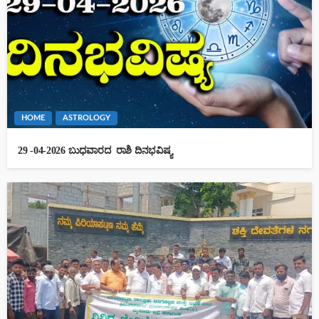
HOME
ASTROLOGY
29 -04-2026 ಬುಧವಾರದ ರಾಶಿ ದಿನಭವಿಷ್ಯ