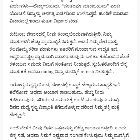
ಖರ್ಚುಗಳು—ಹೆಚ್ಚಾಗಬಹುದು. “ನಂತರವೂ ಮಾಡಬಹುದು” ಎಂಬ
ಯೋಚನೆ ನಿಮ್ಮನ್ನು ಅನಗತ್ಯ ಖರ್ಚಿನಿಂದ ಉಳಿಸುತ್ತದೆ. ಹೂಡಿಕೆ ಮಾಡುವ
ವಿಚಾರದಲ್ಲಿ ಇಂದು ತುರ್ತು ನಿರ್ಧಾರ ಬೇಡ.
ಕುಟುಂಬ ಜೀವನದಲ್ಲಿ ನೀವು ಕೇಂದ್ರಬಿಂದುವಾಗಿರುತ್ತೀರಿ. ನಿಮ್ಮ
ಮಾತುಗಳಿಗೆ ಹೆಚ್ಚು ಪ್ರಾಮುಖ್ಯತೆ ಸಿಗುತ್ತದೆ. ಆದರೆ ನಿಮ್ಮ ನೇರ ಮತ್ತು
ಕೆಲವೊಮ್ಮೆ ಕಠಿಣ ಮಾತುಗಳು ಇತರರಿಗೆ ನೋವಾಗುವ ಸಾಧ್ಯತೆ ಇದೆ.
ಆದ್ದರಿಂದ ಸ್ವಲ್ಪ ಮೃದುವಾಗಿ ಮಾತನಾಡುವುದು ಒಳಿತು. ಕುಟುಂಬದ ಜೊತೆ
ಕಳೆಯುವ ಸಮಯ ನಿಮಗೆ ಸಂತೋಷ ನೀಡುತ್ತದೆ. ಸ್ನೇಹಿತರೊಂದಿಗೆ ಚಿಕ್ಕ
ಮಾತುಕತೆ ಅಥವಾ outing ನಿಮ್ಮ ಮನಸ್ಸಿಗೆ refresh ನೀಡುತ್ತದೆ .
ಆರೋಗ್ಯದ ದೃಷ್ಟಿಯಿಂದ, ದೇಹದಲ್ಲಿ ಉಷ್ಣತೆ ಹೆಚ್ಚಾಗುವ ಸಾಧ್ಯತೆ ಇದೆ.
ತಲೆನೋವು ಅಥವಾ ಆಯಾಸ ಕಾಣಬಹುದು. ಹೆಚ್ಚು ನೀರು
ಕುಡಿಯುವುದು, ಸರಿಯಾದ ಸಮಯಕ್ಕೆ ಊಟ ಮಾಡುವುದು ಮುಖ್ಯ.
ದಿನದ ಮಧ್ಯೆ ಸ್ವಲ್ಪ ವಿಶ್ರಾಂತಿ ತೆಗೆದುಕೊಳ್ಳುವುದರಿಂದ ನಿಮ್ಮ ಶಕ್ತಿ ಮತ್ತೆ
ಹೆಚ್ಚುತ್ತದೆ.
ಸಂಜೆ ವೇಳೆಗೆ ನೀವು ದಿನದ ಒತ್ತಡವನ್ನು ಬಿಟ್ಟು ಶಾಂತವಾಗುತ್ತೀರಿ. ಒಂದು
ಚಿಕ್ಕ ನಡೆ, ಅಥವಾ ನಿಮಗೆ ಇಷ್ಟವಾದ ಸಂಗೀತ ಕೇಳುವುದು ನಿಮ್ಮ ಮನಸ್ಸಿಗೆ