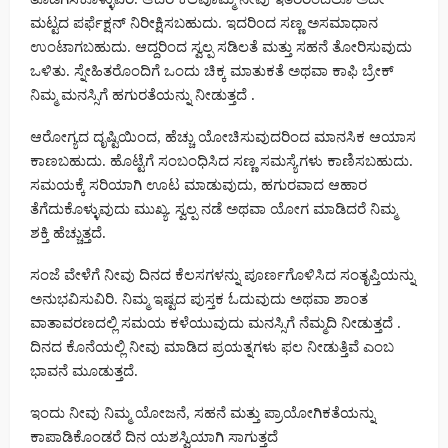
ಮಟ್ಟದ ಪರ್ಫೆಕ್ಷನ್ ನಿರೀಕ್ಷಿಸಬಹುದು. ಇದರಿಂದ ಸಣ್ಣ ಅಸಮಾಧಾನ
ಉಂಟಾಗಬಹುದು. ಆದ್ದರಿಂದ ಸ್ವಲ್ಪ ಸಡಿಲತೆ ಮತ್ತು ಸಹನೆ ತೋರಿಸುವುದು
ಒಳಿತು. ಸ್ನೇಹಿತರೊಂದಿಗೆ ಒಂದು ಚಿಕ್ಕ ಮಾತುಕತೆ ಅಥವಾ ಕಾಫಿ ಬ್ರೇಕ್
ನಿಮ್ಮ ಮನಸ್ಸಿಗೆ ಹಗುರತೆಯನ್ನು ನೀಡುತ್ತದೆ .
ಆರೋಗ್ಯದ ದೃಷ್ಟಿಯಿಂದ, ಹೆಚ್ಚು ಯೋಚಿಸುವುದರಿಂದ ಮಾನಸಿಕ ಆಯಾಸ
ಕಾಣಬಹುದು. ಹೊಟ್ಟೆಗೆ ಸಂಬಂಧಿಸಿದ ಸಣ್ಣ ಸಮಸ್ಯೆಗಳು ಕಾಣಿಸಬಹುದು.
ಸಮಯಕ್ಕೆ ಸರಿಯಾಗಿ ಊಟ ಮಾಡುವುದು, ಹಗುರವಾದ ಆಹಾರ
ತೆಗೆದುಕೊಳ್ಳುವುದು ಮುಖ್ಯ. ಸ್ವಲ್ಪ ನಡೆ ಅಥವಾ ಯೋಗ ಮಾಡಿದರೆ ನಿಮ್ಮ
ಶಕ್ತಿ ಹೆಚ್ಚುತ್ತದೆ.
ಸಂಜೆ ವೇಳೆಗೆ ನೀವು ದಿನದ ಕೆಲಸಗಳನ್ನು ಪೂರ್ಣಗೊಳಿಸಿದ ಸಂತೃಪ್ತಿಯನ್ನು
ಅನುಭವಿಸುವಿರಿ. ನಿಮ್ಮ ಇಷ್ಟದ ಪುಸ್ತಕ ಓದುವುದು ಅಥವಾ ಶಾಂತ
ವಾತಾವರಣದಲ್ಲಿ ಸಮಯ ಕಳೆಯುವುದು ಮನಸ್ಸಿಗೆ ನೆಮ್ಮದಿ ನೀಡುತ್ತದೆ .
ದಿನದ ಕೊನೆಯಲ್ಲಿ ನೀವು ಮಾಡಿದ ಪ್ರಯತ್ನಗಳು ಫಲ ನೀಡುತ್ತಿವೆ ಎಂಬ
ಭಾವನೆ ಮೂಡುತ್ತದೆ.
ಇಂದು ನೀವು ನಿಮ್ಮ ಯೋಜನೆ, ಸಹನೆ ಮತ್ತು ಪ್ರಾಯೋಗಿಕತೆಯನ್ನು
ಕಾಪಾಡಿಕೊಂಡರೆ ದಿನ ಯಶಸ್ವಿಯಾಗಿ ಸಾಗುತ್ತದೆ