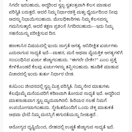
ಸಿಗದೇ ಇರಬಹುದು, ಆದ್ದರಿಂದ ಸ್ವಲ್ಪ ಸ್ವತಂತ್ರವಾಗಿ ಕೆಲಸ ಮಾಡುವ
ಪರಿಸ್ಥಿತಿ ಬರುತ್ತದೆ. ಆದರೆ ನಿಮ್ಮ ನಿರ್ಧಾರಶಕ್ತಿ ಮತ್ತು ಧೈರ್ಯದಿಂದ ನೀವು
ಅದನ್ನು ನಿಭಾಯಿಸಬಹುದು. ಮೇಲಧಿಕಾರಿಗಳು ನಿಮ್ಮ ಕೆಲಸವನ್ನು
ಗಮನಿಸುತ್ತಾರೆ, ಆದರೆ ತಕ್ಷಣ ಪ್ರಶಂಸೆ ಸಿಗದಿರಬಹುದು—ಇದು ನಿಮ್ಮ
ಸಹನೆಯನ್ನು ಪರೀಕ್ಷಿಸುವ ದಿನ.
ಹಣಕಾಸಿನ ವಿಷಯದಲ್ಲಿ ಇಂದು ಜಾಗ್ರತೆ ಅಗತ್ಯ. ಅನಿರೀಕ್ಷಿತ ಖರ್ಚುಗಳು
ಎದುರಾಗುವ ಸಾಧ್ಯತೆ ಇದೆ—ವಾಹನ, ಮನೆ ಅಥವಾ ವೈಯಕ್ತಿಕ ಅಗತ್ಯಗಳಿಗೆ
ಸಂಬಂಧಿಸಿದ ಖರ್ಚು ಹೆಚ್ಚಾಗಬಹುದು. “ಈಗಲೇ ಬೇಕೇ?” ಎಂಬ ಪ್ರಶ್ನೆ
ಕೇಳಿಕೊಂಡರೆ ಕೆಲವು ಖರ್ಚುಗಳನ್ನು ತಪ್ಪಿಸಬಹುದು. ಹೂಡಿಕೆ ಮಾಡುವ
ವಿಚಾರದಲ್ಲಿ ಇಂದು ತುರ್ತು ನಿರ್ಧಾರ ಬೇಡ.
ಕುಟುಂಬ ಜೀವನದಲ್ಲಿ ಸ್ವಲ್ಪ ಮಿಶ್ರ ಪರಿಸ್ಥಿತಿ. ನಿಮ್ಮ ನೇರ ಮಾತುಗಳು
ಕೆಲವೊಮ್ಮೆ ಮನೆಯವರಿಗೆ ಕಠಿಣವಾಗಿ ತೋರುವ ಸಾಧ್ಯತೆ ಇದೆ. ಆದ್ದರಿಂದ
ಮಾತನಾಡುವಾಗ ಸ್ವಲ್ಪ ಮೃದುವಾಗಿರಲಿ. ಹಿರಿಯರ ಸಲಹೆ ನಿಮಗೆ
ಉಪಯೋಗವಾಗಬಹುದು. ಸ್ನೇಹಿತರೊಂದಿಗೆ ಒಂದು ಚಿಕ್ಕ ಮಾತುಕತೆ
ಅಥವಾ ಭೇಟಿ ನಿಮ್ಮ ಮನಸ್ಸಿಗೆ ಹಗುರತೆಯನ್ನು ನೀಡುತ್ತದೆ .
ಆರೋಗ್ಯದ ದೃಷ್ಟಿಯಿಂದ, ದೇಹದಲ್ಲಿ ಉಷ್ಣತೆ ಹೆಚ್ಚಾಗುವ ಸಾಧ್ಯತೆ ಇದೆ.