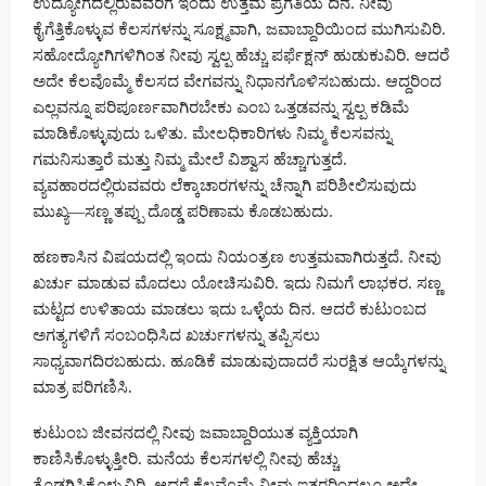
ಉದ್ಯೋಗದಲ್ಲಿರುವವರಿಗೆ ಇಂದು ಉತ್ತಮ ಪ್ರಗತಿಯ ದಿನ. ನೀವು
ಕೈಗೆತ್ತಿಕೊಳ್ಳುವ ಕೆಲಸಗಳನ್ನು ಸೂಕ್ಷ್ಮವಾಗಿ, ಜವಾಬ್ದಾರಿಯಿಂದ ಮುಗಿಸುವಿರಿ.
ಸಹೋದ್ಯೋಗಿಗಳಿಗಿಂತ ನೀವು ಸ್ವಲ್ಪ ಹೆಚ್ಚು ಪರ್ಫೆಕ್ಷನ್ ಹುಡುಕುವಿರಿ. ಆದರೆ
ಅದೇ ಕೆಲವೊಮ್ಮೆ ಕೆಲಸದ ವೇಗವನ್ನು ನಿಧಾನಗೊಳಿಸಬಹುದು. ಆದ್ದರಿಂದ
ಎಲ್ಲವನ್ನೂ ಪರಿಪೂರ್ಣವಾಗಿರಬೇಕು ಎಂಬ ಒತ್ತಡವನ್ನು ಸ್ವಲ್ಪ ಕಡಿಮೆ
ಮಾಡಿಕೊಳ್ಳುವುದು ಒಳಿತು. ಮೇಲಧಿಕಾರಿಗಳು ನಿಮ್ಮ ಕೆಲಸವನ್ನು
ಗಮನಿಸುತ್ತಾರೆ ಮತ್ತು ನಿಮ್ಮ ಮೇಲೆ ವಿಶ್ವಾಸ ಹೆಚ್ಚಾಗುತ್ತದೆ.
ವ್ಯವಹಾರದಲ್ಲಿರುವವರು ಲೆಕ್ಕಾಚಾರಗಳನ್ನು ಚೆನ್ನಾಗಿ ಪರಿಶೀಲಿಸುವುದು
ಮುಖ್ಯ—ಸಣ್ಣ ತಪ್ಪು ದೊಡ್ಡ ಪರಿಣಾಮ ಕೊಡಬಹುದು.
ಹಣಕಾಸಿನ ವಿಷಯದಲ್ಲಿ ಇಂದು ನಿಯಂತ್ರಣ ಉತ್ತಮವಾಗಿರುತ್ತದೆ. ನೀವು
ಖರ್ಚು ಮಾಡುವ ಮೊದಲು ಯೋಚಿಸುವಿರಿ. ಇದು ನಿಮಗೆ ಲಾಭಕರ. ಸಣ್ಣ
ಮಟ್ಟದ ಉಳಿತಾಯ ಮಾಡಲು ಇದು ಒಳ್ಳೆಯ ದಿನ. ಆದರೆ ಕುಟುಂಬದ
ಅಗತ್ಯಗಳಿಗೆ ಸಂಬಂಧಿಸಿದ ಖರ್ಚುಗಳನ್ನು ತಪ್ಪಿಸಲು
ಸಾಧ್ಯವಾಗದಿರಬಹುದು. ಹೂಡಿಕೆ ಮಾಡುವುದಾದರೆ ಸುರಕ್ಷಿತ ಆಯ್ಕೆಗಳನ್ನು
ಮಾತ್ರ ಪರಿಗಣಿಸಿ.
ಕುಟುಂಬ ಜೀವನದಲ್ಲಿ ನೀವು ಜವಾಬ್ದಾರಿಯುತ ವ್ಯಕ್ತಿಯಾಗಿ
ಕಾಣಿಸಿಕೊಳ್ಳುತ್ತೀರಿ. ಮನೆಯ ಕೆಲಸಗಳಲ್ಲಿ ನೀವು ಹೆಚ್ಚು
ತೊಡಗಿಸಿಕೊಳ್ಳುವಿರಿ. ಆದರೆ ಕೆಲವೊಮ್ಮೆ ನೀವು ಇತರರಿಂದಲೂ ಅದೇ