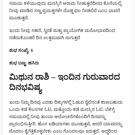
ಸಮಯ ಕಳೆಯುವುದು ಮನಸ್ಸಿಗೆ ಆರಾಮ ನೀಡುತ್ತದೆದಿನದ ಕೊನೆಯಲ್ಲಿ,
ನೀವು ಮಾಡಿದ ಸಣ್ಣ ಪ್ರಯತ್ನಗಳೇ ದೊಡ್ಡ ಫಲ ನೀಡಲಿವೆ ಎಂಬ ಭಾವನೆ
ಮೂಡುತ್ತದೆ.
ಇಂದು ನೀವು ಸಹನೆ, ಸ್ಥಿರತೆ ಮತ್ತು ಪ್ರಾಯೋಗಿಕ ಮನೋಭಾವದಿಂದ
ನಡೆದುಕೊಂಡರೆ ದಿನ ಉತ್ತಮವಾಗಿ ಸಾಗುತ್ತದೆ
ಶುಭ ಸಂಖ್ಯೆ: 6
ಶುಭ ಬಣ್ಣ: ಹಸಿರು
ಮಿಥುನ ರಾಶಿ – ಇಂದಿನ ಗುರುವಾರದ
ದಿನಭವಿಷ್ಯ
ಇಂದು ನಿಮ್ಮ ದಿನವು ಎರಡು ದಿಕ್ಕುಗಳಲ್ಲಿ ಓಡುವ ರೈಲಿನಂತೆ ಕಾಣಬಹುದು
ಒಂದು ಕಡೆ ಕೆಲಸಗಳ ಓಟ, ಮತ್ತೊಂದು ಕಡೆ ಮನಸ್ಸಿನ ಓಟ. ಬೆಳಿಗ್ಗೆ
ಸಮಯದಲ್ಲಿ ನೀವು ತುಂಬಾ ಆಲೋಚನೆಗಳೊಂದಿಗೆ ದಿನವನ್ನು
ಪ್ರಾರಂಭಿಸುತ್ತೀರಿ. ಹೊಸ ಐಡಿಯಾಗಳು ಮೂಡುತ್ತವೆ, ಆದರೆ ಯಾವದನ್ನು
ಮೊದಲು ಕೈಗೆತ್ತಿಕೊಳ್ಳಬೇಕು ಎಂಬ ಗೊಂದಲವೂ ಇರುತ್ತದೆ. ಆದ್ದರಿಂದ