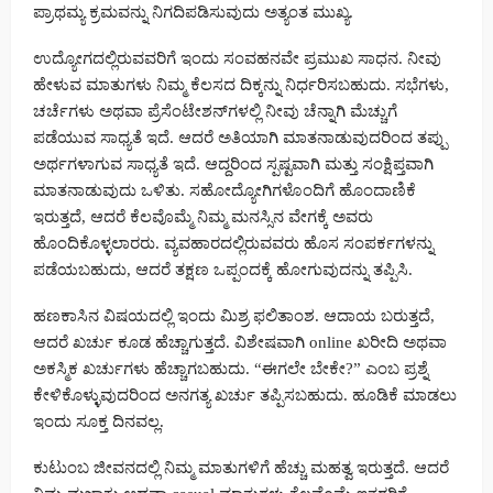
ಪ್ರಾಥಮ್ಯ ಕ್ರಮವನ್ನು ನಿಗದಿಪಡಿಸುವುದು ಅತ್ಯಂತ ಮುಖ್ಯ.
ಉದ್ಯೋಗದಲ್ಲಿರುವವರಿಗೆ ಇಂದು ಸಂವಹನವೇ ಪ್ರಮುಖ ಸಾಧನ. ನೀವು
ಹೇಳುವ ಮಾತುಗಳು ನಿಮ್ಮ ಕೆಲಸದ ದಿಕ್ಕನ್ನು ನಿರ್ಧರಿಸಬಹುದು. ಸಭೆಗಳು,
ಚರ್ಚೆಗಳು ಅಥವಾ ಪ್ರೆಸೆಂಟೇಶನ್‌ಗಳಲ್ಲಿ ನೀವು ಚೆನ್ನಾಗಿ ಮೆಚ್ಚುಗೆ
ಪಡೆಯುವ ಸಾಧ್ಯತೆ ಇದೆ. ಆದರೆ ಅತಿಯಾಗಿ ಮಾತನಾಡುವುದರಿಂದ ತಪ್ಪು
ಅರ್ಥಗಳಾಗುವ ಸಾಧ್ಯತೆ ಇದೆ. ಆದ್ದರಿಂದ ಸ್ಪಷ್ಟವಾಗಿ ಮತ್ತು ಸಂಕ್ಷಿಪ್ತವಾಗಿ
ಮಾತನಾಡುವುದು ಒಳಿತು. ಸಹೋದ್ಯೋಗಿಗಳೊಂದಿಗೆ ಹೊಂದಾಣಿಕೆ
ಇರುತ್ತದೆ, ಆದರೆ ಕೆಲವೊಮ್ಮೆ ನಿಮ್ಮ ಮನಸ್ಸಿನ ವೇಗಕ್ಕೆ ಅವರು
ಹೊಂದಿಕೊಳ್ಳಲಾರರು. ವ್ಯವಹಾರದಲ್ಲಿರುವವರು ಹೊಸ ಸಂಪರ್ಕಗಳನ್ನು
ಪಡೆಯಬಹುದು, ಆದರೆ ತಕ್ಷಣ ಒಪ್ಪಂದಕ್ಕೆ ಹೋಗುವುದನ್ನು ತಪ್ಪಿಸಿ.
ಹಣಕಾಸಿನ ವಿಷಯದಲ್ಲಿ ಇಂದು ಮಿಶ್ರ ಫಲಿತಾಂಶ. ಆದಾಯ ಬರುತ್ತದೆ,
ಆದರೆ ಖರ್ಚು ಕೂಡ ಹೆಚ್ಚಾಗುತ್ತದೆ. ವಿಶೇಷವಾಗಿ online ಖರೀದಿ ಅಥವಾ
ಅಕಸ್ಮಿಕ ಖರ್ಚುಗಳು ಹೆಚ್ಚಾಗಬಹುದು. “ಈಗಲೇ ಬೇಕೇ?” ಎಂಬ ಪ್ರಶ್ನೆ
ಕೇಳಿಕೊಳ್ಳುವುದರಿಂದ ಅನಗತ್ಯ ಖರ್ಚು ತಪ್ಪಿಸಬಹುದು. ಹೂಡಿಕೆ ಮಾಡಲು
ಇಂದು ಸೂಕ್ತ ದಿನವಲ್ಲ.
ಕುಟುಂಬ ಜೀವನದಲ್ಲಿ ನಿಮ್ಮ ಮಾತುಗಳಿಗೆ ಹೆಚ್ಚು ಮಹತ್ವ ಇರುತ್ತದೆ. ಆದರೆ