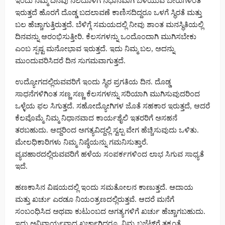
ಇಂದು ನಿಮ್ಮ ದಿನವು ನೆಲದೊಳಗೆ ನಿಧಾನವಾಗಿ ಬೆಳೆಯುವ ಬೇರುಗಳಂತೆ
ಇರುತ್ತದೆ ಹೊರಗೆ ದೊಡ್ಡ ಬದಲಾವಣೆ ಕಾಣಿಸದಿದ್ದರೂ ಒಳಗೆ ಸ್ಥಿರತೆ ಮತ್ತು
ಬಲ ಹೆಚ್ಚಾಗುತ್ತಿರುತ್ತದೆ. ಬೆಳಿಗ್ಗೆ ಸಮಯದಲ್ಲಿ ನೀವು ಶಾಂತ ಮನಸ್ಥಿತಿಯಲ್ಲಿ
ದಿನವನ್ನು ಆರಂಭಿಸುತ್ತೀರಿ. ಕೆಲಸಗಳನ್ನು ಒಂದೊಂದಾಗಿ ಮುಗಿಸಬೇಕು
ಎಂಬ ಸ್ಪಷ್ಟ ಮನೋಭಾವ ಇರುತ್ತದೆ. ಇದು ನಿಮ್ಮ ಬಲ, ಅದನ್ನು
ಮುಂದುವರಿಸಿದರೆ ದಿನ ಸುಗಮವಾಗುತ್ತದೆ.
ಉದ್ಯೋಗದಲ್ಲಿರುವವರಿಗೆ ಇಂದು ಸ್ಥಿರ ಪ್ರಗತಿಯ ದಿನ. ದೊಡ್ಡ
ಸಾಧನೆಗಳಿಗಿಂತ ಸಣ್ಣ ಸಣ್ಣ ಕೆಲಸಗಳನ್ನು ಸರಿಯಾಗಿ ಮುಗಿಸುವುದರಿಂದ
ಒಳ್ಳೆಯ ಫಲ ಸಿಗುತ್ತದೆ. ಸಹೋದ್ಯೋಗಿಗಳ ಜೊತೆ ಸಹಕಾರ ಇರುತ್ತದೆ, ಆದರೆ
ಕೆಲವೊಮ್ಮೆ ನಿಮ್ಮ ನಿಧಾನವಾದ ಕಾರ್ಯಶೈಲಿ ಇತರರಿಗೆ ಅಸಹನೆ
ತರಬಹುದು. ಆದ್ದರಿಂದ ಅಗತ್ಯವಿದ್ದಲ್ಲಿ ಸ್ವಲ್ಪ ವೇಗ ಹೆಚ್ಚಿಸುವುದು ಒಳಿತು.
ಮೇಲಧಿಕಾರಿಗಳು ನಿಮ್ಮ ನಿಷ್ಠೆಯನ್ನು ಗಮನಿಸುತ್ತಾರೆ.
ವ್ಯವಹಾರದಲ್ಲಿರುವವರಿಗೆ ಹಳೆಯ ಸಂಪರ್ಕಗಳಿಂದ ಲಾಭ ಸಿಗುವ ಸಾಧ್ಯತೆ
ಇದೆ.
ಹಣಕಾಸಿನ ವಿಷಯದಲ್ಲಿ ಇಂದು ಸಮತೋಲನ ಕಾಣುತ್ತದೆ. ಆದಾಯ
ಮತ್ತು ಖರ್ಚು ಎರಡೂ ನಿಯಂತ್ರಣದಲ್ಲಿರುತ್ತವೆ. ಆದರೆ ಮನೆಗೆ
ಸಂಬಂಧಿಸಿದ ಅಥವಾ ಕುಟುಂಬದ ಅಗತ್ಯಗಳಿಗೆ ಖರ್ಚು ಹೆಚ್ಚಾಗಬಹುದು.
ಇದು ಅನಿವಾರ್ಯವಾದ ಖರ್ಚಾಗಿದ್ದರೂ, ನಿಮ್ಮ ಬಜೆಟ್‌ಗೆ ತಕ್ಕಂತೆ