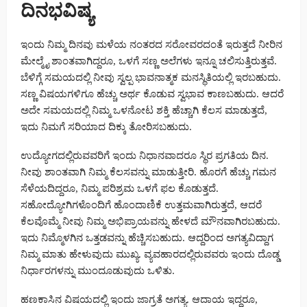
ದಿನಭವಿಷ್ಯ
ಇಂದು ನಿಮ್ಮ ದಿನವು ಮಳೆಯ ನಂತರದ ಸರೋವರದಂತೆ ಇರುತ್ತದೆ ನೀರಿನ
ಮೇಲ್ಮೈ ಶಾಂತವಾಗಿದ್ದರೂ, ಒಳಗೆ ಸಣ್ಣ ಅಲೆಗಳು ಇನ್ನೂ ಚಲಿಸುತ್ತಿರುತ್ತವೆ.
ಬೆಳಿಗ್ಗೆ ಸಮಯದಲ್ಲಿ ನೀವು ಸ್ವಲ್ಪ ಭಾವನಾತ್ಮಕ ಮನಸ್ಥಿತಿಯಲ್ಲಿ ಇರಬಹುದು.
ಸಣ್ಣ ವಿಷಯಗಳಿಗೂ ಹೆಚ್ಚು ಅರ್ಥ ಕೊಡುವ ಸ್ವಭಾವ ಕಾಣಬಹುದು. ಆದರೆ
ಅದೇ ಸಮಯದಲ್ಲಿ ನಿಮ್ಮ ಒಳನೋಟ ಶಕ್ತಿ ಹೆಚ್ಚಾಗಿ ಕೆಲಸ ಮಾಡುತ್ತದೆ,
ಇದು ನಿಮಗೆ ಸರಿಯಾದ ದಿಕ್ಕು ತೋರಿಸಬಹುದು.
ಉದ್ಯೋಗದಲ್ಲಿರುವವರಿಗೆ ಇಂದು ನಿಧಾನವಾದರೂ ಸ್ಥಿರ ಪ್ರಗತಿಯ ದಿನ.
ನೀವು ಶಾಂತವಾಗಿ ನಿಮ್ಮ ಕೆಲಸವನ್ನು ಮಾಡುತ್ತೀರಿ. ಹೊರಗೆ ಹೆಚ್ಚು ಗಮನ
ಸೆಳೆಯದಿದ್ದರೂ, ನಿಮ್ಮ ಪರಿಶ್ರಮ ಒಳಗೆ ಫಲ ಕೊಡುತ್ತದೆ.
ಸಹೋದ್ಯೋಗಿಗಳೊಂದಿಗೆ ಹೊಂದಾಣಿಕೆ ಉತ್ತಮವಾಗಿರುತ್ತದೆ, ಆದರೆ
ಕೆಲವೊಮ್ಮೆ ನೀವು ನಿಮ್ಮ ಅಭಿಪ್ರಾಯವನ್ನು ಹೇಳದೆ ಮೌನವಾಗಿರಬಹುದು.
ಇದು ನಿಮ್ಮೊಳಗಿನ ಒತ್ತಡವನ್ನು ಹೆಚ್ಚಿಸಬಹುದು. ಆದ್ದರಿಂದ ಅಗತ್ಯವಿದ್ದಾಗ
ನಿಮ್ಮ ಮಾತು ಹೇಳುವುದು ಮುಖ್ಯ. ವ್ಯವಹಾರದಲ್ಲಿರುವವರು ಇಂದು ದೊಡ್ಡ
ನಿರ್ಧಾರಗಳನ್ನು ಮುಂದೂಡುವುದು ಒಳಿತು.
ಹಣಕಾಸಿನ ವಿಷಯದಲ್ಲಿ ಇಂದು ಜಾಗ್ರತೆ ಅಗತ್ಯ. ಆದಾಯ ಇದ್ದರೂ,