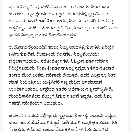
ಇಂದು ನಿಮ್ಮ ದಿನವು ಬೆಳಗಿನ ಸೂರ್ಯನು ಮೋಡಗಳ ಹಿಂದೆಂದೂ
ಹೊರಹೊಮ್ಮುವ ಕ್ಷಣದಂತೆ ಇರುತ್ತದೆ . ಆರಂಭದಲ್ಲಿ ಸ್ವಲ್ಪ ಗೊಂದಲ
ಅಥವಾ ಮಂದಗತಿ ಕಾಣಿಸಿಕೊಂಡರೂ, ದಿನ ಮುಂದುವರಿದಂತೆ ನಿಮ್ಮ
ಆತ್ಮವಿಶ್ವಾಸ ಬೆಳಕಿನಂತೆ ಹರಡುತ್ತದೆ. “ನಾನು ಇದನ್ನು ಮಾಡಬಲ್ಲೆ” ಎಂಬ
ಭಾವನೆ ನಿಮ್ಮನ್ನು ಮುಂದೆ ಕೊಂಡೊಯ್ಯುತ್ತದೆ.
ಉದ್ಯೋಗದಲ್ಲಿರುವವರಿಗೆ ಇಂದು ನಿಮ್ಮ ನಾಯಕತ್ವ ಗುಣಗಳು ಪರೀಕ್ಷೆಗೆ
ಒಳಗಾಗುವ ದಿನ. ಕೆಲವೊಂದು ಕೆಲಸಗಳು ನಿಮ್ಮ ಮೇಲೆಯೇ
ಬಿದ್ದಂತಾಗಬಹುದು. ಸಹೋದ್ಯೋಗಿಗಳು ನಿಮ್ಮಿಂದ ಮಾರ್ಗದರ್ಶನ
ನಿರೀಕ್ಷಿಸಬಹುದು. ನೀವು ತೀರ್ಮಾನಗಳನ್ನು ಸ್ಪಷ್ಟವಾಗಿ ತೆಗೆದುಕೊಂಡರೆ
ತಂಡದ ಮೇಲೆ ಉತ್ತಮ ಪರಿಣಾಮ ಬೀರುತ್ತದೆ. ಆದರೆ ಎಲ್ಲವನ್ನೂ ನೀವು
ಮಾತ್ರ ನಿಯಂತ್ರಿಸಲು ಯತ್ನಿಸಿದರೆ ಸಣ್ಣ ಮಟ್ಟದ ಅಸಮಾಧಾನ
ಉಂಟಾಗಬಹುದು. ಆದ್ದರಿಂದ ಇತರರ ಅಭಿಪ್ರಾಯಕ್ಕೂ ಮೌಲ್ಯ ನೀಡಿ.
ಮೇಲಧಿಕಾರಿಗಳಿಂದ ಮೆಚ್ಚುಗೆ ಸಿಗುವ ಸೂಚನೆ ಇದ್ದರೂ, ಅದು ನಿಮ್ಮ
ಸಹನೆಗೆ ಪರೀಕ್ಷೆಯಾಗಿ ಬರಬಹುದು.
ಹಣಕಾಸಿನ ವಿಷಯದಲ್ಲಿ ಇಂದು ಸ್ವಲ್ಪ ಜಾಗ್ರತೆ ಅಗತ್ಯ. ಆದಾಯ ಇದ್ದರೂ,
ಖರ್ಚು ಕೂಡ ಜೊತೆಯಾಗಿರುತ್ತದೆ. ವಿಶೇಷವಾಗಿ ಅಪ್ರತೀಕ್ಷಿತ ಖರ್ಚುಗಳು—
ಸ್ನೇಹಿತರು, ಕುಟುಂಬ ಅಥವಾ ವೈಯಕ್ತಿಕ ಆಸೆಗಳಿಗೆ ಸಂಬಂಧಿಸಿದ