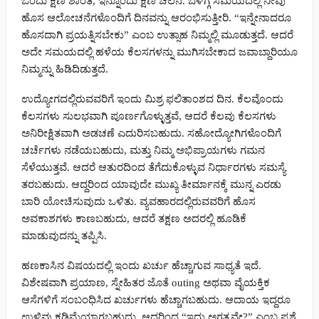
ಒಂದು ಕ್ಷಣ ಶಾಂತ, ಇನ್ನೊಂದು ಕ್ಷಣ ಚಲನೆ. ಬೆಳಿಗ್ಗೆ ಸಮಯದಲ್ಲಿ ನೀವು
ಹೊಸ ಆಲೋಚನೆಗಳೊಂದಿಗೆ ದಿನವನ್ನು ಆರಂಭಿಸುತ್ತೀರಿ. “ಇನ್ನೇನಾದರೂ
ಹೊಸದಾಗಿ ಪ್ರಯತ್ನಿಸಬೇಕು” ಎಂಬ ಉತ್ಸಾಹ ನಿಮ್ಮಲ್ಲಿ ಮೂಡುತ್ತದೆ. ಆದರೆ
ಅದೇ ಸಮಯದಲ್ಲಿ ಹಳೆಯ ಕೆಲಸಗಳನ್ನು ಮುಗಿಸಬೇಕಾದ ಜವಾಬ್ದಾರಿಯೂ
ನಿಮ್ಮನ್ನು ಹಿಡಿದಿಡುತ್ತದೆ.
ಉದ್ಯೋಗದಲ್ಲಿರುವವರಿಗೆ ಇಂದು ಮಿಶ್ರ ಫಲಿತಾಂಶದ ದಿನ. ಕೆಲವೊಂದು
ಕೆಲಸಗಳು ಸುಲಭವಾಗಿ ಪೂರ್ಣಗೊಳ್ಳುತ್ತವೆ, ಆದರೆ ಕೆಲವು ಕೆಲಸಗಳು
ಅನಿರೀಕ್ಷಿತವಾಗಿ ಅಡಚಣೆ ಎದುರಿಸಬಹುದು. ಸಹೋದ್ಯೋಗಿಗಳೊಂದಿಗೆ
ಚರ್ಚೆಗಳು ನಡೆಯಬಹುದು, ಮತ್ತು ನಿಮ್ಮ ಅಭಿಪ್ರಾಯಗಳು ಗಮನ
ಸೆಳೆಯುತ್ತವೆ. ಆದರೆ ಆತುರದಿಂದ ತೆಗೆದುಕೊಳ್ಳುವ ನಿರ್ಧಾರಗಳು ಸಮಸ್ಯೆ
ತರಬಹುದು. ಆದ್ದರಿಂದ ಯಾವುದೇ ಮುಖ್ಯ ತೀರ್ಮಾನಕ್ಕೆ ಮುನ್ನ ಎರಡು
ಬಾರಿ ಯೋಚಿಸುವುದು ಒಳಿತು. ವ್ಯವಹಾರದಲ್ಲಿರುವವರಿಗೆ ಹೊಸ
ಅವಕಾಶಗಳು ಕಾಣಬಹುದು, ಆದರೆ ತಕ್ಷಣ ಅದರಲ್ಲಿ ಹೂಡಿಕೆ
ಮಾಡುವುದನ್ನು ತಪ್ಪಿಸಿ.
ಹಣಕಾಸಿನ ವಿಷಯದಲ್ಲಿ ಇಂದು ಖರ್ಚು ಹೆಚ್ಚಾಗುವ ಸಾಧ್ಯತೆ ಇದೆ.
ವಿಶೇಷವಾಗಿ ಪ್ರಯಾಣ, ಸ್ನೇಹಿತರ ಜೊತೆ outing ಅಥವಾ ವೈಯಕ್ತಿಕ
ಆಸೆಗಳಿಗೆ ಸಂಬಂಧಿಸಿದ ಖರ್ಚುಗಳು ಹೆಚ್ಚಾಗಬಹುದು. ಆದಾಯ ಇದ್ದರೂ
ಉಳಿವು ಕಡಿಮೆಯಾಗಬಹುದು. ಆದ್ದರಿಂದ “ಇದು ಅಗತ್ಯವೇ?” ಎಂಬ ಪ್ರಶ್ನೆ