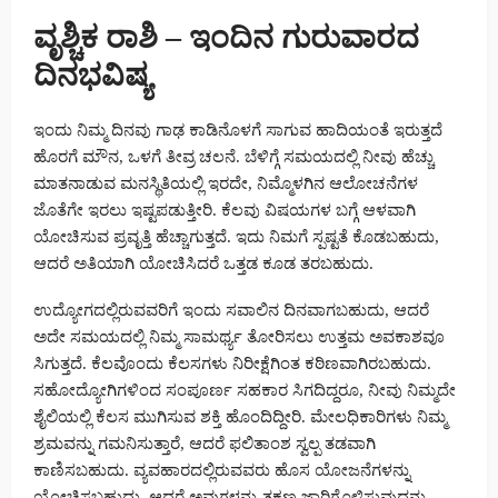
ವೃಶ್ಚಿಕ ರಾಶಿ – ಇಂದಿನ ಗುರುವಾರದ
ದಿನಭವಿಷ್ಯ
ಇಂದು ನಿಮ್ಮ ದಿನವು ಗಾಢ ಕಾಡಿನೊಳಗೆ ಸಾಗುವ ಹಾದಿಯಂತೆ ಇರುತ್ತದೆ
ಹೊರಗೆ ಮೌನ, ಒಳಗೆ ತೀವ್ರ ಚಲನೆ. ಬೆಳಿಗ್ಗೆ ಸಮಯದಲ್ಲಿ ನೀವು ಹೆಚ್ಚು
ಮಾತನಾಡುವ ಮನಸ್ಥಿತಿಯಲ್ಲಿ ಇರದೇ, ನಿಮ್ಮೊಳಗಿನ ಆಲೋಚನೆಗಳ
ಜೊತೆಗೇ ಇರಲು ಇಷ್ಟಪಡುತ್ತೀರಿ. ಕೆಲವು ವಿಷಯಗಳ ಬಗ್ಗೆ ಆಳವಾಗಿ
ಯೋಚಿಸುವ ಪ್ರವೃತ್ತಿ ಹೆಚ್ಚಾಗುತ್ತದೆ. ಇದು ನಿಮಗೆ ಸ್ಪಷ್ಟತೆ ಕೊಡಬಹುದು,
ಆದರೆ ಅತಿಯಾಗಿ ಯೋಚಿಸಿದರೆ ಒತ್ತಡ ಕೂಡ ತರಬಹುದು.
ಉದ್ಯೋಗದಲ್ಲಿರುವವರಿಗೆ ಇಂದು ಸವಾಲಿನ ದಿನವಾಗಬಹುದು, ಆದರೆ
ಅದೇ ಸಮಯದಲ್ಲಿ ನಿಮ್ಮ ಸಾಮರ್ಥ್ಯ ತೋರಿಸಲು ಉತ್ತಮ ಅವಕಾಶವೂ
ಸಿಗುತ್ತದೆ. ಕೆಲವೊಂದು ಕೆಲಸಗಳು ನಿರೀಕ್ಷೆಗಿಂತ ಕಠಿಣವಾಗಿರಬಹುದು.
ಸಹೋದ್ಯೋಗಿಗಳಿಂದ ಸಂಪೂರ್ಣ ಸಹಕಾರ ಸಿಗದಿದ್ದರೂ, ನೀವು ನಿಮ್ಮದೇ
ಶೈಲಿಯಲ್ಲಿ ಕೆಲಸ ಮುಗಿಸುವ ಶಕ್ತಿ ಹೊಂದಿದ್ದೀರಿ. ಮೇಲಧಿಕಾರಿಗಳು ನಿಮ್ಮ
ಶ್ರಮವನ್ನು ಗಮನಿಸುತ್ತಾರೆ, ಆದರೆ ಫಲಿತಾಂಶ ಸ್ವಲ್ಪ ತಡವಾಗಿ
ಕಾಣಿಸಬಹುದು. ವ್ಯವಹಾರದಲ್ಲಿರುವವರು ಹೊಸ ಯೋಜನೆಗಳನ್ನು
ಯೋಚಿಸಬಹುದು, ಆದರೆ ಅವುಗಳನ್ನು ತಕ್ಷಣ ಜಾರಿಗೊಳಿಸುವುದನ್ನು