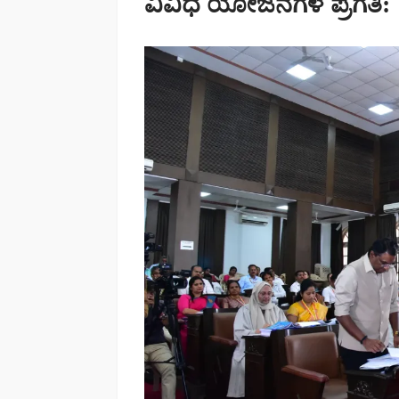
ವಿವಿಧ ಯೋಜನೆಗಳ ಪ್ರಗತಿ: