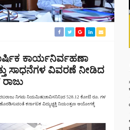
ಾರ್ಷಿಕ ಕಾರ್ಯನಿರ್ವಹಣಾ
ತ್ತು ಸಾಧನೆಗಳ ವಿವರಣೆ ನೀಡಿದ
 ರಾಜು
್ ಸರಬರಾಜು ನಿಗಮ ನಿಯಮಿತ(ಚಾವಿಸನಿನಿ)ದ 528.12 ಕೋಟಿ ರೂ. ಗಳ
ರಡಿಸುವಂತೆ ಕರ್ನಾಟಕ ವಿದ್ಯುಚ್ಛಕ್ತಿ ನಿಯಂತ್ರಣ ಆಯೋಗಕ್ಕೆ