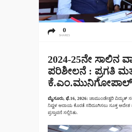
0
SHARES
2024-25ನೇ ಸಾಲಿನ ವ
ಪರಿಶೀಲನೆ : ಪ್ರಗತಿ ಮ
ಕೆ.ಎಂ.ಮುನಿಗೋಪಾಲ್
ಮೈಸೂರು, ಫೆ.16, 2026:
ಚಾಮುಂಡೇಶ್ವರಿ ವಿದ್ಯುತ
ನಿವ್ವಳ ಆದಾಯ ಕೊರತೆ ಸರಿದೂಗಿಸಲು ಸೂಕ್ತ ಆದೇಶ ಹೊ
ಪ್ರಸ್ತಾವನೆ ಸಲ್ಲಿಸಿತು.