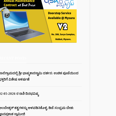
RECENT POSTS
ಸಾಲಿಗ್ರಾಮದಲ್ಲಿ ಶ್ರೀ ಭಾಷ್ಯಕಾರಸ್ವಾಮಿ ದರ್ಶನ: ಉಚಿತ ಪೂಜೆಯಿಂದ
ಭಕ್ತರಿಗೆ ವಿಶೇಷ ಆಕರ್ಷಣೆ
02-05-2026 ರ ರಾಶಿ ದಿನಭವಿಷ್ಯ
ಅಂಬೇಡ್ಕರ್ ತತ್ವಗಳನ್ನು ಅಳವಡಿಸಿಕೊಳ್ಳಿ, ಡಿಜೆ ಸಂಭ್ರಮ ಬೇಡ:
ಜ್ಞಾನಪ್ರಕಾಶ ಸ್ವಾಮೀಜಿ