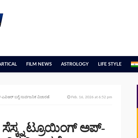
ARTICAL
FILM NEWS
ASTROLOGY
LIFE STYLE
್-ಎಪಿಆರ್ ಬಗ್ಗೆ ಸಾರ್ವಜನಿಕ ವಿಚಾರಣೆ
Feb. 16, 2026 at 6:52 pm
ಸೆಸ್ಕ್ನ ಟ್ರೂಯಿಂಗ್ ಅಪ್-