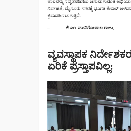
ಜಾಲವನ್ನು ಸದೃಢಪಡಿಸಲು ಅನುವಾಗುವಂತೆ ಅಭಿಯಾನ, 
ನಿರ್ವಹಣೆ, ಮೈಸೂರು ನಗರಕ್ಕೆ ಭೂಗತ ಕೇಬಲ್ ಅಳವಡಿ
ಕ್ರಮವಹಿಸಲಾಗುತ್ತಿದೆ.
–
ಕೆ.
ಎಂ.
ಮುನಿಗೋಪಾಲ
ರಾಜು,
ವ್ಯವಸ್ಥಾಪಕ ನಿರ್ದೇಶಕರ
ಏರಿಕೆ ಪ್ರಸ್ತಾಪವಿಲ್ಲ: