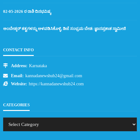
02-05-2026 ರ ರಾಶಿ ದಿನಭವಿಷ್ಯ
ಅಂಬೇಡ್ಕರ್ ತತ್ವಗಳನ್ನು ಅಳವಡಿಸಿಕೊಳ್ಳಿ, ಡಿಜೆ ಸಂಭ್ರಮ ಬೇಡ: ಜ್ಞಾನಪ್ರಕಾಶ ಸ್ವಾಮೀಜಿ
CONTACT INFO
Address:
Karnataka
Email:
kannadanewshub24@gmail.com
Website:
https://kannadanewshub24.com
CATEGORIES