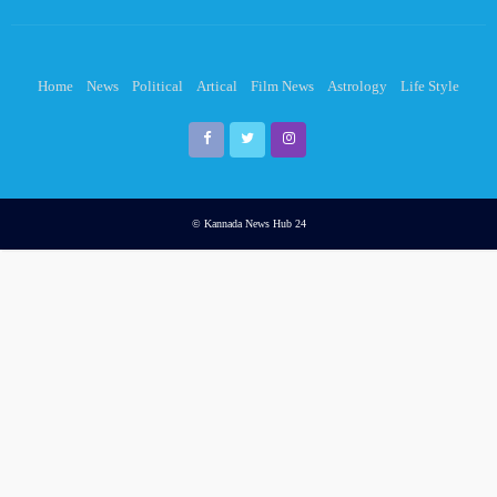
Home
News
Political
Artical
Film News
Astrology
Life Style
© Kannada News Hub 24