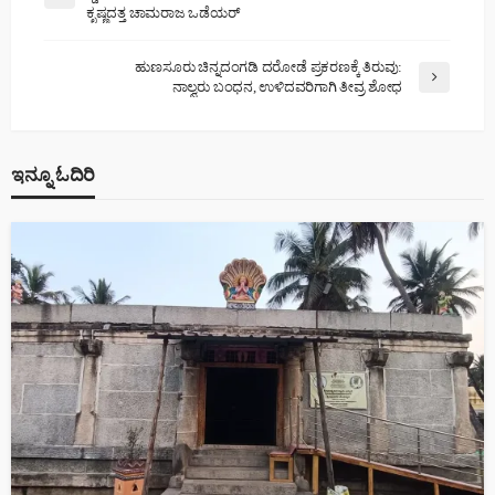
ಕೃಷ್ಣದತ್ತ ಚಾಮರಾಜ ಒಡೆಯರ್‌
ಹುಣಸೂರು ಚಿನ್ನದಂಗಡಿ ದರೋಡೆ ಪ್ರಕರಣಕ್ಕೆ ತಿರುವು:
ನಾಲ್ವರು ಬಂಧನ, ಉಳಿದವರಿಗಾಗಿ ತೀವ್ರ ಶೋಧ
ಇನ್ನೂ ಓದಿರಿ