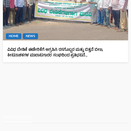
HOME
NEWS
ವಿವಿಧ ಬೇಡಿಕೆ ಈಡೇರಿಕೆಗೆ ಆಗ್ರಹಿಸಿ ರಸಗೊಬ್ಬರ ಮತ್ತು ಬಿತ್ತನೆ ಬೀಜ,
ಕೀಟನಾಶಕಗಳ ಮಾರಾಟಗಾರರ ಸಂಘದಿಂದ ಪ್ರತಿಭಟನೆ.,
RECENT POSTS