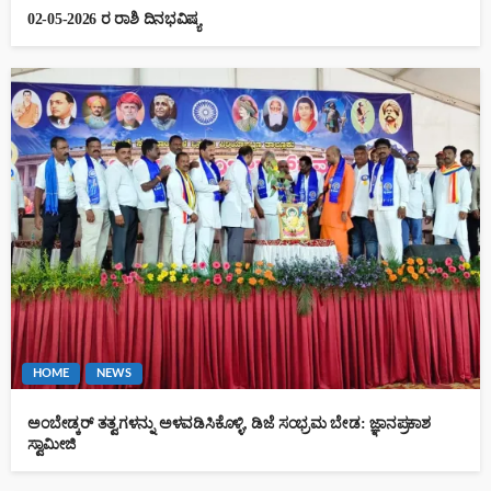
02-05-2026 ರ ರಾಶಿ ದಿನಭವಿಷ್ಯ
HOME
NEWS
ಅಂಬೇಡ್ಕರ್ ತತ್ವಗಳನ್ನು ಅಳವಡಿಸಿಕೊಳ್ಳಿ, ಡಿಜೆ ಸಂಭ್ರಮ ಬೇಡ: ಜ್ಞಾನಪ್ರಕಾಶ
ಸ್ವಾಮೀಜಿ