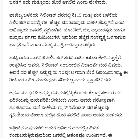
ಜನತೆಗೆ ಇದು ಮತ್ತೊಂದು ಹೊರೆ ಆಗಲಿದೆ ಎಂದು ಹೇಳಿದರು.
ವಾಣಿಜ್ಯ ಬಳಕೆಯ ಸಿಲಿಂಡರ್ ದರದಲ್ಲಿ ₹115 ಮತ್ತು ಮನೆ ಬಳಕೆಯ
ಸಿಲಿಂಡರ್ ದರದಲ್ಲಿ ₹60 ಹೆಚ್ಚಳ ಮಾಡಿರುವುದು ಬಹಳ ಹೆಚ್ಚಾಗಿದೆ ಎಂಬ
ಅಭಿಪ್ರಾಯ ಜನರಲ್ಲಿ ವ್ಯಕ್ತವಾಗಿದೆ. ಹೋಟೆಲ್, ಚಿಕ್ಕ ವ್ಯಾಪಾರಸ್ಥರು ಹಾಗೂ
ಮಧ್ಯಮ ವರ್ಗದ ಕುಟುಂಬಗಳು ಇದರಿಂದ ಹೆಚ್ಚಿನ ಸಂಕಷ್ಟಕ್ಕೆ ಒಳಗಾಗುವ
ಸಾಧ್ಯತೆ ಇದೆ ಎಂದು ಮುಖ್ಯಮಂತ್ರಿ ಅಭಿಪ್ರಾಯಪಟ್ಟರು.
ಸುದ್ದಿಗಾರರು ಎಲ್‌ಪಿಜಿ ಸಿಲಿಂಡರ್ ಸರಬರಾಜಿನ ಕುರಿತು ಕೇಳಿದ ಪ್ರಶ್ನೆಗೆ
ಉತ್ತರಿಸಿದ ಅವರು, ಸಿಲಿಂಡರ್ ಸರಬರಾಜಿನ ವಿಚಾರವೇ ಬೇರೆ ವಿಷಯ.
ಆದರೆ ದರ ಹೆಚ್ಚಳ ಎನ್ನುವುದು ಸಂಪೂರ್ಣವಾಗಿ ಬೇರೆ ವಿಷಯವಾಗಿದ್ದು, ಈ
ರೀತಿ ದರ ಏರಿಕೆ ಮಾಡುವುದು ಸರಿಯಲ್ಲ ಎಂದು ಸ್ಪಷ್ಟಪಡಿಸಿದರು.
ಜನಸಾಮಾನ್ಯರ ಹಿತವನ್ನು ಗಮನದಲ್ಲಿಟ್ಟುಕೊಂಡು ಕೇಂದ್ರ ಸರ್ಕಾರ ದರ
ಏರಿಕೆಯನ್ನು ಮರುಪರಿಶೀಲಿಸಬೇಕು ಎಂದು ಅವರು ಪರೋಕ್ಷವಾಗಿ
ಸೂಚಿಸಿದರು. ಮನೆ ಬಳಕೆಯ ಗ್ಯಾಸ್ ಸಿಲಿಂಡರ್ ದರ ಹೆಚ್ಚಳವು
ಗೃಹಿಣಿಯರ ಮೇಲೂ ಹೆಚ್ಚಿನ ಹೊರೆ ತರಲಿದೆ ಎಂದು ಅವರು ಹೇಳಿದರು.
ಇತ್ತೀಚಿನ ವರ್ಷಗಳಲ್ಲಿ ಅಡುಗೆ ಅನಿಲದ ದರದಲ್ಲಿ ಏರಿಳಿತ
ಕಂಡುಬರುತ್ತಿರುವುದರಿಂದ ಜನರಲ್ಲಿ ಆತಂಕವೂ ಉಂಟಾಗಿದೆ. ಈ