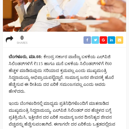
0
SHARES
ಬೆಂಗಳೂರು, ಮಾ.08:
ಕೇಂದ್ರ ಸರ್ಕಾರ ವಾಣಿಜ್ಯ ಬಳಕೆಯ ಎಲ್‌ಪಿಜಿ
ಸಿಲಿಂಡರ್‌ಗಳಿಗೆ ₹115 ಹಾಗೂ ಮನೆ ಬಳಕೆಯ ಸಿಲಿಂಡರ್‌ಗಳಿಗೆ ₹60
ಹೆಚ್ಚಳ ಮಾಡಿರುವುದು ಸರಿಯಾದ ಕ್ರಮವಲ್ಲ ಎಂದು ಮುಖ್ಯಮಂತ್ರಿ
ಸಿದ್ದರಾಮಯ್ಯ ಅಭಿಪ್ರಾಯಪಟ್ಟಿದ್ದಾರೆ. ಸಾಮಾನ್ಯ ಜನರ ಜೀವನಕ್ಕೆ ಹೊರೆ
ಹೆಚ್ಚಿಸುವ ಈ ರೀತಿಯ ದರ ಏರಿಕೆ ಸಮಂಜಸವಲ್ಲ ಎಂದು ಅವರು
ಹೇಳಿದರು.
ಇಂದು ಬೆಂಗಳೂರಿನಲ್ಲಿ ಮಾಧ್ಯಮ ಪ್ರತಿನಿಧಿಗಳೊಂದಿಗೆ ಮಾತನಾಡಿದ
ಮುಖ್ಯಮಂತ್ರಿ ಸಿದ್ದರಾಮಯ್ಯ, ಎಲ್‌ಪಿಜಿ ಸಿಲಿಂಡರ್ ದರ ಹೆಚ್ಚಳದ ಬಗ್ಗೆ
ಪ್ರತಿಕ್ರಿಯಿಸಿ, ಇತ್ತೀಚಿನ ದರ ಏರಿಕೆ ಸಾಮಾನ್ಯ ಜನರ ದಿನನಿತ್ಯದ ಜೀವನ
ವೆಚ್ಚವನ್ನು ಹೆಚ್ಚಿಸುವಂತಾಗಿದೆ. ಈಗಾಗಲೇ ದರ ಏರಿಕೆಯ ಒತ್ತಡದಲ್ಲಿರುವ