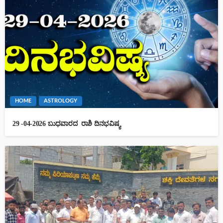
HOME
ASTROLOGY
29 -04-2026 ಬುಧವಾರದ ರಾಶಿ ದಿನಭವಿಷ್ಯ