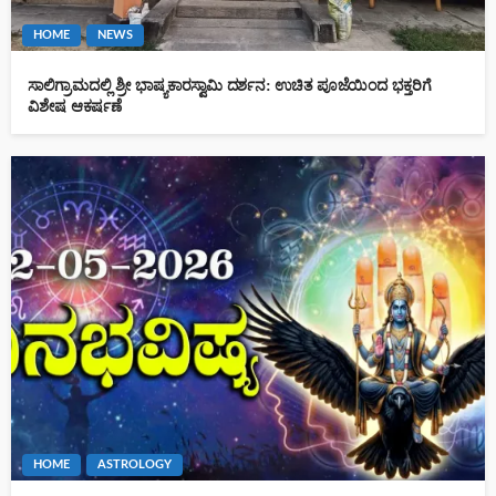
HOME
NEWS
ಸಾಲಿಗ್ರಾಮದಲ್ಲಿ ಶ್ರೀ ಭಾಷ್ಯಕಾರಸ್ವಾಮಿ ದರ್ಶನ: ಉಚಿತ ಪೂಜೆಯಿಂದ ಭಕ್ತರಿಗೆ
ವಿಶೇಷ ಆಕರ್ಷಣೆ
HOME
ASTROLOGY