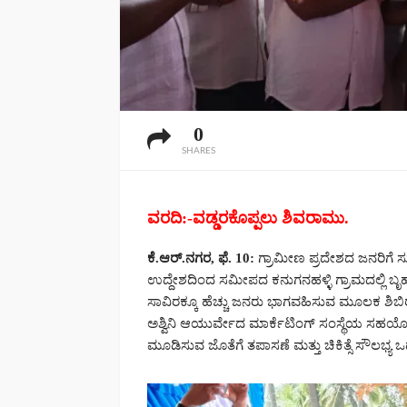
0
SHARES
ವರದಿ:-ವಡ್ಡರಕೊಪ್ಪಲು ಶಿವರಾಮು.
ಕೆ.ಆರ್.ನಗರ, ಫೆ. 10:
ಗ್ರಾಮೀಣ ಪ್ರದೇಶದ ಜನರಿಗೆ
ಉದ್ದೇಶದಿಂದ ಸಮೀಪದ ಕನುಗನಹಳ್ಳಿ ಗ್ರಾಮದಲ್ಲಿ ಬ
ಸಾವಿರಕ್ಕೂ ಹೆಚ್ಚು ಜನರು ಭಾಗವಹಿಸುವ ಮೂಲಕ ಶಿಬಿರ
ಅಶ್ವಿನಿ ಆಯುರ್ವೇದ ಮಾರ್ಕೆಟಿಂಗ್ ಸಂಸ್ಥೆಯ ಸಹಯೋಗದ
ಮೂಡಿಸುವ ಜೊತೆಗೆ ತಪಾಸಣೆ ಮತ್ತು ಚಿಕಿತ್ಸೆ ಸೌಲಭ್ಯ ಒ