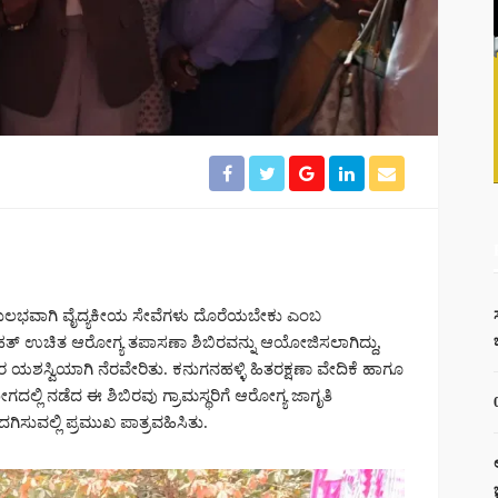
 ಸುಲಭವಾಗಿ ವೈದ್ಯಕೀಯ ಸೇವೆಗಳು ದೊರೆಯಬೇಕು ಎಂಬ
ೃಹತ್ ಉಚಿತ ಆರೋಗ್ಯ ತಪಾಸಣಾ ಶಿಬಿರವನ್ನು ಆಯೋಜಿಸಲಾಗಿದ್ದು,
 ಯಶಸ್ವಿಯಾಗಿ ನೆರವೇರಿತು. ಕನುಗನಹಳ್ಳಿ ಹಿತರಕ್ಷಣಾ ವೇದಿಕೆ ಹಾಗೂ
ಲ್ಲಿ ನಡೆದ ಈ ಶಿಬಿರವು ಗ್ರಾಮಸ್ಥರಿಗೆ ಆರೋಗ್ಯ ಜಾಗೃತಿ
ದಗಿಸುವಲ್ಲಿ ಪ್ರಮುಖ ಪಾತ್ರವಹಿಸಿತು.