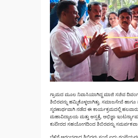
ಗ್ರಾಮದ ಮೂಲ ನಿವಾಸಿಯಾಗಿದ್ದ ಮಾಜಿ ಸಚಿವ ದಿವಂ
ಶಿಬಿರವನ್ನು ಹಮ್ಮಿಕೊಳ್ಳಲಾಗಿತ್ತು. ಸಮಾಜಸೇವೆ ಹಾಗೂ
ಸ್ಮರಣಾರ್ಥವಾಗಿ ನಡೆದ ಈ ಕಾರ್ಯಕ್ರಮದಲ್ಲಿ ಹಲವಾರು
ಮಹಾವಿದ್ಯಾಲಯ ಮತ್ತು ಆಸ್ಪತ್ರೆ, ಅಭಿಜ್ಞಾ ಇಂಟರ್ನ್
ಕುಟೀರದ ಸಹಯೋಗದಿಂದ ಶಿಬಿರವನ್ನು ಸಮರ್ಪಕವಾಗ
ಬೆಳಿಗ್ಗೆ ಆರಂಭವಾದ ಶಿಬಿರವು ಸಂಜೆ ಐದು ಗಂಟೆಯವರೆಗೆ