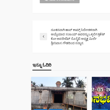
ನೂತನವಾಗಿ ಹಾಪ್ ಕಾಮ್ಸ್ ನಿರ್ದೇಶಕರಾಗಿ
ಆಯ್ಕೆಯಾದ ಸಂಜಯ್ ಅವರನ್ನು ಒಕ್ಕಲಿಗ ಕ್ರಿಕೆಟ್
ಕೋ ಆಪರೇಟಿವ್ ಸೊಸೈಟಿ ಅಧ್ಯಕ್ಷ ಮಿರ್ಲೆ
ಶ್ರೀನಿವಾಸ ಗೌಡರಿಂದ ಸನ್ಮಾನ.
ಇನ್ನೂ ಓದಿರಿ