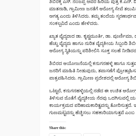
ಶಿಬಿರಕ್ಕೆ ಎಸ್. ನಂಜಪ್ಪ ಅವರ ಹಿರಿಯ ಪುತ್ರ ಕೆ.ಎನ
ಮಾತನಾಡಿ, ಗ್ರಾಮೀಣ ಜನತೆಗೆ ಆರೋಗ್ಯ ಸೇವೆ ತಲು
ಅಗತ್ಯ ಎಂದು ತಿಳಿಸಿದರು. ತಮ್ಮ ತಂದೆಯ ಸ್ಮರಣಾರ
ಸಂಕಲ್ಪವಿದೆ ಎಂದು ಹೇಳಿದರು.
ಖ್ಯಾತ ವೈದ್ಯರಾದ ಡಾ. ಕೃಷ್ಣಮೂರ್ತಿ, ಡಾ. ಪೂರ್ಣಿಮಾ
ಹೆಚ್ಚು ವೈದ್ಯರು ಹಾಗೂ ನುರಿತ ವೈದ್ಯಕೀಯ ಸಿಬ್ಬಂದಿ ಶಿಬ
ಆರೋಗ್ಯ ಸ್ಥಿತಿಯನ್ನು ಪರಿಶೀಲಿಸಿ ಸೂಕ್ತ ಸಲಹೆ ನೀಡಿ
ಶಿಬಿರದ ಆಯೋಜನೆಯಲ್ಲಿ ಕನುಗನಹಳ್ಳಿ ಹಾಗೂ ಸುತ್ತಮು
ಜನರಿಗೆ ಮಾಹಿತಿ ನೀಡುವುದು, ತಪಾಸಣೆಗೆ ಪ್ರೋತ್ಸಾಹಿ
ಪಾತ್ರವಹಿಸಿದರು. ಗ್ರಾಮೀಣ ಪ್ರದೇಶದಲ್ಲಿ ಆರೋಗ್ಯ ಶಿ
ಒಟ್ಟಾರೆ, ಕನುಗನಹಳ್ಳಿಯಲ್ಲಿ ನಡೆದ ಈ ಉಚಿತ ಆರೋಗ್
ತಿಳಿಸುವ ಜೊತೆಗೆ ವೈದ್ಯಕೀಯ ನೆರವು ಒದಗಿಸುವಲ್ಲಿ ಯ
ಕಾರ್ಯಕ್ರಮದ ಪರಿಣಾಮಕಾರಿತ್ವವನ್ನು ತೋರಿಸುತ್
ಗುಣಮಟ್ಟವನ್ನು ಹೆಚ್ಚಿಸಲು ಸಹಕಾರಿಯಾಗುತ್ತವೆ ಎಂಬ ಅಭ
Share this: