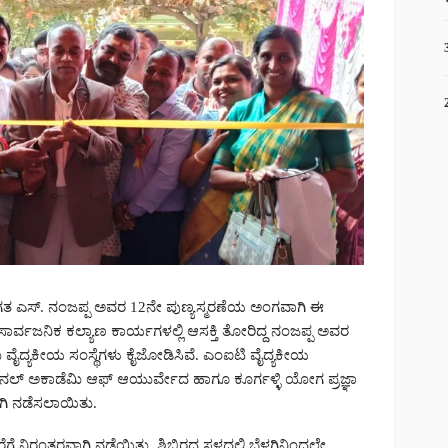
ಗತ ಎಸ್. ನಂಜಪ್ಪ ಅವರ 12ನೇ ಪುಣ್ಯಸ್ಮರಣೆಯ ಅಂಗವಾಗಿ ಈ
 ಸಾರ್ವಜನಿಕ ಕಲ್ಯಾಣ ಕಾರ್ಯಗಳಲ್ಲಿ ಆಸಕ್ತಿ ತೋರಿದ್ದ ನಂಜಪ್ಪ ಅವರ
 ವೈದ್ಯಕೀಯ ಸಂಸ್ಥೆಗಳು ಕೈಜೋಡಿಸಿವೆ. ಎಂಐಟಿ ವೈದ್ಯಕೀಯ
ಯಾಷನಲ್ ಅಕಾಡೆಮಿ ಆಫ್ ಆಯುರ್ವೇದ ಹಾಗೂ ಕೂರ್ಗಳ್ಳಿ ಯೋಗ ಪ್ರಜ್ಞಾ
ಿ ನಡೆಸಲಾಯಿತು.
 ನಿರಂತರವಾಗಿ ನಡೆಯಿತು. ಶಿಬಿರದ ಸ್ಥಳದಲ್ಲಿ ಬೆಳಗ್ಗಿನಿಂದಲೇ