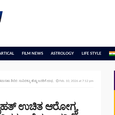
ARTICAL
FILM NEWS
ASTROLOGY
LIFE STYLE
ಸಾವಿರಕ್ಕೂ ಹೆಚ್ಚು ಜನರಿಗೆ ಲಾಭ, ಲಕ್ಷಾಂತರ ಮೌಲ್ಯದ ಔಷಧ ವಿತರಣೆ
Feb. 10, 2026 at 7:12 pm
ಬೃಹತ್ ಉಚಿತ ಆರೋಗ್ಯ