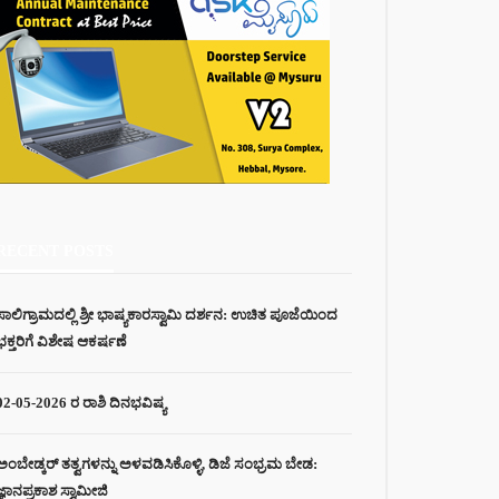
RECENT POSTS
ಸಾಲಿಗ್ರಾಮದಲ್ಲಿ ಶ್ರೀ ಭಾಷ್ಯಕಾರಸ್ವಾಮಿ ದರ್ಶನ: ಉಚಿತ ಪೂಜೆಯಿಂದ
ಭಕ್ತರಿಗೆ ವಿಶೇಷ ಆಕರ್ಷಣೆ
02-05-2026 ರ ರಾಶಿ ದಿನಭವಿಷ್ಯ
ಅಂಬೇಡ್ಕರ್ ತತ್ವಗಳನ್ನು ಅಳವಡಿಸಿಕೊಳ್ಳಿ, ಡಿಜೆ ಸಂಭ್ರಮ ಬೇಡ:
ಜ್ಞಾನಪ್ರಕಾಶ ಸ್ವಾಮೀಜಿ