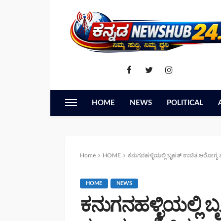
HOME
NEWS
POLITICAL
Home
HOME
ಕನುಗನಹಳ್ಳಿಯಲ್ಲಿ ಬೃಹತ್ ಉಚಿತ ಆರೋಗ್ಯ ತಪಾಸಣಾ ಶಿಬಿರ: 
HOME
NEWS
ಕನುಗನಹಳ್ಳಿಯಲ್ಲಿ 