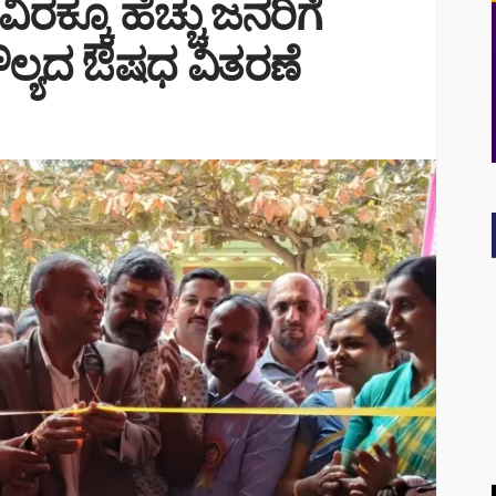
ರಕ್ಕೂ ಹೆಚ್ಚು ಜನರಿಗೆ
ೌಲ್ಯದ ಔಷಧ ವಿತರಣೆ