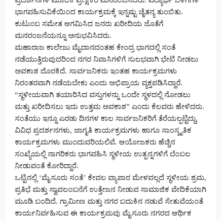
ಪ್ರದರ್ಶನಗಳ ಮೂಲಕ ಪ್ರೇಕ್ಷಕರ ಮನರಂಜಿಸಿದರು. ವಿದ್ಯಾರ್ಥಿ ಬಳಗಗಳ
ಭಾಗವಹಿಸುವಿಕೆಯಿಂದ ಕಾರ್ಯಕ್ರಮಕ್ಕೆ ಇನ್ನಷ್ಟು ಚೈತನ್ಯ ತುಂಬಿತು.
ಕುಟುಂಬ ಸಮೇತ ಆಗಮಿಸಿದ ಜನರು ಖರೀದಿಯ ಜೊತೆಗೆ
ಮನರಂಜನೆಯನ್ನೂ ಅನುಭವಿಸಿದರು.
ಮಹಾರಾಜ ಕಾಲೇಜು ಮೈದಾನದಂತಹ ಕೇಂದ್ರ ಭಾಗದಲ್ಲಿ ಸಂತೆ
ನಡೆಯುತ್ತಿರುವುದರಿಂದ ನಗರ ನಿವಾಸಿಗಳಿಗೆ ಸುಲಭವಾಗಿ ಭೇಟಿ ನೀಡಲು
ಅವಕಾಶ ದೊರಕಿದೆ. ಸಾರ್ವಜನಿಕರು ಇಂತಹ ಕಾರ್ಯಕ್ರಮಗಳು
ನಿರಂತರವಾಗಿ ನಡೆಯಬೇಕು ಎಂದು ಅಭಿಪ್ರಾಯ ವ್ಯಕ್ತಪಡಿಸಿದ್ದಾರೆ.
“ಸ್ಥಳೀಯವಾಗಿ ತಯಾರಿಸಿದ ವಸ್ತುಗಳನ್ನು ಒಂದೇ ಸ್ಥಳದಲ್ಲಿ ನೋಡಲು
ಮತ್ತು ಖರೀದಿಸಲು ಇದು ಉತ್ತಮ ಅವಕಾಶ” ಎಂದು ಕೆಲವರು ಹೇಳಿದರು.
ಸಂತೆಯು ಇನ್ನೂ ಎರಡು ದಿನಗಳ ಕಾಲ ಸಾರ್ವಜನಿಕರಿಗೆ ತೆರೆಯಲ್ಪಟ್ಟಿದ್ದು,
ವಿವಿಧ ಪ್ರದರ್ಶನಗಳು, ಜಾಗೃತಿ ಕಾರ್ಯಕ್ರಮಗಳು ಹಾಗೂ ಸಾಂಸ್ಕೃತಿಕ
ಕಾರ್ಯಕ್ರಮಗಳು ಮುಂದುವರಿಯಲಿವೆ. ಆಯೋಜಕರು ಹೆಚ್ಚಿನ
ಸಂಖ್ಯೆಯಲ್ಲಿ ನಾಗರಿಕರು ಭಾಗವಹಿಸಿ ಸ್ಥಳೀಯ ಉತ್ಪನ್ನಗಳಿಗೆ ಬೆಂಬಲ
ನೀಡುವಂತೆ ಕೋರಿದ್ದಾರೆ.
ಒಟ್ಟಿನಲ್ಲಿ ‘ಮೈಸೂರು ಸಂತೆ’ ಕೇವಲ ವ್ಯಾಪಾರ ಮೇಳವಲ್ಲದೆ ಸ್ಥಳೀಯ ಶ್ರಮ,
ಪ್ರತಿಭೆ ಮತ್ತು ಸ್ವಾವಲಂಬನೆಗೆ ಉತ್ತೇಜನ ನೀಡುವ ಸಾಮಾಜಿಕ ವೇದಿಕೆಯಾಗಿ
ಮೂಡಿ ಬಂದಿದೆ. ಗ್ರಾಮೀಣ ಮತ್ತು ನಗರ ಬದುಕಿನ ನಡುವೆ ಸೇತುವೆಯಂತೆ
ಕಾರ್ಯನಿರ್ವಹಿಸುವ ಈ ಕಾರ್ಯಕ್ರಮವು ಮೈಸೂರು ನಗರದ ಆರ್ಥಿಕ