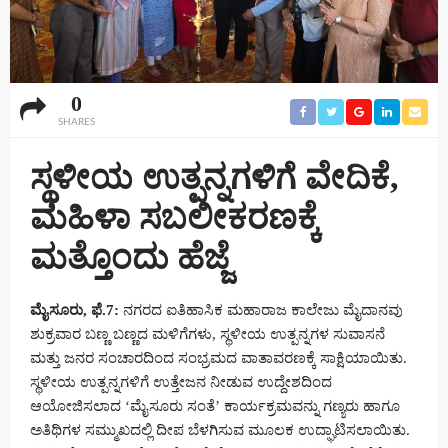
0
SHARES
ಸ್ಥಳೀಯ ಉತ್ಪನ್ನಗಳಿಗೆ ವೇದಿಕೆ,
ಮಹಿಳಾ ಸಬಲೀಕರಣಕ್ಕೆ
ಮತ್ತೊಂದು ಹೆಜ್ಜೆ
ಮೈಸೂರು, ಫೆ.7:
ನಗರದ ಐತಿಹಾಸಿಕ ಮಹಾರಾಜ ಕಾಲೇಜು ಮೈದಾನವು
ಶುಕ್ರವಾರ ಬಣ್ಣ ಬಣ್ಣದ ಮಳಿಗೆಗಳು, ಸ್ಥಳೀಯ ಉತ್ಪನ್ನಗಳ ಸುವಾಸನೆ
ಮತ್ತು ಜನರ ಸಂಚಾರದಿಂದ ಸಂಭ್ರಮದ ವಾತಾವರಣಕ್ಕೆ ಸಾಕ್ಷಿಯಾಯಿತು.
ಸ್ಥಳೀಯ ಉತ್ಪನ್ನಗಳಿಗೆ ಉತ್ತೇಜನ ನೀಡುವ ಉದ್ದೇಶದಿಂದ
ಆಯೋಜಿಸಲಾದ ‘ಮೈಸೂರು ಸಂತೆ’ ಕಾರ್ಯಕ್ರಮವನ್ನು ಗಣ್ಯರು ಹಾಗೂ
ಅತಿಥಿಗಳ ಸಮ್ಮುಖದಲ್ಲಿ ದೀಪ ಬೆಳಗಿಸುವ ಮೂಲಕ ಉದ್ಘಾಟಿಸಲಾಯಿತು.