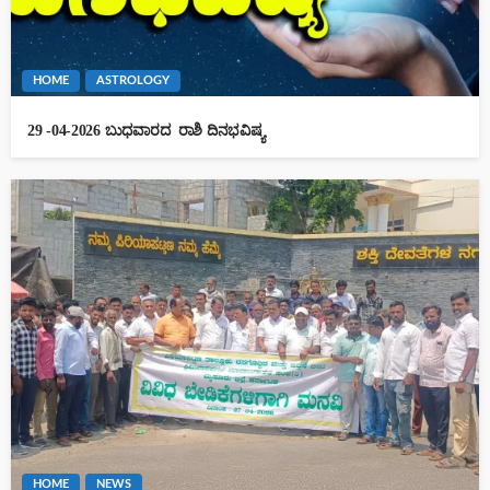
HOME
ASTROLOGY
29 -04-2026 ಬುಧವಾರದ ರಾಶಿ ದಿನಭವಿಷ್ಯ
HOME
NEWS