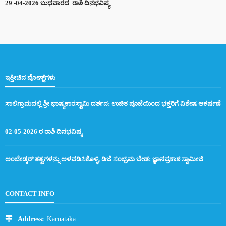
29 -04-2026 ಬುಧವಾರದ ರಾಶಿ ದಿನಭವಿಷ್ಯ
ಇತ್ತೀಚಿನ ಪೋಸ್ಟ್‌ಗಳು
ಸಾಲಿಗ್ರಾಮದಲ್ಲಿ ಶ್ರೀ ಭಾಷ್ಯಕಾರಸ್ವಾಮಿ ದರ್ಶನ: ಉಚಿತ ಪೂಜೆಯಿಂದ ಭಕ್ತರಿಗೆ ವಿಶೇಷ ಆಕರ್ಷಣೆ
02-05-2026 ರ ರಾಶಿ ದಿನಭವಿಷ್ಯ
ಅಂಬೇಡ್ಕರ್ ತತ್ವಗಳನ್ನು ಅಳವಡಿಸಿಕೊಳ್ಳಿ, ಡಿಜೆ ಸಂಭ್ರಮ ಬೇಡ: ಜ್ಞಾನಪ್ರಕಾಶ ಸ್ವಾಮೀಜಿ
CONTACT INFO
Address:
Karnataka