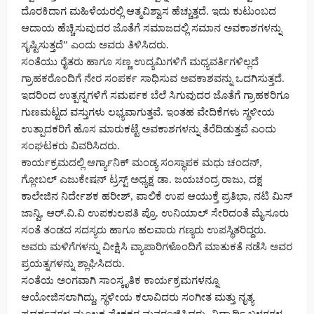
ದೊರಕಿದಾಗ ಮಹಿಳೆಯರಲ್ಲಿ ಆತ್ಮವಿಶ್ವಾಸ ಹೆಚ್ಚುತ್ತದೆ. ಇದು ಕುಟುಂಬದ
ಆದಾಯ ಹೆಚ್ಚಿಸುವುದರ ಜೊತೆಗೆ ಸಮಾಜದಲ್ಲಿ ಸಮಾನ ಅವಕಾಶಗಳನ್ನು
ಸೃಷ್ಟಿಸುತ್ತದೆ” ಎಂದು ಅವರು ತಿಳಿಸಿದರು.
ಸಂತೆಯು ರೈತರು ಹಾಗೂ ಸಣ್ಣ ಉದ್ಯಮಿಗಳಿಗೆ ಮಧ್ಯವರ್ತಿಗಳಿಲ್ಲದೆ
ಗ್ರಾಹಕರೊಂದಿಗೆ ನೇರ ಸಂಪರ್ಕ ಸಾಧಿಸುವ ಅವಕಾಶವನ್ನು ಒದಗಿಸುತ್ತದೆ.
ಇದರಿಂದ ಉತ್ಪನ್ನಗಳಿಗೆ ಸಮರ್ಪಕ ಬೆಲೆ ಸಿಗುವುದರ ಜೊತೆಗೆ ಗ್ರಾಹಕರಿಗೂ
ಗುಣಮಟ್ಟದ ವಸ್ತುಗಳು ಲಭ್ಯವಾಗುತ್ತವೆ. ಇಂತಹ ವೇದಿಕೆಗಳು ಸ್ಥಳೀಯ
ಉತ್ಪಾದಕರಿಗೆ ಹೊಸ ಮಾರುಕಟ್ಟೆ ಅವಕಾಶಗಳನ್ನು ತೆರೆದಿಡುತ್ತವೆ ಎಂದು
ಸಂಘಟಕರು ವಿವರಿಸಿದರು.
ಕಾರ್ಯಕ್ರಮದಲ್ಲಿ ಆರ್ಗ್ಯಾನಿಕ್ ಮಂಡ್ಯ ಸಂಸ್ಥಾಪಕ ಮಧು ಚಂದನ್,
ಗ್ಲೋಬಲ್ ಎಜುಕೇಷನ್ ಟ್ರಸ್ಟ್ ಅಧ್ಯಕ್ಷ ಡಾ. ಜಯಚಂದ್ರ ರಾಜು, ದಕ್ಷ
ಕಾಲೇಜಿನ ನಿರ್ದೇಶಕ ಹರೀಶ್, ಪಾಲಿಕೆ ಉಪ ಆಯುಕ್ತೆ ಪ್ರತಿಭಾ, ನಟಿ ಮಿಸ್
ಜಾನ್ವಿ, ಆರ್.ವಿ.ವಿ ಉಪಕುಲಪತಿ ಪ್ರೊ. ಉನಿಯಾಲ್ ಸೇರಿದಂತೆ ಮೈಸೂರು
ಸಂತೆ ತಂಡದ ಸದಸ್ಯರು ಹಾಗೂ ಹಲವಾರು ಗಣ್ಯರು ಉಪಸ್ಥಿತರಿದ್ದರು.
ಅವರು ಮಳಿಗೆಗಳನ್ನು ವೀಕ್ಷಿಸಿ ವ್ಯಾಪಾರಿಗಳೊಂದಿಗೆ ಮಾತುಕತೆ ನಡೆಸಿ ಅವರ
ಪ್ರಯತ್ನಗಳನ್ನು ಶ್ಲಾಘಿಸಿದರು.
ಸಂತೆಯ ಅಂಗವಾಗಿ ಸಾಂಸ್ಕೃತಿಕ ಕಾರ್ಯಕ್ರಮಗಳನ್ನೂ
ಆಯೋಜಿಸಲಾಗಿದ್ದು, ಸ್ಥಳೀಯ ಕಲಾವಿದರು ಸಂಗೀತ ಮತ್ತು ನೃತ್ಯ