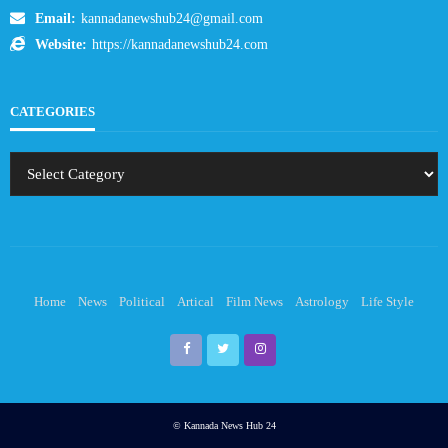
Email:
kannadanewshub24@gmail.com
Website:
https://kannadanewshub24.com
CATEGORIES
Home
News
Political
Artical
Film News
Astrology
Life Style
© Kannada News Hub 24