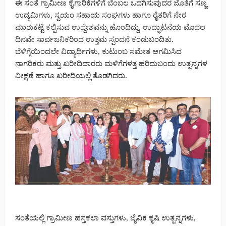
ಈ ಸಂತೆ ಗ್ರಾಮೀಣ ಕೈಗಾರಿಕೆಗಳಿಗೆ ಬೆಂಬಲ ಒದಗಿಸುವುದರ ಜೊತೆಗೆ ಸಣ್ಣ
ಉದ್ಯಮಿಗಳು, ಸ್ವಯಂ ಸಹಾಯ ಸಂಘಗಳು ಹಾಗೂ ರೈತರಿಗೆ ನೇರ
ಮಾರುಕಟ್ಟೆ ಕಲ್ಪಿಸುವ ಉದ್ದೇಶವನ್ನು ಹೊಂದಿದ್ದು, ಉದ್ಘಾಟನೆಯ ಮೊದಲ
ದಿನವೇ ಸಾರ್ವಜನಿಕರಿಂದ ಉತ್ತಮ ಸ್ಪಂದನೆ ಕಂಡುಬಂದಿತು.
ಬೆಳಿಗ್ಗೆಯಿಂದಲೇ ವಿದ್ಯಾರ್ಥಿಗಳು, ಕುಟುಂಬ ಸಮೇತ ಆಗಮಿಸಿದ
ನಾಗರಿಕರು ಮತ್ತು ಖರೀದಿದಾರರು ಮಳಿಗೆಗಳತ್ತ ಹರಿದುಬಂದು ಉತ್ಪನ್ನಗಳ
ವೀಕ್ಷಣೆ ಹಾಗೂ ಖರೀದಿಯಲ್ಲಿ ತೊಡಗಿದರು.
ಸಂತೆಯಲ್ಲಿ ಗ್ರಾಮೀಣ ಹಸ್ತಕಲಾ ವಸ್ತುಗಳು, ಜೈವಿಕ ಕೃಷಿ ಉತ್ಪನ್ನಗಳು,