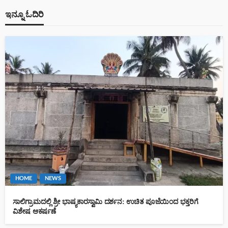
ಇನ್ನೂ ಓದಿರಿ
HOME
NEWS
ಸಾಲಿಗ್ರಾಮದಲ್ಲಿ ಶ್ರೀ ಭಾಷ್ಯಕಾರಸ್ವಾಮಿ ದರ್ಶನ: ಉಚಿತ ಪೂಜೆಯಿಂದ ಭಕ್ತರಿಗೆ
ವಿಶೇಷ ಆಕರ್ಷಣೆ