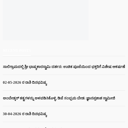
RECENT POSTS
ಸಾಲಿಗ್ರಾಮದಲ್ಲಿ ಶ್ರೀ ಭಾಷ್ಯಕಾರಸ್ವಾಮಿ ದರ್ಶನ: ಉಚಿತ ಪೂಜೆಯಿಂದ ಭಕ್ತರಿಗೆ ವಿಶೇಷ ಆಕರ್ಷಣೆ
02-05-2026 ರ ರಾಶಿ ದಿನಭವಿಷ್ಯ
ಅಂಬೇಡ್ಕರ್ ತತ್ವಗಳನ್ನು ಅಳವಡಿಸಿಕೊಳ್ಳಿ, ಡಿಜೆ ಸಂಭ್ರಮ ಬೇಡ: ಜ್ಞಾನಪ್ರಕಾಶ ಸ್ವಾಮೀಜಿ
30-04-2026 ರ ರಾಶಿ ದಿನಭವಿಷ್ಯ