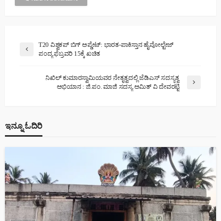
T20 ವಿಶ್ವಕಪ್ ಬಿಗ್ ಅಪ್ಡೇಟ್: ಭಾರತ-ಪಾಕಿಸ್ತಾನ ಹೈವೋಲ್ಟೇಜ್
ಪಂದ್ಯ ಫೆಬ್ರವರಿ 15ಕ್ಕೆ ಖಚಿತ
ನಿಖಿಲ್ ಕುಮಾರಸ್ವಾಮಿಯವರ ನೇತೃತ್ವದಲ್ಲಿ ಜೆಡಿಎಸ್ ಸದಸ್ಯತ್ವ
ಅಭಿಯಾನ : ಜಿ.ಪಂ. ಮಾಜಿ ಸದಸ್ಯ ಅಮಿತ್ ವಿ ದೇವರಟ್ಟಿ
ಇನ್ನೂ ಓದಿರಿ