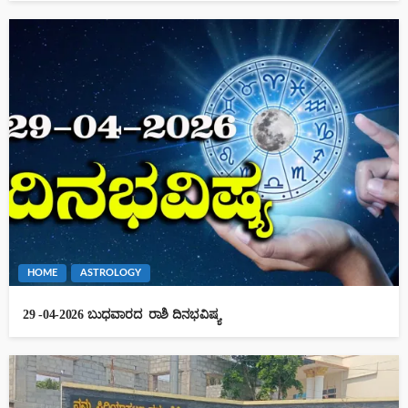
HOME
ASTROLOGY
29 -04-2026 ಬುಧವಾರದ ರಾಶಿ ದಿನಭವಿಷ್ಯ