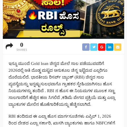
0
SHARES
ಇನ್ನೂ ಮುಂದೆ Gold loan ಚಿನ್ನದ ಮೇಲೆ ಸಾಲ ಪಡೆಯುವವರಿಗೆ
2026ರಲ್ಲಿ ಅತಿ ದೊಡ್ಡ ಮಟ್ಟದ ಅನುಕೂಲ ಚಿನ್ನ ಇಟ್ಟಿರುವ ಎಲ್ಲರಿಗೂ
ದೊರೆಯಲಿದೆ. ಭಾರತೀಯ ರಿಸರ್ವ್ ಬ್ಯಾಂಕ್ (RBI) ಚಿನ್ನದ ಸಾಲ
ವ್ಯವಸ್ಥೆಯನ್ನು ಇನ್ನಷ್ಟುಸುಲಭವಾಗೊ ಗ್ರಾಹಕರ ಸ್ನೇಹಿಯಾಗಿಸಲು ಹೊಸ
ನಿಯಮಗಳನ್ನು ತಂದಿದೆ . RBI ನ ಹೊಸ ಈ ನಿಯಮಗಳ ಮೂಲಕ ಸಣ್ಣ
ಸಾಲಗಾರರಿಗೆ ಹೆಚ್ಚಿನ ಹಣ ಸಿಗಲಿದೆ ,ಕಡಿಮೆ ವೇಗದ ಪ್ರಕ್ರಿಯೆ ಮತ್ತು ಎಲ್ಲಾ
ಬ್ಯಾಂಕುಗಳ ಮೇಲಿನ ಹೊಣೆಗಾರಿಕೆಯನ್ನು ಹೆಚ್ಚಿಸಲಾಗಿದೆ.
RBI ತಂದಿರುವ ಈ ಎಲ್ಲಾ ಹೊಸ ಮಾರ್ಗಸೂಚಿಗಳು ಏಪ್ರಿಲ್ 1, 2026
ರಿಂದ ದೇಶದ ಎಲ್ಲಾ ಸರ್ಕಾರಿ, ಖಾಸಗಿ ಬ್ಯಾಂಕುಗಳು ಹಾಗೂ NBFCಗಳಿಗೆ