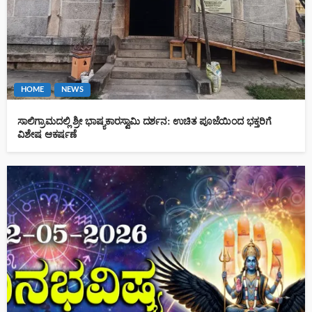
HOME
NEWS
ಸಾಲಿಗ್ರಾಮದಲ್ಲಿ ಶ್ರೀ ಭಾಷ್ಯಕಾರಸ್ವಾಮಿ ದರ್ಶನ: ಉಚಿತ ಪೂಜೆಯಿಂದ ಭಕ್ತರಿಗೆ
ವಿಶೇಷ ಆಕರ್ಷಣೆ