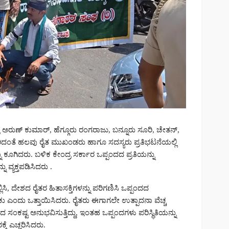
ಅರುಣ್ ಕುಮಾರ್, ಹೆಗ್ಗೂರು ರಂಗರಾಜು, ಬನ್ನೂರು ಸೂರಿ, ಚೇತನ್,
ರಿದಂತೆ ಹಲವು ರೈತ ಮುಖಂಡರು ಹಾಗೂ ಸದಸ್ಯರು ಪ್ರತಿಭಟನೆಯಲ್ಲಿ
 ಕೂಗಿದರು. ಬಳಿಕ ಕೇಂದ್ರ ಸರ್ಕಾರ ಒಪ್ಪಂದದ ಪ್ರತಿಯನ್ನು
ವ್ಯಕ್ತಪಡಿಸಿದರು .
ಸಿ, ದೇಶದ ರೈತರ ಹಿತಾಸಕ್ತಿಗಳನ್ನು ಪರಿಗಣಿಸಿ ಒಪ್ಪಂದದ
ು ಎಂದು ಒತ್ತಾಯಿಸಿದರು. ರೈತರು ಈಗಾಗಲೇ ಉತ್ಪಾದನಾ ವೆಚ್ಚ
ದ ಸಂಕಷ್ಟ ಅನುಭವಿಸುತ್ತಿದ್ದು, ಇಂತಹ ಒಪ್ಪಂದಗಳು ಪರಿಸ್ಥಿತಿಯನ್ನು
ೆ ಎಚ್ಚರಿಸಿದರು.