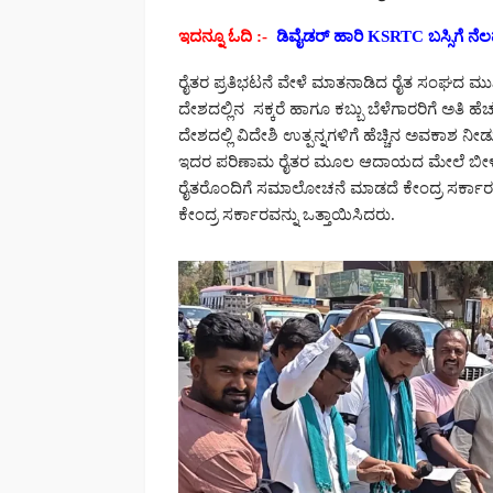
ಇದನ್ನೂ ಓದಿ :-
ಡಿವೈಡರ್ ಹಾರಿ KSRTC ಬಸ್ಸಿಗೆ ನ
ರೈತರ ಪ್ರತಿಭಟನೆ ವೇಳೆ ಮಾತನಾಡಿದ ರೈತ ಸಂಘದ ಮು
ದೇಶದಲ್ಲಿನ ಸಕ್ಕರೆ ಹಾಗೂ ಕಬ್ಬು ಬೆಳೆಗಾರರಿಗೆ ಅತಿ
ದೇಶದಲ್ಲಿ ವಿದೇಶಿ ಉತ್ಪನ್ನಗಳಿಗೆ ಹೆಚ್ಚಿನ ಅವಕಾಶ
ಇದರ ಪರಿಣಾಮ ರೈತರ ಮೂಲ ಆದಾಯದ ಮೇಲೆ ಬೀಳಬ
ರೈತರೊಂದಿಗೆ ಸಮಾಲೋಚನೆ ಮಾಡದೆ ಕೇಂದ್ರ ಸರ್ಕಾರ
ಕೇಂದ್ರ ಸರ್ಕಾರವನ್ನು ಒತ್ತಾಯಿಸಿದರು.