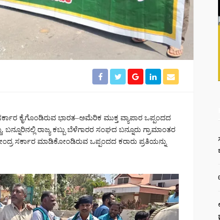
ಸರ್ಕಾರ ಕೈಗೊಂಡಿರುವ ಭಾರತ–ಅಮೆರಿಕ ಮುಕ್ತ ವ್ಯಾಪಾರ ಒಪ್ಪಂದದ
್ದು, ಬನ್ನೂರಿನಲ್ಲಿ ರಾಜ್ಯ ಕಬ್ಬು ಬೆಳೆಗಾರರ ಸಂಘದ ಬನ್ನೂರು ಗ್ರಾಮಾಂತರ
ಂದ್ರ ಸರ್ಕಾರ ಮಾಡಿಕೋಂಡಿರುವ ಒಪ್ಪಂದದ ಕರಾರು ಪ್ರತಿಯನ್ನು