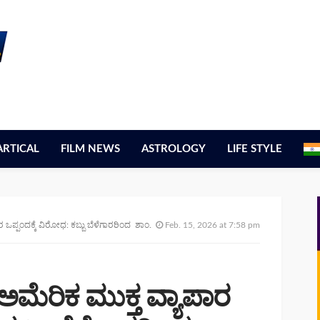
ARTICAL
FILM NEWS
ASTROLOGY
LIFE STYLE
ದಕ್ಕೆ ವಿರೋಧ: ಕಬ್ಬು ಬೆಳೆಗಾರರಿಂದ ಶಾಂತಿಯುತ ಪ್ರತಿಭಟನೆ
Feb. 15, 2026 at 7:58 pm
–ಅಮೆರಿಕ ಮುಕ್ತ ವ್ಯಾಪಾರ