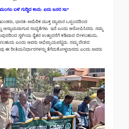
ೆಲಮಂಗಲ ಬಳಿ ಗುದ್ದಿದ ಕಾರು: ಐದು ಜನರ ಸಾ*
ಖಂಡರು, ಭಾರತ–ಅಮೆರಿಕ ಮುಕ್ತ ವ್ಯಾಪಾರ ಒಪ್ಪಂದದಿಂದ
 ಹೆಚ್ಚು ಅನ್ಯಾಯವಾಗುವ ಸಾಧ್ಯತೆಗಳು ಇದೆ ಎಂದು ಆರೋಪಿಸಿದರು. ನಮ್ಮ
 ನೀಡುವುದರಿಂದ ಸ್ಥಳೀಯ ರೈತರ ಉತ್ಪಾದನೆಗೆ ಕಡಿವಾದ ಬೀಳಬಹುದು,
ಹುದು ಎಂದು ಅವರು ಅಭಿಪ್ರಾಯಪಟ್ಟರು. ನಮ್ಮ ದೇಶದ
ವು ಈ ರೀತಿಯನಿರ್ಧಾರಗಳನ್ನು ತೆಗೆದುಕೋಳ್ಳಬಾರದು ಎಂದು ಅವರು