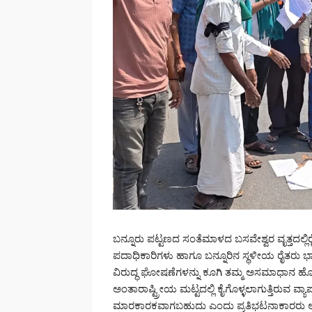
ಬನ್ನೂರು ಪಟ್ಟಣದ ಸಂತೆಮಾಳದ ಬಸವೇಶ್ವರ ವೃತ್ತದಲ್
ಪದಾಧಿಕಾರಿಗಳು ಹಾಗೂ ಬನ್ನೂರಿನ ಸ್ಥಳೀಯ ರೈತರು ಭ
ವಿರುದ್ಧ ಘೋಷಣೆಗಳನ್ನು ಕೂಗಿ ತಮ್ಮ ಅಸಮಾಧಾನ ಹೊರಹ
ಅಂತಾರಾಷ್ಟ್ರೀಯ ಮಟ್ಟದಲ್ಲಿ ಕೈಗೊಳ್ಳಲಾಗುತ್ತಿರುವ ವ
ಮಾರಕಾರಕವಾಗಬಹುದು ಎಂದು ಪ್ರತಿಭಟನಾಕಾರರು ಆತಂ