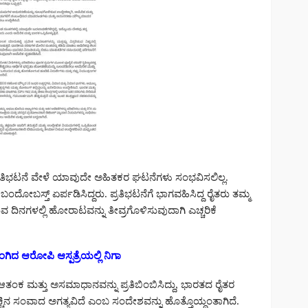
 ಪ್ರತಿಭಟನೆ ವೇಳೆ ಯಾವುದೇ ಅಹಿತಕರ ಘಟನೆಗಳು ಸಂಭವಿಸಲಿಲ್ಲ.
ದೋಬಸ್ತ್ ಏರ್ಪಡಿಸಿದ್ದರು. ಪ್ರತಿಭಟನೆಗೆ ಭಾಗವಹಿಸಿದ್ದ ರೈತರು ತಮ್ಮ
 ದಿನಗಳಲ್ಲಿ ಹೋರಾಟವನ್ನು ತೀವ್ರಗೊಳಿಸುವುದಾಗಿ ಎಚ್ಚರಿಕೆ
ಂಗಿದ ಆರೋಪಿ ಆಸ್ಪತ್ರೆಯಲ್ಲಿ ನಿಗಾ
ಆತಂಕ ಮತ್ತು ಅಸಮಾಧಾನವನ್ನು ಪ್ರತಿಬಿಂಬಿಸಿದ್ದು, ಭಾರತದ ರೈತರ
ೆಚ್ಚಿನ ಸಂವಾದ ಅಗತ್ಯವಿದೆ ಎಂಬ ಸಂದೇಶವನ್ನು ಹೊತ್ತೊಯ್ದಂತಾಗಿದೆ.