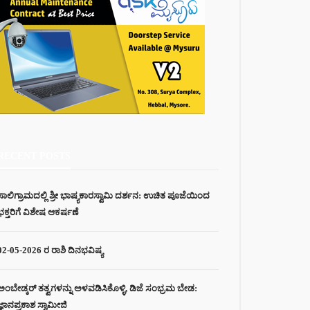
RECENT POSTS
ಸಾಲಿಗ್ರಾಮದಲ್ಲಿ ಶ್ರೀ ಭಾಷ್ಯಕಾರಸ್ವಾಮಿ ದರ್ಶನ: ಉಚಿತ ಪೂಜೆಯಿಂದ
ಭಕ್ತರಿಗೆ ವಿಶೇಷ ಆಕರ್ಷಣೆ
02-05-2026 ರ ರಾಶಿ ದಿನಭವಿಷ್ಯ
ಅಂಬೇಡ್ಕರ್ ತತ್ವಗಳನ್ನು ಅಳವಡಿಸಿಕೊಳ್ಳಿ, ಡಿಜೆ ಸಂಭ್ರಮ ಬೇಡ:
ಜ್ಞಾನಪ್ರಕಾಶ ಸ್ವಾಮೀಜಿ