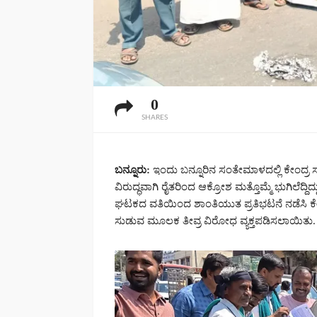
0
SHARES
ಬನ್ನೂರು:
ಇಂದು ಬನ್ನೂರಿನ ಸಂತೇಮಾಳದಲ್ಲಿ ಕೇಂದ್ರ 
ವಿರುದ್ಧವಾಗಿ ರೈತರಿಂದ ಆಕ್ರೋಶ ಮತ್ತೊಮ್ಮೆ ಭುಗಿಲೆದ್ದಿದ
ಘಟಕದ ವತಿಯಿಂದ ಶಾಂತಿಯುತ ಪ್ರತಿಭಟನೆ ನಡೆಸಿ ಕೇ
ಸುಡುವ ಮೂಲಕ ತೀವ್ರ ವಿರೋಧ ವ್ಯಕ್ತಪಡಿಸಲಾಯಿತು.