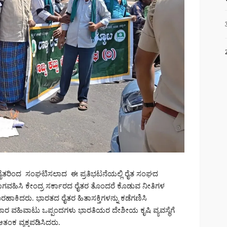
ಲಿರೈತರಿಂದ ಸಂಘಟಿಸಲಾದ ಈ ಪ್ರತಿಭಟನೆಯಲ್ಲಿ ರೈತ ಸಂಘದ
ಾಗವಹಿಸಿ ಕೇಂದ್ರ ಸರ್ಕಾರದ ರೈತರ ತೊಂದರೆ ಕೊಡುವ ನೀತಿಗಳ
ಾಕಿದರು. ಭಾರತದ ರೈತರ ಹಿತಾಸಕ್ತಿಗಳನ್ನು ಕಡೆಗಣಿಸಿ
್ಯಾಪಾರ ವಹಿವಾಟು ಒಪ್ಪಂದಗಳು ಭಾರತಿಯರ ದೇಶೀಯ ಕೃಷಿ ವ್ಯವಸ್ಥೆಗೆ
ಕ ವ್ಯಕ್ತಪಡಿಸಿದರು.