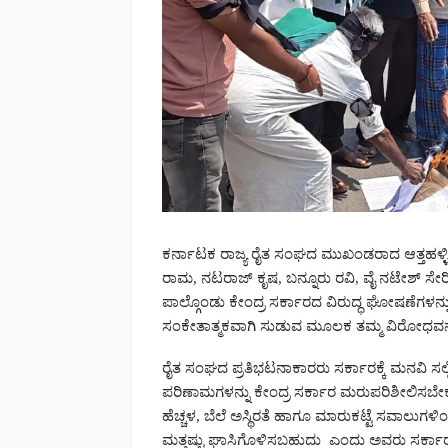
ಕರ್ನಾಟಕ ರಾಜ್ಯ ರೈತ ಸಂಘದ ಮುಖಂಡರಾದ ಆತ್ತಹಳ್ಳಿ 
ರಾಮ, ನಟರಾಜ್ ಕೃಷ, ಬನ್ನೂರು ರವಿ, ವೈ ನಟೇಶ್ ಸೇ
ಪಾಲ್ಗೊಂಡು ಕೇಂದ್ರ ಸರ್ಕಾರದ ವಿರುದ್ಧ ಘೋಷಣೆಗಳನ್ನು
ಸಂಕೇತಾತ್ಮಕವಾಗಿ ಸುಡುವ ಮೂಲಕ ತಮ್ಮ ವಿರೋಧವನ್ನು 
ರೈತ ಸಂಘದ ಪ್ರತಿಭಟನಾಕಾರರು ಸರ್ಕಾರಕ್ಕೆ ಮನವಿ ಸಲ್ಲಿ
ಪರಿಣಾಮಗಳನ್ನು ಕೇಂದ್ರ ಸರ್ಕಾರ ಮರುಪರಿಶೀಲಿಸಬೇಕ
ಹೆಚ್ಚಳ, ಬೆಲೆ ಅಸ್ಥಿರತೆ ಹಾಗೂ ಮಾರುಕಟ್ಟೆ ಸವಾಲುಗಳಿಂ
ಮತ್ತಷ್ಟು ಘಾಸಿಗೊಳಿಸಬಹುದು ಎಂದು ಅವರು ಸರ್ಕಾರಕ್ಕ