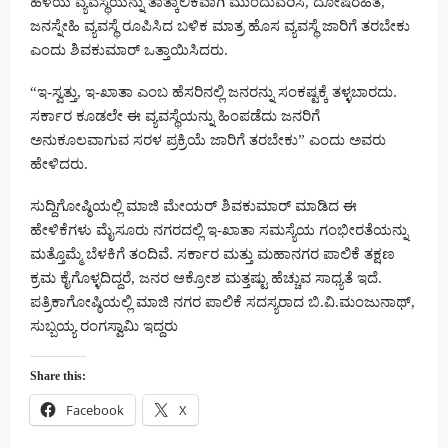
ಹಳೆಯ ವ್ಯವಸ್ಥೆಯನ್ನು ತಾತ್ಕಾಲಿಕವಾಗಿ ಮುಂದುವರಿಸಿ, ದೋಷರಹಿತ,
ಜನಸ್ನೇಹಿ ವ್ಯವಸ್ಥೆ ರೂಪಿಸಿದ ಬಳಿಕ ಮಾತ್ರ ಹೊಸ ವ್ಯವಸ್ಥೆ ಜಾರಿಗೆ ತರಬೇಕು
ಎಂದು ಶಿವಕುಮಾರ್ ಒತ್ತಾಯಿಸಿದರು.
“ಇ-ಸ್ವತ್ತು, ಇ-ಖಾತಾ ಎಂಬ ಹೆಸರಿನಲ್ಲಿ ಜನರನ್ನು ಸಂಕಷ್ಟಕ್ಕೆ ತಳ್ಳಬಾರದು.
ಸರ್ಕಾರ ಕೂಡಲೇ ಈ ವ್ಯವಸ್ಥೆಯನ್ನು ಹಿಂಪಡೆದು ಜನರಿಗೆ
ಅನುಕೂಲವಾಗುವ ಸರಳ ಪ್ರಕ್ರಿಯೆ ಜಾರಿಗೆ ತರಬೇಕು” ಎಂದು ಅವರು
ಹೇಳಿದರು.
ಸುದ್ದಿಗೋಷ್ಠಿಯಲ್ಲಿ ಮಾಜಿ ಮೇಯರ್ ಶಿವಕುಮಾರ್ ಮಾಡಿದ ಈ
ಹೇಳಿಕೆಗಳು ಮೈಸೂರು ನಗರದಲ್ಲಿ ಇ-ಖಾತಾ ಸಮಸ್ಯೆಯ ಗಂಭೀರತೆಯನ್ನು
ಮತ್ತೊಮ್ಮೆ ಬೆಳಕಿಗೆ ತಂದಿವೆ. ಸರ್ಕಾರ ಮತ್ತು ಮಹಾನಗರ ಪಾಲಿಕೆ ತಕ್ಷಣ
ಕ್ರಮ ಕೈಗೊಳ್ಳದಿದ್ದರೆ, ಜನರ ಆಕ್ರೋಶ ಮತ್ತಷ್ಟು ಹೆಚ್ಚುವ ಸಾಧ್ಯತೆ ಇದೆ.
ಪತ್ರಿಕಾಗೋಷ್ಠಿಯಲ್ಲಿ ಮಾಜಿ ನಗರ ಪಾಲಿಕೆ ಸದಸ್ಯರಾದ ಬಿ.ವಿ.ಮಂಜುನಾಥ್,
ಸುಬ್ಬಯ್ಯ ರಂಗಸ್ವಾಮಿ ಇದ್ದರು
Share this:
Facebook
X