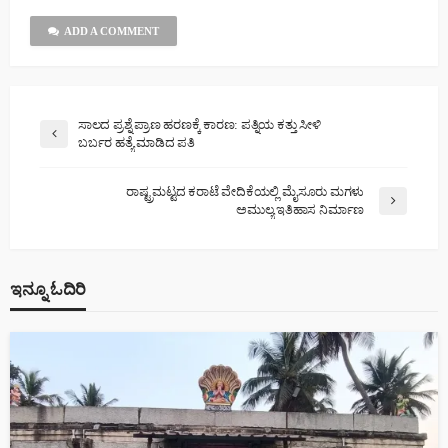
ADD A COMMENT
ಸಾಲದ ಪ್ರಶ್ನೆ ಪ್ರಾಣ ಹರಣಕ್ಕೆ ಕಾರಣ: ಪತ್ನಿಯ ಕತ್ತು ಸೀಳಿ
ಬರ್ಬರ ಹತ್ಯೆ ಮಾಡಿದ ಪತಿ
ರಾಷ್ಟ್ರಮಟ್ಟದ ಕರಾಟೆ ವೇದಿಕೆಯಲ್ಲಿ ಮೈಸೂರು ಮಗಳು
ಅಮುಲ್ಯ ಇತಿಹಾಸ ನಿರ್ಮಾಣ
ಇನ್ನೂ ಓದಿರಿ