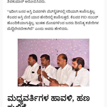
ಶಿವಕುಮಾರ್ ಆರೋಪಿಸಿದರು.
“ಇದೀಗ ಜನರ ಆಸ್ತಿ ವಿವರಗಳೇ ವೆಬ್‌ಸೈಟ್‌ನಲ್ಲಿ ಸರಿಯಾಗಿ ಕಾಣಿಸುತ್ತಿಲ್ಲ.
ಕೆಲವರ ಆಸ್ತಿ ಬೇರೆ ಯಾರ ಹೆಸರಿನಲ್ಲಿ ಕಾಣಿಸುತ್ತದೆ. ಕೆಲವರ PID ನಂಬರ್
ಹೊಂದಿಕೆಯಾಗುತ್ತಿಲ್ಲ. ಇಂತಹ ದೋಷಗಳಿಂದ ಜನರು ದಿನನಿತ್ಯ ಕಚೇರಿಗಳ
ಮೆಟ್ಟಿಲೇರಬೇಕಾಗಿದೆ” ಎಂದು ಅವರು ಹೇಳಿದರು.
ಮಧ್ಯವರ್ತಿಗಳ ಹಾವಳಿ, ಹಣ