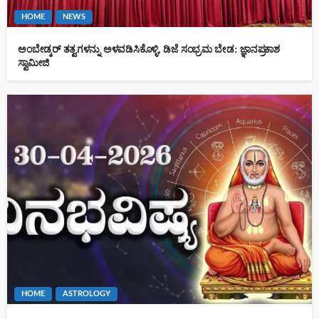
HOME
NEWS
ಅಂಬೇಡ್ಕರ್ ತತ್ವಗಳನ್ನು ಅಳವಡಿಸಿಕೊಳ್ಳಿ, ಡಿಜೆ ಸಂಭ್ರಮ ಬೇಡ: ಜ್ಞಾನಪ್ರಕಾಶ
ಸ್ವಾಮೀಜಿ
HOME
ASTROLOGY