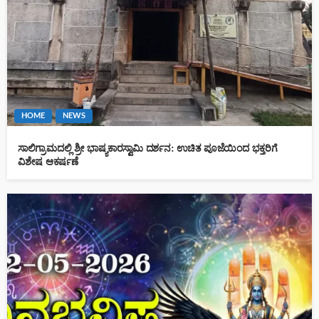
HOME
NEWS
ಸಾಲಿಗ್ರಾಮದಲ್ಲಿ ಶ್ರೀ ಭಾಷ್ಯಕಾರಸ್ವಾಮಿ ದರ್ಶನ: ಉಚಿತ ಪೂಜೆಯಿಂದ ಭಕ್ತರಿಗೆ
ವಿಶೇಷ ಆಕರ್ಷಣೆ