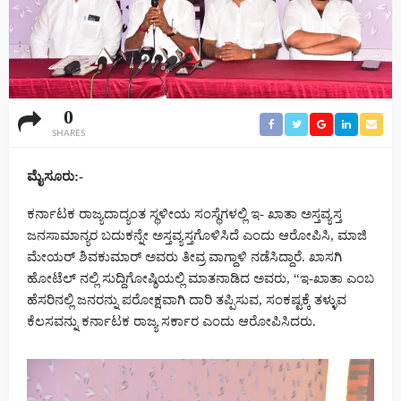
0
SHARES
ಮೈಸೂರು:-
ಕರ್ನಾಟಕ ರಾಜ್ಯದಾದ್ಯಂತ ಸ್ಥಳೀಯ ಸಂಸ್ಥೆಗಳಲ್ಲಿ ಇ- ಖಾತಾ ಅಸ್ತವ್ಯಸ್ತ
ಜನಸಾಮಾನ್ಯರ ಬದುಕನ್ನೇ ಅಸ್ತವ್ಯಸ್ತಗೊಳಿಸಿದೆ ಎಂದು ಆರೋಪಿಸಿ, ಮಾಜಿ
ಮೇಯರ್ ಶಿವಕುಮಾರ್ ಅವರು ತೀವ್ರ ವಾಗ್ದಾಳಿ ನಡೆಸಿದ್ದಾರೆ. ಖಾಸಗಿ
ಹೋಟೆಲ್ ನಲ್ಲಿ ಸುದ್ದಿಗೋಷ್ಠಿಯಲ್ಲಿ ಮಾತನಾಡಿದ ಅವರು, “ಇ-ಖಾತಾ ಎಂಬ
ಹೆಸರಿನಲ್ಲಿ ಜನರನ್ನು ಪರೋಕ್ಷವಾಗಿ ದಾರಿ ತಪ್ಪಿಸುವ, ಸಂಕಷ್ಟಕ್ಕೆ ತಳ್ಳುವ
ಕೆಲಸವನ್ನು ಕರ್ನಾಟಕ ರಾಜ್ಯ ಸರ್ಕಾರ ಎಂದು ಆರೋಪಿಸಿದರು.