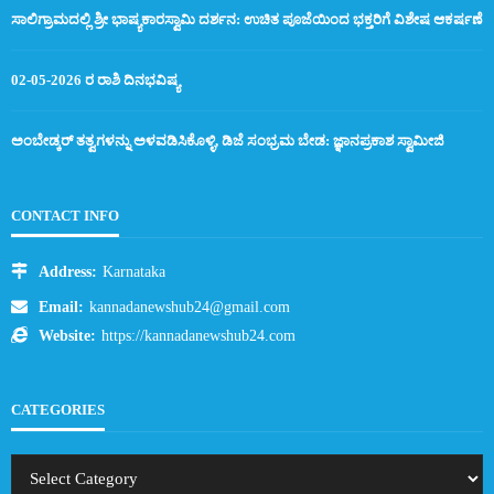
ಸಾಲಿಗ್ರಾಮದಲ್ಲಿ ಶ್ರೀ ಭಾಷ್ಯಕಾರಸ್ವಾಮಿ ದರ್ಶನ: ಉಚಿತ ಪೂಜೆಯಿಂದ ಭಕ್ತರಿಗೆ ವಿಶೇಷ ಆಕರ್ಷಣೆ
02-05-2026 ರ ರಾಶಿ ದಿನಭವಿಷ್ಯ
ಅಂಬೇಡ್ಕರ್ ತತ್ವಗಳನ್ನು ಅಳವಡಿಸಿಕೊಳ್ಳಿ, ಡಿಜೆ ಸಂಭ್ರಮ ಬೇಡ: ಜ್ಞಾನಪ್ರಕಾಶ ಸ್ವಾಮೀಜಿ
CONTACT INFO
Address:
Karnataka
Email:
kannadanewshub24@gmail.com
Website:
https://kannadanewshub24.com
CATEGORIES