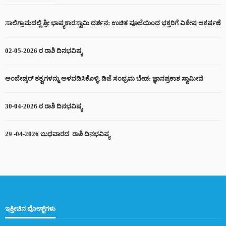
ಸಾಲಿಗ್ರಾಮದಲ್ಲಿ ಶ್ರೀ ಭಾಷ್ಯಕಾರಸ್ವಾಮಿ ದರ್ಶನ: ಉಚಿತ ಪೂಜೆಯಿಂದ ಭಕ್ತರಿಗೆ ವಿಶೇಷ ಆಕರ್ಷಣೆ
02-05-2026 ರ ರಾಶಿ ದಿನಭವಿಷ್ಯ
ಅಂಬೇಡ್ಕರ್ ತತ್ವಗಳನ್ನು ಅಳವಡಿಸಿಕೊಳ್ಳಿ, ಡಿಜೆ ಸಂಭ್ರಮ ಬೇಡ: ಜ್ಞಾನಪ್ರಕಾಶ ಸ್ವಾಮೀಜಿ
30-04-2026 ರ ರಾಶಿ ದಿನಭವಿಷ್ಯ
29 -04-2026 ಬುಧವಾರದ ರಾಶಿ ದಿನಭವಿಷ್ಯ
ಇತ್ತೀಚಿನ ಪೋಸ್ಟ್‌ಗಳು