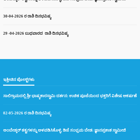
30-04-2026 ರ ರಾಶಿ ದಿನಭವಿಷ್ಯ
29 -04-2026 ಬುಧವಾರದ ರಾಶಿ ದಿನಭವಿಷ್ಯ
ಇತ್ತೀಚಿನ ಪೋಸ್ಟ್‌ಗಳು
ಸಾಲಿಗ್ರಾಮದಲ್ಲಿ ಶ್ರೀ ಭಾಷ್ಯಕಾರಸ್ವಾಮಿ ದರ್ಶನ: ಉಚಿತ ಪೂಜೆಯಿಂದ ಭಕ್ತರಿಗೆ ವಿಶೇಷ ಆಕರ್ಷಣೆ
02-05-2026 ರ ರಾಶಿ ದಿನಭವಿಷ್ಯ
ಅಂಬೇಡ್ಕರ್ ತತ್ವಗಳನ್ನು ಅಳವಡಿಸಿಕೊಳ್ಳಿ, ಡಿಜೆ ಸಂಭ್ರಮ ಬೇಡ: ಜ್ಞಾನಪ್ರಕಾಶ ಸ್ವಾಮೀಜಿ