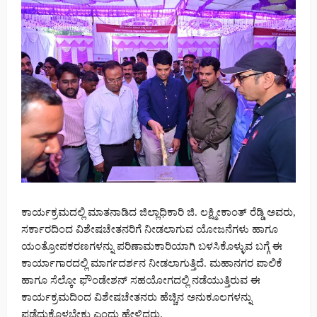
ಕಾರ್ಯಕ್ರಮದಲ್ಲಿ ಮಾತನಾಡಿದ ಜಿಲ್ಲಾಧಿಕಾರಿ ಜಿ. ಲಕ್ಷ್ಮೀಕಾಂತ್ ರೆಡ್ಡಿ ಅವರು,
ಸರ್ಕಾರದಿಂದ ವಿಶೇಷಚೇತನರಿಗೆ ನೀಡಲಾಗುವ ಯೋಜನೆಗಳು ಹಾಗೂ
ಯಂತ್ರೋಪಕರಣಗಳನ್ನು ಪರಿಣಾಮಕಾರಿಯಾಗಿ ಬಳಸಿಕೊಳ್ಳುವ ಬಗ್ಗೆ ಈ
ಕಾರ್ಯಾಗಾರದಲ್ಲಿ ಮಾರ್ಗದರ್ಶನ ನೀಡಲಾಗುತ್ತಿದೆ. ಮಹಾನಗರ ಪಾಲಿಕೆ
ಹಾಗೂ ಸೆಲ್ಕೋ ಫೌಂಡೇಶನ್ ಸಹಯೋಗದಲ್ಲಿ ನಡೆಯುತ್ತಿರುವ ಈ
ಕಾರ್ಯಕ್ರಮದಿಂದ ವಿಶೇಷಚೇತನರು ಹೆಚ್ಚಿನ ಅನುಕೂಲಗಳನ್ನು
ಪಡೆದುಕೊಳ್ಳಬೇಕು ಎಂದು ಹೇಳಿದರು.