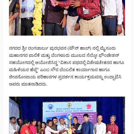
ನಗರದ ಶ್ರೀ ರಂಗಚಾರ್ಲು ಪುರಭವನ (ಟೌನ್ ಹಾಲ್) ನಲ್ಲಿ ಮೈಸೂರು
ಮಹಾನಗರ ಪಾಲಿಕೆ ಮತ್ತು ಬೆಂಗಳೂರು ಮೂಲದ ಸೆಲ್ಕೋ ಫೌಂಡೇಶನ್
ಸಹಯೋಗದಲ್ಲಿ ಆಯೋಜಿಸಿದ್ದ “ವಿಕಾಸ ಪಥದಲ್ಲಿ ವಿಶೇಷಚೇತನರ ಹಾಗೂ
ಮಹಿಳೆಯರ ಹೆಜ್ಜೆ” ಎಂಬ ಸೌರ ಬೆಂಬಲಿತ ಕಾರ್ಯಾಗಾರ ಹಾಗೂ
ಜೀವನೋಪಾಯ ಪರಿಹಾರಗಳ ಪ್ರದರ್ಶನ ಕಾರ್ಯಕ್ರಮವನ್ನು ಉದ್ಘಾಟಿಸಿ
ಅವರು ಮಾತನಾಡಿದರು.