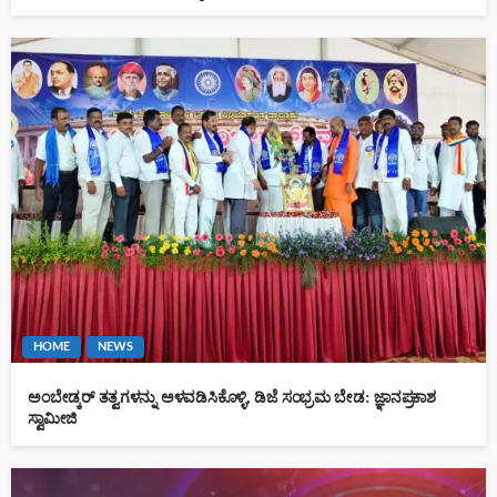
HOME
NEWS
ಅಂಬೇಡ್ಕರ್ ತತ್ವಗಳನ್ನು ಅಳವಡಿಸಿಕೊಳ್ಳಿ, ಡಿಜೆ ಸಂಭ್ರಮ ಬೇಡ: ಜ್ಞಾನಪ್ರಕಾಶ
ಸ್ವಾಮೀಜಿ