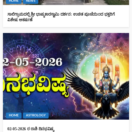
HOME
NEWS
ಸಾಲಿಗ್ರಾಮದಲ್ಲಿ ಶ್ರೀ ಭಾಷ್ಯಕಾರಸ್ವಾಮಿ ದರ್ಶನ: ಉಚಿತ ಪೂಜೆಯಿಂದ ಭಕ್ತರಿಗೆ
ವಿಶೇಷ ಆಕರ್ಷಣೆ
HOME
ASTROLOGY
02-05-2026 ರ ರಾಶಿ ದಿನಭವಿಷ್ಯ