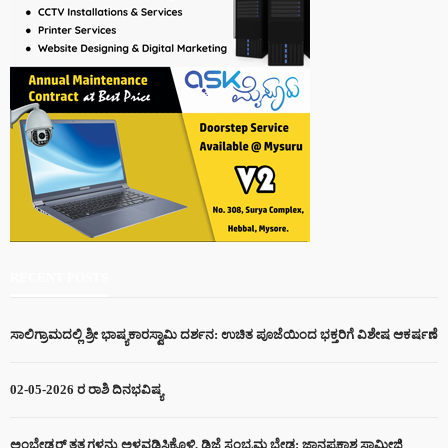
RECENT POSTS
ಸಾಲಿಗ್ರಾಮದಲ್ಲಿ ಶ್ರೀ ಭಾಷ್ಯಕಾರಸ್ವಾಮಿ ದರ್ಶನ: ಉಚಿತ ಪೂಜೆಯಿಂದ ಭಕ್ತರಿಗೆ ವಿಶೇಷ ಆಕರ್ಷಣೆ
02-05-2026 ರ ರಾಶಿ ದಿನಭವಿಷ್ಯ
ಅಂಬೇಡ್ಕರ್ ತತ್ವಗಳನ್ನು ಅಳವಡಿಸಿಕೊಳ್ಳಿ, ಡಿಜೆ ಸಂಭ್ರಮ ಬೇಡ: ಜ್ಞಾನಪ್ರಕಾಶ ಸ್ವಾಮೀಜಿ