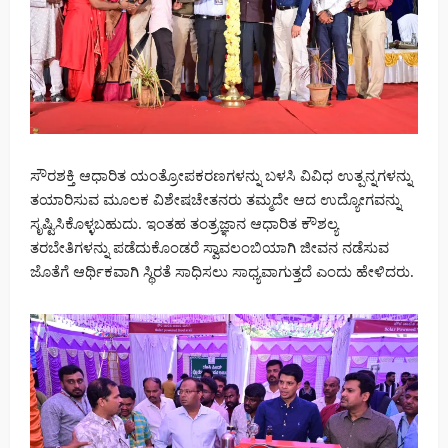
ಸೌರಶಕ್ತಿ ಆಧಾರಿತ ಯಂತ್ರೋಪಕರಣಗಳನ್ನು ಬಳಸಿ ವಿವಿಧ ಉತ್ಪನ್ನಗಳನ್ನು
ತಯಾರಿಸುವ ಮೂಲಕ ವಿಶೇಷಚೇತನರು ತಮ್ಮದೇ ಆದ ಉದ್ಯೋಗವನ್ನು
ಸೃಷ್ಟಿಸಿಕೊಳ್ಳಬಹುದು. ಇಂತಹ ತಂತ್ರಜ್ಞಾನ ಆಧಾರಿತ ಕೌಶಲ್ಯ
ತರಬೇತಿಗಳನ್ನು ಪಡೆದುಕೊಂಡರೆ ಸ್ವಾವಲಂಬಿಯಾಗಿ ಜೀವನ ನಡೆಸುವ
ಜೊತೆಗೆ ಆರ್ಥಿಕವಾಗಿ ಸ್ಥಿರತೆ ಸಾಧಿಸಲು ಸಾಧ್ಯವಾಗುತ್ತದೆ ಎಂದು ಹೇಳಿದರು.