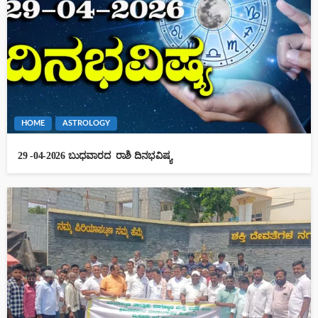
HOME
ASTROLOGY
29 -04-2026 ಬುಧವಾರದ ರಾಶಿ ದಿನಭವಿಷ್ಯ