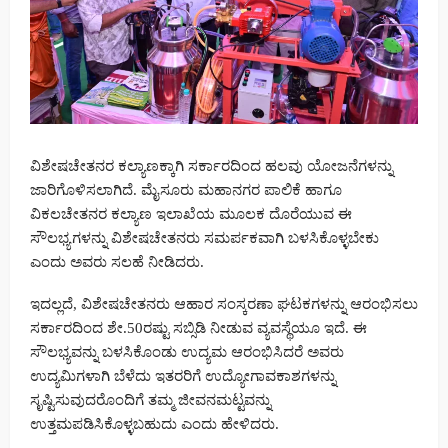
ವಿಶೇಷಚೇತನರ ಕಲ್ಯಾಣಕ್ಕಾಗಿ ಸರ್ಕಾರದಿಂದ ಹಲವು ಯೋಜನೆಗಳನ್ನು
ಜಾರಿಗೊಳಿಸಲಾಗಿದೆ. ಮೈಸೂರು ಮಹಾನಗರ ಪಾಲಿಕೆ ಹಾಗೂ
ವಿಕಲಚೇತನರ ಕಲ್ಯಾಣ ಇಲಾಖೆಯ ಮೂಲಕ ದೊರೆಯುವ ಈ
ಸೌಲಭ್ಯಗಳನ್ನು ವಿಶೇಷಚೇತನರು ಸಮರ್ಪಕವಾಗಿ ಬಳಸಿಕೊಳ್ಳಬೇಕು
ಎಂದು ಅವರು ಸಲಹೆ ನೀಡಿದರು.
ಇದಲ್ಲದೆ, ವಿಶೇಷಚೇತನರು ಆಹಾರ ಸಂಸ್ಕರಣಾ ಘಟಕಗಳನ್ನು ಆರಂಭಿಸಲು
ಸರ್ಕಾರದಿಂದ ಶೇ.50ರಷ್ಟು ಸಬ್ಸಿಡಿ ನೀಡುವ ವ್ಯವಸ್ಥೆಯೂ ಇದೆ. ಈ
ಸೌಲಭ್ಯವನ್ನು ಬಳಸಿಕೊಂಡು ಉದ್ಯಮ ಆರಂಭಿಸಿದರೆ ಅವರು
ಉದ್ಯಮಿಗಳಾಗಿ ಬೆಳೆದು ಇತರರಿಗೆ ಉದ್ಯೋಗಾವಕಾಶಗಳನ್ನು
ಸೃಷ್ಟಿಸುವುದರೊಂದಿಗೆ ತಮ್ಮ ಜೀವನಮಟ್ಟವನ್ನು
ಉತ್ತಮಪಡಿಸಿಕೊಳ್ಳಬಹುದು ಎಂದು ಹೇಳಿದರು.