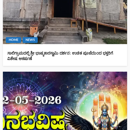
HOME
NEWS
ಸಾಲಿಗ್ರಾಮದಲ್ಲಿ ಶ್ರೀ ಭಾಷ್ಯಕಾರಸ್ವಾಮಿ ದರ್ಶನ: ಉಚಿತ ಪೂಜೆಯಿಂದ ಭಕ್ತರಿಗೆ
ವಿಶೇಷ ಆಕರ್ಷಣೆ