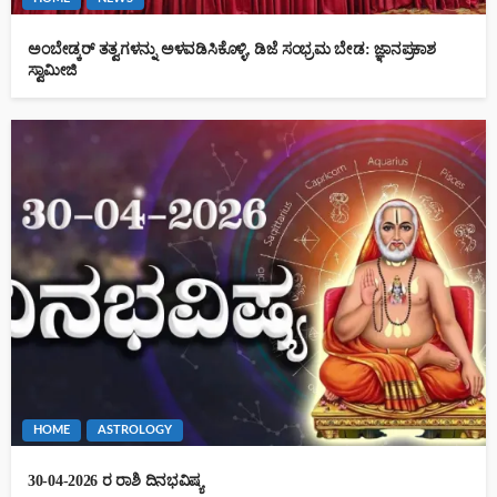
ಅಂಬೇಡ್ಕರ್ ತತ್ವಗಳನ್ನು ಅಳವಡಿಸಿಕೊಳ್ಳಿ, ಡಿಜೆ ಸಂಭ್ರಮ ಬೇಡ: ಜ್ಞಾನಪ್ರಕಾಶ
ಸ್ವಾಮೀಜಿ
HOME
ASTROLOGY
30-04-2026 ರ ರಾಶಿ ದಿನಭವಿಷ್ಯ