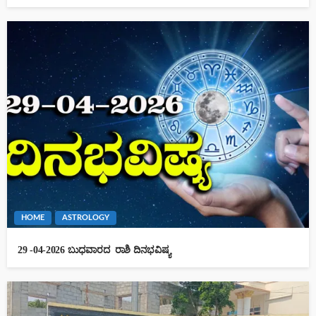
HOME
ASTROLOGY
29 -04-2026 ಬುಧವಾರದ ರಾಶಿ ದಿನಭವಿಷ್ಯ