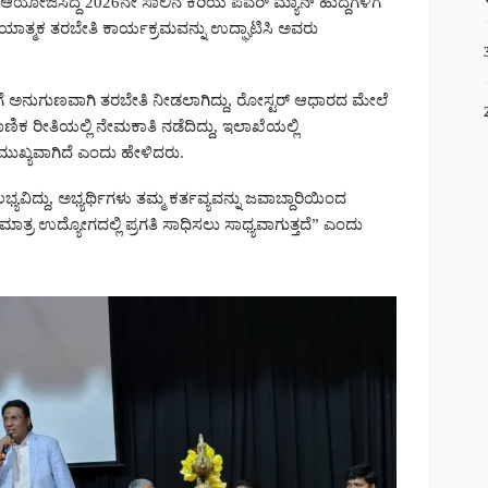
ಆಯೋಜಿಸಿದ್ದ 2026ನೇ ಸಾಲಿನ ಕಿರಿಯ ಪವರ್ ಮ್ಯಾನ್ ಹುದ್ದೆಗಳಿಗೆ
ಾತ್ಮಕ ತರಬೇತಿ ಕಾರ್ಯಕ್ರಮವನ್ನು ಉದ್ಘಾಟಿಸಿ ಅವರು
ೆಗೆ ಅನುಗುಣವಾಗಿ ತರಬೇತಿ ನೀಡಲಾಗಿದ್ದು, ರೋಸ್ಟರ್ ಆಧಾರದ ಮೇಲೆ
ಮಾಣಿಕ ರೀತಿಯಲ್ಲಿ ನೇಮಕಾತಿ ನಡೆದಿದ್ದು, ಇಲಾಖೆಯಲ್ಲಿ
ೆ ಮುಖ್ಯವಾಗಿದೆ ಎಂದು ಹೇಳಿದರು.
ಲಭ್ಯವಿದ್ದು, ಅಭ್ಯರ್ಥಿಗಳು ತಮ್ಮ ಕರ್ತವ್ಯವನ್ನು ಜವಾಬ್ದಾರಿಯಿಂದ
ಾತ್ರ ಉದ್ಯೋಗದಲ್ಲಿ ಪ್ರಗತಿ ಸಾಧಿಸಲು ಸಾಧ್ಯವಾಗುತ್ತದೆ” ಎಂದು