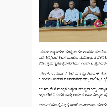
“ಪವರ್ ಮ್ಯಾನ್‌ಗಳು ಸಂಸ್ಥೆ ಹಾಗೂ ಗ್ರಾಹಕರ ನಡುವಿನ
ಇದೆ. ಶಿಸ್ತಿನಿಂದ ಕೆಲಸ ಮಾಡುವ ಮನೋಭಾವ ಬೆಳೆಸಿಕೊಳ
ಕಠಿಣ ಕ್ರಮ ಕೈಗೊಳ್ಳಲಾಗುವುದು” ಎಂದು ಎಚ್ಚರಿಸಿದರು
“ಸರ್ಕಾರಿ ಉದ್ಯೋಗ ಸಿಗುವುದು ಕಷ್ಟಕರವಾದ ಈ ಸಂದ
ಹಿರಿಯರು ನೀಡುವ ಮಾರ್ಗದರ್ಶನವನ್ನು ಪಾಲಿಸಿ, ಒಗ್ಗಟ
ಕೆಲಸದ ವೇಳೆ ಸುರಕ್ಷತೆ ಅತ್ಯಂತ ಮುಖ್ಯವಾಗಿದ್ದು, ವಿದ
ಗ್ರಾಹಕರಿಗೆ ನಿರಂತರ ಮತ್ತು ಅಡಚಣೆ ರಹಿತ ವಿದ್ಯುತ್
ಕಾರ್ಯಕ್ರಮದಲ್ಲಿ ನಿವೃತ್ತ ಇಂಜಿನಿಯರ್‌ಗಳಾದ ಯೋಗ