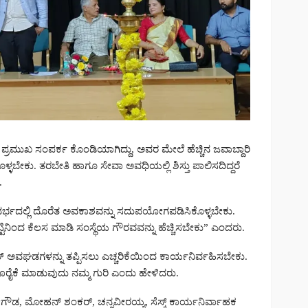
 ಪ್ರಮುಖ ಸಂಪರ್ಕ ಕೊಂಡಿಯಾಗಿದ್ದು, ಅವರ ಮೇಲೆ ಹೆಚ್ಚಿನ ಜವಾಬ್ದಾರಿ
್ಳಬೇಕು. ತರಬೇತಿ ಹಾಗೂ ಸೇವಾ ಅವಧಿಯಲ್ಲಿ ಶಿಸ್ತು ಪಾಲಿಸದಿದ್ದರೆ
.
ರ್ಭದಲ್ಲಿ ದೊರೆತ ಅವಕಾಶವನ್ನು ಸದುಪಯೋಗಪಡಿಸಿಕೊಳ್ಳಬೇಕು.
್ಟಿನಿಂದ ಕೆಲಸ ಮಾಡಿ ಸಂಸ್ಥೆಯ ಗೌರವವನ್ನು ಹೆಚ್ಚಿಸಬೇಕು” ಎಂದರು.
್ಯುತ್ ಅವಘಡಗಳನ್ನು ತಪ್ಪಿಸಲು ಎಚ್ಚರಿಕೆಯಿಂದ ಕಾರ್ಯನಿರ್ವಹಿಸಬೇಕು.
 ಪೂರೈಕೆ ಮಾಡುವುದು ನಮ್ಮ ಗುರಿ ಎಂದು ಹೇಳಿದರು.
ೇಗೌಡ, ಮೋಹನ್ ಶಂಕರ್, ಚನ್ನವೀರಯ್ಯ, ಸೆಸ್ಕ್ ಕಾರ್ಯನಿರ್ವಾಹಕ