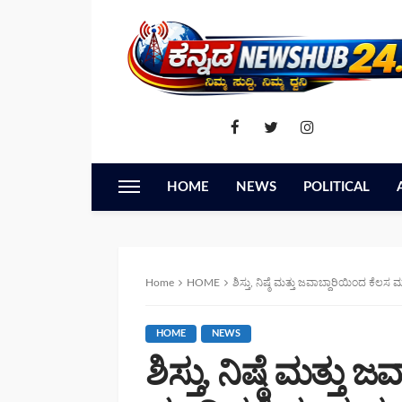
HOME
NEWS
POLITICAL
Home
HOME
ಶಿಸ್ತು, ನಿಷ್ಠೆ ಮತ್ತು ಜವಾಬ್ದಾರಿಯಿಂದ ಕೆಲಸ 
HOME
NEWS
ಶಿಸ್ತು, ನಿಷ್ಠೆ ಮತ್ತು