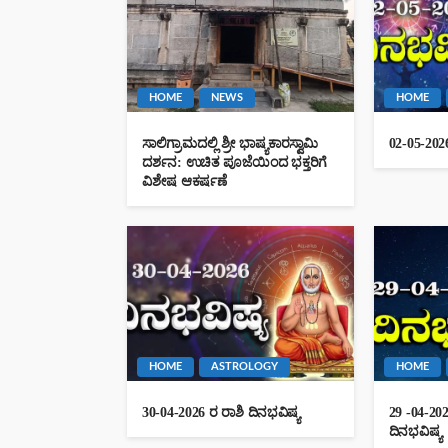
HOME
NEWS
HOME
ಸಾಲಿಗ್ರಾಮದಲ್ಲಿ ಶ್ರೀ ಭಾಷ್ಯಕಾರಸ್ವಾಮಿ
02-05-2026
ದರ್ಶನ: ಉಚಿತ ಪೂಜೆಯಿಂದ ಭಕ್ತರಿಗೆ
ವಿಶೇಷ ಆಕರ್ಷಣೆ
HOME
ASTROLOGY
HOME
30-04-2026 ರ ರಾಶಿ ದಿನಭವಿಷ್ಯ
29 -04-2
ದಿನಭವಿಷ್ಯ