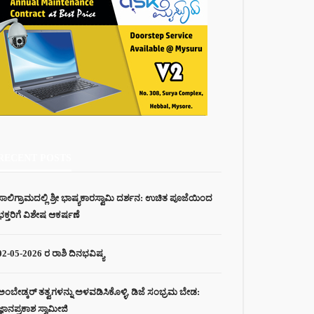
RECENT POSTS
ಸಾಲಿಗ್ರಾಮದಲ್ಲಿ ಶ್ರೀ ಭಾಷ್ಯಕಾರಸ್ವಾಮಿ ದರ್ಶನ: ಉಚಿತ ಪೂಜೆಯಿಂದ
ಭಕ್ತರಿಗೆ ವಿಶೇಷ ಆಕರ್ಷಣೆ
02-05-2026 ರ ರಾಶಿ ದಿನಭವಿಷ್ಯ
ಅಂಬೇಡ್ಕರ್ ತತ್ವಗಳನ್ನು ಅಳವಡಿಸಿಕೊಳ್ಳಿ, ಡಿಜೆ ಸಂಭ್ರಮ ಬೇಡ:
ಜ್ಞಾನಪ್ರಕಾಶ ಸ್ವಾಮೀಜಿ