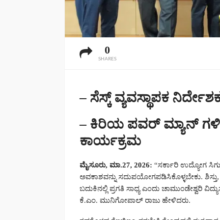
0
SHARES
– ಸೆಸ್ಕ್ ವ್ಯವಸ್ಥಾಪಕ ನಿರ್
– ಕಿರಿಯ ಪವರ್ ಮ್ಯಾನ್ ಗಳ
ಕಾರ್ಯಕ್ರಮ
ಮೈಸೂರು, ಮಾ.27, 2026:
“ಸರ್ಕಾರಿ ಉದ್ಯೋಗ ಸಿಗ
ಅವಕಾಶವನ್ನು ಸದುಪಯೋಗಪಡಿಸಿಕೊಳ್ಳಬೇಕು. ಶಿಸ್ತು, ನಿ
ಬದುಕಿನಲ್ಲಿ ಪ್ರಗತಿ ಸಾಧ್ಯ ಎಂದು ಚಾಮುಂಡೇಶ್ವರಿ ವಿದ
ಕೆ.ಎಂ. ಮುನಿಗೋಪಾಲ್ ರಾಜು ಹೇಳಿದರು.