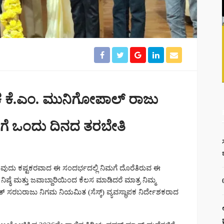
ದೇಶಕ ಕೆ.ಎಂ. ಮುನಿಗೋಪಾಲ್ ರಾಜು
ಿಗೆ ಒಂದು ದಿನದ ತರಬೇತಿ
ುವುದು ಕಷ್ಟಕರವಾದ ಈ ಸಂದರ್ಭದಲ್ಲಿ ನಿಮಗೆ ದೊರೆತಿರುವ ಈ
ಷ್ಠೆ ಮತ್ತು ಜವಾಬ್ದಾರಿಯಿಂದ ಕೆಲಸ ಮಾಡಿದರೆ ಮಾತ್ರ ನಿಮ್ಮ
್ಯುತ್ ಸರಬರಾಜು ನಿಗಮ ನಿಯಮಿತ (ಸೆಸ್ಕ್) ವ್ಯವಸ್ಥಾಪಕ ನಿರ್ದೇಶಕರಾದ