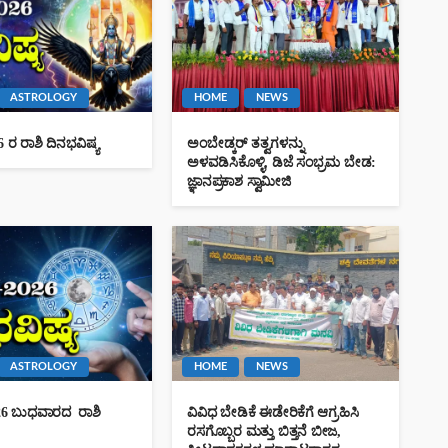
ASTROLOGY
HOME
NEWS
 ರ ರಾಶಿ ದಿನಭವಿಷ್ಯ
ಅಂಬೇಡ್ಕರ್ ತತ್ವಗಳನ್ನು
ಅಳವಡಿಸಿಕೊಳ್ಳಿ, ಡಿಜೆ ಸಂಭ್ರಮ ಬೇಡ:
ಜ್ಞಾನಪ್ರಕಾಶ ಸ್ವಾಮೀಜಿ
ASTROLOGY
HOME
NEWS
026 ಬುಧವಾರದ ರಾಶಿ
ವಿವಿಧ ಬೇಡಿಕೆ ಈಡೇರಿಕೆಗೆ ಆಗ್ರಹಿಸಿ
ರಸಗೊಬ್ಬರ ಮತ್ತು ಬಿತ್ತನೆ ಬೀಜ,