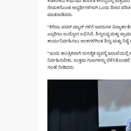
ಕಡಕೊಳದ ಕೆಇಬಿಇಎ ತರಬೇತಿ ಕೇಂದ್ರದಲ್ಲಿ ಶುಕ್ರವಾರ 
ನೇಮಕಗೊಂಡ ಅಭ್ಯರ್ಥಿಗಳಿಗಾಗಿ ಒಂದು ದಿನದ ಪರಿಚಯ
ಮಾತನಾಡಿದರು.
“ಕಿರಿಯ ಪವರ್ ಮ್ಯಾನ್ ಗಳಿಗೆ ಅವರುಗಳ ವಿದ್ಯಾರ್ಹತ
ಎಲ್ಲರಿಗೂ ಉದ್ಯೋಗ ಲಭಿಸಿದೆ. ಶಿಸ್ತುಬದ್ಧ ಮತ್ತು ಪ್ರಾ
ಕಾರ್ಯನಿರ್ವಹಿಸಲು ಅಂಕಗಳಿಗಿಂತ ಶಿಸ್ತು ಮತ್ತು ನಿಷ್ಠ
“ಇಂದು ತಾಂತ್ರಿಕವಾಗಿ ಸುಸಜ್ಜಿತ ವ್ಯವಸ್ಥೆ ಇಲಾಖೆಯಲ್ಲಿ 
ನಿರ್ವಹಿಸಬೇಕು. ಉತ್ತಮ ಗುಣಗಳನ್ನು ಬೆಳೆಸಿಕೊಂಡರೆ ಮ
ಸಲಹೆ ನೀಡಿದರು.