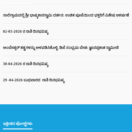
ಸಾಲಿಗ್ರಾಮದಲ್ಲಿ ಶ್ರೀ ಭಾಷ್ಯಕಾರಸ್ವಾಮಿ ದರ್ಶನ: ಉಚಿತ ಪೂಜೆಯಿಂದ ಭಕ್ತರಿಗೆ ವಿಶೇಷ ಆಕರ್ಷಣೆ
02-05-2026 ರ ರಾಶಿ ದಿನಭವಿಷ್ಯ
ಅಂಬೇಡ್ಕರ್ ತತ್ವಗಳನ್ನು ಅಳವಡಿಸಿಕೊಳ್ಳಿ, ಡಿಜೆ ಸಂಭ್ರಮ ಬೇಡ: ಜ್ಞಾನಪ್ರಕಾಶ ಸ್ವಾಮೀಜಿ
30-04-2026 ರ ರಾಶಿ ದಿನಭವಿಷ್ಯ
29 -04-2026 ಬುಧವಾರದ ರಾಶಿ ದಿನಭವಿಷ್ಯ
ಇತ್ತೀಚಿನ ಪೋಸ್ಟ್‌ಗಳು