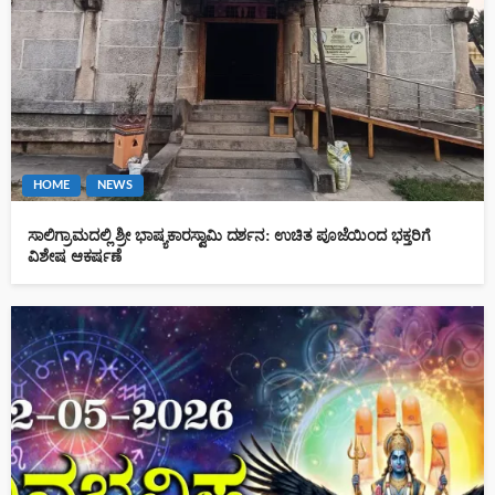
HOME
NEWS
ಸಾಲಿಗ್ರಾಮದಲ್ಲಿ ಶ್ರೀ ಭಾಷ್ಯಕಾರಸ್ವಾಮಿ ದರ್ಶನ: ಉಚಿತ ಪೂಜೆಯಿಂದ ಭಕ್ತರಿಗೆ
ವಿಶೇಷ ಆಕರ್ಷಣೆ