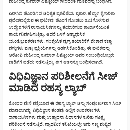
ಮಹೀಂದ್ರ ಕುಮಾರ್ ವಿಷ್ಣೋಯ್ ಸೇರಿದಂತೆ ಮೂವರನ್ನು ಬಂಧಿಸಿದೆ.
ಎನ್‌ಸಿಬಿ ಹೊರಡಿಸಿದ ಅಧಿಕೃತ ಪ್ರಕಟಣೆಯ ಪ್ರಕಾರ, ಹೆಬ್ಬಾಳ ಕೈಗಾರಿಕಾ
ಪ್ರದೇಶದಲ್ಲಿರುವ ಈ ಘಟಕವು ಹೊರಗೆ ನೋಡಲು ಶುಚಿಗೊಳಿಸುವ
ಉದ್ದೇಶಗಳಿಗೆ ರಾಸಾಯನಿಕಗಳನ್ನು ತಯಾರಿಸುವ ಕಾರ್ಖಾನೆಯಂತೆ
ಕಾರ್ಯನಿರ್ವಹಿಸುತ್ತಿತ್ತು. ಆದರೆ ಒಳಗೆ ಅತ್ಯಾಧುನಿಕ
ಯಂತ್ರೋಪಕರಣಗಳು, ಸಂಶ್ಲೇಷಿತ ಡ್ರಗ್ಸ್ ತಯಾರಿಕೆಗೆ ಬೇಕಾದ ಕಚ್ಚಾ
ವಸ್ತುಗಳು ಮತ್ತು ಪ್ರಕ್ರಿಯೆಗಳನ್ನು ಅಡಗಿಸಿಕೊಂಡಿತ್ತು. ಈ ಘಟಕವನ್ನು
ಆರೋಪಿ ಮಹೀಂದ್ರ ಕುಮಾರ್ ವಿಷ್ಣೋಯ್ ಅವರ ಸಂಬಂಧಿಯೊಬ್ಬರು
ಬಾಡಿಗೆಗೆ ಪಡೆದು ನಡೆಸುತ್ತಿದ್ದು, ಈಗ ಆತನನ್ನೂ ಬಂಧಿಸಲಾಗಿದೆ.
ವಿಧಿವಿಜ್ಞಾನ ಪರಿಶೀಲನೆಗೆ ಸೀಜ್
ಮಾಡಿದ ರಹಸ್ಯ ಲ್ಯಾಬ್
ಶೋಧದ ವೇಳೆ ಪತ್ತೆಯಾದ ಈ ರಹಸ್ಯ ಲ್ಯಾಬ್ ಅನ್ನು ಸಂಪೂರ್ಣವಾಗಿ ಸೀಜ್
ಮಾಡಲಾಗಿದ್ದು, ವಿಧಿವಿಜ್ಞಾನ ತಂಡವು ಅಲ್ಲಿನ ಉಪಕರಣಗಳು,
ರಾಸಾಯನಿಕಗಳು ಮತ್ತು ಉತ್ಪಾದನಾ ವಿಧಾನಗಳ ಕುರಿತು ಸೂಕ್ಷ್ಮ
ಪರಿಶೀಲನೆ ನಡೆಸುತ್ತಿದೆ. ಪ್ರಾಥಮಿಕ ತನಿಖೆಯಲ್ಲೇ ಇದು ಸಣ್ಣ ಮಟ್ಟದ