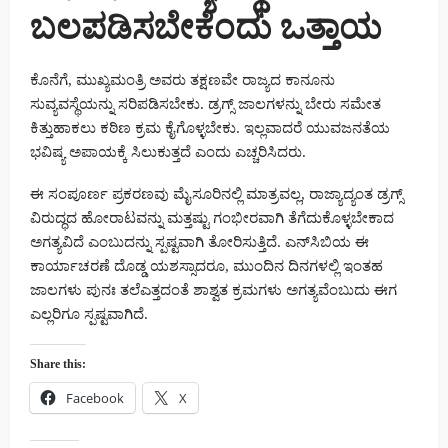
ಬಲಪಡಿಸಬೇಕೆಂದು ಒತ್ತಾಯ
ಕೊನೆಗೆ, ಮುಖ್ಯಮಂತ್ರಿ ಅವರು ತಕ್ಷಣವೇ ರಾಜ್ಯದ ಕಾನೂನು
ಸುವ್ಯವಸ್ಥೆಯನ್ನು ಸರಿಪಡಿಸಬೇಕು. ಡ್ರಗ್ಸ್ ಜಾಲಗಳನ್ನು ಬೇರು ಸಮೇತ
ಕಿತ್ತುಹಾಕಲು ಕಠಿಣ ಕ್ರಮ ಕೈಗೊಳ್ಳಬೇಕು. ಇಲ್ಲವಾದರೆ ಯುವಜನತೆಯ
ಭವಿಷ್ಯ ಅಪಾಯಕ್ಕೆ ಸಿಲುಕುತ್ತದೆ ಎಂದು ಎಚ್ಚರಿಸಿದರು.
ಈ ಸಂಪೂರ್ಣ ಪ್ರಕರಣವು ಮೈಸೂರಿನಲ್ಲಿ ಮಾತ್ರವಲ್ಲ, ರಾಜ್ಯಾದ್ಯಂತ ಡ್ರಗ್ಸ್
ವಿರುದ್ಧದ ಹೋರಾಟವನ್ನು ಮತ್ತಷ್ಟು ಗಂಭೀರವಾಗಿ ತೆಗೆದುಕೊಳ್ಳಬೇಕಾದ
ಅಗತ್ಯವಿದೆ ಎಂಬುದನ್ನು ಸ್ಪಷ್ಟವಾಗಿ ತೋರಿಸುತ್ತಿದೆ. ಎನ್‌ಸಿಬಿಯ ಈ
ಕಾರ್ಯಾಚರಣೆ ದೊಡ್ಡ ಯಶಸ್ಸಾದರೂ, ಮುಂದಿನ ದಿನಗಳಲ್ಲಿ ಇಂತಹ
ಜಾಲಗಳು ಪುನಃ ತಲೆಎತ್ತದಂತೆ ಶಾಶ್ವತ ಕ್ರಮಗಳು ಅಗತ್ಯವೆಂಬುದು ಈಗ
ಎಲ್ಲರಿಗೂ ಸ್ಪಷ್ಟವಾಗಿದೆ.
Share this:
Facebook
X