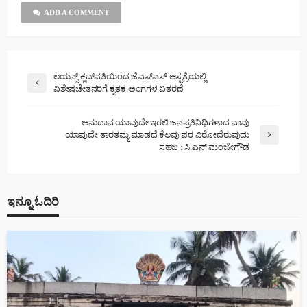
ADD A COMMENT
ಲಯನ್ಸ್ ಕ್ಲಬ್‌ವತಿಯಿಂದ ಜೆಎಸ್‌ಎಸ್ ಆಸ್ಪತ್ರೆಯಲ್ಲಿ
ವಿಶೇಷಚೇತನರಿಗೆ ಕೃತಕ ಅಂಗಗಳ ವಿತರಣೆ
ಅನುದಾನ ಯಾವುದೇ ಇರಲಿ ಜನಪ್ರತಿನಿಧಿಗಳಾದ ನಾವು
ಯಾವುದೇ ತಾರತಮ್ಯ ಮಾಡದೆ ಕೆಲವು ಪರ ವಿರೋದೆರುವುದು
ಸಹಜ : ಸಿ.ಎನ್ ಮಂಜೇಗೌಡ
ಇನ್ನೂ ಓದಿರಿ