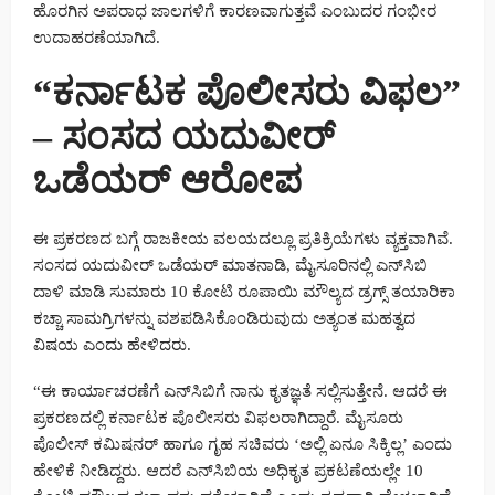
ಹೊರಗಿನ ಅಪರಾಧ ಜಾಲಗಳಿಗೆ ಕಾರಣವಾಗುತ್ತವೆ ಎಂಬುದರ ಗಂಭೀರ
ಉದಾಹರಣೆಯಾಗಿದೆ.
“ಕರ್ನಾಟಕ ಪೊಲೀಸರು ವಿಫಲ”
– ಸಂಸದ ಯದುವೀರ್
ಒಡೆಯರ್ ಆರೋಪ
ಈ ಪ್ರಕರಣದ ಬಗ್ಗೆ ರಾಜಕೀಯ ವಲಯದಲ್ಲೂ ಪ್ರತಿಕ್ರಿಯೆಗಳು ವ್ಯಕ್ತವಾಗಿವೆ.
ಸಂಸದ ಯದುವೀರ್ ಒಡೆಯರ್ ಮಾತನಾಡಿ, ಮೈಸೂರಿನಲ್ಲಿ ಎನ್‌ಸಿಬಿ
ದಾಳಿ ಮಾಡಿ ಸುಮಾರು 10 ಕೋಟಿ ರೂಪಾಯಿ ಮೌಲ್ಯದ ಡ್ರಗ್ಸ್ ತಯಾರಿಕಾ
ಕಚ್ಚಾ ಸಾಮಗ್ರಿಗಳನ್ನು ವಶಪಡಿಸಿಕೊಂಡಿರುವುದು ಅತ್ಯಂತ ಮಹತ್ವದ
ವಿಷಯ ಎಂದು ಹೇಳಿದರು.
“ಈ ಕಾರ್ಯಾಚರಣೆಗೆ ಎನ್‌ಸಿಬಿಗೆ ನಾನು ಕೃತಜ್ಞತೆ ಸಲ್ಲಿಸುತ್ತೇನೆ. ಆದರೆ ಈ
ಪ್ರಕರಣದಲ್ಲಿ ಕರ್ನಾಟಕ ಪೊಲೀಸರು ವಿಫಲರಾಗಿದ್ದಾರೆ. ಮೈಸೂರು
ಪೊಲೀಸ್ ಕಮಿಷನರ್ ಹಾಗೂ ಗೃಹ ಸಚಿವರು ‘ಅಲ್ಲಿ ಏನೂ ಸಿಕ್ಕಿಲ್ಲ’ ಎಂದು
ಹೇಳಿಕೆ ನೀಡಿದ್ದರು. ಆದರೆ ಎನ್‌ಸಿಬಿಯ ಅಧಿಕೃತ ಪ್ರಕಟಣೆಯಲ್ಲೇ 10