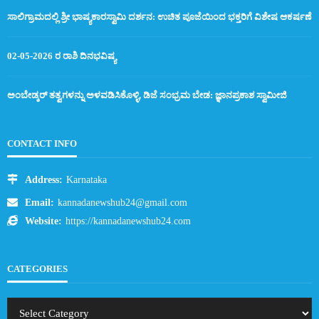
ಸಾಲಿಗ್ರಾಮದಲ್ಲಿ ಶ್ರೀ ಭಾಷ್ಯಕಾರಸ್ವಾಮಿ ದರ್ಶನ: ಉಚಿತ ಪೂಜೆಯಿಂದ ಭಕ್ತರಿಗೆ ವಿಶೇಷ ಆಕರ್ಷಣೆ
02-05-2026 ರ ರಾಶಿ ದಿನಭವಿಷ್ಯ
ಅಂಬೇಡ್ಕರ್ ತತ್ವಗಳನ್ನು ಅಳವಡಿಸಿಕೊಳ್ಳಿ, ಡಿಜೆ ಸಂಭ್ರಮ ಬೇಡ: ಜ್ಞಾನಪ್ರಕಾಶ ಸ್ವಾಮೀಜಿ
CONTACT INFO
Address:
Karnataka
Email:
kannadanewshub24@gmail.com
Website:
https://kannadanewshub24.com
CATEGORIES