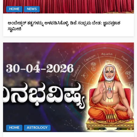
HOME
NEWS
ಅಂಬೇಡ್ಕರ್ ತತ್ವಗಳನ್ನು ಅಳವಡಿಸಿಕೊಳ್ಳಿ, ಡಿಜೆ ಸಂಭ್ರಮ ಬೇಡ: ಜ್ಞಾನಪ್ರಕಾಶ
ಸ್ವಾಮೀಜಿ
HOME
ASTROLOGY