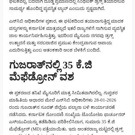
ಘಟಕವಲ್ಲ, ಬದಲಾಗಿ ದೊಡ್ಡ ಪ್ರಮಾಣದಲ್ಲಿ ಸಿಂಥೆಟಿಕ್ ಡ್ರಗ್ಸ್ ತಯಾರಿಸುವ
ಸಾಮರ್ಥ್ಯ ಹೊಂದಿದ್ದ ವ್ಯವಸ್ಥಿತ ಲ್ಯಾಬ್ ಎಂಬುದು ಸ್ಪಷ್ಟವಾಗಿದೆ.
ಎನ್‌ಸಿಬಿ ಅಧಿಕಾರಿಗಳ ಪ್ರಕಾರ, ಈ ಘಟಕದಿಂದ ತಯಾರಾಗುತ್ತಿದ್ದ ಮಾದಕ
ವಸ್ತುಗಳನ್ನು ಕರ್ನಾಟಕ ಮಾತ್ರವಲ್ಲದೆ ಇತರೆ ರಾಜ್ಯಗಳಿಗೆ ಸಾಗಿಸುವ ವ್ಯವಸ್ಥಿತ
ಜಾಲ ಕಾರ್ಯನಿರ್ವಹಿಸುತ್ತಿತ್ತು. ಇದರಿಂದ ಮೈಸೂರು ನಗರವು ಡ್ರಗ್ಸ್
ಉತ್ಪಾದನೆ ಮತ್ತು ಸರಬರಾಜಿನ ಪ್ರಮುಖ ಕೇಂದ್ರವಾಗುವ ಅಪಾಯ
ಎದುರಿಸುತ್ತಿತ್ತು ಎಂಬ ಆತಂಕಕಾರಿ ಅಂಶ ಬೆಳಕಿಗೆ ಬಂದಿದೆ.
ಗುಜರಾತ್‌ನಲ್ಲಿ 35 ಕೆ.ಜಿ
ಮೆಫೆಡ್ರೋನ್ ವಶ
ಈ ಪ್ರಕರಣದ ತನಿಖೆ ಮೈಸೂರಿಗೆ ಮಾತ್ರ ಸೀಮಿತವಾಗಿರಲಿಲ್ಲ. ಗುಪ್ತಚರ
ಮಾಹಿತಿಯ ಆಧಾರದ ಮೇಲೆ ಎನ್‌ಸಿಬಿ ಅಧಿಕಾರಿಗಳು 28-01-2026
ರಂದು ಗುಜರಾತ್‌ನ ಸೂರತ್ ಜಿಲ್ಲೆಯ ಪಲ್ಸಾನಾ ಬಳಿ ಕಾರ್ಯಾಚರಣೆ
ನಡೆಸಿದರು. ಕರ್ನಾಟಕ ನೋಂದಣಿ ಸಂಖ್ಯೆಯ ಟೊಯೋಟಾ ಫಾರ್ಚೂನರ್
ಎಸ್‌ಯುವಿಯನ್ನು ತಡೆಹಿಡಿದು ಪರಿಶೀಲಿಸಿದಾಗ, ಸುಮಾರು 35 ಕೆ.ಜಿ
ಮೆಫೆಡ್ರೋನ್ (MD) ಪತ್ತೆಯಾಯಿತು. ಇದು ಅಂತರರಾಜ್ಯ ಮಟ್ಟದಲ್ಲಿ ಡ್ರಗ್ಸ್