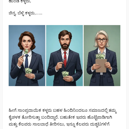
ಹುಂಡಿ ಕಳ್ಳರು,
ಚಿನ್ನ, ಬೆಳ್ಳಿ ಕಳ್ಳರು,…..
ಹೀಗೆ ಸಾಂಪ್ರದಾಯಿಕ ಕಳ್ಳರು ಬಹಳ ಹಿಂದಿನಿಂದಲೂ ಸಮಾಜದಲ್ಲಿ ತಮ್ಮ
ಕೈಚಳಕ ತೋರಿಸುತ್ತಾ ಬಂದಿದ್ದಾರೆ. ಬಹುತೇಕ ಇವರು ಹೊಟ್ಟೆಪಾಡಿಗಾಗಿ
ಮತ್ತು ಕೆಲವರು ಸಾಲಬಾಧೆ ತೀರಿಸಲು, ಇನ್ನೂ ಕೆಲವರು ದುಶ್ಚಟಗಳಿಗೆ