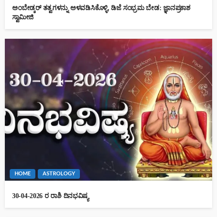
ಅಂಬೇಡ್ಕರ್ ತತ್ವಗಳನ್ನು ಅಳವಡಿಸಿಕೊಳ್ಳಿ, ಡಿಜೆ ಸಂಭ್ರಮ ಬೇಡ: ಜ್ಞಾನಪ್ರಕಾಶ
ಸ್ವಾಮೀಜಿ
HOME
ASTROLOGY
30-04-2026 ರ ರಾಶಿ ದಿನಭವಿಷ್ಯ