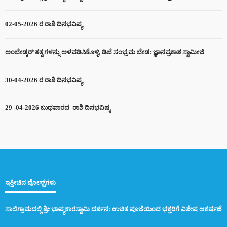
02-05-2026 ರ ರಾಶಿ ದಿನಭವಿಷ್ಯ
ಅಂಬೇಡ್ಕರ್ ತತ್ವಗಳನ್ನು ಅಳವಡಿಸಿಕೊಳ್ಳಿ, ಡಿಜೆ ಸಂಭ್ರಮ ಬೇಡ: ಜ್ಞಾನಪ್ರಕಾಶ ಸ್ವಾಮೀಜಿ
30-04-2026 ರ ರಾಶಿ ದಿನಭವಿಷ್ಯ
29 -04-2026 ಬುಧವಾರದ ರಾಶಿ ದಿನಭವಿಷ್ಯ
ಇತ್ತೀಚಿನ ಪೋಸ್ಟ್‌ಗಳು
ಸಾಲಿಗ್ರಾಮದಲ್ಲಿ ಶ್ರೀ ಭಾಷ್ಯಕಾರಸ್ವಾಮಿ ದರ್ಶನ: ಉಚಿತ ಪೂಜೆಯಿಂದ ಭಕ್ತರಿಗೆ ವಿಶೇಷ ಆಕರ್ಷಣೆ