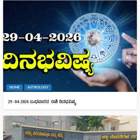
HOME
ASTROLOGY
29 -04-2026 ಬುಧವಾರದ ರಾಶಿ ದಿನಭವಿಷ್ಯ