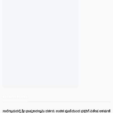
RECENT POSTS
ಸಾಲಿಗ್ರಾಮದಲ್ಲಿ ಶ್ರೀ ಭಾಷ್ಯಕಾರಸ್ವಾಮಿ ದರ್ಶನ: ಉಚಿತ ಪೂಜೆಯಿಂದ ಭಕ್ತರಿಗೆ ವಿಶೇಷ ಆಕರ್ಷಣೆ