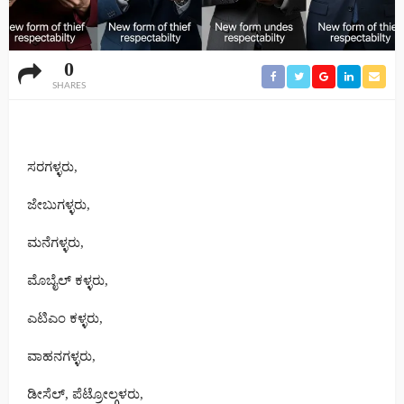
0
SHARES
ಸರಗಳ್ಳರು,
ಜೇಬುಗಳ್ಳರು,
ಮನೆಗಳ್ಳರು,
ಮೊಬೈಲ್ ಕಳ್ಳರು,
ಎಟಿಎಂ ಕಳ್ಳರು,
ವಾಹನಗಳ್ಳರು,
ಡೀಸೆಲ್, ಪೆಟ್ರೋಲ್ಗಳರು,