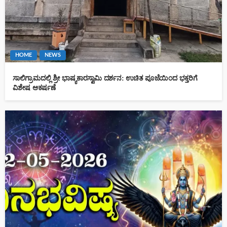
HOME
NEWS
ಸಾಲಿಗ್ರಾಮದಲ್ಲಿ ಶ್ರೀ ಭಾಷ್ಯಕಾರಸ್ವಾಮಿ ದರ್ಶನ: ಉಚಿತ ಪೂಜೆಯಿಂದ ಭಕ್ತರಿಗೆ
ವಿಶೇಷ ಆಕರ್ಷಣೆ