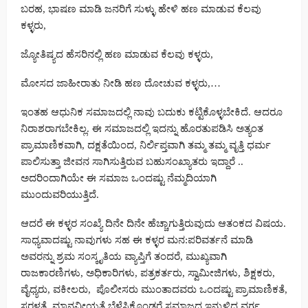
ಬರಹ, ಭಾಷಣ ಮಾಡಿ ಜನರಿಗೆ ಸುಳ್ಳು ಹೇಳಿ ಹಣ ಮಾಡುವ ಕೆಲವು
ಕಳ್ಳರು,
ಜ್ಯೋತಿಷ್ಯದ ಹೆಸರಿನಲ್ಲಿ ಹಣ ಮಾಡುವ ಕೆಲವು ಕಳ್ಳರು,
ಮೋಸದ ಜಾಹೀರಾತು ನೀಡಿ ಹಣ ದೋಚುವ ಕಳ್ಳರು,…
ಇಂತಹ ಆಧುನಿಕ ಸಮಾಜದಲ್ಲಿ ನಾವು ಬದುಕು ಕಟ್ಟಿಕೊಳ್ಳಬೇಕಿದೆ. ಆದರೂ
ನಿರಾಶರಾಗಬೇಕಿಲ್ಲ. ಈ ಸಮಾಜದಲ್ಲಿ ಇದನ್ನು ಹೊರತುಪಡಿಸಿ ಅತ್ಯಂತ
ಪ್ರಾಮಾಣಿಕವಾಗಿ, ದಕ್ಷತೆಯಿಂದ, ನಿರ್ಲಿಪ್ತವಾಗಿ ತಮ್ಮ ತಮ್ಮ ವೃತ್ತಿ ಧರ್ಮ
ಪಾಲಿಸುತ್ತಾ ಜೀವನ ಸಾಗಿಸುತ್ತಿರುವ ಬಹುಸಂಖ್ಯಾತರು ಇದ್ದಾರೆ ..
ಅದರಿಂದಾಗಿಯೇ ಈ ಸಮಾಜ ಒಂದಷ್ಟು ನೆಮ್ಮದಿಯಾಗಿ
ಮುಂದುವರಿಯುತ್ತಿದೆ.
ಆದರೆ ಈ ಕಳ್ಳರ ಸಂಖ್ಯೆ ದಿನೇ ದಿನೇ ಹೆಚ್ಚಾಗುತ್ತಿರುವುದು ಆತಂಕದ ವಿಷಯ.
ಸಾಧ್ಯವಾದಷ್ಟು ನಾವುಗಳು ಸಹ ಈ ಕಳ್ಳರ ಮನ:ಪರಿವರ್ತನೆ ಮಾಡಿ
ಅವರನ್ನು ಶ್ರಮ ಸಂಸ್ಕೃತಿಯ ವ್ಯಾಪ್ತಿಗೆ ತಂದರೆ, ಮುಖ್ಯವಾಗಿ
ರಾಜಕಾರಣಿಗಳು, ಅಧಿಕಾರಿಗಳು, ಪತ್ರಕರ್ತರು, ಸ್ವಾಮೀಜಿಗಳು, ಶಿಕ್ಷಕರು,
ವೈಧ್ಯರು, ವಕೀಲರು, ಪೊಲೀಸರು ಮುಂತಾದವರು ಒಂದಷ್ಟು ಪ್ರಾಮಾಣಿಕತೆ,
ಸರಳತೆ, ಮಾನವೀಯತೆ ಬೆಳೆಸಿಕೊಂಡರೆ ಸಮಾಜದ ಇನ್ನುಳಿದ ವರ್ಗ