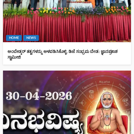
HOME
NEWS
ಅಂಬೇಡ್ಕರ್ ತತ್ವಗಳನ್ನು ಅಳವಡಿಸಿಕೊಳ್ಳಿ, ಡಿಜೆ ಸಂಭ್ರಮ ಬೇಡ: ಜ್ಞಾನಪ್ರಕಾಶ
ಸ್ವಾಮೀಜಿ