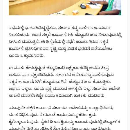
ಸಭೆಯಲ್ಲಿ ಭಾಗವಹಿಸಿದ್ದ ರೈತರು, ಸರ್ಕಾರ ತನ್ನ ಪಾಲಿನ ಸಹಾಯಧನ
ನೀಡಬಹುದು. ಆದರೆ ಸಕ್ಕರೆ ಕಾರ್ಖಾನೆಗಳು ಹೆಚ್ಚುವರಿ ಹಣ ನೀಡುವುದರಲ್ಲಿ
ವಿಳಂಬ ಮಾಡುತ್ತಿವೆ. ಈ ಹಿನ್ನೆಲೆಯಲ್ಲಿ ಸಭೆಗೆ ಹಾಜರಾಗಿರುವ ಸಕ್ಕರೆ
ಕಾರ್ಖಾನೆ ಪ್ರತಿನಿಧಿಗಳಿಂದ ಸ್ಪಷ್ಟ ಮತ್ತು ಖಚಿತ ಭರವಸೆ ಪಡೆಯಬೇಕು
ಎಂದು ಒತ್ತಾಯಿಸಿದರು.
ಈ ಮಾತು ಕೇಳುತ್ತಿದ್ದಂತೆ ಜಿಲ್ಲಾಧಿಕಾರಿ ಲಕ್ಷ್ಮಿಕಾಂತರೆಡ್ಡಿ ಅವರು ತೀವ್ರ
ಅಸಮಾಧಾನ ವ್ಯಕ್ತಪಡಿಸಿದರು. ಸರ್ಕಾರದ ಆದೇಶವನ್ನು ಪಾಲಿಸುವುದು
ಸಕ್ಕರೆ ಕಾರ್ಖಾನೆಗಳಿಗೆ ಕಡ್ಡಾಯವಾಗಿದೆ. ಹೆಚ್ಚುವರಿ ಹಣ ಕೊಡುತ್ತೀರಾ
ಅಥವಾ ಇಲ್ಲವಾ ಎಂದು ಪ್ರಶ್ನೆ ಮಾಡುವ ಅಗತ್ಯವೇ ಇಲ್ಲ. ಸರ್ಕಾರದ ಆದೇಶ
ಪಾಲನೆ ಮಾಡಬೇಕಷ್ಟೇ ಎಂದು ಕಠಿಣವಾಗಿ ತಾಕೀತು ಮಾಡಿದರು.
ಯಾವುದೇ ಸಕ್ಕರೆ ಕಾರ್ಖಾನೆ ಸರ್ಕಾರದ ಆದೇಶವನ್ನು ಉಲ್ಲಂಘಿಸಿದರೆ,
ದಂಡ ವಿಧಿಸುವುದು ಸೇರಿದಂತೆ ಕಾನೂನುಬದ್ಧ ಕಠಿಣ ಕ್ರಮ
ಕೈಗೊಳ್ಳಲಾಗುವುದು. ರೈತರ ಹಿತಾಸಕ್ತಿಯನ್ನು ಕಾಪಾಡುವುದರಲ್ಲಿ ಜಿಲ್ಲಾಡಳಿತ
ಯಾವುದೇ ರೀತಿಯ ಸಡಿಲತೆ ತೋರಿಸುವುದಿಲ್ಲ ಎಂದು ಎಚ್ಚರಿಸಿದರು.