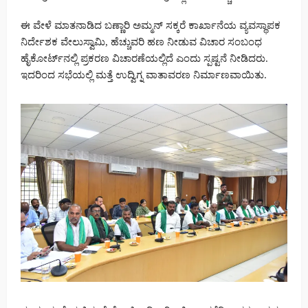
ಈ ವೇಳೆ ಮಾತನಾಡಿದ ಬಣ್ಣಾರಿ ಅಮ್ಮನ್ ಸಕ್ಕರೆ ಕಾರ್ಖಾನೆಯ ವ್ಯವಸ್ಥಾಪಕ
ನಿರ್ದೇಶಕ ವೇಲುಸ್ವಾಮಿ, ಹೆಚ್ಚುವರಿ ಹಣ ನೀಡುವ ವಿಚಾರ ಸಂಬಂಧ
ಹೈಕೋರ್ಟ್‌ನಲ್ಲಿ ಪ್ರಕರಣ ವಿಚಾರಣೆಯಲ್ಲಿದೆ ಎಂದು ಸ್ಪಷ್ಟನೆ ನೀಡಿದರು.
ಇದರಿಂದ ಸಭೆಯಲ್ಲಿ ಮತ್ತೆ ಉದ್ವಿಗ್ನ ವಾತಾವರಣ ನಿರ್ಮಾಣವಾಯಿತು.