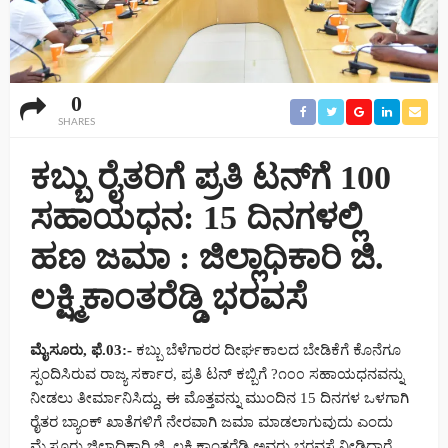
0
SHARES
ಕಬ್ಬು ರೈತರಿಗೆ ಪ್ರತಿ ಟನ್‌ಗೆ 100
ಸಹಾಯಧನ: 15 ದಿನಗಳಲ್ಲಿ
ಹಣ ಜಮಾ : ಜಿಲ್ಲಾಧಿಕಾರಿ ಜಿ.
ಲಕ್ಷ್ಮಿಕಾಂತರೆಡ್ಡಿ ಭರವಸೆ
ಮೈಸೂರು, ಫೆ.03:-
ಕಬ್ಬು ಬೆಳೆಗಾರರ ದೀರ್ಘಕಾಲದ ಬೇಡಿಕೆಗೆ ಕೊನೆಗೂ
ಸ್ಪಂದಿಸಿರುವ ರಾಜ್ಯ ಸರ್ಕಾರ, ಪ್ರತಿ ಟನ್ ಕಬ್ಬಿಗೆ ?೧೦೦ ಸಹಾಯಧನವನ್ನು
ನೀಡಲು ತೀರ್ಮಾನಿಸಿದ್ದು, ಈ ಮೊತ್ತವನ್ನು ಮುಂದಿನ 15 ದಿನಗಳ ಒಳಗಾಗಿ
ರೈತರ ಬ್ಯಾಂಕ್ ಖಾತೆಗಳಿಗೆ ನೇರವಾಗಿ ಜಮಾ ಮಾಡಲಾಗುವುದು ಎಂದು
ಮೈಸೂರು ಜಿಲ್ಲಾಧಿಕಾರಿ ಜಿ. ಲಕ್ಷ್ಮಿಕಾಂತರೆಡ್ಡಿ ಅವರು ಭರವಸೆ ನೀಡಿದ್ದಾರೆ.