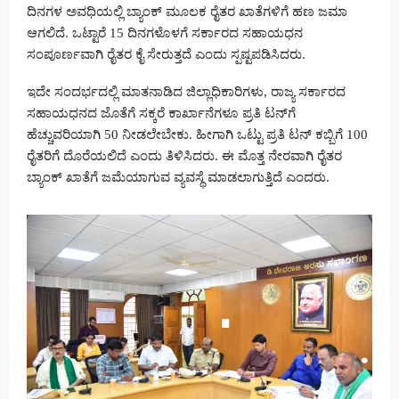
ದಿನಗಳ ಅವಧಿಯಲ್ಲಿ ಬ್ಯಾಂಕ್ ಮೂಲಕ ರೈತರ ಖಾತೆಗಳಿಗೆ ಹಣ ಜಮಾ
ಆಗಲಿದೆ. ಒಟ್ಟಾರೆ 15 ದಿನಗಳೊಳಗೆ ಸರ್ಕಾರದ ಸಹಾಯಧನ
ಸಂಪೂರ್ಣವಾಗಿ ರೈತರ ಕೈ ಸೇರುತ್ತದೆ ಎಂದು ಸ್ಪಷ್ಟಪಡಿಸಿದರು.
ಇದೇ ಸಂದರ್ಭದಲ್ಲಿ ಮಾತನಾಡಿದ ಜಿಲ್ಲಾಧಿಕಾರಿಗಳು, ರಾಜ್ಯ ಸರ್ಕಾರದ
ಸಹಾಯಧನದ ಜೊತೆಗೆ ಸಕ್ಕರೆ ಕಾರ್ಖಾನೆಗಳೂ ಪ್ರತಿ ಟನ್‌ಗೆ
ಹೆಚ್ಚುವರಿಯಾಗಿ 50 ನೀಡಲೇಬೇಕು. ಹೀಗಾಗಿ ಒಟ್ಟು ಪ್ರತಿ ಟನ್ ಕಬ್ಬಿಗೆ 100
ರೈತರಿಗೆ ದೊರೆಯಲಿದೆ ಎಂದು ತಿಳಿಸಿದರು. ಈ ಮೊತ್ತ ನೇರವಾಗಿ ರೈತರ
ಬ್ಯಾಂಕ್ ಖಾತೆಗೆ ಜಮೆಯಾಗುವ ವ್ಯವಸ್ಥೆ ಮಾಡಲಾಗುತ್ತಿದೆ ಎಂದರು.