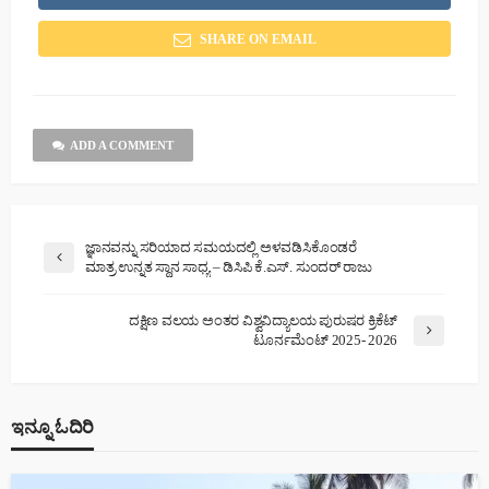
SHARE ON EMAIL
ADD A COMMENT
ಜ್ಞಾನವನ್ನು ಸರಿಯಾದ ಸಮಯದಲ್ಲಿ ಅಳವಡಿಸಿಕೊಂಡರೆ
ಮಾತ್ರ ಉನ್ನತ ಸ್ಥಾನ ಸಾಧ್ಯ – ಡಿಸಿಪಿ ಕೆ.ಎಸ್. ಸುಂದರ್ ರಾಜು
ದಕ್ಷಿಣ ವಲಯ ಅಂತರ ವಿಶ್ವವಿದ್ಯಾಲಯ ಪುರುಷರ ಕ್ರಿಕೆಟ್
ಟೂರ್ನಮೆಂಟ್ 2025- 2026
ಇನ್ನೂ ಓದಿರಿ