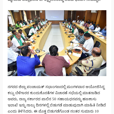
ನಗರದ ಜಿಲ್ಲಾ ಪಂಚಾಯತ್ ಸಭಾಂಗಣದಲ್ಲಿ ಮಂಗಳವಾರ ಆಯೋಜಿಸಿದ್ದ
ಕಬ್ಬು ಬೆಳೆಗಾರರ ಕುಂದುಕೊರತೆಗಳ ವಿಚಾರಣೆ ಸಭೆಯಲ್ಲಿ ಮಾತನಾಡಿದ
ಅವರು, ರಾಜ್ಯ ಸರ್ಕಾರದ ಪಾಲಿನ 50 ಸಹಾಯಧನವನ್ನು ಹಣಕಾಸು
ಇಲಾಖೆ ಇನ್ನು ನಾಲ್ಕು ದಿನಗಳಲ್ಲಿ ಬಿಡುಗಡೆ ಮಾಡುವುದಾಗಿ ಮಾಹಿತಿ ನೀಡಿದೆ
ಎಂದು ತಿಳಿಸಿದರು. ಈ ಮೊತ್ತ ಬಿಡುಗಡೆಗೊಂಡ ನಂತರ ಸುಮಾರು 10