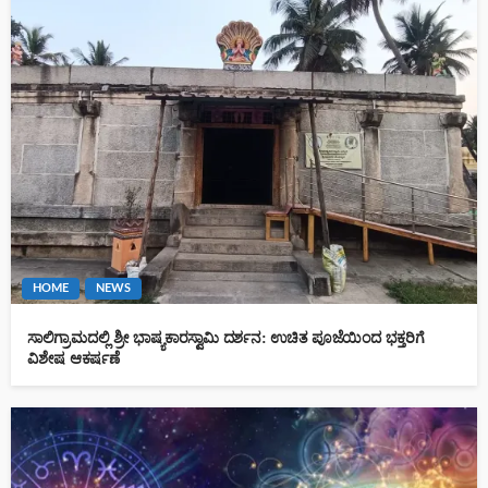
HOME
NEWS
ಸಾಲಿಗ್ರಾಮದಲ್ಲಿ ಶ್ರೀ ಭಾಷ್ಯಕಾರಸ್ವಾಮಿ ದರ್ಶನ: ಉಚಿತ ಪೂಜೆಯಿಂದ ಭಕ್ತರಿಗೆ
ವಿಶೇಷ ಆಕರ್ಷಣೆ