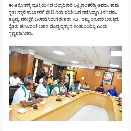
ಈ ಆರೋಪಕ್ಕೆ ಪ್ರತಿಕ್ರಿಯಿಸಿದ ಜಿಲ್ಲಾಧಿಕಾರಿ ಲಕ್ಷ್ಮಿಕಾಂತರೆಡ್ಡಿ ಅವರು, ತಾವು
ಸ್ವತಃ ಸಕ್ಕರೆ ಕಾರ್ಖಾನೆಗೆ ಭೇಟಿ ನೀಡಿ ಪರಿಶೀಲನೆ ನಡೆಸಿದ್ದಾಗಿ ತಿಳಿಸಿದರು.
ಕಬ್ಬನ್ನು ಪರೀಕ್ಷೆಗೆ ಒಳಪಡಿಸಿದಾಗ ಶೇಕಡಾ 9.25 ರಷ್ಟು ಇಳುವರಿ ಬರುತ್ತಿದೆ.
ರೈತರು ಹೇಳುವಂತೆ ಬಹಳ ದೊಡ್ಡ ವ್ಯತ್ಯಾಸ ಕಂಡುಬಂದಿಲ್ಲ ಎಂದು
ಸ್ಪಷ್ಟಪಡಿಸಿದರು.