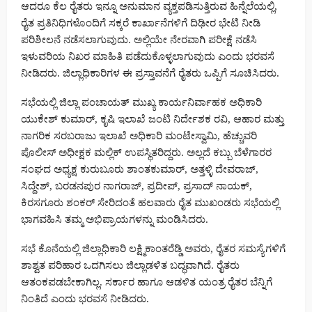
ಆದರೂ ಕೆಲ ರೈತರು ಇನ್ನೂ ಅನುಮಾನ ವ್ಯಕ್ತಪಡಿಸುತ್ತಿರುವ ಹಿನ್ನೆಲೆಯಲ್ಲಿ,
ರೈತ ಪ್ರತಿನಿಧಿಗಳೊಂದಿಗೆ ಸಕ್ಕರೆ ಕಾರ್ಖಾನೆಗಳಿಗೆ ದಿಢೀರ ಭೇಟಿ ನೀಡಿ
ಪರಿಶೀಲನೆ ನಡೆಸಲಾಗುವುದು. ಅಲ್ಲಿಯೇ ನೇರವಾಗಿ ಪರೀಕ್ಷೆ ನಡೆಸಿ
ಇಳುವರಿಯ ನಿಖರ ಮಾಹಿತಿ ಪಡೆದುಕೊಳ್ಳಲಾಗುವುದು ಎಂದು ಭರವಸೆ
ನೀಡಿದರು. ಜಿಲ್ಲಾಧಿಕಾರಿಗಳ ಈ ಪ್ರಸ್ತಾವನೆಗೆ ರೈತರು ಒಪ್ಪಿಗೆ ಸೂಚಿಸಿದರು.
ಸಭೆಯಲ್ಲಿ ಜಿಲ್ಲಾ ಪಂಚಾಯತ್ ಮುಖ್ಯ ಕಾರ್ಯನಿರ್ವಾಹಕ ಅಧಿಕಾರಿ
ಯುಕೇಶ್ ಕುಮಾರ್, ಕೃಷಿ ಇಲಾಖೆ ಜಂಟಿ ನಿರ್ದೇಶಕ ರವಿ, ಆಹಾರ ಮತ್ತು
ನಾಗರಿಕ ಸರಬರಾಜು ಇಲಾಖೆ ಅಧಿಕಾರಿ ಮಂಟೇಸ್ವಾಮಿ, ಹೆಚ್ಚುವರಿ
ಪೊಲೀಸ್ ಅಧೀಕ್ಷಕ ಮಲ್ಲಿಕ್ ಉಪಸ್ಥಿತರಿದ್ದರು. ಅಲ್ಲದೆ ಕಬ್ಬು ಬೆಳೆಗಾರರ
ಸಂಘದ ಅಧ್ಯಕ್ಷ ಕುರುಬೂರು ಶಾಂತಕುಮಾರ್, ಅತ್ತಳ್ಳಿ ದೇವರಾಜ್,
ಸಿದ್ದೇಶ್, ಬರಡನಪುರ ನಾಗರಾಜ್, ಪ್ರದೀಪ್, ಪ್ರಸಾದ್ ನಾಯಕ್,
ಕಿರಸಗೂರು ಶಂಕರ್ ಸೇರಿದಂತೆ ಹಲವಾರು ರೈತ ಮುಖಂಡರು ಸಭೆಯಲ್ಲಿ
ಭಾಗವಹಿಸಿ ತಮ್ಮ ಅಭಿಪ್ರಾಯಗಳನ್ನು ಮಂಡಿಸಿದರು.
ಸಭೆ ಕೊನೆಯಲ್ಲಿ ಜಿಲ್ಲಾಧಿಕಾರಿ ಲಕ್ಷ್ಮಿಕಾಂತರೆಡ್ಡಿ ಅವರು, ರೈತರ ಸಮಸ್ಯೆಗಳಿಗೆ
ಶಾಶ್ವತ ಪರಿಹಾರ ಒದಗಿಸಲು ಜಿಲ್ಲಾಡಳಿತ ಬದ್ಧವಾಗಿದೆ. ರೈತರು
ಆತಂಕಪಡಬೇಕಾಗಿಲ್ಲ. ಸರ್ಕಾರ ಹಾಗೂ ಆಡಳಿತ ಯಂತ್ರ ರೈತರ ಬೆನ್ನಿಗೆ
ನಿಂತಿದೆ ಎಂದು ಭರವಸೆ ನೀಡಿದರು.