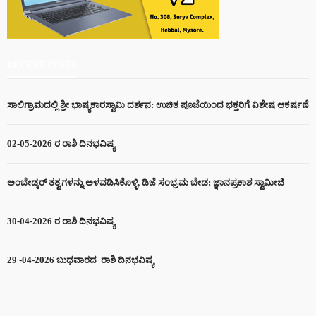
RECENT POSTS
ಸಾಲಿಗ್ರಾಮದಲ್ಲಿ ಶ್ರೀ ಭಾಷ್ಯಕಾರಸ್ವಾಮಿ ದರ್ಶನ: ಉಚಿತ ಪೂಜೆಯಿಂದ ಭಕ್ತರಿಗೆ ವಿಶೇಷ ಆಕರ್ಷಣೆ
02-05-2026 ರ ರಾಶಿ ದಿನಭವಿಷ್ಯ
ಅಂಬೇಡ್ಕರ್ ತತ್ವಗಳನ್ನು ಅಳವಡಿಸಿಕೊಳ್ಳಿ, ಡಿಜೆ ಸಂಭ್ರಮ ಬೇಡ: ಜ್ಞಾನಪ್ರಕಾಶ ಸ್ವಾಮೀಜಿ
30-04-2026 ರ ರಾಶಿ ದಿನಭವಿಷ್ಯ
29 -04-2026 ಬುಧವಾರದ ರಾಶಿ ದಿನಭವಿಷ್ಯ