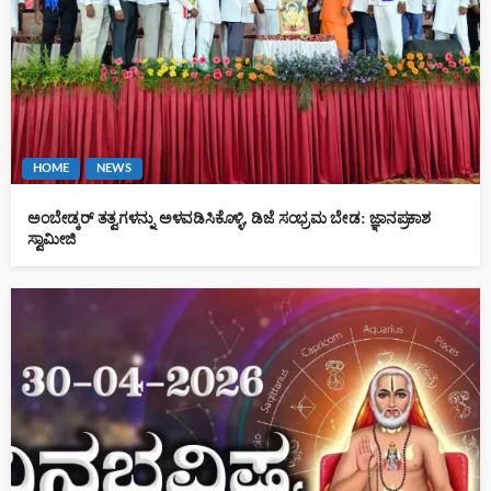
HOME
NEWS
ಅಂಬೇಡ್ಕರ್ ತತ್ವಗಳನ್ನು ಅಳವಡಿಸಿಕೊಳ್ಳಿ, ಡಿಜೆ ಸಂಭ್ರಮ ಬೇಡ: ಜ್ಞಾನಪ್ರಕಾಶ
ಸ್ವಾಮೀಜಿ