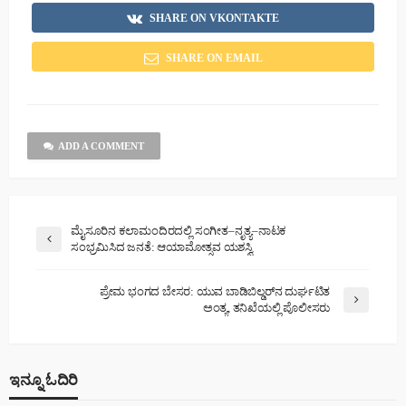
SHARE ON VKONTAKTE
SHARE ON EMAIL
ADD A COMMENT
ಮೈಸೂರಿನ ಕಲಾಮಂದಿರದಲ್ಲಿ ಸಂಗೀತ–ನೃತ್ಯ–ನಾಟಕ
ಸಂಭ್ರಮಿಸಿದ ಜನತೆ: ಆಯಾಮೋತ್ಸವ ಯಶಸ್ವಿ
ಪ್ರೇಮ ಭಂಗದ ಬೇಸರ: ಯುವ ಬಾಡಿಬಿಲ್ಡರ್‌ನ ದುರ್ಘಟಿತ
ಅಂತ್ಯ, ತನಿಖೆಯಲ್ಲಿ ಪೊಲೀಸರು
ಇನ್ನೂ ಓದಿರಿ