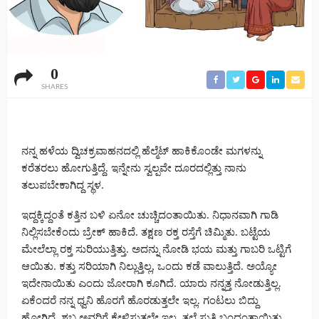
0
SHARES
ನನ್ನ ಹಳೆಯ ದ್ವಿಚಕ್ರವಾಹನದಲ್ಲಿ ಹೆಲ್ಮೆಟ್ ಹಾಕಿಕೊಂಡೇ ಮಗಳನ್ನು
ಕರೆತರಲು ಹೋಗುತ್ತಿದ್ದೆ. ಇನ್ನೇನು ಸ್ವಲ್ಪವೇ ದೂರದಲ್ಲಿತ್ತು ನಾನು
ತಲುಪಬೇಕಾಗಿದ್ದ ಸ್ಥಳ.
ಇದ್ದಕ್ಕಿದ್ದಂತೆ ಕತ್ತಿನ ಬಳಿ ಏನೋ ಚುಚ್ಚಿದಂತಾಯಿತು. ನಿಧಾನವಾಗಿ ಗಾಡಿ
ನಿಲ್ಲಿಸಬೇಕೆಂದು ಬ್ರೇಕ್ ಹಾಕಿದೆ. ತಕ್ಷಣ ರಕ್ತ ರಸ್ತೆಗೆ ಚಿಮ್ಮಿತು. ಬಟ್ಟೆಯ
ಮೇಲೆಲ್ಲಾ ರಕ್ತ ಸುರಿಯುತ್ತಿತ್ತು. ಅದನ್ನು ನೋಡಿ ಭಯ ಮತ್ತು ಗಾಬರಿ ಒಟ್ಟಿಗೆ
ಆಯಿತು. ಕತ್ತು ಸರಿಯಾಗಿ ನಿಲ್ಲುತ್ತಿಲ್ಲ, ಒಂದು ಕಡೆ ವಾಲುತ್ತಿದೆ. ಅಯ್ಯೋ
ಇದೇನಾಯಿತು ಎಂದು ಜೋರಾಗಿ ಕೂಗಿದೆ. ಯಾರು ನನ್ನತ್ತ ನೋಡುತ್ತಿಲ್ಲ.
ಏಕೆಂದರೆ ನನ್ನ ಧ್ವನಿ ಹೊರಗೆ ಹೊರಡುತ್ತಲೇ ಇಲ್ಲ. ಗಂಟಲು ಬಿದ್ದು
ಹೋಗಿದೆ. ಶಬ್ದ ಅವರಿಗೆ ಕೇಳಿಸುತ್ತಲೇ ಇಲ್ಲ. ತಲೆ ಸುತ್ತಿ ಬಂದಂತಾಯಿತು.