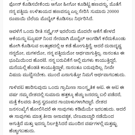
ಫೋನ್ ಕೊಡಿಸಬೇಕೆಂದು ಆಗೋ ಹೀಗೋ ಕೂಡಿಟ್ಟ ಹಣವನ್ನು, ಜೊತೆಗೆ
ನನ್ನ ಪತ್ನಿಯ ಉಳಿತಾಯದ ಹಣವನ್ನೂ ಎಲ್ಲ ಸೇರಿಸಿ ಸುಮಾರು 20000
ರೂಪಾಯಿ ಬೆಲೆಯ ಮೊಬೈಲ್ ಕೊಡಿಸಲು ನಿರ್ಧರಿಸಿದೆ.
ಅವಳಿಗೆ ಒಂದು ರೀತಿ ಸರ್ಪ್ರೈಸ್ ಇರಲೆಂದು ಮೊದಲೇ ಆಕೆಗೆ ಹೇಳದೆ
ಆಕೆಯನ್ನು ಟ್ಯೂಷನ್ ನಿಂದ ನೇರವಾಗಿ ಮೊಬೈಲ್ ಅಂಗಡಿಗೆ ಕರೆದುಕೊಂಡು
ಹೋಗಿ ಕೊಡಿಸುವ ಉತ್ಸಾಹದಲ್ಲಿ ಆ ಕಡೆ ಹೋಗುತ್ತಿದ್ದೆ. ಆದರೆ ದುರಾದೃಷ್ಟ
ನನ್ನದೋ, ಮಗಳದೋ, ನನ್ನ ಪತ್ನಿಯದೋ ಅರ್ಥವಾಗುತ್ತಿಲ್ಲ. ನಾನಂತೂ ಈ
ಭೂಮಿಯಿಂದ ಹೊರಟೆ. ನನ್ನ ಬರುವಿಕೆಗೆ ಅಲ್ಲಿ ಮಗಳು ಕಾಯುತ್ತಿದ್ದರೆ,
ಮನೆಯಲ್ಲಿ ಹೆಂಡತಿ ಕಾಯುತ್ತಿದ್ದಾಳೆ, ನಾನಂತೂ ಬರುವುದಿಲ್ಲ. ನೀವೇ
ವಿಷಯ ಮುಟ್ಟಿಸಬೇಕು. ಮುಂದೆ ಏನಾಗುತ್ತೋ ನಿಮಗೆ ಅರ್ಥವಾಗಬಹುದು.
ಗಾಳಿಪಟ ಹಾರಿಸುವುದು ಒಂದು ಗ್ರಾಮೀಣ ಸಾಂಸ್ಕೃತಿಕ ಆಟ. ಈ ಆಟ ಈ
ವರ್ಷ ನಮ್ಮ ದೇಶದಲ್ಲಿ ಸುಮಾರು ಹತ್ತಕ್ಕೂ ಹೆಚ್ಚು ಜನರನ್ನು ಬಲಿ ಪಡೆದರೆ,
ಮತ್ತೆ ಕೆಲವರು ತೀವ್ರ ಸ್ವರೂಪದ ಗಾಯಾಳುಗಳಾಗಿದ್ದಾರೆ. ದೇಶದ
ಜನಸಂಖ್ಯೆಗೆ ಹೋಲಿಸಿದರೆ ಈ ಸಾವುಗಳು ಕಡಿಮೆಯೇ ಇರಬಹುದು. ಆದರೆ
ಈ ಸಾವುಗಳು ಮಾತ್ರ ತೀರಾ ಅನಾವಶ್ಯಕ, ಬೇಜವಾಬ್ದಾರಿ ನಡೆಯಿಂದ
ಆಗುತ್ತಿದೆ ಮತ್ತು ಇದನ್ನು ನಿರ್ಲಕ್ಷಿಸಿದರೆ ಮುಂದಿನ ವರ್ಷಗಳಲ್ಲಿ ಮತ್ತಷ್ಟು
ಹೆಚ್ಚಾಗಬಹುದು.