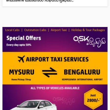
ಕೀಟನಾಶಕಗಳ ಮಾರಾಟಗಾರರ ಸಂಘದಿಂದ ಪ್ರತಿಭಟನೆ.,