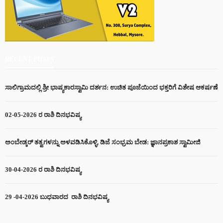
RECENT POSTS
ಸಾಲಿಗ್ರಾಮದಲ್ಲಿ ಶ್ರೀ ಭಾಷ್ಯಕಾರಸ್ವಾಮಿ ದರ್ಶನ: ಉಚಿತ ಪೂಜೆಯಿಂದ ಭಕ್ತರಿಗೆ ವಿಶೇಷ ಆಕರ್ಷಣೆ
02-05-2026 ರ ರಾಶಿ ದಿನಭವಿಷ್ಯ
ಅಂಬೇಡ್ಕರ್ ತತ್ವಗಳನ್ನು ಅಳವಡಿಸಿಕೊಳ್ಳಿ, ಡಿಜೆ ಸಂಭ್ರಮ ಬೇಡ: ಜ್ಞಾನಪ್ರಕಾಶ ಸ್ವಾಮೀಜಿ
30-04-2026 ರ ರಾಶಿ ದಿನಭವಿಷ್ಯ
29 -04-2026 ಬುಧವಾರದ ರಾಶಿ ದಿನಭವಿಷ್ಯ