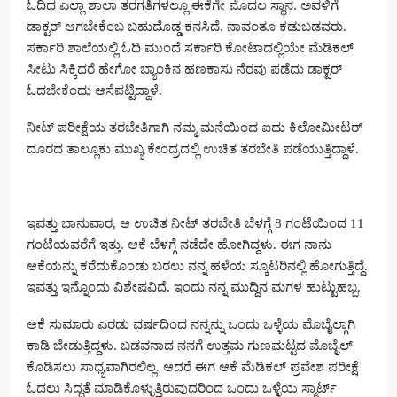
ಓದಿದ ಎಲ್ಲಾ ಶಾಲಾ ತರಗತಿಗಳಲ್ಲೂ ಈಕೆಗೇ ಮೊದಲ ಸ್ಥಾನ. ಅವಳಿಗೆ
ಡಾಕ್ಟರ್ ಆಗಬೇಕೆಂಬ ಬಹುದೊಡ್ಡ ಕನಸಿದೆ. ನಾವಂತೂ ಕಡುಬಡವರು.
ಸರ್ಕಾರಿ ಶಾಲೆಯಲ್ಲಿ ಓದಿ ಮುಂದೆ ಸರ್ಕಾರಿ ಕೋಟಾದಲ್ಲಿಯೇ ಮೆಡಿಕಲ್
ಸೀಟು ಸಿಕ್ಕಿದರೆ ಹೇಗೋ ಬ್ಯಾಂಕಿನ ಹಣಕಾಸು ನೆರವು ಪಡೆದು ಡಾಕ್ಟರ್
ಓದಬೇಕೆಂದು ಆಸೆಪಟ್ಟಿದ್ದಾಳೆ.
ನೀಟ್ ಪರೀಕ್ಷೆಯ ತರಬೇತಿಗಾಗಿ ನಮ್ಮ ಮನೆಯಿಂದ ಐದು ಕಿಲೋಮೀಟರ್
ದೂರದ ತಾಲ್ಲೂಕು ಮುಖ್ಯ ಕೇಂದ್ರದಲ್ಲಿ ಉಚಿತ ತರಬೇತಿ ಪಡೆಯುತ್ತಿದ್ದಾಳೆ.
ಇವತ್ತು ಭಾನುವಾರ, ಆ ಉಚಿತ ನೀಟ್ ತರಬೇತಿ ಬೆಳಗ್ಗೆ 8 ಗಂಟೆಯಿಂದ 11
ಗಂಟೆಯವರೆಗೆ ಇತ್ತು. ಆಕೆ ಬೆಳಗ್ಗೆ ನಡೆದೇ ಹೋಗಿದ್ದಳು. ಈಗ ನಾನು
ಆಕೆಯನ್ನು ಕರೆದುಕೊಂಡು ಬರಲು ನನ್ನ ಹಳೆಯ ಸ್ಕೂಟರಿನಲ್ಲಿ ಹೋಗುತ್ತಿದ್ದೆ.
ಇವತ್ತು ಇನ್ನೊಂದು ವಿಶೇಷವಿದೆ. ಇಂದು ನನ್ನ ಮುದ್ದಿನ ಮಗಳ ಹುಟ್ಟುಹಬ್ಬ.
ಆಕೆ ಸುಮಾರು ಎರಡು ವರ್ಷದಿಂದ ನನ್ನನ್ನು ಒಂದು ಒಳ್ಳೆಯ ಮೊಬೈಲ್ಗಾಗಿ
ಕಾಡಿ ಬೇಡುತ್ತಿದ್ದಳು. ಬಡವನಾದ ನನಗೆ ಉತ್ತಮ ಗುಣಮಟ್ಟದ ಮೊಬೈಲ್
ಕೊಡಿಸಲು ಸಾಧ್ಯವಾಗಿರಲಿಲ್ಲ. ಆದರೆ ಈಗ ಆಕೆ ಮೆಡಿಕಲ್ ಪ್ರವೇಶ ಪರೀಕ್ಷೆ
ಓದಲು ಸಿದ್ಧತೆ ಮಾಡಿಕೊಳ್ಳುತ್ತಿರುವುದರಿಂದ ಒಂದು ಒಳ್ಳೆಯ ಸ್ಮಾರ್ಟ್