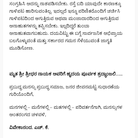
ಸಂಗ್ರಹಿಸಿ ಅದನ್ನು ನಾಶಪಡಿಸಬೇಕು. ರಸ್ತೆ ಬದಿ ಯಾವುದೇ ಕಾರಣಕ್ಕೂ
ಗಾಳಿಪಟ ಹಾರಿಸುವಂತಿಲ್ಲ. ಇದಲ್ಲದೆ ಇನ್ನೂ ಪರಿಣಿತರೊಂದಿಗೆ ಚರ್ಚಿಸಿ
ಗಾಳಿಪಟದಿಂದ ಆಗುತ್ತಿರುವ ಅಥವಾ ಮಂಜಾದಾರದಿಂದ ಆಗುತ್ತಿರುವ
ಅನಾಹುತಗಳನ್ನು ತಪ್ಪಿಸಬೇಕು. ಇಲ್ಲದಿದ್ದರೆ ತುಂಬಾ
ಅನಾಹುತವಾಗಬಹುದು. ದಯವಿಟ್ಟು ಈ ಬಗ್ಗೆ ಸಾರ್ವಜನಿಕ ಅಭಿಪ್ರಾಯ
ಬಲಗೊಳ್ಳುವಂತೆ ಮತ್ತು ಸರ್ಕಾರದ ಗಮನ ಸೆಳೆಯುವಂತೆ ಜಾಗೃತಿ
ಮೂಡಿಸೋಣ.
ಮೃತ
ಶ್ರೀ
ಶ್ರೀಧರ
ನಾಯಕ
ಅವರಿಗೆ
ಹೃದಯ
ಪೂರ್ವಕ
ಶ್ರದ್ಧಾಂಜಲಿ…..
ಪ್ರಬುದ್ಧ ಮನಸ್ಸು ಪ್ರಬುದ್ಧ ಸಮಾಜ, ಜನರ ಜೀವನಮಟ್ಟ ಸುಧಾರಣೆಯ
ಗುರಿಯೊಂದಿಗೆ,
ಮನಗಳಲ್ಲಿ – ಮನೆಗಳಲ್ಲಿ – ಮತಗಳಲ್ಲಿ – ಪರಿವರ್ತನೆಗಾಗಿ, ಮನಸ್ಸುಗಳ
ಅಂತರಂಗದ ಚಳವಳಿ,
ವಿವೇಕಾನಂದ.
ಎಚ್.
ಕೆ.