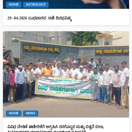
HOME
ASTROLOGY
29 -04-2026 ಬುಧವಾರದ ರಾಶಿ ದಿನಭವಿಷ್ಯ
HOME
NEWS
ವಿವಿಧ ಬೇಡಿಕೆ ಈಡೇರಿಕೆಗೆ ಆಗ್ರಹಿಸಿ ರಸಗೊಬ್ಬರ ಮತ್ತು ಬಿತ್ತನೆ ಬೀಜ,