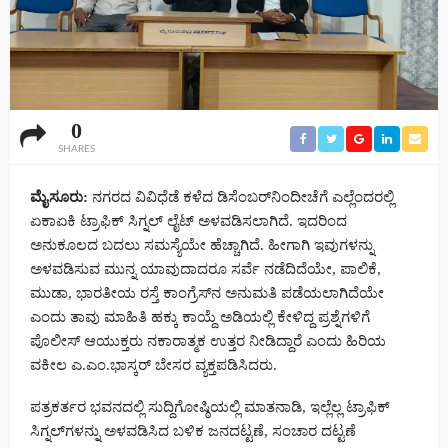
0
SHARES
ಮೈಸೂರು:
ನಗರದ ವಿವಿಧೆಡೆ ಕಳೆದ ಡಿಸೆಂಬರ್‌ನಿಂದೀಚೆಗೆ ಎಲ್ಲೆಂದರಲ್ಲಿ
ಏಕಾಏಕಿ ಟ್ರಾಫಿಕ್ ಸಿಗ್ನಲ್ ಲೈಟ್ ಅಳವಡಿಸಲಾಗಿದೆ. ಇದರಿಂದ
ಅನುಕೂಲದ ಬದಲು ಸಮಸ್ಯೆಯೇ ಹೆಚ್ಚಾಗಿದೆ. ಹೀಗಾಗಿ ಇವುಗಳನ್ನು
ಅಳವಡಿಸುವ ಮುನ್ನ ಯಾವುದಾದರೂ ಸರ್ವೆ ನಡೆದಿದೆಯೇ, ಪಾಲಿಕೆ,
ಮುಡಾ, ಭಾರತೀಯ ರಸ್ತೆ ಕಾಂಗ್ರೆಸ್‌ನ ಅನುಮತಿ ಪಡೆಯಲಾಗಿದೆಯೇ
ಎಂದು ತಾವು ಮಾಹಿತಿ ಹಕ್ಕು ಕಾಯ್ದೆ ಅಡಿಯಲ್ಲಿ ಕೇಳಿದ್ದ ಪ್ರಶ್ನೆಗಳಿಗೆ
ಪೊಲೀಸ್ ಆಯುಕ್ತರು ನಕಾರಾತ್ಮಕ ಉತ್ತರ ನೀಡಿದ್ದಾರೆ ಎಂದು ಹಿರಿಯ
ವಕೀಲ ಎ.ಎಂ.ಭಾಸ್ಕರ್ ಬೇಸರ ವ್ಯಕ್ತಪಡಿಸಿದರು.
ಪತ್ರಕರ್ತರ ಭವನದಲ್ಲಿ ಸುದ್ದಿಗೋಷ್ಠಿಯಲ್ಲಿ ಮಾತನಾಡಿ, ಇಲ್ಲೆಲ್ಲ ಟ್ರಾಫಿಕ್
ಸಿಗ್ನಲ್‌ಗಳನ್ನು ಅಳವಡಿಸಿದ ಬಳಿಕ ಜನದಟ್ಟಣೆ, ಸಂಚಾರ ದಟ್ಟಣೆ