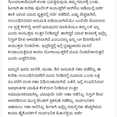
ಗೊಂದಲಕಾರಿಯಾಗಿ ಕಂಡು ಬರುತ್ತಿರುವುದು ತಮ್ಮ ಗಮನಕ್ಕೆ ಬಂತು.
ಹೀಗಾಗಿ ಈ ಕುರಿತು ಪೊಲೀಸ್ ಆಯುಕ್ತರಿಗೆ ಆರ್‌ಟಿಐ ಅಡಿಯಲ್ಲಿ ಅರ್ಜಿ
ಹಾಕಿ ಯಾವ ಯಾವ ವೃತ್ತದಲ್ಲಿ ಸರ್ವೆ ನಡೆದಿದೆ, ಎಷ್ಟು ವೆಚ್ಚವಾಗಿದೆ,
ಸಂಬಂಧಿಸಿದವರ ಅನುಮತಿ ಪಡೆಯಲಾಗಿದೆಯೇ ಎಂಬಿವೇ ಮೊದಲಾದ
೧೪ ಪ್ರಶ್ನೆ ಕೇಳಿದ್ದೆ. ಆದರೆ ಇದಾವುದರ ಮಾಹಿತಿಯೂ ತಮ್ಮ ಬಳಿ ಇಲ್ಲ
ಎಂದು ಆಯುಕ್ತರು ಉತ್ತರ ನೀಡಿದ್ದಾರೆ. ಹಾಗಿದ್ದರೆ ಯಾವ ಕಾರಣಕ್ಕೆ ಇಲ್ಲೆಲ್ಲ
ಸಿಗ್ನಲ್ ದೀಪ ಅಳವಡಿಸಲಾಗಿದೆ ಎಂಬುದನ್ನು ಇನ್ನು ೧೫ ದಿನಗಳೊಳಗೆ
ಆಯುಕ್ತರು ನೀಡಬೇಕು. ಇಲ್ಲದಿದ್ದಲ್ಲಿ ಇಲ್ಲಿ ಭ್ರಷ್ಟಾಚಾರದ ವಾಸನೆ
ಕಂಡುಬರುತ್ತಿರುವ ಕಾರಣ ಲೋಕಾಯುಕ್ತರಿಗೆ ದೂರು ನೀಡಬೇಕಾಗುತ್ತದೆ
ಎಂದು ಎಚ್ಚರಿಸಿದರು.
ಇದಲ್ಲದೆ ಇವರು ಪಾಲಿಕೆ, ಮುಡಾ, ಡಿಸಿ ಅನುಮತಿ ಸಹಾ ಪಡೆದಿಲ್ಲ. ಈ
ಕುರಿತು ಸಂಬಂಧಿಸಿದವರಿಗೆ ದೂರು ನೀಡಿದಲ್ಲಿ ಸುಮಾರು ಒಂದು ಲಕ್ಷ
ರೂ.ವರೆಗೆ ದಂಡ ಸಹಾ ವಿಧಿಸಬಹುದಾಗಿದೆ. ಜತೆಗೆ, ಇಲ್ಲಿ ಸಂಭವಿಸಿರುವ
ಅಪಘಾತಗಳ ಮಾಹಿತಿ ಕೇಳಿದಾಗ ನೀಡಿರುವ ಉತ್ತರ
ಸಮಾಧಾನಕರವಾಗಿಲ್ಲ. ಯಾವುದೇ ಸರ್ವೆ ಸಹಾ ನಡೆಸಿಲ್ಲ. ಸಿಗ್ನಲ್ ದೀಪ
ಅಳವಡಿಸುವ ಮುನ್ನ ಟೆಂಡರ್ ಪ್ರಕಟಣೆ ನಡೆದಿಲ್ಲ. ಸಾರ್ವಜನಿಕರ
ಅಹವಾಲು ಸಹಾ ಆಲಿಸಿಲ್ಲ. ಹೀಗಾಗಿ ಇಲ್ಲೆಲ್ಲ ಸಮಸ್ಯೆಗಳು ಹೆಚ್ಚಾಗಿರುವ
ಕಾರಣ ಹೈಕೋರ್ಟ್‌ಗೆ ಸಾರ್ವಜನಿಕ ಹಿತಾಸಕ್ತಿಯ ಅರ್ಜಿ