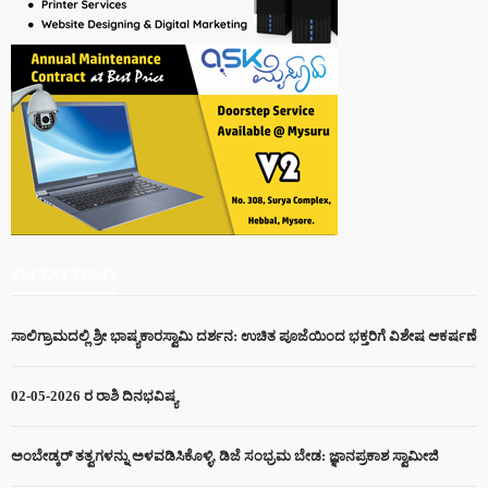
RECENT POSTS
ಸಾಲಿಗ್ರಾಮದಲ್ಲಿ ಶ್ರೀ ಭಾಷ್ಯಕಾರಸ್ವಾಮಿ ದರ್ಶನ: ಉಚಿತ ಪೂಜೆಯಿಂದ ಭಕ್ತರಿಗೆ ವಿಶೇಷ ಆಕರ್ಷಣೆ
02-05-2026 ರ ರಾಶಿ ದಿನಭವಿಷ್ಯ
ಅಂಬೇಡ್ಕರ್ ತತ್ವಗಳನ್ನು ಅಳವಡಿಸಿಕೊಳ್ಳಿ, ಡಿಜೆ ಸಂಭ್ರಮ ಬೇಡ: ಜ್ಞಾನಪ್ರಕಾಶ ಸ್ವಾಮೀಜಿ