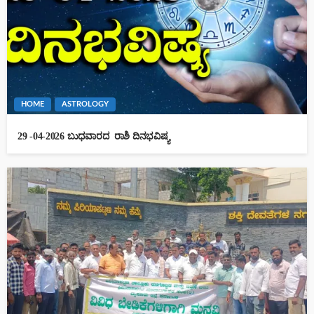
HOME
ASTROLOGY
29 -04-2026 ಬುಧವಾರದ ರಾಶಿ ದಿನಭವಿಷ್ಯ