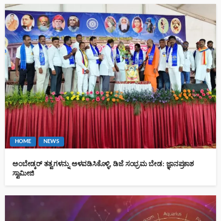
HOME
NEWS
ಅಂಬೇಡ್ಕರ್ ತತ್ವಗಳನ್ನು ಅಳವಡಿಸಿಕೊಳ್ಳಿ, ಡಿಜೆ ಸಂಭ್ರಮ ಬೇಡ: ಜ್ಞಾನಪ್ರಕಾಶ
ಸ್ವಾಮೀಜಿ