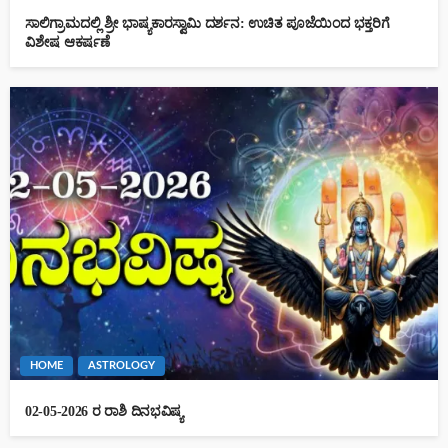
ಸಾಲಿಗ್ರಾಮದಲ್ಲಿ ಶ್ರೀ ಭಾಷ್ಯಕಾರಸ್ವಾಮಿ ದರ್ಶನ: ಉಚಿತ ಪೂಜೆಯಿಂದ ಭಕ್ತರಿಗೆ
ವಿಶೇಷ ಆಕರ್ಷಣೆ
HOME
ASTROLOGY
02-05-2026 ರ ರಾಶಿ ದಿನಭವಿಷ್ಯ