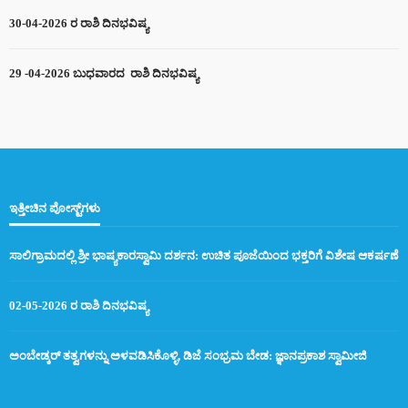
30-04-2026 ರ ರಾಶಿ ದಿನಭವಿಷ್ಯ
29 -04-2026 ಬುಧವಾರದ ರಾಶಿ ದಿನಭವಿಷ್ಯ
ಇತ್ತೀಚಿನ ಪೋಸ್ಟ್‌ಗಳು
ಸಾಲಿಗ್ರಾಮದಲ್ಲಿ ಶ್ರೀ ಭಾಷ್ಯಕಾರಸ್ವಾಮಿ ದರ್ಶನ: ಉಚಿತ ಪೂಜೆಯಿಂದ ಭಕ್ತರಿಗೆ ವಿಶೇಷ ಆಕರ್ಷಣೆ
02-05-2026 ರ ರಾಶಿ ದಿನಭವಿಷ್ಯ
ಅಂಬೇಡ್ಕರ್ ತತ್ವಗಳನ್ನು ಅಳವಡಿಸಿಕೊಳ್ಳಿ, ಡಿಜೆ ಸಂಭ್ರಮ ಬೇಡ: ಜ್ಞಾನಪ್ರಕಾಶ ಸ್ವಾಮೀಜಿ