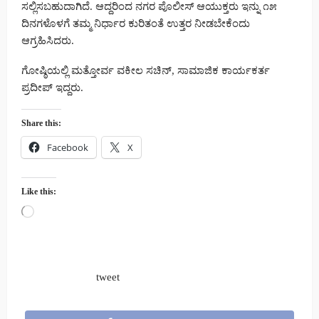
ಸಲ್ಲಿಸಬಹುದಾಗಿದೆ. ಆದ್ದರಿಂದ ನಗರ ಪೊಲೀಸ್ ಆಯುಕ್ತರು ಇನ್ನು ೧೫
ದಿನಗಳೊಳಗೆ ತಮ್ಮ ನಿರ್ಧಾರ ಕುರಿತಂತೆ ಉತ್ತರ ನೀಡಬೇಕೆಂದು
ಆಗ್ರಹಿಸಿದರು.
ಗೋಷ್ಠಿಯಲ್ಲಿ ಮತ್ತೋರ್ವ ವಕೀಲ ಸಚಿನ್, ಸಾಮಾಜಿಕ ಕಾರ್ಯಕರ್ತ
ಪ್ರದೀಪ್ ಇದ್ದರು.
Share this:
Facebook
X
Like this:
Loading…
tweet