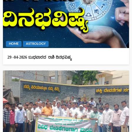
HOME
ASTROLOGY
29 -04-2026 ಬುಧವಾರದ ರಾಶಿ ದಿನಭವಿಷ್ಯ