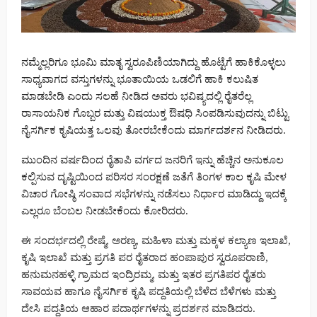
ನಮ್ಮೆಲ್ಲರಿಗೂ ಭೂಮಿ ಮಾತೃ ಸ್ವರೂಪಿಣಿಯಾಗಿದ್ದು ಹೊಟ್ಟೆಗೆ ಹಾಕಿಕೊಳ್ಳಲು
ಸಾಧ್ಯವಾಗದ ವಸ್ತುಗಳನ್ನು ಭೂತಾಯಿಯ ಒಡಲಿಗೆ ಹಾಕಿ‌ ಕಲುಷಿತ
ಮಾಡಬೇಡಿ ಎಂದು ಸಲಹೆ ನೀಡಿದ ಅವರು ಭವಿಷ್ಯದಲ್ಲಿ ರೈತರೆಲ್ಲ
ರಾಸಾಯನಿಕ‌ ಗೊಬ್ಬರ‌ ಮತ್ತು ವಿಷಯುಕ್ತ ಔಷಧಿ ಸಿಂಪಡಿಸುವುದನ್ನು ಬಿಟ್ಟು
ನೈಸರ್ಗಿಕ ಕೃಷಿಯತ್ತ ಒಲವು ತೋರಬೇಕೆಂದು ಮಾರ್ಗದರ್ಶನ ನೀಡಿದರು.
ಮುಂದಿನ ವರ್ಷದಿಂದ ರೈತಾಪಿ ವರ್ಗದ ಜನರಿಗೆ ಇನ್ನು ಹೆಚ್ಚಿನ ಅನುಕೂಲ
ಕಲ್ಪಿಸುವ ದೃಷ್ಟಿಯಿಂದ ಪರಿಸರ ಸಂರಕ್ಷಣೆ ಜತೆಗೆ ತಿಂಗಳ ಕಾಲ ಕೃಷಿ ಮೇಳ
ವಿಚಾರ ಗೋಷ್ಠಿ ಸಂವಾದ ಸಭೆಗಳನ್ನು ನಡೆಸಲು ನಿರ್ಧಾರ ಮಾಡಿದ್ದು ಇದಕ್ಕೆ
ಎಲ್ಲರೂ ಬೆಂಬಲ ನೀಡಬೇಕೆಂದು ಕೋರಿದರು.
ಈ ಸಂದರ್ಭದಲ್ಲಿ ರೇಷ್ಮೆ, ಅರಣ್ಯ, ಮಹಿಳಾ ಮತ್ತು ಮಕ್ಕಳ ಕಲ್ಯಾಣ ಇಲಾಖೆ,
ಕೃಷಿ ಇಲಾಖೆ ಮತ್ತು ಪ್ರಗತಿ ಪರ ರೈತರಾದ ಹಂಪಾಪುರ ಸ್ವರೂಪರಾಣಿ,
ಹನುಮನಹಳ್ಳಿ ಗ್ರಾಮದ ಇಂದ್ರಿರಮ್ಮ, ಮತ್ತು ಇತರ ಪ್ರಗತಿ‌ಪರ ರೈತರು
ಸಾವಯವ ಹಾಗೂ‌ ನೈಸರ್ಗಿಕ ಕೃಷಿ ಪದ್ದತಿಯಲ್ಲಿ‌ ಬೆಳೆದ ಬೆಳೆಗಳು ಮತ್ತು
ದೇಸಿ ಪದ್ದತಿಯ ಆಹಾರ ಪದಾರ್ಥಗಳನ್ನು ಪ್ರದರ್ಶನ ಮಾಡಿದರು.