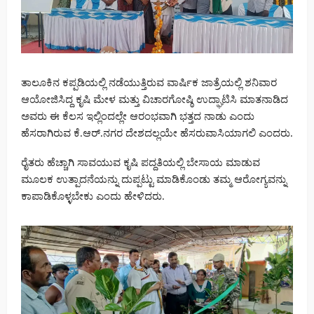
ತಾಲೂಕಿನ ಕಪ್ಪಡಿಯಲ್ಲಿ ನಡೆಯುತ್ತಿರುವ ವಾರ್ಷಿಕ‌ ಜಾತ್ರೆಯಲ್ಲಿ ಶನಿವಾರ
ಆಯೋಜಿಸಿದ್ದ ಕೃಷಿ ಮೇಳ ಮತ್ತು ವಿಚಾರಗೋಷ್ಠಿ ಉದ್ಘಾಟಿಸಿ ಮಾತನಾಡಿದ
ಅವರು ಈ ಕೆಲಸ ಇಲ್ಲಿಂದಲ್ಲೇ ಆರಂಭವಾಗಿ ಭತ್ತದ ನಾಡು ಎಂದು
ಹೆಸರಾಗಿರುವ ಕೆ.ಆರ್.ನಗರ ದೇಶದಲ್ಲಯೇ ಹೆಸರುವಾಸಿಯಾಗಲಿ ಎಂದರು.
ರೈತರು ಹೆಚ್ಚಾಗಿ ಸಾವಯುವ ಕೃಷಿ‌ ಪದ್ದತಿಯಲ್ಲಿ ಬೇಸಾಯ ಮಾಡುವ
ಮೂಲಕ ಉತ್ಪಾದನೆಯನ್ನು ದುಪ್ಪಟ್ಟು ಮಾಡಿಕೊಂಡು ತಮ್ಮ ಆರೋಗ್ಯವನ್ನು
ಕಾಪಾಡಿಕೊಳ್ಳಬೇಕು ಎಂದು ಹೇಳಿದರು.