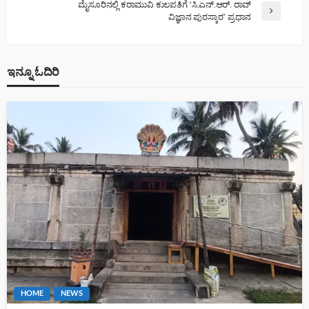
ಮೈಸೂರಿನಲ್ಲಿ ಕರಾಮುವಿ ಕುಲಪತಿಗೆ ‘ಸಿ.ಎನ್.ಆರ್. ರಾವ್
ವಿಜ್ಞಾನ ಪುರಸ್ಕಾರ’ ಪ್ರಧಾನ
ಇನ್ನೂ ಓದಿರಿ
HOME
NEWS