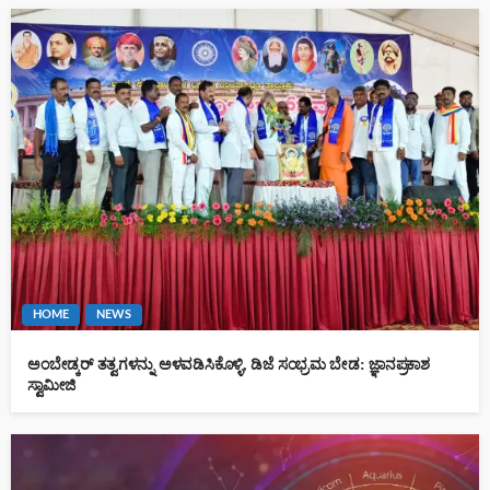
HOME
NEWS
ಅಂಬೇಡ್ಕರ್ ತತ್ವಗಳನ್ನು ಅಳವಡಿಸಿಕೊಳ್ಳಿ, ಡಿಜೆ ಸಂಭ್ರಮ ಬೇಡ: ಜ್ಞಾನಪ್ರಕಾಶ
ಸ್ವಾಮೀಜಿ