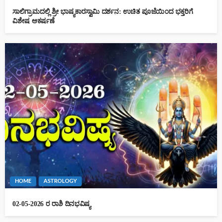
ಸಾಲಿಗ್ರಾಮದಲ್ಲಿ ಶ್ರೀ ಭಾಷ್ಯಕಾರಸ್ವಾಮಿ ದರ್ಶನ: ಉಚಿತ ಪೂಜೆಯಿಂದ ಭಕ್ತರಿಗೆ
ವಿಶೇಷ ಆಕರ್ಷಣೆ
HOME
ASTROLOGY
02-05-2026 ರ ರಾಶಿ ದಿನಭವಿಷ್ಯ