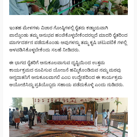
ಇಂತಹ ಮೇಳಗಳು ವಿಚಾರ ಗೋಷ್ಠಿಗಳಲ್ಲಿ ರೈತರು ಕಡ್ಡಾಯವಾಗಿ
ಪಾಲ್ಗೊಂಡು ತಮ್ಮ ಅನುಭವ ಹಂಚಿಕೊಳ್ಳಬೇಕೆಂದರಲ್ಲದೆ ಮಾದರಿ ರೈತರಿಂದ
ಮಾರ್ಗದರ್ಶನ ಪಡೆದುಕೊಂಡು ಅವುಗಳನ್ನು ತಮ್ಮ ಕೃಷಿ ಚಟುವಟಿಕೆ ಗಳಲ್ಲಿ
ಆಳವಡಿಸಿಕೊಳ್ಳಬೇಕೆಂದು ಸಲಹೆ ನೀಡಿದರು.
ಈ ಭಾಗದ ರೈತರಿಗೆ ಅನುಕೂಲವಾಗುವ ದೃಷ್ಟಿಯಿಂದ ಉತ್ತಮ
ಕಾರ್ಯಕ್ರಮದ ರೂಪಿಸುವ ಯೋಜನೆ ಹಮ್ಮಿಕೊಂಡಿರುವ ನಮ್ಮ ಮಠವು‌
ಅನ್ನದಾತನಿಗೆ ಅನುಕೂಲವಾಗಲಿ ಎಂಬ ಉದ್ದೇಶದಿಂದ ಈ ಕಾರ್ಯಕ್ರಮ
ಆಯೋಜಿಸಿದ್ದು ಪ್ರತಿಯೊಬ್ಬರು ಸಹಾಯ ಪಡೆದುಕೊಳ್ಳಿ ಎಂದು ನುಡಿದರು.