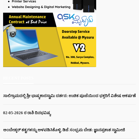
RECENT POSTS
ಸಾಲಿಗ್ರಾಮದಲ್ಲಿ ಶ್ರೀ ಭಾಷ್ಯಕಾರಸ್ವಾಮಿ ದರ್ಶನ: ಉಚಿತ ಪೂಜೆಯಿಂದ ಭಕ್ತರಿಗೆ ವಿಶೇಷ ಆಕರ್ಷಣೆ
02-05-2026 ರ ರಾಶಿ ದಿನಭವಿಷ್ಯ
ಅಂಬೇಡ್ಕರ್ ತತ್ವಗಳನ್ನು ಅಳವಡಿಸಿಕೊಳ್ಳಿ, ಡಿಜೆ ಸಂಭ್ರಮ ಬೇಡ: ಜ್ಞಾನಪ್ರಕಾಶ ಸ್ವಾಮೀಜಿ