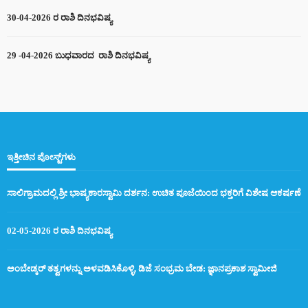
30-04-2026 ರ ರಾಶಿ ದಿನಭವಿಷ್ಯ
29 -04-2026 ಬುಧವಾರದ ರಾಶಿ ದಿನಭವಿಷ್ಯ
ಇತ್ತೀಚಿನ ಪೋಸ್ಟ್‌ಗಳು
ಸಾಲಿಗ್ರಾಮದಲ್ಲಿ ಶ್ರೀ ಭಾಷ್ಯಕಾರಸ್ವಾಮಿ ದರ್ಶನ: ಉಚಿತ ಪೂಜೆಯಿಂದ ಭಕ್ತರಿಗೆ ವಿಶೇಷ ಆಕರ್ಷಣೆ
02-05-2026 ರ ರಾಶಿ ದಿನಭವಿಷ್ಯ
ಅಂಬೇಡ್ಕರ್ ತತ್ವಗಳನ್ನು ಅಳವಡಿಸಿಕೊಳ್ಳಿ, ಡಿಜೆ ಸಂಭ್ರಮ ಬೇಡ: ಜ್ಞಾನಪ್ರಕಾಶ ಸ್ವಾಮೀಜಿ