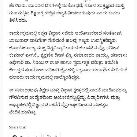
ಹೇಳಿದರು. ಮುಂದಿನ ದಿನಗಳಲ್ಲಿ ಸಂಶೋಧನೆ, ನವೀನ ತಂತ್ರಜ್ಞಾನ ಮತ್ತು
ಗುಣಮಟ್ಟದ ಶಿಕ್ಷಣಕ್ಕೆ ಹೆಚ್ಚಿನ ಆದ್ಯತೆ ನೀಡಲಾಗುವುದು ಎಂದು ಅವರು
ತಿಳಿಸಿದರು.
ಕಾರ್ಯಕ್ರಮದಲ್ಲಿ ಕನ್ನಡ ವಿಜ್ಞಾನ ಸಭೆಯ ಆಯೋಜಕರಾದ ಸಂತೋಷ್,
ಬಾಬುರಾವ್ ದಾನಿಸೇಕ್ ಸೇರಿದಂತೆ ಹಲವು ಗಣ್ಯರು ಉಪಸ್ಥಿತರಿದ್ದರು.
ಕರ್ನಾಟಕ ರಾಜ್ಯ ಮುಕ್ತ ವಿಶ್ವವಿದ್ಯಾನಿಲಯದ ಕುಲಸಚಿವ ಪ್ರೊ. ನವೀನ್
ಕುಮಾರ್ ಎಸ್.ಕೆ., ಶೈಕ್ಷಣಿಕ ಡೀನ್ ಪ್ರೊ. ರಮಾನಾಥಂ ನಾಯ್ಡು, ಹಣಕಾಸು
ಅಧಿಕಾರಿ ಡಾ. ನಿರಂಜನ್ ರಾಜ್ ಹಾಗೂ ಸ್ಪರ್ಧಾತ್ಮಕ ಪರೀಕ್ಷಾ ತರಬೇತಿ
ಕೇಂದ್ರದ ಸಂಯೋಜನಾಧಿಕಾರಿ ಜೈನಹಳ್ಳಿ ಸತ್ಯನಾರಾಯಣಗೌಡ ಸೇರಿದಂತೆ
ಹಲವರು ಕಾರ್ಯಕ್ರಮದಲ್ಲಿ ಪಾಲ್ಗೊಂಡಿದ್ದರು.
ಈ ಸಮಾರಂಭವು ಶಿಕ್ಷಣ ಮತ್ತು ವಿಜ್ಞಾನ ಕ್ಷೇತ್ರದಲ್ಲಿ ಸಾಧನೆ ಮಾಡಿದವರನ್ನು
ಗೌರವಿಸುವ ಉದ್ದೇಶದಿಂದ ಆಯೋಜಿಸಲ್ಪಟ್ಟಿದ್ದು, ವಿದ್ಯಾರ್ಥಿಗಳು ಮತ್ತು
ಅಧ್ಯಾಪಕರಲ್ಲಿ ವಿಜ್ಞಾನ ಚಿಂತನೆಗೆ ಪ್ರೋತ್ಸಾಹ ನೀಡುವ ಮಹತ್ವದ
ವೇದಿಕೆಯಾಗಿತ್ತು.
Share this: