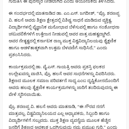
ಗುರುತಿಸಿ ಈ ಪುರಸ್ಕಾರ ನೀಡಲಾಗಿದೆ ಎಂದು ಆಯೋಜಕರು ತಿಳಿಸಿದರು.
ಈ ಸಂದರ್ಭದಲ್ಲಿ ಮಾತನಾಡಿದ ಡಾ. ಎಂ.ಎಸ್. ಜಗದೀಶ್, “ಪ್ರೊ. ಶರಣಪ್ಪ
ವಿ. ಹಲಸೆ ಅವರು ಶಿಕ್ಷಣ ಕ್ಷೇತ್ರದಲ್ಲಿ ವಿಶಿಷ್ಟ ಸಾಧನೆ ಮಾಡಿರುವ ವ್ಯಕ್ತಿತ್ವ.
ವಿದ್ಯಾರ್ಥಿಗಳಲ್ಲಿ ವೈಜ್ಞಾನಿಕ ಮನೋಭಾವ ಬೆಳೆಸುವಲ್ಲಿ ಹಾಗೂ ಸಂಶೋಧನಾ
ಚಟುವಟಿಕೆಗಳಿಗೆ ಉತ್ತೇಜನ ನೀಡುವಲ್ಲಿ ಅವರ ಪಾತ್ರ ಮಹತ್ವದ್ದಾಗಿದೆ.
ಅವರ ನೇತೃತ್ವದಲ್ಲಿ ಕರ್ನಾಟಕ ರಾಜ್ಯ ಮುಕ್ತ ವಿಶ್ವವಿದ್ಯಾನಿಲಯವು ಶೈಕ್ಷಣಿಕ
ಹಾಗೂ ಆಡಳಿತಾತ್ಮಕವಾಗಿ ಉತ್ತಮ ಬೆಳವಣಿಗೆ ಸಾಧಿಸಿದೆ,” ಎಂದು
ಪ್ರಶಂಸಿಸಿದರು.
ಕಾರ್ಯಕ್ರಮದಲ್ಲಿ ಡಾ. ವೈ.ಎಸ್. ಗಾಯತ್ರಿ ಅವರು ಪ್ರಶಸ್ತಿ ಫಲಕದ
ಉಲ್ಲೇಖವನ್ನು ವಾಚಿಸಿ, ಪ್ರೊ. ಹಲಸೆ ಅವರ ಸಾಧನೆಗಳನ್ನು ವಿವರಿಸಿದರು.
ಶಿಕ್ಷಣದ ಮೂಲಕ ಸಮಾಜ ಪರಿವರ್ತನೆ ಸಾಧ್ಯ ಎಂಬ ದೃಷ್ಟಿಕೋನದೊಂದಿಗೆ
ಅವರು ಹಲವು ಶೈಕ್ಷಣಿಕ ಕಾರ್ಯಕ್ರಮಗಳನ್ನು ಜಾರಿಗೆ ತಂದಿರುವುದನ್ನು ಈ
ವೇಳೆ ಸ್ಮರಿಸಲಾಯಿತು.
ಪ್ರೊ. ಶರಣಪ್ಪ ವಿ. ಹಲಸೆ ಅವರು ಮಾತನಾಡಿ, “ಈ ಗೌರವ ನನಗೆ
ಮಾತ್ರವಲ್ಲ, ವಿಶ್ವವಿದ್ಯಾನಿಲಯದ ಎಲ್ಲ ಅಧ್ಯಾಪಕರು, ಸಿಬ್ಬಂದಿ ಹಾಗೂ
ವಿದ್ಯಾರ್ಥಿಗಳಿಗೆ ಸಲ್ಲುವದು. ಮುಕ್ತ ಶಿಕ್ಷಣ ವ್ಯವಸ್ಥೆಯ ಮೂಲಕ ಹೆಚ್ಚಿನ
ಜನರಿಗೆ ಶಿಕ್ಷಣದ ಅವಕಾಶ ಒದಗಿಸುವುದು ನಮ್ಮ ಪ್ರಮುಖ ಗುರಿ,” ಎಂದು