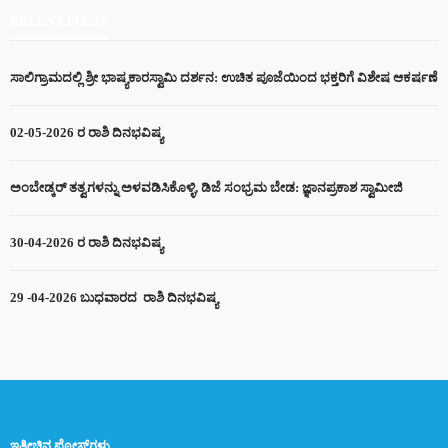
RECENT POSTS
ಸಾಲಿಗ್ರಾಮದಲ್ಲಿ ಶ್ರೀ ಭಾಷ್ಯಕಾರಸ್ವಾಮಿ ದರ್ಶನ: ಉಚಿತ ಪೂಜೆಯಿಂದ ಭಕ್ತರಿಗೆ ವಿಶೇಷ ಆಕರ್ಷಣೆ
02-05-2026 ರ ರಾಶಿ ದಿನಭವಿಷ್ಯ
ಅಂಬೇಡ್ಕರ್ ತತ್ವಗಳನ್ನು ಅಳವಡಿಸಿಕೊಳ್ಳಿ, ಡಿಜೆ ಸಂಭ್ರಮ ಬೇಡ: ಜ್ಞಾನಪ್ರಕಾಶ ಸ್ವಾಮೀಜಿ
30-04-2026 ರ ರಾಶಿ ದಿನಭವಿಷ್ಯ
29 -04-2026 ಬುಧವಾರದ ರಾಶಿ ದಿನಭವಿಷ್ಯ
ಇತ್ತೀಚಿನ ಪೋಸ್ಟ್‌ಗಳು