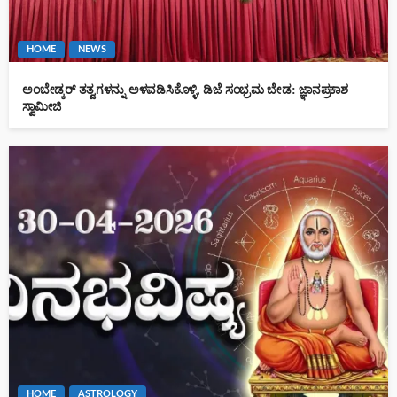
HOME
NEWS
ಅಂಬೇಡ್ಕರ್ ತತ್ವಗಳನ್ನು ಅಳವಡಿಸಿಕೊಳ್ಳಿ, ಡಿಜೆ ಸಂಭ್ರಮ ಬೇಡ: ಜ್ಞಾನಪ್ರಕಾಶ
ಸ್ವಾಮೀಜಿ
HOME
ASTROLOGY