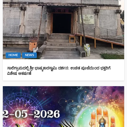
HOME
NEWS
ಸಾಲಿಗ್ರಾಮದಲ್ಲಿ ಶ್ರೀ ಭಾಷ್ಯಕಾರಸ್ವಾಮಿ ದರ್ಶನ: ಉಚಿತ ಪೂಜೆಯಿಂದ ಭಕ್ತರಿಗೆ
ವಿಶೇಷ ಆಕರ್ಷಣೆ