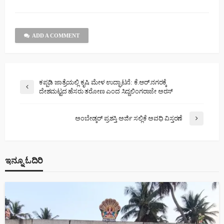
ADD A COMMENT
ಕಪ್ಪಡಿ ಜಾತ್ರೆಯಲ್ಲಿ ಕೃಷಿ ಮೇಳ ಉದ್ಘಾಟನೆ: ಕೆ.ಆರ್.ನಗರಕ್ಕೆ
ದೇಶಮಟ್ಟದ ಹೆಸರು ತರೋಣ ಎಂದ ಸಿದ್ದಲಿಂಗರಾಜೇ ಅರಸ್
ಅಂಬೇಡ್ಕರ್ ಪ್ರಶಸ್ತಿ ಅರ್ಜಿ ಸಲ್ಲಿಕೆ ಅವಧಿ ವಿಸ್ತರಣೆ
ಇನ್ನೂ ಓದಿರಿ