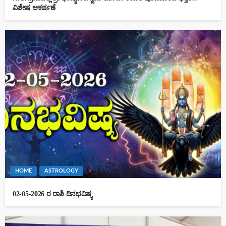
ವಿಶೇಷ ಆಕರ್ಷಣೆ
HOME
ASTROLOGY
02-05-2026 ರ ರಾಶಿ ದಿನಭವಿಷ್ಯ