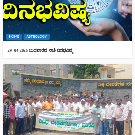
HOME
ASTROLOGY
29 -04-2026 ಬುಧವಾರದ ರಾಶಿ ದಿನಭವಿಷ್ಯ