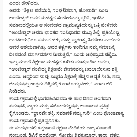
ಎಂದು ಹೇಳಿದರು.
ಅವರು “ಶಿಕ್ಷಣ ಪಡೆಯಿರಿ, ಸಂಘಟಿತರಾಗಿ, ಹೋರಾಡಿ” ಎಂಬ
ಅಂಬೇಡ್ಕರ್ ಅವರ ಮಹತ್ವದ ಸಂದೇಶವನ್ನು ಸ್ಮರಿಸಿ, ಇಂದಿನ
ಸಮಾಜದಲ್ಲಿಯೂ ಆ ಸಂದೇಶದ ಪ್ರಾಮುಖ್ಯತೆಯನ್ನು ಒತ್ತಿ ಹೇಳಿದರು.
“ಅಂಬೇಡ್ಕರ್ ಅವರು ಭಾರತದ ಸಂವಿಧಾನದ ಮುಖ್ಯ ಶಿಲ್ಪಿ. ಪ್ರತಿಯೊಬ್ಬ
ಭಾರತೀಯನಿಗೂ ಸಮಾನ ಹಕ್ಕು ಮತ್ತು ಸ್ವಾತಂತ್ರ್ಯ ಸಿಗಬೇಕು ಎಂಬುದು
ಅವರ ಆಶಯವಾಗಿತ್ತು. ಅವರ ತತ್ವಗಳು ಇಂದಿಗೂ ನಮ್ಮ ಸಮಾಜಕ್ಕೆ
ದೀಪದಂತೆ ಮಾರ್ಗದರ್ಶನ ನೀಡುತ್ತಿವೆ,” ಎಂದು ಅಭಿಪ್ರಾಯಪಟ್ಟರು.
ಇನ್ನು ಮುಂದೆ ಶಿಕ್ಷಣದ ಮಹತ್ವದ ಕುರಿತು ಮಾತನಾಡಿದ ಅವರು,
“ಅಂಬೇಡ್ಕರ್ ನಂಬಿದ್ದು ಶಿಕ್ಷಣವೇ ಜೀವನವನ್ನು ಬದಲಾಯಿಸುವ ಶಕ್ತಿ
ಎಂದು. ಆದ್ದರಿಂದ ನಾವು ಎಲ್ಲರೂ ಶಿಕ್ಷಣಕ್ಕೆ ಹೆಚ್ಚಿನ ಆದ್ಯತೆ ನೀಡಿ, ನಮ್ಮ
ಜೀವನವನ್ನು ಉತ್ತಮ ದಿಕ್ಕಿನಲ್ಲಿ ಕೊಂಡೊಯ್ಯಬೇಕು,” ಎಂದು ಕರೆ
ನೀಡಿದರು.
ಕಾರ್ಯಕ್ರಮದಲ್ಲಿ ಭಾಗವಹಿಸಿದವರು ಈ ಶುಭ ದಿನದ ಅಂಗವಾಗಿ
ಸಮಾನತೆ, ನ್ಯಾಯ ಮತ್ತು ಸಹೋದರತ್ವವನ್ನು ಕಾಪಾಡುವ ಪ್ರತಿಜ್ಞೆ
ಕೈಗೊಂಡರು. “ಜ್ಞಾನವೇ ಶಕ್ತಿ, ಸಮಾನತೆ ನಮ್ಮ ಗುರಿ” ಎಂಬ ಘೋಷವಾಕ್ಯ
ಕಾರ್ಯಕ್ರಮದಲ್ಲಿ ಪ್ರತಿಧ್ವನಿಸಿತು.
ಈ ಸಂದರ್ಭದಲ್ಲಿ ಕನ್ನಡಾಂಬೆ ರಕ್ಷಣಾ ವೇದಿಕೆಯ ರಾಜ್ಯ ಖಜಾಂಜಿ
ನಂಜುಂಡ, ಡಿಪಿಕೆ ಪರಮೇಶ್, ಸೋಮು ಶಿವಕುಮಾರ್, ತಾರಾ, ವತ್ಸಲ,