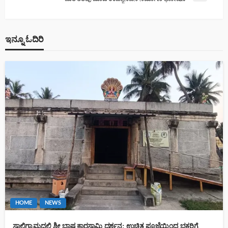
ಇನ್ನೂ ಓದಿರಿ
HOME
NEWS
ಸಾಲಿಗ್ರಾಮದಲ್ಲಿ ಶ್ರೀ ಭಾಷ್ಯಕಾರಸ್ವಾಮಿ ದರ್ಶನ: ಉಚಿತ ಪೂಜೆಯಿಂದ ಭಕ್ತರಿಗೆ