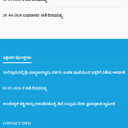
29 -04-2026 ಬುಧವಾರದ ರಾಶಿ ದಿನಭವಿಷ್ಯ
ಇತ್ತೀಚಿನ ಪೋಸ್ಟ್‌ಗಳು
ಸಾಲಿಗ್ರಾಮದಲ್ಲಿ ಶ್ರೀ ಭಾಷ್ಯಕಾರಸ್ವಾಮಿ ದರ್ಶನ: ಉಚಿತ ಪೂಜೆಯಿಂದ ಭಕ್ತರಿಗೆ ವಿಶೇಷ ಆಕರ್ಷಣೆ
02-05-2026 ರ ರಾಶಿ ದಿನಭವಿಷ್ಯ
ಅಂಬೇಡ್ಕರ್ ತತ್ವಗಳನ್ನು ಅಳವಡಿಸಿಕೊಳ್ಳಿ, ಡಿಜೆ ಸಂಭ್ರಮ ಬೇಡ: ಜ್ಞಾನಪ್ರಕಾಶ ಸ್ವಾಮೀಜಿ
CONTACT INFO