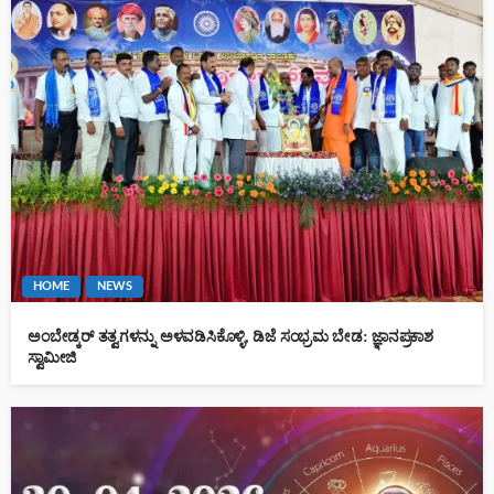
HOME
NEWS
ಅಂಬೇಡ್ಕರ್ ತತ್ವಗಳನ್ನು ಅಳವಡಿಸಿಕೊಳ್ಳಿ, ಡಿಜೆ ಸಂಭ್ರಮ ಬೇಡ: ಜ್ಞಾನಪ್ರಕಾಶ
ಸ್ವಾಮೀಜಿ