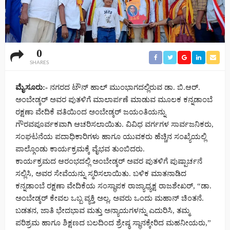
0
SHARES
ಮೈಸೂರು:-
ನಗರದ ಟೌನ್ ಹಾಲ್ ಮುಂಭಾಗದಲ್ಲಿರುವ ಡಾ. ಬಿ.ಆರ್.
ಅಂಬೇಡ್ಕರ್ ಅವರ ಪುತಳಿಗೆ ಮಾಲಾರ್ಪಣೆ ಮಾಡುವ ಮೂಲಕ ಕನ್ನಡಾಂಬೆ
ರಕ್ಷಣಾ ವೇದಿಕೆ ವತಿಯಿಂದ ಅಂಬೇಡ್ಕರ್ ಜಯಂತಿಯನ್ನು
ಗೌರವಪೂರ್ವಕವಾಗಿ ಆಚರಿಸಲಾಯಿತು. ವಿವಿಧ ವರ್ಗಗಳ ಸಾರ್ವಜನಿಕರು,
ಸಂಘಟನೆಯ ಪದಾಧಿಕಾರಿಗಳು ಹಾಗೂ ಯುವಕರು ಹೆಚ್ಚಿನ ಸಂಖ್ಯೆಯಲ್ಲಿ
ಪಾಲ್ಗೊಂಡು ಕಾರ್ಯಕ್ರಮಕ್ಕೆ ವೈಭವ ತುಂಬಿದರು.
ಕಾರ್ಯಕ್ರಮದ ಆರಂಭದಲ್ಲಿ ಅಂಬೇಡ್ಕರ್ ಅವರ ಪುತಳಿಗೆ ಪುಷ್ಪಾರ್ಚನೆ
ಸಲ್ಲಿಸಿ, ಅವರ ಸೇವೆಯನ್ನು ಸ್ಮರಿಸಲಾಯಿತು. ಬಳಿಕ ಮಾತನಾಡಿದ
ಕನ್ನಡಾಂಬೆ ರಕ್ಷಣಾ ವೇದಿಕೆಯ ಸಂಸ್ಥಾಪಕ ರಾಜ್ಯಾಧ್ಯಕ್ಷ ರಾಜಶೇಖರ್, “ಡಾ.
ಅಂಬೇಡ್ಕರ್ ಕೇವಲ ಒಬ್ಬ ವ್ಯಕ್ತಿ ಅಲ್ಲ, ಅವರು ಒಂದು ಮಹಾನ್ ಚಿಂತನೆ.
ಬಡತನ, ಜಾತಿ ಭೇದಭಾವ ಮತ್ತು ಅನ್ಯಾಯಗಳನ್ನು ಎದುರಿಸಿ, ತಮ್ಮ
ಪರಿಶ್ರಮ ಹಾಗೂ ಶಿಕ್ಷಣದ ಬಲದಿಂದ ಶ್ರೇಷ್ಠ ಸ್ಥಾನಕ್ಕೇರಿದ ಮಹನೀಯರು,”