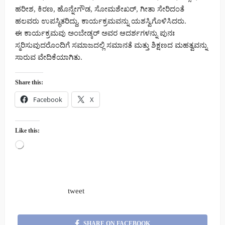
ಹರೀಶ, ಕಿರಣ, ಹೊನ್ನೇಗೌಡ, ಸೋಮಶೇಖರ್, ಗೀತಾ ಸೇರಿದಂತೆ
ಹಲವರು ಉಪಸ್ಥಿತರಿದ್ದು, ಕಾರ್ಯಕ್ರಮವನ್ನು ಯಶಸ್ವಿಗೊಳಿಸಿದರು.
ಈ ಕಾರ್ಯಕ್ರಮವು ಅಂಬೇಡ್ಕರ್ ಅವರ ಆದರ್ಶಗಳನ್ನು ಪುನಃ
ಸ್ಮರಿಸುವುದರೊಂದಿಗೆ ಸಮಾಜದಲ್ಲಿ ಸಮಾನತೆ ಮತ್ತು ಶಿಕ್ಷಣದ ಮಹತ್ವವನ್ನು
ಸಾರುವ ವೇದಿಕೆಯಾಗಿತು.
Share this:
Facebook
X
Like this:
Loading…
tweet
SHARE ON FACEBOOK