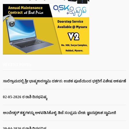
RECENT POSTS
ಸಾಲಿಗ್ರಾಮದಲ್ಲಿ ಶ್ರೀ ಭಾಷ್ಯಕಾರಸ್ವಾಮಿ ದರ್ಶನ: ಉಚಿತ ಪೂಜೆಯಿಂದ ಭಕ್ತರಿಗೆ ವಿಶೇಷ ಆಕರ್ಷಣೆ
02-05-2026 ರ ರಾಶಿ ದಿನಭವಿಷ್ಯ
ಅಂಬೇಡ್ಕರ್ ತತ್ವಗಳನ್ನು ಅಳವಡಿಸಿಕೊಳ್ಳಿ, ಡಿಜೆ ಸಂಭ್ರಮ ಬೇಡ: ಜ್ಞಾನಪ್ರಕಾಶ ಸ್ವಾಮೀಜಿ
30-04-2026 ರ ರಾಶಿ ದಿನಭವಿಷ್ಯ