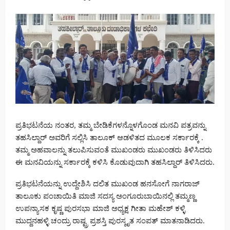
ಪ್ರತಿಭಟನೆಯ ನಂತರ, ತಮ್ಮ ಬೇಡಿಕೆಗಳನ್ನೊಳಗೊಂಡ ಮನವಿ ಪತ್ರವನ್ನು
ತಹಸಿಲ್ದಾರ್ ಅವರಿಗೆ ಸಲ್ಲಿಸಿ ತಾಲೂಕ್ ಆಡಳಿತದ ಮೂಲಕ ಸರ್ಕಾರಕ್ಕೆ .
ತಮ್ಮ ಅಹವಾಲನ್ನು ತಲುಪಿಸುವಂತೆ ಮುಖಂಡರು ಮುಖಂಡರು ತಿಳಿಸಿದರು
ಈ ಮನವಿಯನ್ನು ಸರ್ಕಾರಕ್ಕೆ ಕಳಿಸಿ ಕೊಡುವುದಾಗಿ ತಹಸಿಲ್ದಾರ್ ತಿಳಿಸಿದರು.
ಪ್ರತಿಭಟನೆಯನ್ನು ಉದ್ದೇಶಿಸಿ ದಲಿತ ಮುಖಂಡ ಹನಸೋಗೆ ನಾಗರಾಜ್
ತಾಲೂಕು ಪಂಚಾಯಿತಿ ಮಾಜಿ ಸದಸ್ಯ ಅಂಗೂರುಬಾಯಿನಲ್ಲಿ ತಮ್ಮಣ್ಣ
ಉಪನ್ಯಾಸಕ ಕೃಷ್ಣ ಪುರಸಭಾ ಮಾಜಿ ಅಧ್ಯಕ್ಷ ಗೀತಾ ಮಹೇಶ್ ಕಳ್ಳಿ
ಮುದ್ದನಹಳ್ಳಿ ಚಂದ್ರು ರಾಷ್ಟ್ರ ಪ್ರಶಸ್ತಿ ಪುರಸ್ಕೃತ ಸಂಪತ್ ಮಾತನಾಡಿದರು.