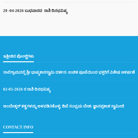
29 -04-2026 ಬುಧವಾರದ ರಾಶಿ ದಿನಭವಿಷ್ಯ
ಇತ್ತೀಚಿನ ಪೋಸ್ಟ್‌ಗಳು
ಸಾಲಿಗ್ರಾಮದಲ್ಲಿ ಶ್ರೀ ಭಾಷ್ಯಕಾರಸ್ವಾಮಿ ದರ್ಶನ: ಉಚಿತ ಪೂಜೆಯಿಂದ ಭಕ್ತರಿಗೆ ವಿಶೇಷ ಆಕರ್ಷಣೆ
02-05-2026 ರ ರಾಶಿ ದಿನಭವಿಷ್ಯ
ಅಂಬೇಡ್ಕರ್ ತತ್ವಗಳನ್ನು ಅಳವಡಿಸಿಕೊಳ್ಳಿ, ಡಿಜೆ ಸಂಭ್ರಮ ಬೇಡ: ಜ್ಞಾನಪ್ರಕಾಶ ಸ್ವಾಮೀಜಿ
CONTACT INFO