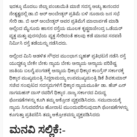
ಇದಕ್ಕೂ ಮೊದಲು ಜಿಲ್ಲಾ ಪಂಚಾಯಿತಿ ಮಾಜಿ ಸದಸ್ಯ ಅಚ್ಯು ತಾನಂದರ
ನೇತೃತ್ವದಲ್ಲಿ ಡಾ.ಬಿ ಆರ್ ಅಂಬೇಡ್ಕರ್ ಪ್ರತಿಮೆ ಬಳಿ ನೂರಾರು ಜನ ಸಭೆ
ಸೇರಿ ಡಾ. ಬಿ ಆರ್ ಅಂಬೇಡ್ಕರ್ ಅವರ ಪ್ರತಿಮೆಗೆ ಮಾಲಾರ್ಪಣೆ ಮಾಡಿ
ಅಲ್ಲಿಂದ ಮೈಸೂರು ಹಾಸನ ರಸ್ತೆಯ ಮೂಲಕ ಕೃಷ್ಣರಾಜೇಂದ್ರ ಒಡೆಯರ್
ವೃತ್ತ ಮತ್ತು ಪುರಸಭೆಯ ವೃತ್ತ ಸೇರಿದಂತೆ ಹಲವು ಕಡೆ ಮಾನವ ಸರಪಣಿ
ನಿರ್ಮಿಸಿ ರಸ್ತೆ ತಡೆಯನ್ನು ನಡೆಸಿದರು.
ಅಲ್ಲಿಂದ ಮಿನಿ ಆಡಳಿತ ಸೌಧದ ಮುಂಭಾಗ ಬೃಹತ್ ಪ್ರತಿಭಟನೆ ನಡೆಸಿ ರಸ್ತೆ
ಯುದ್ಧಕ್ಕೂ ಬೇಕೇ ಬೇಕು ನ್ಯಾಯ ಬೇಕು ಅನ್ಯಾಯ ಅನ್ಯಾಯ ಪರಿಶಿಷ್ಟ
ಜಾತಿಯ ಬಲಗೈ ಪಂಗಡಕ್ಕೆ ಅನ್ಯಾಯ ಧಿಕ್ಕಾರ ಧಿಕ್ಕಾರ ಕಾಂಗ್ರೆಸ್ ಸರ್ಕಾರಕ್ಕೆ
ಧಿಕ್ಕಾರ ಮುಖ್ಯಮಂತ್ರಿ ಸಿದ್ದರಾಮಯ್ಯ ಉಪಮುಖ್ಯಮಂತ್ರಿ ಡಿಕೆ ಶಿವಕುಮಾರ್
ಸಚಿವ ಸಂಪುಟದ ಸದಸ್ಯರುಗಳಿಗೆ ಧಿಕ್ಕಾರ ನ್ಯಾಯಮೂರ್ತಿ ಡಾ. ಹೆಚ್ ಎನ್
ನಾಗಮಹನ್ ದಾಸ್ ರವರಿಗೆ ಧಿಕ್ಕಾರ .ರಾಜ್ಯ ಸರ್ಕಾರದ ವಿರುದ್ಧ
ಘೋಷಣೆಗಳನ್ನು ಕೂಗಿ ತಮ್ಮ ಆಕ್ರೋಶ ವ್ಯಕ್ತಪಡಿಸಿದರು. ಸಮುದಾಯಕ್ಕೆ
ನ್ಯಾಯ ಸಿಗುವವರೆಗೂ ಹೋರಾಟ ಮುಂದುವರಿಸುವುದಾಗಿ ಘೋಷಣೆಗಳನ್ನು
ಕೂಗುತ್ತಾ ಪ್ರತಿಪಟಿಸಿ ತಮ್ಮ ಆಕ್ರೋಶವನ್ನು ವ್ಯಕ್ತಪಡಿಸಿದರು
ಮನವಿ ಸಲ್ಲಿಕೆ:-