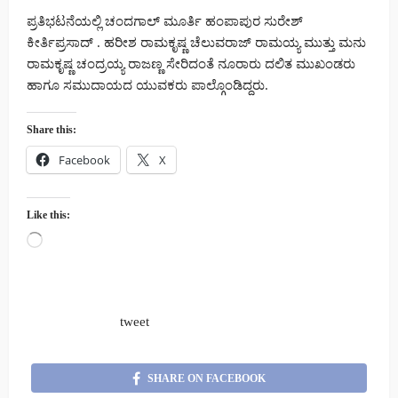
ಪ್ರತಿಭಟನೆಯಲ್ಲಿ ಚಂದಗಾಲ್ ಮೂರ್ತಿ ಹಂಪಾಪುರ ಸುರೇಶ್
ಕೀರ್ತಿಪ್ರಸಾದ್ . ಹರೀಶ ರಾಮಕೃಷ್ಣ ಚೆಲುವರಾಜ್ ರಾಮಯ್ಯ ಮುತ್ತು ಮನು
ರಾಮಕೃಷ್ಣ ಚಂದ್ರಯ್ಯ ರಾಜಣ್ಣ ಸೇರಿದಂತೆ ನೂರಾರು ದಲಿತ ಮುಖಂಡರು
ಹಾಗೂ ಸಮುದಾಯದ ಯುವಕರು ಪಾಲ್ಗೊಂಡಿದ್ದರು.
Share this:
Facebook
X
Like this:
Loading…
tweet
SHARE ON FACEBOOK