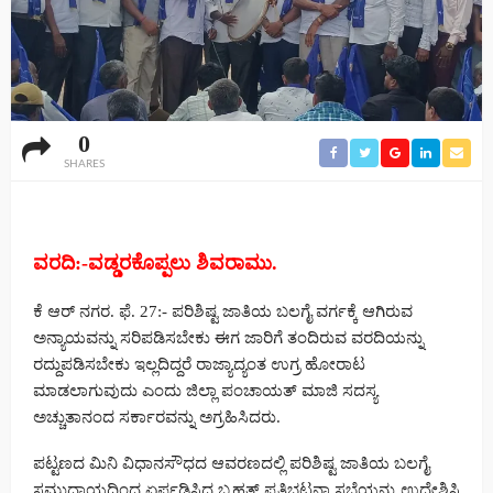
0
SHARES
ವರದಿ:-ವಡ್ಡರಕೊಪ್ಪಲು ಶಿವರಾಮು.
ಕೆ ಆರ್ ನಗರ. ಫೆ. 27:- ಪರಿಶಿಷ್ಟ ಜಾತಿಯ ಬಲಗೈ ವರ್ಗಕ್ಕೆ ಆಗಿರುವ
ಅನ್ಯಾಯವನ್ನು ಸರಿಪಡಿಸಬೇಕು ಈಗ ಜಾರಿಗೆ ತಂದಿರುವ ವರದಿಯನ್ನು
ರದ್ದುಪಡಿಸಬೇಕು ಇಲ್ಲದಿದ್ದರೆ ರಾಜ್ಯಾದ್ಯಂತ ಉಗ್ರ ಹೋರಾಟ
ಮಾಡಲಾಗುವುದು ಎಂದು ಜಿಲ್ಲಾ ಪಂಚಾಯತ್ ಮಾಜಿ ಸದಸ್ಯ
ಅಚ್ಚುತಾನಂದ ಸರ್ಕಾರವನ್ನು ಅಗ್ರಹಿಸಿದರು.
ಪಟ್ಟಣದ ಮಿನಿ ವಿಧಾನಸೌಧದ ಆವರಣದಲ್ಲಿ ಪರಿಶಿಷ್ಟ ಜಾತಿಯ ಬಲಗೈ
ಸಮುದಾಯದಿಂದ ಏರ್ಪಡಿಸಿದ್ದ ಬೃಹತ್ ಪ್ರತಿಭಟನಾ ಸಭೆಯನ್ನು ಉದ್ದೇಶಿಸಿ