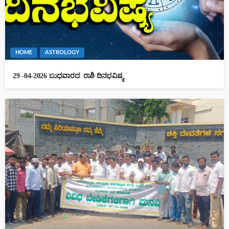
HOME
ASTROLOGY
29 -04-2026 ಬುಧವಾರದ ರಾಶಿ ದಿನಭವಿಷ್ಯ