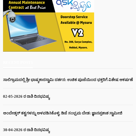
RECENT POSTS
ಸಾಲಿಗ್ರಾಮದಲ್ಲಿ ಶ್ರೀ ಭಾಷ್ಯಕಾರಸ್ವಾಮಿ ದರ್ಶನ: ಉಚಿತ ಪೂಜೆಯಿಂದ ಭಕ್ತರಿಗೆ ವಿಶೇಷ ಆಕರ್ಷಣೆ
02-05-2026 ರ ರಾಶಿ ದಿನಭವಿಷ್ಯ
ಅಂಬೇಡ್ಕರ್ ತತ್ವಗಳನ್ನು ಅಳವಡಿಸಿಕೊಳ್ಳಿ, ಡಿಜೆ ಸಂಭ್ರಮ ಬೇಡ: ಜ್ಞಾನಪ್ರಕಾಶ ಸ್ವಾಮೀಜಿ
30-04-2026 ರ ರಾಶಿ ದಿನಭವಿಷ್ಯ