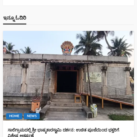
ಇನ್ನೂ ಓದಿರಿ
HOME
NEWS
ಸಾಲಿಗ್ರಾಮದಲ್ಲಿ ಶ್ರೀ ಭಾಷ್ಯಕಾರಸ್ವಾಮಿ ದರ್ಶನ: ಉಚಿತ ಪೂಜೆಯಿಂದ ಭಕ್ತರಿಗೆ
ವಿಶೇಷ ಆಕರ್ಷಣೆ