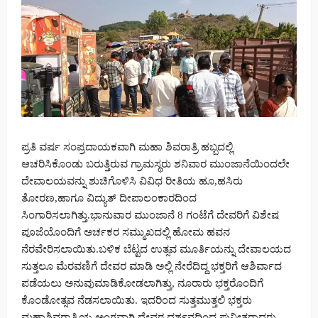
ಪ್ರತಿ ವರ್ಷ ಸಂಪ್ರದಾಯಕವಾಗಿ ಮಹಾ ಶಿವರಾತ್ರಿ ಹಬ್ಬದಲ್ಲಿ
ಆಚರಿಸಿಕೊಂಡು ಬರುತ್ತಿರುವ ಗ್ರಾಮಸ್ಥರು ಶನಿವಾರ ಮುಂಜಾನೆಯಿಂದಲೇ
ದೇವಾಲಯವನ್ನು ಶುಚಿಗೊಳಿಸಿ ವಿವಿಧ ರೀತಿಯ ಹೂ,ಹಸಿರು
ತೋರಣ,ಹಾಗೂ ವಿದ್ಯುತ್ ದೀಪಾಲಂಕಾರದಿಂದ
ಸಿಂಗಾರಿಸಲಾಗಿತ್ತು.ಭಾನುವಾರ ಮುಂಜಾನೆ 8 ಗಂಟೆಗೆ ದೇವರಿಗೆ ವಿಶೇಷ
ಪೂಜೆಯೊಂದಿಗೆ ಅರ್ಚಕರ ಸಮ್ಮುಖದಲ್ಲಿ ಹೋಮ ಹವನ
ನೆರವೇರಿಸಲಾಯಿತು.ಬಳಿಕ ಬೆಟ್ಟದ ಉತ್ಸವ ಮೂರ್ತಿಯನ್ನು ದೇವಾಲಯದ
ಸುತ್ತಲೂ ಮೆರವಣಿಗೆ ದೇವರ ಮಾಡಿ ಅಲ್ಲಿ ನೇರೆದಿದ್ದ ಭಕ್ತರಿಗೆ ಆಶಿರ್ವಾದ
ಪಡೆಯಲು ಅನುವುಮಾಡಿಕೋಡಲಾಗಿತ್ತು, ನೂರಾರು ಭಕ್ತರೊಂದಿಗೆ
ಕೊಂಡೋತ್ಸವ ನೆಡಸಲಾಯಿತು. ಇದರಿಂದ ಸುತ್ತಮುತ್ತಲಿ ಭಕ್ತರು
ಮಹಾಶಿವರಾತ್ರಿಯ ಅಂಗವಾಗಿ ದೇವರ ದರ್ಶನದಿಂದ ಪುನೀತರಾದರು