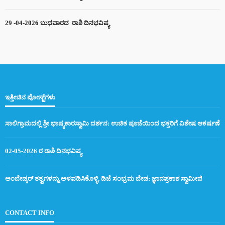
29 -04-2026 ಬುಧವಾರದ ರಾಶಿ ದಿನಭವಿಷ್ಯ
ಇತ್ತೀಚಿನ ಪೋಸ್ಟ್‌ಗಳು
ಸಾಲಿಗ್ರಾಮದಲ್ಲಿ ಶ್ರೀ ಭಾಷ್ಯಕಾರಸ್ವಾಮಿ ದರ್ಶನ: ಉಚಿತ ಪೂಜೆಯಿಂದ ಭಕ್ತರಿಗೆ ವಿಶೇಷ ಆಕರ್ಷಣೆ
02-05-2026 ರ ರಾಶಿ ದಿನಭವಿಷ್ಯ
ಅಂಬೇಡ್ಕರ್ ತತ್ವಗಳನ್ನು ಅಳವಡಿಸಿಕೊಳ್ಳಿ, ಡಿಜೆ ಸಂಭ್ರಮ ಬೇಡ: ಜ್ಞಾನಪ್ರಕಾಶ ಸ್ವಾಮೀಜಿ
CONTACT INFO