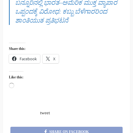
ಬನ್ನೂರಿನಲ್ಲಿ ಭಾರತ–ಅಮೆರಿಕ ಮುಕ್ತ ವ್ಯಾಪಾರ
ಒಪ್ಪಂದಕ್ಕೆ ವಿರೋಧ: ಕಬ್ಬು ಬೆಳೆಗಾರರಿಂದ
ಶಾಂತಿಯುತ ಪ್ರತಿಭಟನೆ
Share this:
Facebook
X
Like this:
Loading…
tweet
SHARE ON FACEBOOK