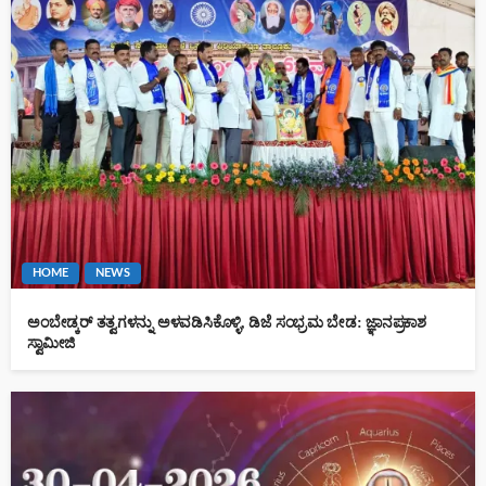
HOME
NEWS
ಅಂಬೇಡ್ಕರ್ ತತ್ವಗಳನ್ನು ಅಳವಡಿಸಿಕೊಳ್ಳಿ, ಡಿಜೆ ಸಂಭ್ರಮ ಬೇಡ: ಜ್ಞಾನಪ್ರಕಾಶ
ಸ್ವಾಮೀಜಿ