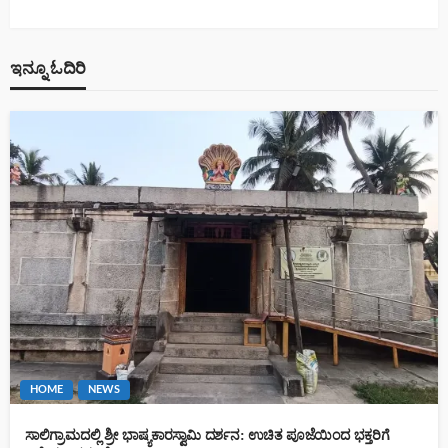
ಇನ್ನೂ ಓದಿರಿ
HOME
NEWS
ಸಾಲಿಗ್ರಾಮದಲ್ಲಿ ಶ್ರೀ ಭಾಷ್ಯಕಾರಸ್ವಾಮಿ ದರ್ಶನ: ಉಚಿತ ಪೂಜೆಯಿಂದ ಭಕ್ತರಿಗೆ