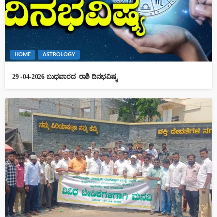
HOME
ASTROLOGY
29 -04-2026 ಬುಧವಾರದ ರಾಶಿ ದಿನಭವಿಷ್ಯ