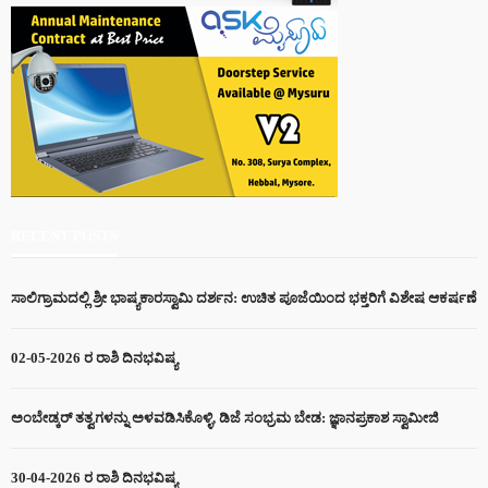
RECENT POSTS
ಸಾಲಿಗ್ರಾಮದಲ್ಲಿ ಶ್ರೀ ಭಾಷ್ಯಕಾರಸ್ವಾಮಿ ದರ್ಶನ: ಉಚಿತ ಪೂಜೆಯಿಂದ ಭಕ್ತರಿಗೆ ವಿಶೇಷ ಆಕರ್ಷಣೆ
02-05-2026 ರ ರಾಶಿ ದಿನಭವಿಷ್ಯ
ಅಂಬೇಡ್ಕರ್ ತತ್ವಗಳನ್ನು ಅಳವಡಿಸಿಕೊಳ್ಳಿ, ಡಿಜೆ ಸಂಭ್ರಮ ಬೇಡ: ಜ್ಞಾನಪ್ರಕಾಶ ಸ್ವಾಮೀಜಿ
30-04-2026 ರ ರಾಶಿ ದಿನಭವಿಷ್ಯ