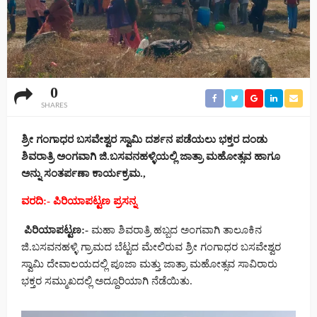
0
SHARES
ಶ್ರೀ ಗಂಗಾಧರ ಬಸವೇಶ್ವರ ಸ್ವಾಮಿ ದರ್ಶನ ಪಡೆಯಲು ಭಕ್ತರ ದಂಡು
ಶಿವರಾತ್ರಿ ಅಂಗವಾಗಿ ಜಿ.ಬಸವನಹಳ್ಳಿಯಲ್ಲಿ ಜಾತ್ರಾ ಮಹೋತ್ಸವ ಹಾಗೂ
ಅನ್ನು ಸಂತರ್ಪಣಾ ಕಾರ್ಯಕ್ರಮ.,
ವರದಿ:- ಪಿರಿಯಾಪಟ್ಟಣ ಪ್ರಸನ್ನ
ಪಿರಿಯಾಪಟ್ಟಣ:-
ಮಹಾ ಶಿವರಾತ್ರಿ ಹಬ್ಬದ ಅಂಗವಾಗಿ ತಾಲೂಕಿನ
ಜಿ.ಬಸವನಹಳ್ಳಿ ಗ್ರಾಮದ ಬೆಟ್ಟದ ಮೇಲಿರುವ ಶ್ರೀ ಗಂಗಾಧರ ಬಸವೇಶ್ವರ
ಸ್ವಾಮಿ ದೇವಾಲಯದಲ್ಲಿ ಪೂಜಾ ಮತ್ತು ಜಾತ್ರಾ ಮಹೋತ್ಸವ ಸಾವಿರಾರು
ಭಕ್ತರ ಸಮ್ಮುಖದಲ್ಲಿ ಅದ್ದೂರಿಯಾಗಿ ನೆಡೆಯಿತು.