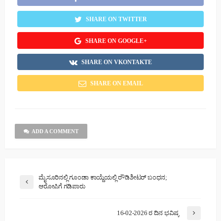
SHARE ON TWITTER
SHARE ON GOOGLE+
SHARE ON VKONTAKTE
SHARE ON EMAIL
ADD A COMMENT
ಮೈಸೂರಿನಲ್ಲಿ ಗೂಂಡಾ ಕಾಯ್ದೆಯಲ್ಲಿ ರೌಡಿಶೀಟರ್ ಬಂಧನ;
ಆರೋಪಿಗೆ ಗಡಿಪಾರು
16-02-2026 ರ ದಿನ ಭವಿಷ್ಯ