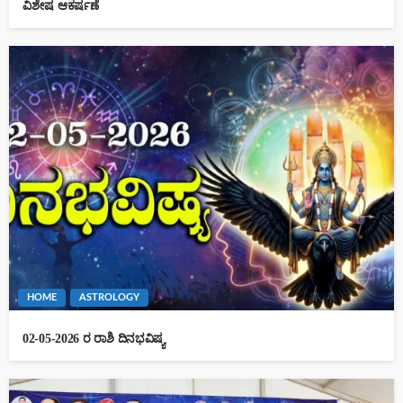
ವಿಶೇಷ ಆಕರ್ಷಣೆ
HOME
ASTROLOGY
02-05-2026 ರ ರಾಶಿ ದಿನಭವಿಷ್ಯ