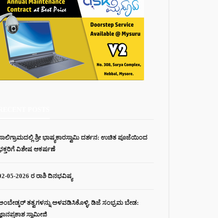
RECENT POSTS
ಸಾಲಿಗ್ರಾಮದಲ್ಲಿ ಶ್ರೀ ಭಾಷ್ಯಕಾರಸ್ವಾಮಿ ದರ್ಶನ: ಉಚಿತ ಪೂಜೆಯಿಂದ
ಭಕ್ತರಿಗೆ ವಿಶೇಷ ಆಕರ್ಷಣೆ
02-05-2026 ರ ರಾಶಿ ದಿನಭವಿಷ್ಯ
ಅಂಬೇಡ್ಕರ್ ತತ್ವಗಳನ್ನು ಅಳವಡಿಸಿಕೊಳ್ಳಿ, ಡಿಜೆ ಸಂಭ್ರಮ ಬೇಡ:
ಜ್ಞಾನಪ್ರಕಾಶ ಸ್ವಾಮೀಜಿ