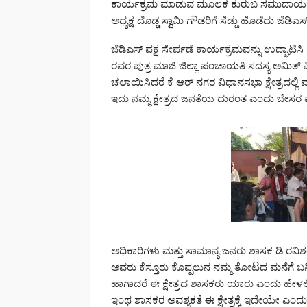
ಕಾರ್ಯಕ್ರಮ ಮಾಡುವ ಮೂಲಕ ಕುರುಬ ಸಮುದಾಯದ ಶಾಸಕ
ಅಧ್ಯಕ್ಷ ದೊಡ್ಡ ಸ್ವಾಮಿ ಗೌಡರಿಗೆ ಸೆಡ್ಡು ಹೊಡೆದು ಜೆಡಿಎಸ
ಜೆಡಿಎಸ್ ಪಕ್ಷ ಸೇರ್ಪಡೆ ಕಾರ್ಯಕ್ರಮವನ್ನು ಉದ್ಘಾಟ
ರವರ ಪುತ್ರ ಮಾಜಿ ಜಿಲ್ಲಾ ಪಂಚಾಯತಿ ಸದಸ್ಯ ಅಮಿತ್ ವಿ
ಚಲಾಯಿಸಿದರೆ ಕೆ ಆರ್ ನಗರ ವಿಧಾನಸಭಾ ಕ್ಷೇತ್ರದಲ್ಲಿ 
ಇದು ನಮ್ಮ ಕ್ಷೇತ್ರದ ಜನತೆಯ ದುರಂತ ಎಂದು ಬೇಸರ ವ್ಯ
ಅಧಿಕಾರಿಗಳು ಮತ್ತು ಸಾಮಾನ್ಯ ಜನರು ಶಾಸಕ ಡಿ ರವಿಶ
ಅವರು ಕೆಸ್ತೂರು ಕೊಪ್ಪಲುನ ನಮ್ಮ ತೋಟದ ಮನೆಗೆ ಬನ್
ಹಾಗಾದರೆ ಈ ಕ್ಷೇತ್ರದ ಶಾಸಕರು ಯಾರು ಎಂದು ಹೇಳಲಿ ಪ್
ಇಂಥ ಶಾಸಕರ ಅವಶ್ಯಕತೆ ಈ ಕ್ಷೇತ್ರಕ್ಕೆ ಇದೇಯೇ ಎಂದು ಪ್