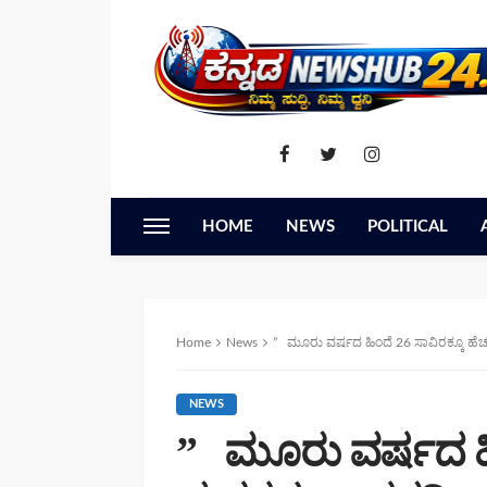
HOME
NEWS
POLITICAL
Home
News
” ಮೂರು ವರ್ಷದ ಹಿಂದೆ 26 ಸಾವಿರಕ್ಕೂ ಹೆಚ್ಚು ಮತಗಳ ಅಂತರದಿಂದ ಗೆದ್ದ ಕಾಂಗ್ರೆಸ್ ಪಕ್ಷದ ಶಾಸಕ ಡಿ ರವಿಶಂಕರ್ ಮತ್ತು ಅವರ ತಂದೆ 
NEWS
” ಮೂರು ವರ್ಷದ ಹಿಂದ