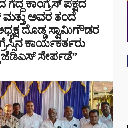
ದ್ದ ಕಾಂಗ್ರೆಸ್ ಪಕ್ಷದ
 ಮತ್ತು ಅವರ ತಂದೆ
ಧ್ಯಕ್ಷ ದೊಡ್ಡ ಸ್ವಾಮಿಗೌಡರ
ಗ್ರೆಸ್ಸಿನ ಕಾರ್ಯಕರ್ತರು
 ಜೆಡಿಎಸ್ ಸೇರ್ಪಡೆ”