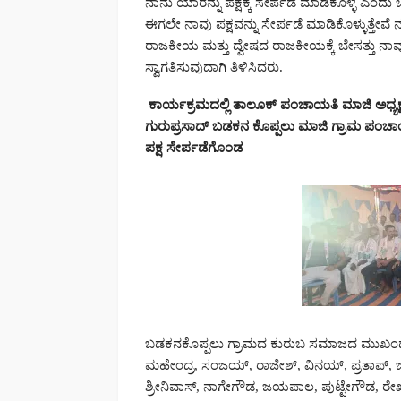
ನಾನು ಯಾರನ್ನು ಪಕ್ಷಕ್ಕೆ ಸೇರ್ಪಡೆ ಮಾಡಿಕೊಳ್ಳಿ ಎಂದು
ಈಗಲೇ ನಾವು ಪಕ್ಷವನ್ನು ಸೇರ್ಪಡೆ ಮಾಡಿಕೊಳ್ಳುತ್ತೇವೆ ನ
ರಾಜಕೀಯ ಮತ್ತು ದ್ವೇಷದ ರಾಜಕೀಯಕ್ಕೆ ಬೇಸತ್ತು ನಾವು ಜ
ಸ್ವಾಗತಿಸುವುದಾಗಿ ತಿಳಿಸಿದರು.
ಕಾರ್ಯಕ್ರಮದಲ್ಲಿ ತಾಲೂಕ್ ಪಂಚಾಯತಿ ಮಾಜಿ ಅಧ್ಯಕ
ಗುರುಪ್ರಸಾದ್ ಬಡಕನ ಕೊಪ್ಪಲು ಮಾಜಿ ಗ್ರಾಮ ಪಂಚಾಯ
ಪಕ್ಷ ಸೇರ್ಪಡೆಗೊಂಡ
ಬಡಕನಕೊಪ್ಪಲು ಗ್ರಾಮದ ಕುರುಬ ಸಮಾಜದ ಮುಖಂಡರಾ
ಮಹೇಂದ್ರ, ಸಂಜಯ್, ರಾಜೇಶ್, ವಿನಯ್, ಪ್ರತಾಪ್,
ಶ್ರೀನಿವಾಸ್, ನಾಗೇಗೌಡ, ಜಯಪಾಲ, ಪುಟ್ಟೇಗೌಡ, ರೇಖ