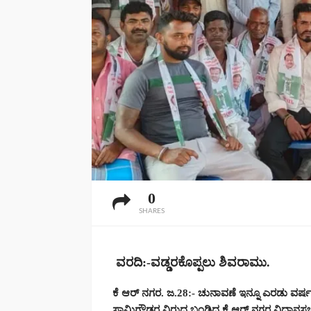
0
SHARES
ವರದಿ
:-
ವಡ್ಡರಕೊಪ್ಪಲು
ಶಿವರಾಮು
.
ಕೆ ಆರ್ ನಗರ. ಜ.28:- ಚುನಾವಣೆ ಇನ್ನೂ ಎರಡು ವರ್
ಸ್ವಾಮಿಗೌಡರ ವಿರುದ್ಧ ಬಂಡಿದ್ದ ಕೆ ಆರ್ ನಗರ ವಿ