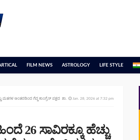
ARTICAL
FILM NEWS
ASTROLOGY
LIFE STYLE
ಎಂಡಿಸಿಸಿ ಬ್ಯಾಂಕಿನ ಅಧ್ಯಕ್ಷ ದೊಡ್ಡ ಸ್ವಾಮಿಗೌಡರ ವಿರುದ್ಧ ಬಂಡೆದ್ದ ಕಾಂಗ್ರೆಸ್ಸಿನ ಕಾರ್ಯಕರ್ತರು ಸಾಗರೋಪಾದಿಯಲ್ಲಿ ಜೆಡಿಎಸ್ ಸೇರ್ಪಡೆ”
Jan. 28, 2026 at 7:32 pm
ೆ 26 ಸಾವಿರಕ್ಕೂ ಹೆಚ್ಚು