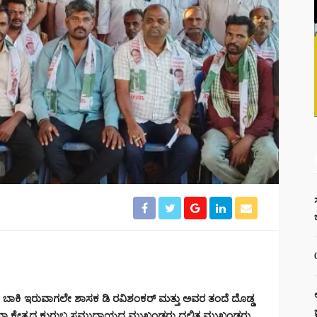
ಷ ಬಾಕಿ ಇರುವಾಗಲೇ ಶಾಸಕ ಡಿ ರವಿಶಂಕರ್ ಮತ್ತು ಅವರ ತಂದೆ ದೊಡ್ಡ
ಧಾನಸಭಾ ಕ್ಷೇತ್ರದ ಕುರುಬ ಸಮುದಾಯದ ಮುಖಂಡರು ದಲಿತ ಮುಖಂಡರು