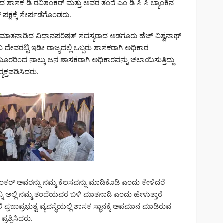
 ಡಿ ರವಿಶಂಕರ್ ಮತ್ತು ಅವರ ತಂದೆ ಎಂ ಡಿ ಸಿ ಸಿ ಬ್ಯಾಂಕಿನ
್ ಪಕ್ಷಕ್ಕೆ ಸೇರ್ಪಡೆಗೊಂಡರು.
ಿಸಿ ಮಾತನಾಡಿದ ವಿಧಾನಪರಿಷತ್ ಸದಸ್ಯರಾದ ಅಡಗೂರು ಹೆಚ್ ವಿಶ್ವನಾಥ್
 ದೇವರಟ್ಟಿ ಇಡೀ ರಾಜ್ಯದಲ್ಲಿ ಒಬ್ಬರು ಶಾಸಕರಾಗಿ ಅಧಿಕಾರ
ಮೂರರಿಂದ ನಾಲ್ಕು ಜನ ಶಾಸಕರಾಗಿ ಅಧಿಕಾರವನ್ನು ಚಲಾಯಿಸುತ್ತಿದ್ದು
ಕ್ತಪಡಿಸಿದರು.
ಂಕರ್ ಅವರನ್ನು ನಮ್ಮ ಕೆಲಸವನ್ನು ಮಾಡಿಕೊಡಿ ಎಂದು ಕೇಳಿದರೆ
ನಿ ಅಲ್ಲಿ ನಮ್ಮ ತಂದೆಯವರ ಬಳಿ ಮಾತನಾಡಿ ಎಂದು ಹೇಳುತ್ತಾರೆ
ರಜಾಪ್ರಭುತ್ವ ವ್ಯವಸ್ಥೆಯಲ್ಲಿ ಶಾಸಕ ಸ್ಥಾನಕ್ಕೆ ಅಪಮಾನ ಮಾಡಿರುವ
ರಶ್ನಿಸಿದರು.