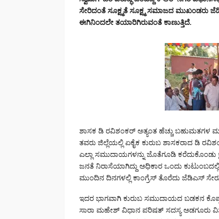
ಸೇರಿದಂತೆ ಸೂಕ್ಷ್ಮತೆ ಸೂಕ್ಷ್ಮ ಸಮಾಜದ ಮುಖಂಡರು ಜ
ಈಗಿನಿಂದಲೇ ತಯಾರಿಗಿರುವಂತೆ ಕಾಣುತ್ತಿದೆ.
ಶಾಸಕ ಡಿ ರವಿಶಂಕರ್ ಅತ್ಯಂತ ಹೆಚ್ಚು ಬಹುಮತಗಳ ಮ
ತವರು ಜಿಲ್ಲೆಯಲ್ಲಿ ಏಕೈಕ ಕುರುಬ ಶಾಸಕರಾದ ಡಿ ರವಿಶ
ಎಲ್ಲಾ ಸಮುದಾಯಗಳನ್ನು ಜೊತೆಗೂಡಿ ಕರೆದುಕೊಂಡು ಕ್ಷೇತ್ರ
ಜನತೆ ನಿರಾಸೆಯಾಗಿದ್ದು ಅಧಿಕಾರ ಒಂದು ಕುಟುಂಬದಲ್ಲಿ 
ಮುಂದಿನ ದಿನಗಳಲ್ಲಿ ಕಾಂಗ್ರೆಸ್ ತೊರೆದು ಜೆಡಿಎಸ್ ಸೇರುವ
ಇದರ ಭಾಗವಾಗಿ ಕುರುಬ ಸಮುದಾಯದ ಬಡಕನ ಕೊಪ್ಪಲು 
ಸಾರಾ ಮಹೇಶ್ ವಿಧಾನ ಪರಿಷತ್ ಸದಸ್ಯ ಅಡಗೂರು ವಿಶ್ವನಾ