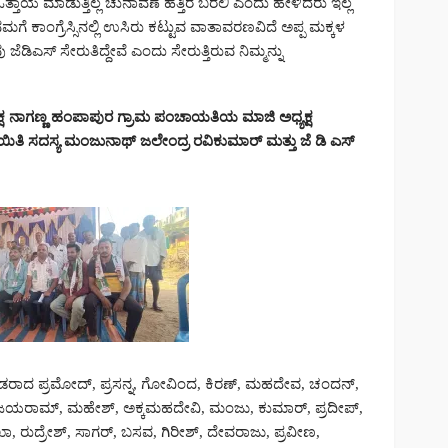
 ಒತ್ತಾಯ ಮಾಡುತ್ತಿಲ್ಲ ಚುನಾವಣೆ ಹತ್ತಿರ ಬರಲಿ ಎಂದು ಹೇಳಿದರು ಇಲ್ಲ
ಮಗೆ ಕಾಂಗ್ರೆಸ್ಸಿನಲ್ಲಿ ಉಸಿರು ಕಟ್ಟುವ ವಾತಾವರಣವಿದೆ ಅಪ್ಪ ಮಕ್ಕಳ
ೆಡಿಎಸ್ ಸೇರುತಿದ್ದೇವೆ ಎಂದು ಸೇರುತ್ತಿರುವ ನಿಮ್ಮನ್ನು
್ಷ ನಾಗಣ್ಣ ಹಂಪಾಪುರ ಗ್ರಾಮ ಪಂಚಾಯತಿಯ ಮಾಜಿ ಅಧ್ಯಕ್ಷ
ಿತಿ ಸದಸ್ಯ ಮಂಜುನಾಥ್ ಜಲೇಂದ್ರ ರವಿಕುಮಾರ್ ಮತ್ತು ಜೆ ಡಿ ಎಸ್
ದ ಪ್ರಮೋದ್, ಪ್ರಸನ್ನ, ಗೋವಿಂದ, ಕಿರಣ್, ಮಹದೇವ, ಚಂದನ್,
 ಜಯರಾಮ್, ಮಹೇಶ್, ಅಕ್ಕಮಹದೇವಿ, ಮಂಜು, ಕುಮಾರ್, ಪ್ರದೀಪ್,
ಾ, ರುದ್ರೇಶ್, ಸಾಗರ್, ಬಸವ, ಗಿರೀಶ್, ದೇವರಾಜು, ಪ್ರವೀಣ,