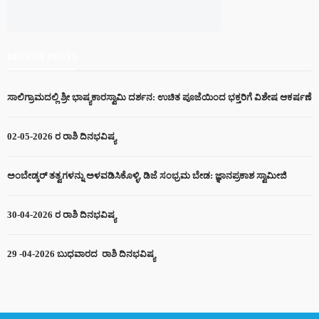
RECENT POSTS
ಸಾಲಿಗ್ರಾಮದಲ್ಲಿ ಶ್ರೀ ಭಾಷ್ಯಕಾರಸ್ವಾಮಿ ದರ್ಶನ: ಉಚಿತ ಪೂಜೆಯಿಂದ ಭಕ್ತರಿಗೆ ವಿಶೇಷ ಆಕರ್ಷಣೆ
02-05-2026 ರ ರಾಶಿ ದಿನಭವಿಷ್ಯ
ಅಂಬೇಡ್ಕರ್ ತತ್ವಗಳನ್ನು ಅಳವಡಿಸಿಕೊಳ್ಳಿ, ಡಿಜೆ ಸಂಭ್ರಮ ಬೇಡ: ಜ್ಞಾನಪ್ರಕಾಶ ಸ್ವಾಮೀಜಿ
30-04-2026 ರ ರಾಶಿ ದಿನಭವಿಷ್ಯ
29 -04-2026 ಬುಧವಾರದ ರಾಶಿ ದಿನಭವಿಷ್ಯ