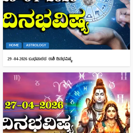
HOME
ASTROLOGY
29 -04-2026 ಬುಧವಾರದ ರಾಶಿ ದಿನಭವಿಷ್ಯ