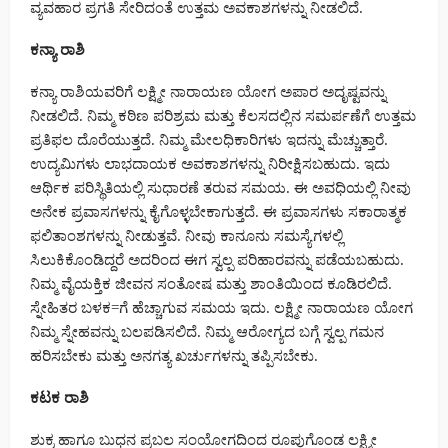
ವ್ಯವಹಾರ ಪ್ರಗತಿ ಸೇರಿದಂತೆ ಉತ್ತಮ ಅವಕಾಶಗಳನ್ನು ನೀಡಲಿದೆ.
ಕನ್ಯಾ ರಾಶಿ
ಕನ್ಯಾ ರಾಶಿಯವರಿಗೆ ಲಕ್ಷ್ಮೀ ನಾರಾಯಣ ಯೋಗ ಅಪಾರ ಅದೃಷ್ಟವನ್ನು
ನೀಡಲಿದೆ. ನಿಮ್ಮ ಕಠಿಣ ಪರಿಶ್ರಮ ಮತ್ತು ಕೆಲಸದಲ್ಲಿನ ಸಮರ್ಪಣೆಗೆ ಉತ್ತಮ
ಪ್ರತಿಫಲ ದೊರೆಯುತ್ತದೆ. ನಿಮ್ಮ ಮೇಲಧಿಕಾರಿಗಳು ಇದನ್ನು ಮೆಚ್ಚುತ್ತಾರೆ.
ಉದ್ಯಮಿಗಳು ಲಾಭದಾಯಕ ಅವಕಾಶಗಳನ್ನು ನಿರೀಕ್ಷಿಸಬಹುದು. ಇದು
ಆರ್ಥಿಕ ಪರಿಸ್ಥಿತಿಯಲ್ಲಿ ಸುಧಾರಣೆ ತರುವ ಸಮಯ. ಈ ಅವಧಿಯಲ್ಲಿ ನೀವು
ಅನೇಕ ಪ್ರವಾಸಗಳನ್ನು ಕೈಗೊಳ್ಳಬೇಕಾಗುತ್ತದೆ. ಈ ಪ್ರವಾಸಗಳು ಸಕಾರಾತ್ಮಕ
ಫಲಿತಾಂಶಗಳನ್ನು ನೀಡುತ್ತವೆ. ನೀವು ಕಾನೂನು ಸಮಸ್ಯೆಗಳಲ್ಲಿ
ಸಿಲುಕಿಕೊಂಡಿದ್ದರೆ ಅದರಿಂದ ಈಗ ಸ್ವಲ್ಪ ಪರಿಹಾರವನ್ನು ಪಡೆಯಬಹುದು.
ನಿಮ್ಮ ವೈಯಕ್ತಿಕ ಜೀವನ ಸಂತೋಷ ಮತ್ತು ಶಾಂತಿಯಿಂದ ಕೂಡಿರಲಿದೆ.
ಸ್ನೇಹಿತರ ಬಳಕ=ಗೆ ಹೆಚ್ಚಾಗುವ ಸಮಯ ಇದು. ಲಕ್ಷ್ಮೀ ನಾರಾಯಣ ಯೋಗ
ನಿಮ್ಮ ಸ್ನೇಹವನ್ನು ಬಲಪಡಿಸಲಿದೆ. ನಿಮ್ಮ ಆರೋಗ್ಯದ ಬಗ್ಗೆ ಸ್ವಲ್ಪ ಗಮನ
ಹರಿಸಬೇಕು ಮತ್ತು ಅನಗತ್ಯ ಖರ್ಚುಗಳನ್ನು ತಪ್ಪಿಸಬೇಕು.
ಕಟಕ ರಾಶಿ
ಶುಕ್ರ ಹಾಗೂ ಬುಧನ ಪ್ರಬಲ ಸಂಯೋಗದಿಂದ ರೂಪುಗೊಂಡ ಲಕ್ಷ್ಮೀ