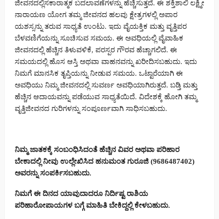
ಜೀವನದಲ್ಲಿಸಕಾರಾತ್ಮಕ ಬದಲಾವಣೆಗಳನ್ನು ಹೆಚ್ಚಿಸುತ್ತದೆ. ಈ ಶಕ್ತಿಶಾಲಿ ಲಕ್ಷ್ಮೀ
ನಾರಾಯಣ ಯೋಗ ತಮ್ಮ ಜೀವನದ ಹಲವು ಕ್ಷೇತ್ರಗಳಲ್ಲಿ ಅಪಾರ
ಯಶಸ್ಸನ್ನು ತರುವ ಸಾಧ್ಯತೆ ಉಂಟು. ಇದು ವೈಯಕ್ತಿಕ ಮತ್ತು ವೃತ್ತಿಪರ
ಬೆಳವಣಿಗೆಯನ್ನು ಸೂಚಿಸುವ ಸಮಯ. ಈ ಅವಧಿಯಲ್ಲಿ ವೈವಾಹಿಕ
ಜೀವನದಲ್ಲಿ ಹೆಚ್ಚಿನ ತಿಳುವಳಿಕೆ, ಪರಸ್ಪರ ಗೌರವ ಹೆಚ್ಚಾಗಲಿದೆ. ಈ
ಸಮಯದಲ್ಲಿ ಹೊಸ ಆಸ್ತಿ ಅಥವಾ ವಾಹನವನ್ನು ಖರೀದಿಸಬಹುದು. ಇದು
ನಿಮಗೆ ಮಾನಸಿಕ ತೃಪ್ತಿಯನ್ನು ನೀಡುವ ಸಮಯ. ಒಟ್ಟಾರೆಯಾಗಿ ಈ
ಅವಧಿಯು ನಿಮ್ಮ ಜೀವನದಲ್ಲಿ ಸುವರ್ಣ ಅವಧಿಯಾಗಿರುತ್ತದೆ. ಬಡ್ತಿ ಮತ್ತು
ಹೆಚ್ಚಿನ ಆದಾಯವನ್ನು ಪಡೆಯುವ ಸಾಧ್ಯತೆಯಿದೆ. ವಿದೇಶಕ್ಕೆ ಹೋಗಿ ತಮ್ಮ
ವೃತ್ತಿಜೀವನದ ಗುರಿಗಳನ್ನು ಸಂಪೂರ್ಣವಾಗಿ ಸಾಧಿಸಬಹುದು.
ನಿಮ್ಮ ಜಾತಕಕ್ಕೆ ಸಂಬಂಧಿಸಿದಂತೆ ಹೆಚ್ಚಿನ ವಿವರ ಅಥವಾ ಪರಿಹಾರ
ಬೇಕಾದಲ್ಲಿ ನೀವು ಉಲ್ಲೇಖಿಸಿದ ಹನುಮಂತ ಗುರೂಜಿ (9686487402)
ಅವರನ್ನು ಸಂಪರ್ಕಿಸಬಹುದು.
ನಿಮಗೆ ಈ ದಿನದ ಯಾವುದಾದರೂ ನಿರ್ದಿಷ್ಟ ರಾಶಿಯ
ಪರಿಹಾರೋಪಾಯಗಳ ಬಗ್ಗೆ ಮಾಹಿತಿ ಬೇಕಿದ್ದಲ್ಲಿ ಕೇಳಬಹುದು.