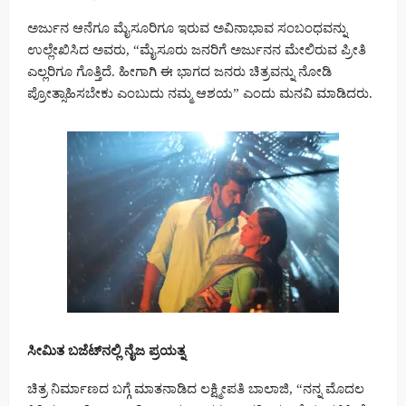
ಅರ್ಜುನ ಆನೆಗೂ ಮೈಸೂರಿಗೂ ಇರುವ ಅವಿನಾಭಾವ ಸಂಬಂಧವನ್ನು
ಉಲ್ಲೇಖಿಸಿದ ಅವರು, “ಮೈಸೂರು ಜನರಿಗೆ ಅರ್ಜುನನ ಮೇಲಿರುವ ಪ್ರೀತಿ
ಎಲ್ಲರಿಗೂ ಗೊತ್ತಿದೆ. ಹೀಗಾಗಿ ಈ ಭಾಗದ ಜನರು ಚಿತ್ರವನ್ನು ನೋಡಿ
ಪ್ರೋತ್ಸಾಹಿಸಬೇಕು ಎಂಬುದು ನಮ್ಮ ಆಶಯ” ಎಂದು ಮನವಿ ಮಾಡಿದರು.
ಸೀಮಿತ ಬಜೆಟ್‌ನಲ್ಲಿ ನೈಜ ಪ್ರಯತ್ನ
ಚಿತ್ರ ನಿರ್ಮಾಣದ ಬಗ್ಗೆ ಮಾತನಾಡಿದ ಲಕ್ಷ್ಮೀಪತಿ ಬಾಲಾಜಿ, “ನನ್ನ ಮೊದಲ