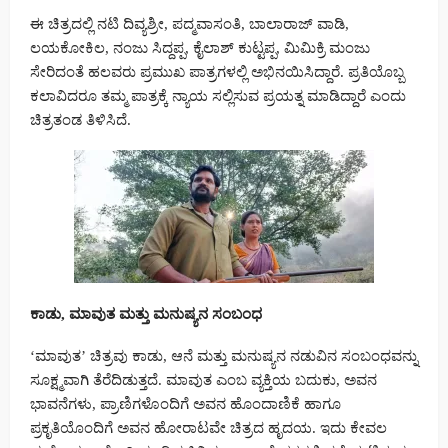
ಈ ಚಿತ್ರದಲ್ಲಿ ನಟಿ ದಿವ್ಯಶ್ರೀ, ಪದ್ಮವಾಸಂತಿ, ಬಾಲಾರಾಜ್ ವಾಡಿ,
ಲಯಕೋಕಿಲ, ನಂಜು ಸಿದ್ದಪ್ಪ, ಕೈಲಾಶ್ ಕುಟ್ಟಪ್ಪ, ಮಿಮಿಕ್ರಿ ಮಂಜು
ಸೇರಿದಂತೆ ಹಲವರು ಪ್ರಮುಖ ಪಾತ್ರಗಳಲ್ಲಿ ಅಭಿನಯಿಸಿದ್ದಾರೆ. ಪ್ರತಿಯೊಬ್ಬ
ಕಲಾವಿದರೂ ತಮ್ಮ ಪಾತ್ರಕ್ಕೆ ನ್ಯಾಯ ಸಲ್ಲಿಸುವ ಪ್ರಯತ್ನ ಮಾಡಿದ್ದಾರೆ ಎಂದು
ಚಿತ್ರತಂಡ ತಿಳಿಸಿದೆ.
ಕಾಡು, ಮಾವುತ ಮತ್ತು ಮನುಷ್ಯನ ಸಂಬಂಧ
‘ಮಾವುತ’ ಚಿತ್ರವು ಕಾಡು, ಆನೆ ಮತ್ತು ಮನುಷ್ಯನ ನಡುವಿನ ಸಂಬಂಧವನ್ನು
ಸೂಕ್ಷ್ಮವಾಗಿ ತೆರೆದಿಡುತ್ತದೆ. ಮಾವುತ ಎಂಬ ವ್ಯಕ್ತಿಯ ಬದುಕು, ಅವನ
ಭಾವನೆಗಳು, ಪ್ರಾಣಿಗಳೊಂದಿಗೆ ಅವನ ಹೊಂದಾಣಿಕೆ ಹಾಗೂ
ಪ್ರಕೃತಿಯೊಂದಿಗೆ ಅವನ ಹೋರಾಟವೇ ಚಿತ್ರದ ಹೃದಯ. ಇದು ಕೇವಲ