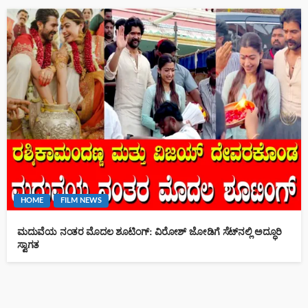
HOME
FILM NEWS
ಮದುವೆಯ ನಂತರ ಮೊದಲ ಶೂಟಿಂಗ್: ವಿರೋಶ್ ಜೋಡಿಗೆ ಸೆಟ್‌ನಲ್ಲಿ ಅದ್ಧೂರಿ
ಸ್ವಾಗತ