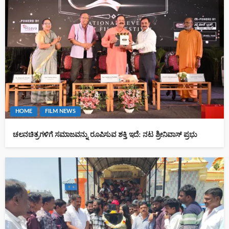
HOME
FILM NEWS
ಚಲನಚಿತ್ರಗಳಿಗೆ ಸಮಾಜವನ್ನು ರೂಪಿಸುವ ಶಕ್ತಿ ಇದೆ: ನಟ ಶ್ರೀನಿವಾಸ್ ಪ್ರಭು