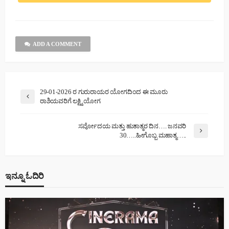
ADD A COMMENT
29-01-2026 ರ ಗುರುರಾಯರ ಯೋಗದಿಂದ ಈ ಮೂರು
ರಾಶಿಯವರಿಗೆ ಲಕ್ಷ್ಮಿ ಯೋಗ
ಸರ್ವೋದಯ ಮತ್ತು ಹುತಾತ್ಮರ ದಿನ…. ಜನವರಿ
30…..ಹೀಗೊಬ್ಬ ಮಹಾತ್ಮ…..
ಇನ್ನೂ ಓದಿರಿ