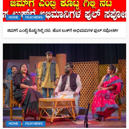
HOME
FILM NEWS
ಜಿಮ್‌ಗೆ ಎಂಟ್ರಿ ಕೊಟ್ಟ ಗಿಲ್ಲಿ ನಟ: ಹೊಸ ಲುಕ್‌ಗೆ ಅಭಿಮಾನಿಗಳ ಫುಲ್ ಸಪೋರ್ಟ್
HOME
FILM NEWS