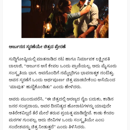
ಅರ್ಜುನನ ಸ್ಮರಣೆಯೇ ಚಿತ್ರದ ಪ್ರೇರಣೆ
ಸುದ್ದಿಗೋಷ್ಠಿಯಲ್ಲಿ ಮಾತನಾಡಿದ ನಟ ಹಾಗೂ ನಿರ್ಮಾಪಕ ಲಕ್ಷ್ಮೀಪತಿ
ಬಾಲಾಜಿ, “ಅರ್ಜುನ ಆನೆ ಕೇವಲ ಒಂದು ಪ್ರಾಣಿಯಲ್ಲ, ಅದು ಮೈಸೂರು
ಸಂಸ್ಕೃತಿಯ ಭಾಗ. ಅವನೊಂದಿಗೆ ನಮ್ಮೆಲ್ಲರಿಗೂ ಭಾವನಾತ್ಮಕ ನಂಟಿತ್ತು.
ಅವನ ಸ್ಮರಣೆಗೆ ಒಂದು ಅರ್ಥಪೂರ್ಣ ಚಿತ್ರ ಮಾಡಬೇಕೆಂಬ ಆಸೆಯಿಂದ
‘ಮಾವುತ’ ಹುಟ್ಟಿಕೊಂಡಿತು” ಎಂದು ಹೇಳಿದರು.
ಅವರು ಮುಂದುವರೆಸಿ, “ಈ ಚಿತ್ರದಲ್ಲಿ ಅರಣ್ಯದ ನೈಜ ಬದುಕು, ಕಾಡಿನ
ಜನರ ಸಂಪ್ರದಾಯ, ಅವರ ದಿನನಿತ್ಯದ ಹೋರಾಟಗಳನ್ನು ಯಾವುದೇ
ಅತಿರೇಕವಿಲ್ಲದೆ ತೆರೆ ಮೇಲೆ ತರುವ ಪ್ರಯತ್ನ ಮಾಡಿದ್ದೇವೆ. ಕಾಡು ಕೇವಲ
ಮರಗಳ ಗುಂಪಲ್ಲ, ಅದು ಜೀವಿಗಳ ಒಂದು ಸಂಸ್ಕೃತಿಯೇ ಎಂಬ
ಸಂದೇಶವನ್ನು ಚಿತ್ರ ನೀಡುತ್ತದೆ” ಎಂದು ತಿಳಿಸಿದರು.