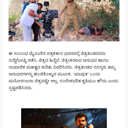
ಈ ಸಂಬಂಧ ಮೈಸೂರಿನ ಪತ್ರಕರ್ತರ ಭವನದಲ್ಲಿ ಚಿತ್ರತಂಡದವರು
ಸುದ್ದಿಗೋಷ್ಠಿ ನಡೆಸಿ, ಚಿತ್ರದ ಹಿನ್ನೆಲೆ, ಚಿತ್ರೀಕರಣದ ಅನುಭವ ಹಾಗೂ
ಸಾಮಾಜಿಕ ಮಹತ್ವದ ಕುರಿತು ವಿವರಿಸಿದರು. ಚಿತ್ರತಂಡದ ಸದಸ್ಯರು ತಮ್ಮ
ಅನುಭವಗಳನ್ನು ಹಂಚಿಕೊಳ್ಳುವ ಮೂಲಕ, ‘ಮಾವುತ’ ಒಂದು
ಮನೋರಂಜನಾ ಚಿತ್ರವಷ್ಟೇ ಅಲ್ಲ, ಸಂದೇಶಭರಿತ ಕೃತಿಯೂ ಹೌದು ಎಂದು
ಸ್ಪಷ್ಟಪಡಿಸಿದರು.