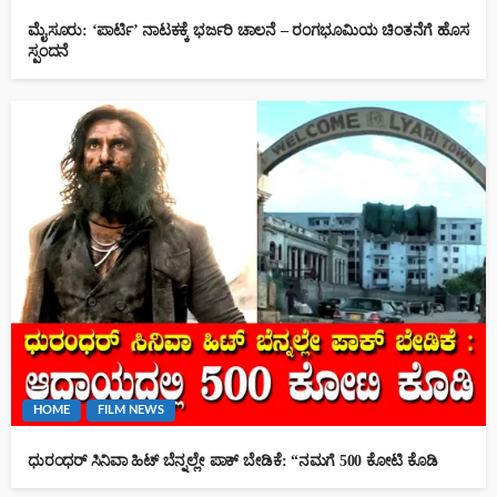
ಮೈಸೂರು: ‘ಪಾರ್ಟಿ’ ನಾಟಕಕ್ಕೆ ಭರ್ಜರಿ ಚಾಲನೆ – ರಂಗಭೂಮಿಯ ಚಿಂತನೆಗೆ ಹೊಸ
ಸ್ಪಂದನೆ
HOME
FILM NEWS
ಧುರಂಧರ್ ಸಿನಿವಾ ಹಿಟ್ ಬೆನ್ನಲ್ಲೇ ಪಾಕ್ ಬೇಡಿಕೆ: “ನಮಗೆ 500 ಕೋಟಿ ಕೊಡಿ