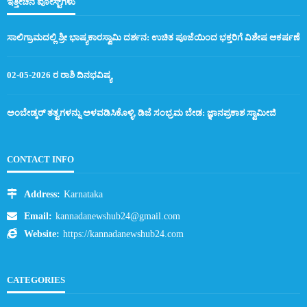
ಇತ್ತೀಚಿನ ಪೋಸ್ಟ್‌ಗಳು
ಸಾಲಿಗ್ರಾಮದಲ್ಲಿ ಶ್ರೀ ಭಾಷ್ಯಕಾರಸ್ವಾಮಿ ದರ್ಶನ: ಉಚಿತ ಪೂಜೆಯಿಂದ ಭಕ್ತರಿಗೆ ವಿಶೇಷ ಆಕರ್ಷಣೆ
02-05-2026 ರ ರಾಶಿ ದಿನಭವಿಷ್ಯ
ಅಂಬೇಡ್ಕರ್ ತತ್ವಗಳನ್ನು ಅಳವಡಿಸಿಕೊಳ್ಳಿ, ಡಿಜೆ ಸಂಭ್ರಮ ಬೇಡ: ಜ್ಞಾನಪ್ರಕಾಶ ಸ್ವಾಮೀಜಿ
CONTACT INFO
Address:
Karnataka
Email:
kannadanewshub24@gmail.com
Website:
https://kannadanewshub24.com
CATEGORIES