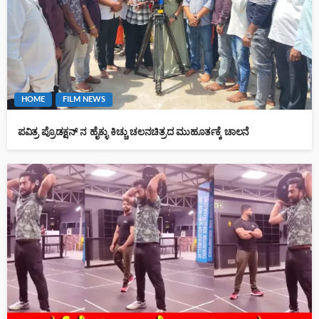
HOME
FILM NEWS
ಪವಿತ್ರ ಪ್ರೊಡಕ್ಷನ್ ನ ಹೈಕ್ಳು ಕಿಚ್ಚು ಚಲನಚಿತ್ರದ ಮುಹೂರ್ತಕ್ಕೆ ಚಾಲನೆ