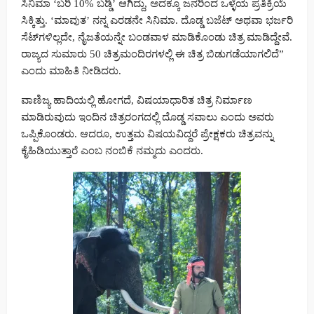
ಸಿನಿಮಾ ‘ಬರಿ 10% ಬಡ್ಡಿ’ ಆಗಿದ್ದು, ಅದಕ್ಕೂ ಜನರಿಂದ ಒಳ್ಳೆಯ ಪ್ರತಿಕ್ರಿಯೆ
ಸಿಕ್ಕಿತ್ತು. ‘ಮಾವುತ’ ನನ್ನ ಎರಡನೇ ಸಿನಿಮಾ. ದೊಡ್ಡ ಬಜೆಟ್ ಅಥವಾ ಭರ್ಜರಿ
ಸೆಟ್‌ಗಳಿಲ್ಲದೇ, ನೈಜತೆಯನ್ನೇ ಬಂಡವಾಳ ಮಾಡಿಕೊಂಡು ಚಿತ್ರ ಮಾಡಿದ್ದೇವೆ.
ರಾಜ್ಯದ ಸುಮಾರು 50 ಚಿತ್ರಮಂದಿರಗಳಲ್ಲಿ ಈ ಚಿತ್ರ ಬಿಡುಗಡೆಯಾಗಲಿದೆ”
ಎಂದು ಮಾಹಿತಿ ನೀಡಿದರು.
ವಾಣಿಜ್ಯ ಹಾದಿಯಲ್ಲಿ ಹೋಗದೆ, ವಿಷಯಾಧಾರಿತ ಚಿತ್ರ ನಿರ್ಮಾಣ
ಮಾಡಿರುವುದು ಇಂದಿನ ಚಿತ್ರರಂಗದಲ್ಲಿ ದೊಡ್ಡ ಸವಾಲು ಎಂದು ಅವರು
ಒಪ್ಪಿಕೊಂಡರು. ಆದರೂ, ಉತ್ತಮ ವಿಷಯವಿದ್ದರೆ ಪ್ರೇಕ್ಷಕರು ಚಿತ್ರವನ್ನು
ಕೈಹಿಡಿಯುತ್ತಾರೆ ಎಂಬ ನಂಬಿಕೆ ನಮ್ಮದು ಎಂದರು.