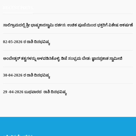
RECENT POSTS
ಸಾಲಿಗ್ರಾಮದಲ್ಲಿ ಶ್ರೀ ಭಾಷ್ಯಕಾರಸ್ವಾಮಿ ದರ್ಶನ: ಉಚಿತ ಪೂಜೆಯಿಂದ ಭಕ್ತರಿಗೆ ವಿಶೇಷ ಆಕರ್ಷಣೆ
02-05-2026 ರ ರಾಶಿ ದಿನಭವಿಷ್ಯ
ಅಂಬೇಡ್ಕರ್ ತತ್ವಗಳನ್ನು ಅಳವಡಿಸಿಕೊಳ್ಳಿ, ಡಿಜೆ ಸಂಭ್ರಮ ಬೇಡ: ಜ್ಞಾನಪ್ರಕಾಶ ಸ್ವಾಮೀಜಿ
30-04-2026 ರ ರಾಶಿ ದಿನಭವಿಷ್ಯ
29 -04-2026 ಬುಧವಾರದ ರಾಶಿ ದಿನಭವಿಷ್ಯ