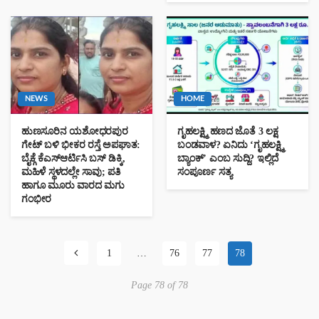
HOME
ASTROLOGY
26-04-2026 ರ ರಾಶಿ ವಾರಭವಿಷ್ಯ
133 views
Kannada News Hub 24
NEWS
HOME
ಹುಣಸೂರಿನ ಯಶೋಧರಪುರ
ಗೃಹಲಕ್ಷ್ಮಿ ಹಣದ ಜೊತೆ 3 ಲಕ್ಷ
ಬೇಸಾಯದ ಜಮೀನಿಗೆ ತೊಂದರೆ ನೀಡುತ್ತಿದ್ದು ಸೂಕ್ತ ರಕ್ಷಣೆ ನೀಡುವಂತ್ತೆ
ಗೇಟ್ ಬಳಿ ಭೀಕರ ರಸ್ತೆ ಅಪಘಾತ:
ಬಂಡವಾಳ? ಏನಿದು ‘ಗೃಹಲಕ್ಷ್ಮಿ
ಒತ್ತಾಯಿಸಿದ ನೊಂದ ಮಾಲೀಕ
ಬೈಕ್ಗೆ ಕೆಎಸ್ಆರ್ಟಿಸಿ ಬಸ್ ಡಿಕ್ಕಿ,
ಬ್ಯಾಂಕ್’ ಎಂಬ ಸುದ್ದಿ? ಇಲ್ಲಿದೆ
ಮಹಿಳೆ ಸ್ಥಳದಲ್ಲೇ ಸಾವು; ಪತಿ
ಸಂಪೂರ್ಣ ಸತ್ಯ
ಹಾಗೂ ಮೂರು ವಾರದ ಮಗು
ಗಂಭೀರ
ಬಿಸಿಲಿನಿಂದ ಬರಿದಾದ ಕೆರೆಗಳು, ಸಂಕಷ್ಟದಲ್ಲಿ ರೈತರು : ಸರ್ಕಾರದ ನಿರ್ಲಕ್ಷ್ಯಕ್ಕೆ
ಕುಮಾರಸ್ವಾಮಿ ಗರಂ : ಗೃಹಲಕ್ಷ್ಮಿ ಬಗ್ಗೆ ಕುಮಾರಸ್ವಾಮಿ ಸ್ಪಷ್ಟನೆ
1
…
76
77
78
Page 78 of 78