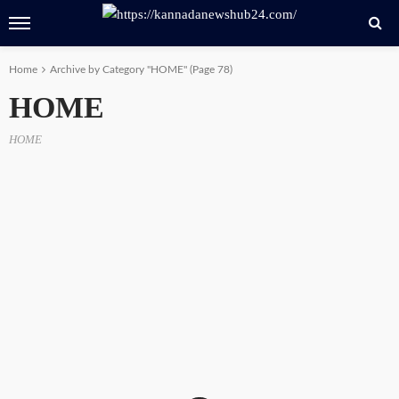
Home
Archive by Category "HOME"
(Page 78)
HOME
HOME
HOME
NEWS
ಸಾಲಿಗ್ರಾಮದಲ್ಲಿ ಶ್ರೀ ಭಾಷ್ಯಕಾರಸ್ವಾಮಿ ದರ್ಶನ: ಉಚಿತ
ಪೂಜೆಯಿಂದ ಭಕ್ತರಿಗೆ ವಿಶೇಷ ಆಕರ್ಷಣೆ
89 views
Kannada News Hub 24