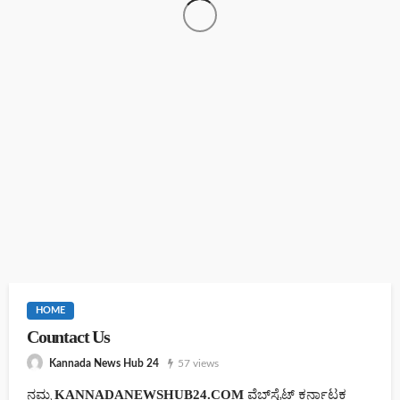
02-05-2026 ರ ರಾಶಿ ದಿನಭವಿಷ್ಯ
ಅಂಬೇಡ್ಕರ್ ತತ್ವಗಳನ್ನು ಅಳವಡಿಸಿಕೊಳ್ಳಿ, ಡಿಜೆ ಸಂಭ್ರಮ ಬೇಡ: ಜ್ಞಾನಪ್ರಕಾಶ
ಸ್ವಾಮೀಜಿ
30-04-2026 ರ ರಾಶಿ ದಿನಭವಿಷ್ಯ
HOME
Countact Us
57 views
Kannada News Hub 24
ನಮ್ಮ
KANNADANEWSHUB24.COM
ವೆಬ್‌ಸೈಟ್ ಕರ್ನಾಟಕ