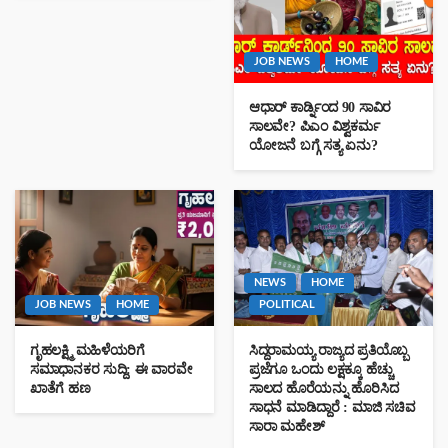
” ದಾನ ಮಾಡಿದಷ್ಟು ಮೇಲೆ : ವಿಜಯೇಂದ್ರ ಆಚಾರ್ಯ “
JOB NEWS
HOME
ಆಧಾರ್ ಕಾರ್ಡ್ನಿಂದ 90 ಸಾವಿರ
ಸಾಲವೇ? ಪಿಎಂ ವಿಶ್ವಕರ್ಮ
ಯೋಜನೆ ಬಗ್ಗೆ ಸತ್ಯ ಏನು?
ಬೈಲುಕುಪ್ಪೆಯ ‘ಶತಾಕ್ಷಿ ವನ’ಕ್ಕೆ ಪ್ರಧಾನಿಯರ ಮೆಚ್ಚುಗೆ – ಮನ್ ಕಿ ಬಾತ್‌ನಲ್ಲಿ
ಉಲ್ಲೇಖ
NEWS
HOME
JOB NEWS
HOME
POLITICAL
27-04-2026 ರ ರಾಶಿ ದಿನಭವಿಷ್ಯ
ಗೃಹಲಕ್ಷ್ಮಿ ಮಹಿಳೆಯರಿಗೆ
ಸಿದ್ದರಾಮಯ್ಯ ರಾಜ್ಯದ ಪ್ರತಿಯೊಬ್ಬ
ಸಮಾಧಾನಕರ ಸುದ್ದಿ: ಈ ವಾರವೇ
ಪ್ರಜೆಗೂ ಒಂದು ಲಕ್ಷಕ್ಕೂ ಹೆಚ್ಚು
ಖಾತೆಗೆ ಹಣ
ಸಾಲದ ಹೊರೆಯನ್ನು ಹೊರಿಸಿದ
ಸಾಧನೆ ಮಾಡಿದ್ದಾರೆ : ಮಾಜಿ ಸಚಿವ
ಸಾರಾ ಮಹೇಶ್