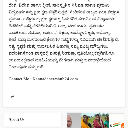
29 -04-2026 ಬುಧವಾರದ ರಾಶಿ ದಿನಭವಿಷ್ಯ
ದೇಶ, ವಿದೇಶ ಹಾಗೂ ಕ್ರೀಡೆ. ಸಾಂಸ್ಕೃತಿ ಕ ಸಿನಿಮಾ ಹಾಗೂ ಪ್ರಮುಖ
ವಿದ್ಯಮನಗಳನ್ನು ಕ್ಷಣ ಕ್ಷಣ ಬಿತ್ತರಿಸುತ್ತೆವೆ ಸೇರಿದಂತೆ ರಾಜ್ಯದ ಎಲ್ಲಾ ಜಿಲ್ಲೆಗಳ
ಪ್ರಮುಖ ಸುದ್ದಿಗಳನ್ನು ಕ್ಷಣ ಕ್ಷಣಕ್ಕೂ ಓದುಗರಿಗೆ ತಲುಪಿಸುವ ವಿಶ್ವಾಸಾರ್ಹ
ಡಿಜಿಟಲ್ ಸುದ್ದಿ ವೇದಿಕೆಯಾಗಿದೆ. ರಾಜ್ಯ, ದೇಶ ಹಾಗೂ ಪ್ರಪಂಚದ
ರಾಜಕೀಯ, ಸಮಾಜ, ಅಪರಾಧ, ಶಿಕ್ಷಣ, ಉದ್ಯೋಗ, ಕೃಷಿ, ಆರೋಗ್ಯ,
ಕ್ರೀಡೆ ಮತ್ತು ಮನರಂಜನೆ ಕ್ಷೇತ್ರಗಳ ಸುದ್ದಿಗಳನ್ನು ನಿಖರವಾಗಿ ಪ್ರಕಟಿಸುತ್ತೇವೆ.
HOME
NEWS
ಸತ್ಯ, ಸ್ಪಷ್ಟತೆ ಮತ್ತು ಸಾರ್ವಜನಿಕ ಹಿತಾಸಕ್ತಿ ನಮ್ಮ ಮುಖ್ಯ ಮೌಲ್ಯಗಳು.
ವಿವಿಧ ಬೇಡಿಕೆ ಈಡೇರಿಕೆಗೆ ಆಗ್ರಹಿಸಿ ರಸಗೊಬ್ಬರ ಮತ್ತು ಬಿತ್ತನೆ ಬೀಜ,
ವದಂತಿಗಳಿಗಿಂತ ವಾಸ್ತವಕ್ಕೆ ಮಹತ್ವ ನೀಡುತ್ತಾ, ಪ್ರತಿಯೊಬ್ಬ ಕನ್ನಡಿಗನಿಗೂ
ಕೀಟನಾಶಕಗಳ ಮಾರಾಟಗಾರರ ಸಂಘದಿಂದ ಪ್ರತಿಭಟನೆ.,
ಉಪಯುಕ್ತವಾದ ಮಾಹಿತಿಯನ್ನು ವೇಗವಾಗಿ ಮತ್ತು ಜವಾಬ್ದಾರಿಯಿಂದ
ನೀಡುವುದೇ ನಮ್ಮ ಗುರಿ.
56 views
Kannada News Hub 24
Contact Me : Kannadanewshub24.com
135ನೇ ಅಂಬೇಡ್ಕರ್ ಜಯಂತಿ: ಬಲಗೈ ಸಮುದಾಯಗಳ ಒಕ್ಕೂಟದಿಂದ ಭವ್ಯ
ಕಾರ್ಯಕ್ರಮ
About Us