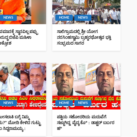
NEWS
HOME
NEWS
ನಕ್ಕೆ ಸ್ಥಾನವಿಲ್ಲ ಪಪ್ಪು
ಸಾಲಿಗ್ರಾಮದಲ್ಲಿ ಶ್ರೀ ಯೋಗ
HOME
NEWS
ುದ್ಧ ಬಿಜೆಪಿ ಮಹಿಳಾ
ನರಸಿಂಹಸ್ವಾಮಿ ಬ್ರಹ್ಮರಥೋತ್ಸವ ಭಕ್ತಿ
ಿಮ್ಮ ನಿಲುವು
ಆಕ್ರೋಶ
ಸಂಭ್ರಮದ ಸಾಗರ
ಕೆ.ಆರ್.ನಗರದಲ್ಲಿ ಕಾವೇರಿ ನದ
 ಬಿಚ್ಚಿಟ್ಟ ಸಿಎಂ
ದಾರುಣ ದುರಂತ: ಉರುಸ್ ಗ
ಬಂದ 8ರಲ್ಲಿ 6 ಮಂದಿ ಸಾವು, 
ಸ್ಥಿತಿ ಗಂಭೀರ
Kannada News Hub 24
141 vi
NEWS
HOME
NEWS
ಸಲಾತಿ ಬಗ್ಗೆ ನಿಮ್ಮ
ಪತ್ನಿಯ ಸಹೋದರಿಯ ಮದುವೆಗೆ
ು?” ಮೋದಿ ಕೇಳಿದ ಗುಟ್ಟು
ಸಜ್ಜಾಗಿದ್ದ ವೈದ್ಯ ಕೊ* : ಡಾಕ್ಟರ್ ಬರ್ಬರ
ಿಎಂ ಸಿದ್ದರಾಮಯ್ಯ :
ಹ*