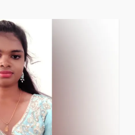
HOME
NEWS
ಬೇಸಾಯದ ಜಮೀನಿಗೆ ತೊಂದ
ನೀಡುತ್ತಿದ್ದು ಸೂಕ್ತ ರಕ್ಷಣೆ ನೀಡು
ಒತ್ತಾಯಿಸಿದ ನೊಂದ ಮಾಲೀ
Kannada News Hub 24
61 vie
HOME
NEWS
ಅಭಿಮಾನಿಗಳ ಸಮ್ಮುಖದಲ್ಲಿ 
ಎಂ. ಲಿಂಗರಾಜು ಜನ್ಮದಿನ ಸ