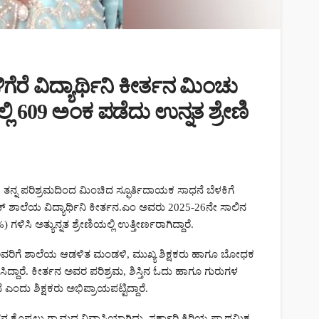
ಕ್ಕೆ ಪ್ರಧಾನಿಯರ
: ನಾಡು-ನುಡಿಗೆ ಹೋರಾಟ
ಲ್ಲಿ ಉಲ್ಲೇಖ
ಮುಂದುವರಿಸುವ ಪ್ರತಿಜ್ಞೆ
Kannada News Hub 24
53 vie
ೆ ವಿದ್ಯಾರ್ಥಿನಿ ಕೀರ್ತನ ಮಿಂಚು
ಲಿ 609 ಅಂಕ ಪಡೆದು ಉನ್ನತ ಶ್ರೇಣಿ
HOME
NEWS
ಸಾಲಿಗ್ರಾಮ ಹಾಲುಉತ್ಪಾದಕ
ಸಹಕಾರ ಸಂಘಕ್ಕೆ ಹೊಸ ನಾಯ
ಎಸ್‌ಆರ್ ಮಹೇಂದ್ರ ಅಧ್ಯಕ್ಷ,
ು ತನ್ನ ಪರಿಶ್ರಮದಿಂದ ಮಿಂಚಿದ ಸ್ಫೂರ್ತಿದಾಯಕ ಸಾಧನೆ ಬೆಳಕಿಗೆ
ಮಹೇಶ್ ಉಪಾಧ್ಯಕ್ಷ ಅವಿರ
ಲಿಕ್ ಶಾಲೆಯ ವಿದ್ಯಾರ್ಥಿನಿ ಕೀರ್ತನ.ಎಂ ಅವರು 2025-26ನೇ ಸಾಲಿನ
ಆಯ್ಕೆ
ಳಿಸಿ ಅತ್ಯುನ್ನತ ಶ್ರೇಣಿಯಲ್ಲಿ ಉತ್ತೀರ್ಣರಾಗಿದ್ದಾರೆ.
Kannada News Hub 24
126 vi
 ಅವರಿಗೆ ಶಾಲೆಯ ಆಡಳಿತ ಮಂಡಳಿ, ಮುಖ್ಯ ಶಿಕ್ಷಕರು ಹಾಗೂ ಬೋಧಕ
ಸಿದ್ದಾರೆ. ಕೀರ್ತನ ಅವರ ಪರಿಶ್ರಮ, ಶಿಸ್ತಿನ ಓದು ಹಾಗೂ ಗುರುಗಳ
ದು ಶಿಕ್ಷಕರು ಅಭಿಪ್ರಾಯಪಟ್ಟಿದ್ದಾರೆ.
ಪ್ಪಲು ಗ್ರಾಮದ ನಿವಾಸಿಯಾಗಿದ್ದು, ಸರ್ಕಾರಿ ಕಿರಿಯ ಪ್ರಾಥಮಿಕ