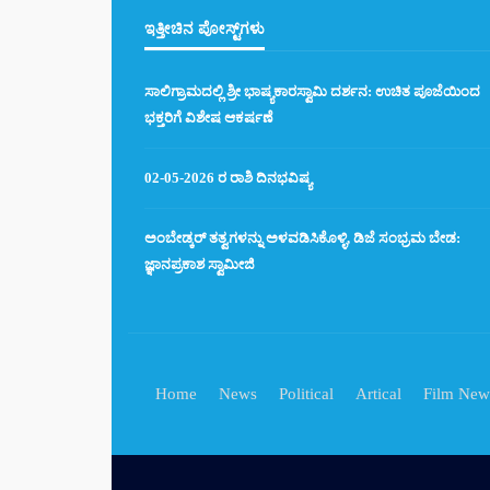
ಇತ್ತೀಚಿನ ಪೋಸ್ಟ್‌ಗಳು
ಸಾಲಿಗ್ರಾಮದಲ್ಲಿ ಶ್ರೀ ಭಾಷ್ಯಕಾರಸ್ವಾಮಿ ದರ್ಶನ: ಉಚಿತ ಪೂಜೆಯಿಂದ
ಭಕ್ತರಿಗೆ ವಿಶೇಷ ಆಕರ್ಷಣೆ
02-05-2026 ರ ರಾಶಿ ದಿನಭವಿಷ್ಯ
ಅಂಬೇಡ್ಕರ್ ತತ್ವಗಳನ್ನು ಅಳವಡಿಸಿಕೊಳ್ಳಿ, ಡಿಜೆ ಸಂಭ್ರಮ ಬೇಡ:
ಜ್ಞಾನಪ್ರಕಾಶ ಸ್ವಾಮೀಜಿ
Home
News
Political
Artical
Film New