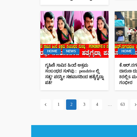
HOME
NEWS
HOME
ಗೃಹಿಣಿ ಸಾವಿನ ಹಿಂದೆ ಅಕ್ರಮ
ಕೆ.ಆರ್.ನಗರ
ಸಂಬಂಧದ ಸುಳಿವು : pendrive ಲ್ಲಿ
ದಾರುಣ ದು
ಸತ್ಯ? ಪರಸ್ತ್ರೀ ಸಹವಾಸದಿಂದ ಹತ್ಯೆಗೈದ್ನಾ
8ರಲ್ಲಿ 6 ಮಂ
ಪತಿ?
ಗಂಭೀರ
1
2
3
4
…
63