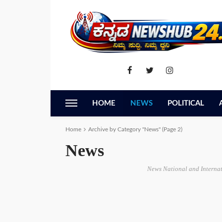
HOME
NEWS
POLITICAL
Home
Archive by Category "News"
(Page 2)
News
News National and Interna