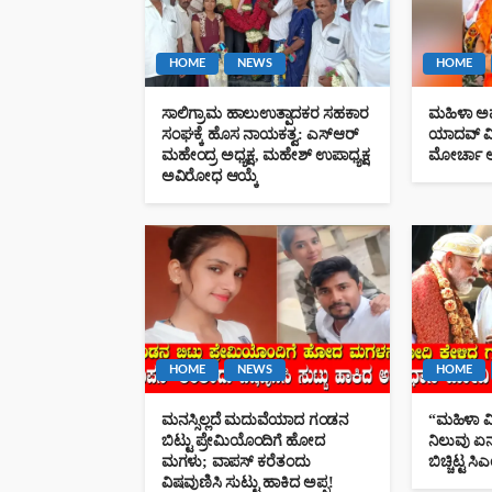
HOME
NEWS
HOME
HOME
NEWS
ಸಾಲಿಗ್ರಾಮ ಹಾಲುಉತ್ಪಾದಕರ ಸಹಕಾರ
ಮಹಿಳಾ ಅವಮಾ
ಸಂಘಕ್ಕೆ ಹೊಸ ನಾಯಕತ್ವ: ಎಸ್‌ಆರ್
ಯಾದವ್ ವಿರ
“ಮಹಿಳಾ ಮೀಸಲಾತಿ ಬಗ್ಗೆ ನ
ಮಹೇಂದ್ರ ಅಧ್ಯಕ್ಷ, ಮಹೇಶ್ ಉಪಾಧ್ಯಕ್ಷ
ಮೋರ್ಚಾ 
ಅವಿರೋಧ ಆಯ್ಕೆ
ಏನು?” ಮೋದಿ ಕೇಳಿದ ಗುಟ್ಟು
ಸಿದ್ದರಾಮಯ್ಯ :
Kannada News Hub 24
76 views
HOME
NEWS
HOME
ಮನಸ್ಸಿಲ್ಲದೆ ಮದುವೆಯಾದ ಗಂಡನ
“ಮಹಿಳಾ ಮೀ
ಬಿಟ್ಟು ಪ್ರೇಮಿಯೊಂದಿಗೆ ಹೋದ
ನಿಲುವು ಏನ
ಮಗಳು; ವಾಪಸ್ ಕರೆತಂದು
ಬಿಚ್ಚಿಟ್ಟ ಸ
ವಿಷವುಣಿಸಿ ಸುಟ್ಟು ಹಾಕಿದ ಅಪ್ಪ!