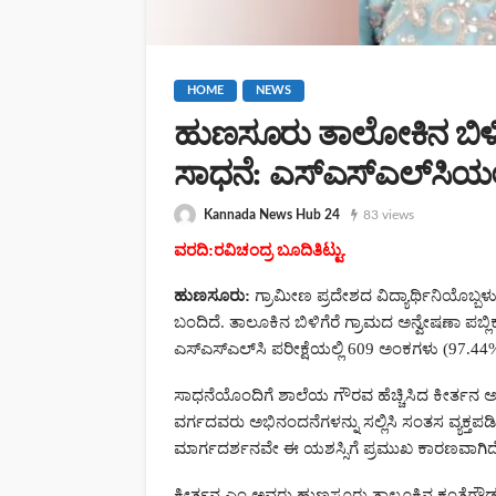
ಬೈಲುಕುಪ್ಪೆಯ ‘ಶತಾಕ್ಷಿ ವನ’
ಮೆಚ್ಚುಗೆ – ಮನ್ ಕಿ ಬಾತ್‌ನ
Kannada News Hub 24
82 views
HOME
NEWS
ಹುಣಸೂರು ತಾಲೋಕಿನ ಬಿಳಿಗೆರ
ಸಾಧನೆ: ಎಸ್‌ಎಸ್‌ಎಲ್‌ಸಿಯಲ್
Kannada News Hub 24
83 views
ವರದಿ:ರವಿಚಂದ್ರ ಬೂದಿತಿಟ್ಟು.
ಹುಣಸೂರು:
ಗ್ರಾಮೀಣ ಪ್ರದೇಶದ ವಿದ್ಯಾರ್ಥಿನಿಯೊಬ್ಬಳ
ಬಂದಿದೆ. ತಾಲೂಕಿನ ಬಿಳಿಗೆರೆ ಗ್ರಾಮದ ಅನ್ವೇಷಣಾ ಪಬ್
ಎಸ್‌ಎಸ್‌ಎಲ್‌ಸಿ ಪರೀಕ್ಷೆಯಲ್ಲಿ 609 ಅಂಕಗಳು (97.44%) ಗ
ಸಾಧನೆಯೊಂದಿಗೆ ಶಾಲೆಯ ಗೌರವ ಹೆಚ್ಚಿಸಿದ ಕೀರ್ತನ
ವರ್ಗದವರು ಅಭಿನಂದನೆಗಳನ್ನು ಸಲ್ಲಿಸಿ ಸಂತಸ ವ್ಯಕ್ತಪಡಿ
ಮಾರ್ಗದರ್ಶನವೇ ಈ ಯಶಸ್ಸಿಗೆ ಪ್ರಮುಖ ಕಾರಣವಾಗಿದೆ ಎಂ
HOME
NEWS
ಕೀರ್ತನ.ಎಂ ಅವರು ಹುಣಸೂರು ತಾಲೂಕಿನ ಕಂತೆಗೌಡನ ಕೊ