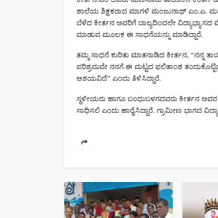
ಹುಣಸೂರು ತಾಲೋಕಿನ ಬಿಳಿಗೆ
ಶಾಲೆಯ ಶಿಕ್ಷಕರಾದ ಮಾಗಳಿ ಮಂಜುನಾಥ್ ಎಂ.ಎ. ಮತ್ತು ಕ
ಕೀರ್ತನ ಮಿಂಚು ಸಾಧನೆ:
ಬೆಳೆದ ಕೀರ್ತನ ಅವರಿಗೆ ಬಾಲ್ಯದಿಂದಲೇ ವಿದ್ಯಾಭ್ಯಾಸದ ಮ
ಮಾಡುವ ಮೂಲಕ ಈ ಸಾಧನೆಯನ್ನು ಮಾಡಿದ್ದಾರೆ.
ಎಸ್‌ಎಸ್‌ಎಲ್‌ಸಿಯಲ್ಲಿ 60
ತಮ್ಮ ಸಾಧನೆ ಕುರಿತು ಮಾತನಾಡಿದ ಕೀರ್ತನ, “ನನ್ನ ತಾ
ಉನ್ನತ ಶ್ರೇಣಿ
ಪರಿಶ್ರಮವೇ ನನಗೆ ಈ ಮಟ್ಟದ ಫಲಿತಾಂಶ ತಂದುಕೊಟ್ಟಿದೆ.
ಆಶಯವಿದೆ” ಎಂದು ತಿಳಿಸಿದ್ದಾರೆ.
Kannada News Hub 24
83 views
ಸ್ಥಳೀಯರು ಹಾಗೂ ಬಂಧುಬಳಗದವರು ಕೀರ್ತನ ಅವರ ಸಾಧನೆಯ
ಸಾಧಿಸಲಿ ಎಂದು ಹಾರೈಸಿದ್ದಾರೆ. ಗ್ರಾಮೀಣ ಭಾಗದ ವಿ