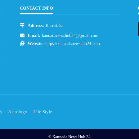
CONTACT INFO
Address:
Karnataka
Email:
kannadanewshub24@gmail.com
Website:
https://kannadanewshub24.com
s
Astrology
Life Style
© Kannada News Hub 24