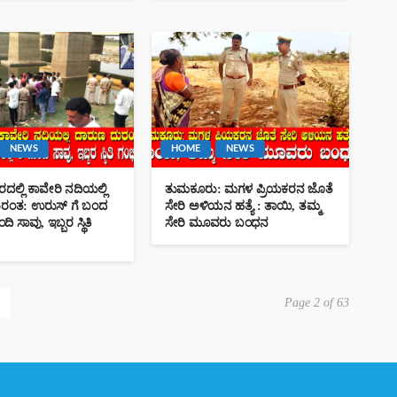
NEWS
HOME
NEWS
ದಲ್ಲಿ ಕಾವೇರಿ ನದಿಯಲ್ಲಿ
ತುಮಕೂರು: ಮಗಳ ಪ್ರಿಯಕರನ ಜೊತೆ
ರಂತ: ಉರುಸ್ ಗೆ ಬಂದ
ಸೇರಿ ಅಳಿಯನ ಹತ್ಯೆ : ತಾಯಿ, ತಮ್ಮ
ದಿ ಸಾವು, ಇಬ್ಬರ ಸ್ಥಿತಿ
ಸೇರಿ ಮೂವರು ಬಂಧನ
Page 2 of 63