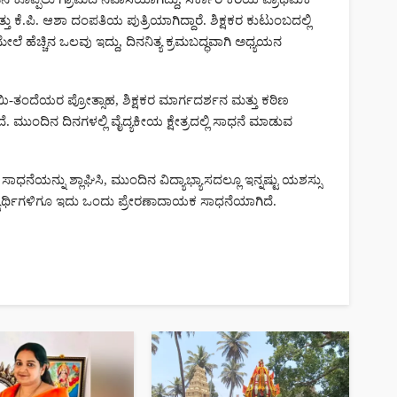
ರೆ ವಿದ್ಯಾರ್ಥಿನಿ
ೆ.ಪಿ. ಆಶಾ ದಂಪತಿಯ ಪುತ್ರಿಯಾಗಿದ್ದಾರೆ. ಶಿಕ್ಷಕರ ಕುಟುಂಬದಲ್ಲಿ
ೇಲೆ ಹೆಚ್ಚಿನ ಒಲವು ಇದ್ದು, ದಿನನಿತ್ಯ ಕ್ರಮಬದ್ಧವಾಗಿ ಅಧ್ಯಯನ
HOME
NEWS
9 ಅಂಕ ಪಡೆದು
ಸಾಲಿಗ್ರಾಮದಲ್ಲಿ ಶ್ರೀ ಯೋಗ
ನರಸಿಂಹಸ್ವಾಮಿ ಬ್ರಹ್ಮರಥೋತ
ಯಿ-ತಂದೆಯರ ಪ್ರೋತ್ಸಾಹ, ಶಿಕ್ಷಕರ ಮಾರ್ಗದರ್ಶನ ಮತ್ತು ಕಠಿಣ
ಭಕ್ತಿ ಸಂಭ್ರಮದ ಸಾಗರ
 ಮುಂದಿನ ದಿನಗಳಲ್ಲಿ ವೈದ್ಯಕೀಯ ಕ್ಷೇತ್ರದಲ್ಲಿ ಸಾಧನೆ ಮಾಡುವ
Kannada News Hub 24
58 vie
ನ್ನು ಶ್ಲಾಘಿಸಿ, ಮುಂದಿನ ವಿದ್ಯಾಭ್ಯಾಸದಲ್ಲೂ ಇನ್ನಷ್ಟು ಯಶಸ್ಸು
ದ್ಯಾರ್ಥಿಗಳಿಗೂ ಇದು ಒಂದು ಪ್ರೇರಣಾದಾಯಕ ಸಾಧನೆಯಾಗಿದೆ.
HOME
NEWS
ಪತ್ನಿಯ ಸಹೋದರಿಯ ಮದುವ
ಸಜ್ಜಾಗಿದ್ದ ವೈದ್ಯ ಕೊ* : ಡಾಕ್ಟರ
ಬರ್ಬರ ಹ*
Kannada News Hub 24
68 vie