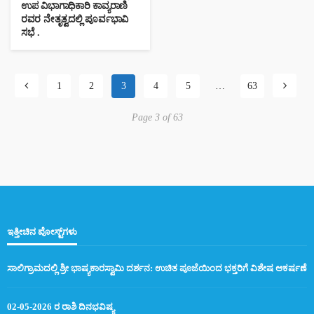
ಉಪ ವಿಭಾಗಾಧಿಕಾರಿ ಕಾವ್ಯರಾಣಿ
ರವರ ನೇತೃತ್ವದಲ್ಲಿ ಪೂರ್ವಭಾವಿ
ಸಭೆ .
1
2
3
4
5
…
63
Page 3 of 63
ಇತ್ತೀಚಿನ ಪೋಸ್ಟ್‌ಗಳು
ಸಾಲಿಗ್ರಾಮದಲ್ಲಿ ಶ್ರೀ ಭಾಷ್ಯಕಾರಸ್ವಾಮಿ ದರ್ಶನ: ಉಚಿತ ಪೂಜೆಯಿಂದ ಭಕ್ತರಿಗೆ ವಿಶೇಷ ಆಕರ್ಷಣೆ
02-05-2026 ರ ರಾಶಿ ದಿನಭವಿಷ್ಯ