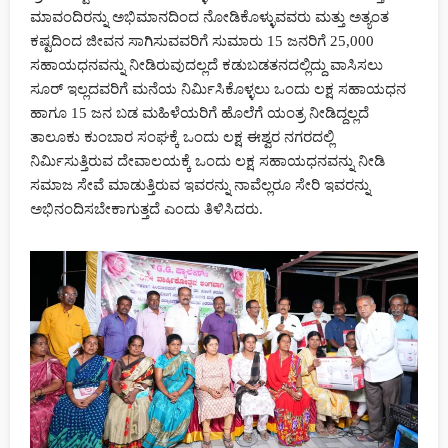
ಮಾವಂದಿರನ್ನು ಅಭಿಮಾನದಿಂದ ನೋಡಿಕೊಳ್ಳುವವರು ಮತ್ತು ಅತ್ಯಂತ
ಹುಣಸೂರು ತಾಲೋಕಿನ ಬಿಳಿಗೆರೆ ವಿದ್ಯಾರ್ಥಿನಿ ಕೀರ್ತನ ಮಿಂಚು
ಕಷ್ಟದಿಂದ ಜೀವನ ಸಾಗಿಸುವವರಿಗೆ ಸುಮಾರು 15 ಜನರಿಗೆ 25,000
ಸಾಧನೆ: ಎಸ್‌ಎಸ್‌ಎಲ್‌ಸಿಯಲ್ಲಿ 609 ಅಂಕ ಪಡೆದು ಉನ್ನತ ಶ್ರೇಣಿ
ಸಹಾಯಧನವನ್ನು ನೀಡಿರುವುದಲ್ಲದೆ ಕಡುಬಡತನದಲ್ಲಿದ್ದು ವಾಸಿಸಲು
83 views
Kannada News Hub 24
ಸೂರ್ ಇಲ್ಲದವರಿಗೆ ಮನೆಯ ನಿರ್ಮಿಸಿಕೊಳ್ಳಲು ಒಂದು ಲಕ್ಷ ಸಹಾಯಧನ
ಹಾಗೂ 15 ಜನ ಬಡ ಮಹಿಳೆಯರಿಗೆ ಹೊಲೆಗೆ ಯಂತ್ರ ನೀಡಿದ್ದಲ್ಲದೆ
ತಾಲೂಕು ಕುಂಬಾರ ಸಂಘಕ್ಕೆ ಒಂದು ಲಕ್ಷ ಈಶ್ವರ ನಗರದಲ್ಲಿ
ನಿರ್ಮಿಸುತ್ತಿರುವ ದೇವಾಲಯಕ್ಕೆ ಒಂದು ಲಕ್ಷ ಸಹಾಯಧನವನ್ನು ನೀಡಿ
ಸಮಾಜ ಸೇವೆ ಮಾಡುತ್ತಿರುವ ಇವರನ್ನು ನಾವೆಲ್ಲರೂ ಸೇರಿ ಇವರನ್ನು
ಸಾಲಿಗ್ರಾಮ ಹಾಲುಉತ್ಪಾದಕರ ಸಹಕಾರ ಸಂಘಕ್ಕೆ ಹೊಸ ನಾಯಕತ್ವ: ಎಸ್‌ಆರ್
ಅಭಿನಂದಿಸಬೇಕಾಗುತ್ತದೆ ಎಂದು ತಿಳಿಸಿದರು.
ಮಹೇಂದ್ರ ಅಧ್ಯಕ್ಷ, ಮಹೇಶ್ ಉಪಾಧ್ಯಕ್ಷ ಅವಿರೋಧ ಆಯ್ಕೆ
ಮಹಿಳಾ ಅವಮಾನಕ್ಕೆ ಸ್ಥಾನವಿಲ್ಲ ಪಪ್ಪು ಯಾದವ್ ವಿರುದ್ಧ ಬಿಜೆಪಿ ಮಹಿಳಾ
ಮೋರ್ಚಾ ಆಕ್ರೋಶ