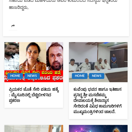
ಸಹಾಯ ಪಡೆದ ಮಹಿಳೆಯರು ಅವರ ಕುಟುಂಬದ ಸದಸ್ಯರು ಇನ್ನಿತರರು
ಹಾಜರಿದ್ದರು,
HOME
NEWS
HOME
NEWS
ಪ್ರಿಯಕರ ಜೊತೆ ಸೇರಿ ಪತಿಯ ಹತ್ಯೆ
ಕುವೆಂಪು ಭವನ ಹಾಗೂ ಇತಿಹಾಸ
: ಮೈಸೂರಿನಲ್ಲಿ ಬೆಚ್ಚಿಬೀಳಿಸಿದ
ಪ್ರಸಿದ್ಧ ಶ್ರೀ ಮಸಣಿಕಮ್ಮ
ಪ್ರಕರಣ
ದೇವಾಲಯಕ್ಕೆ ಶಿಲಾನ್ಯಾಸ
ಸೇರಿದಂತೆ ವಿವಿಧ ಕಾಮಗಾರಿಗಳಿಗೆ
ಮುಖ್ಯಮಂತ್ರಿಗಳಿಂದ ಚಾಲನೆ.