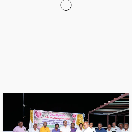
ಅಂಬೇಡ್ಕರ್ ತತ್ವಗಳನ್ನು ಅಳವಡಿಸಿಕೊಳ್ಳಿ, ಡಿಜೆ ಸಂಭ್ರಮ ಬೇಡ: ಜ್ಞಾನಪ್ರಕಾಶ
ಸ್ವಾಮೀಜಿ
ವಿವಿಧ ಬೇಡಿಕೆ ಈಡೇರಿಕೆಗೆ ಆಗ್ರಹಿಸಿ ರಸಗೊಬ್ಬರ ಮತ್ತು ಬಿತ್ತನೆ ಬೀಜ,
ಕೀಟನಾಶಕಗಳ ಮಾರಾಟಗಾರರ ಸಂಘದಿಂದ ಪ್ರತಿಭಟನೆ.,
135ನೇ ಅಂಬೇಡ್ಕರ್ ಜಯಂತಿ: ಬಲಗೈ ಸಮುದಾಯಗಳ ಒಕ್ಕೂಟದಿಂದ ಭವ್ಯ
ಕಾರ್ಯಕ್ರಮ