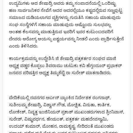
ಉದ್ಯಮಿಗಳು ಆದ ಶೇಷಾದ್ರಿ ಅವರು ತಮ್ಮ ಸಂಪಾದನೆಯಲ್ಲಿ ಒಂದಿಷ್ಟು
ಹಣ ಸಾರ್ವಜನಿಕರ ಸೇವೆಗೆ ಅದರ ಅದರಲ್ಲಿಯೂ ಕಷ್ಟದಲ್ಲಿರುವ ಸಣ್ಣಪುಟ್ಟ
ಸಮಾಜದ ದುಡಿಯಲಾಗದ ವ್ಯಕ್ತಿಗಳನ್ನು ಗುರುತಿಸಿ ಸಹಾಯ ಮಾಡುವುದು
ಸಂಘ ಸಂಸ್ಥೆಗಳಿಗೆ ಸಹಾಯ ಮಾಡುವುದು ಅಷ್ಟೊಂದು ಸುಲಭವಲ್ಲ
ಅಂತಹ ಕೆಲಸವನ್ನು ಮಾಡುತ್ತಿರುವ ಇವರಿಗೆ ಇವರ ಕುಟುಂಬದವರಿಗೆ
ದೇವರು ಆರೋಗ್ಯ ಆಯಸ್ಸು ಐಶ್ವರ್ಯವನ್ನು ನೀಡಲಿ ಎಂದು ಪ್ರಾರ್ಥಿಸುತ್ತೇನೆ
ಎಂದು ತಿಳಿಸಿದರು.
ಕಾರ್ಯಕ್ರಮವನ್ನು ಉದ್ದೇಶಿಸಿ ಜಿ ಶೇಷಾದ್ರಿ ಪತ್ರಕರ್ತರ ಸಂಘದ ಮಾಜಿ
ಅಧ್ಯಕ್ಷ ವಡ್ಡರ ಕೊಪ್ಪಲು ಶಿವರಾಮು ಚುಟುಕು ಕವಿ ಹೆಗ್ಗಂದೂರ್ ಪ್ರಭಾಕರ್
ಜನಪದ ಪರಿಷತ್ತಿನ ಅಧ್ಯಕ್ಷ ತಿಮ್ಮಶೆಟ್ಟಿ ರಾ ಸುರೇಶ್ ಮಾತನಾಡಿದರು.
ವೇದಿಕೆಯಲ್ಲಿ ನವನಗರ ಅರ್ಬನ್ ಬ್ಯಾಂಕಿನ ನಿರ್ದೇಶಕ ರಂಗನಾಥ್,
ಸುಶೀಲಮ್ಮ ಶೇಷಾದ್ರಿ, ವಿಶ್ವಾಸ್ ಗೌಡ, ಮೋಕ್ಷಿತ, ವಿನುತಾ, ಕಾರ್ತಿಕ,
ಲೋಕೇಶ್, ನಿವೃತ್ತ ಇಂಜಿನಿಯರ್ ಪ್ರಕಾಶ್ ಮುಖಂಡರುಗಳಾದ ಶ್ರೀನಿವಾಸ್,
ಸುರೇಶ್, ವಿಷ್ಣುವರ್ಧನ, ಹೇಮಂತ್, ಪತ್ರಕರ್ತ ಮಹದೇವಸ್ವಾಮಿ,
ಉದಯ್ ಕುಮಾರ್, ಮೋಹನ, ರಾಮಕೃಷ್ಣ, ಸೇರಿದಂತೆ ಮುಖಂಡರು