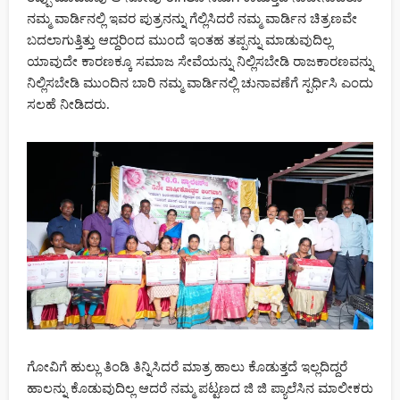
ನಮ್ಮ ವಾರ್ಡಿನಲ್ಲಿ ಇವರ ಪುತ್ರನನ್ನು ಗೆಲ್ಲಿಸಿದರೆ ನಮ್ಮ ವಾರ್ಡಿನ ಚಿತ್ರಣವೇ
ಬದಲಾಗುತ್ತಿತ್ತು ಆದ್ದರಿಂದ ಮುಂದೆ ಇಂತಹ ತಪ್ಪನ್ನು ಮಾಡುವುದಿಲ್ಲ
ಪತ್ನಿಯ ಸಹೋದರಿಯ ಮದುವೆಗೆ ಸಜ್ಜಾಗಿದ್ದ ವೈದ್ಯ ಕೊ* : ಡಾಕ್ಟರ್ ಬರ್ಬರ ಹ*
ಯಾವುದೇ ಕಾರಣಕ್ಕೂ ಸಮಾಜ ಸೇವೆಯನ್ನು ನಿಲ್ಲಿಸಬೇಡಿ ರಾಜಕಾರಣವನ್ನು
ನಿಲ್ಲಿಸಬೇಡಿ ಮುಂದಿನ ಬಾರಿ ನಮ್ಮ ವಾರ್ಡಿನಲ್ಲಿ ಚುನಾವಣೆಗೆ ಸ್ಪರ್ಧಿಸಿ ಎಂದು
ಸಲಹೆ ನೀಡಿದರು.
ಗೃಹಿಣಿ ಸಾವಿನ ಹಿಂದೆ ಅಕ್ರಮ ಸಂಬಂಧದ ಸುಳಿವು : pendrive ಲ್ಲಿ ಸತ್ಯ? ಪರಸ್ತ್ರೀ
ಸಹವಾಸದಿಂದ ಹತ್ಯೆಗೈದ್ನಾ ಪತಿ?
ಕೆ.ಆರ್.ನಗರದಲ್ಲಿ ಕಾವೇರಿ ನದಿಯಲ್ಲಿ ದಾರುಣ ದುರಂತ: ಉರುಸ್ ಗೆ ಬಂದ 8ರಲ್ಲಿ
6 ಮಂದಿ ಸಾವು, ಇಬ್ಬರ ಸ್ಥಿತಿ ಗಂಭೀರ
ಗೋವಿಗೆ ಹುಲ್ಲು ತಿಂಡಿ ತಿನ್ನಿಸಿದರೆ ಮಾತ್ರ ಹಾಲು ಕೊಡುತ್ತದೆ ಇಲ್ಲದಿದ್ದರೆ
ತುಮಕೂರು: ಮಗಳ ಪ್ರಿಯಕರನ ಜೊತೆ ಸೇರಿ ಅಳಿಯನ ಹತ್ಯೆ : ತಾಯಿ, ತಮ್ಮ ಸೇರಿ
ಹಾಲನ್ನು ಕೊಡುವುದಿಲ್ಲ ಆದರೆ ನಮ್ಮ ಪಟ್ಟಣದ ಜಿ ಜಿ ಪ್ಯಾಲೆಸಿನ ಮಾಲೀಕರು
ಮೂವರು ಬಂಧನ