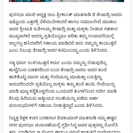
ಸಾಲಿಗ್ರಾಮದಲ್ಲಿ ಶ್ರೀ ಯೋಗ ನರಸಿಂಹಸ್ವಾಮಿ ಬ್ರಹ್ಮರಥೋತ್ಸವ ಭಕ್ತಿ ಸಂಭ್ರಮದ
ಸಾಗರ
ಪುರಸಭಾ ಮಾಜಿ ಅಧ್ಯಕ್ಷ ರಾಜ ಶ್ರೀಕಾಂತ್ ಮಾತನಾಡಿ ಜಿ ಶೇಷಾದ್ರಿ ಅವರು
ಇಷ್ಟೊಂದು ಎತ್ತರಕ್ಕೆ ಬೆಳೆಯಬೇಕಾದರೆ ಹಾಗೂ ಸಮಾಜಸೇವೆ ಮಾಡಲು
ಅವರ ಶ್ರೀಮತಿ ಸುಶೀಲಮ್ಮ ಶೇಷಾದ್ರಿ ಮತ್ತು ಮಕ್ಕಳು ನೀಡುವ ಸಹಕಾರ
ಮುಖ್ಯವಾಗಿದೆ ಅದನ್ನು ಪ್ರತಿಯೊಬ್ಬರೂ ಅರಿತು ತಮ್ಮ ಸಂಪಾದನೆಯಲ್ಲಿ
ಮನಸ್ಸಿಲ್ಲದೆ ಮದುವೆಯಾದ ಗಂಡನ ಬಿಟ್ಟು ಪ್ರೇಮಿಯೊಂದಿಗೆ ಹೋದ ಮಗಳು;
ಅಲ್ಪಸಲ್ಪ ಹಸಿದವರಿಗೆ ಸಹಾಯ ಮಾಡಿದರೆ ಅದು ನಮ್ಮನ್ನು ಕಾಯುತ್ತದೆ
ವಾಪಸ್ ಕರೆತಂದು ವಿಷವುಣಿಸಿ ಸುಟ್ಟು ಹಾಕಿದ ಅಪ್ಪ!
ಎಂಬ ನಿಲುವು ಶೇಷಾದ್ರಿ ಅವರ ಕುಟುಂಬದ್ದು ಎಂದು ತಿಳಿಸಿದರು.
ಸತ್ಯ ಧರ್ಮ ಉಳಿಯುತ್ತದೆ ಕರ್ಮ ಎಂದು ನಮ್ಮನ್ನು ಬಿಡುವುದಿಲ್ಲ
ಹುಟ್ಟಿನಿಂದ ಬಡತನದಿಂದ ಬಂದ ಶೇಷಾದ್ರಿ ಅವರು ಅವರ ತಂದೆ
ಹಾಕಿಕೊಟ್ಟ ಮಾರ್ಗ ಮತ್ತು ಸೇವೆಯನ್ನು ಮಾಡುತ್ತಾ ಬರುತ್ತಿದ್ದು
ಆದುದರಿಂದಲೇ ಪ್ರತಿಯೊಬ್ಬ ಮಕ್ಕಳು ತಮ್ಮ ತಂದೆ ತಾಯಿ ಸೇವೆಯನ್ನು
HOME
NEWS
ಮಾಡಿ ಪುಣ್ಯ ಕಟ್ಟಿಕೊಳ್ಳಲೆಂದು ಒಂದುವರೆ ತಿಂಗಳಿನಿಂದ ಸರ್ವೇ ಮಾಡಿ
“ಮಹಿಳಾ ಮೀಸಲಾತಿ ಬಗ್ಗೆ ನಿಮ್ಮ ನಿಲುವು ಏನು?” ಮೋದಿ ಕೇಳಿದ
ಕೆಲವು ಹಿರಿಯರು ಆತ್ಮೀಯರ ಸಲಹೆಯನ್ನು ಪಡೆದು ಅರ್ಹ
ಗುಟ್ಟು ಬಿಚ್ಚಿಟ್ಟ ಸಿಎಂ ಸಿದ್ದರಾಮಯ್ಯ :
ಫಲಾನುಭವಿಗಳಿಗೆ ಸಹಾಯ ನೀಡುತ್ತಿದ್ದಾರೆ ಎಂದು ತಿಳಿಸಿದರು.
76 views
Kannada News Hub 24
ನಿವೃತ್ತ ಶಿಕ್ಷಕ ಕವನ ಬರಹಗಾರ ಶಿವಕುಮಾರ್ ಮಾತನಾಡಿ ನಮ್ಮ ಈಶ್ವರ
ನಗರ ಪುರಸಭಾ ಚುನಾವಣೆಯಲ್ಲಿ ಸ್ಪರ್ಧಿಸಿದ್ದ ಅವರ ಪುತ್ರರನ್ನು ಸೋಲಿಸಿ
ತಪ್ಪು ಮಾಡಿದವು ಆ ನೋವು ಈಗಲೂ ನಮಗೆ ಕಾಡುತ್ತಿದೆ ನಾವೇನಾದರೂ