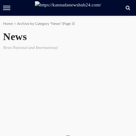
Home
Archive by Category "News"
(Page 3)
News
News National and International
HOME
NEWS
ಸಾಲಿಗ್ರಾಮದಲ್ಲಿ ಶ್ರೀ ಭಾಷ್ಯಕಾರಸ್ವಾಮಿ ದರ್ಶನ: ಉಚಿತ
ಪೂಜೆಯಿಂದ ಭಕ್ತರಿಗೆ ವಿಶೇಷ ಆಕರ್ಷಣೆ
88 views
Kannada News Hub 24