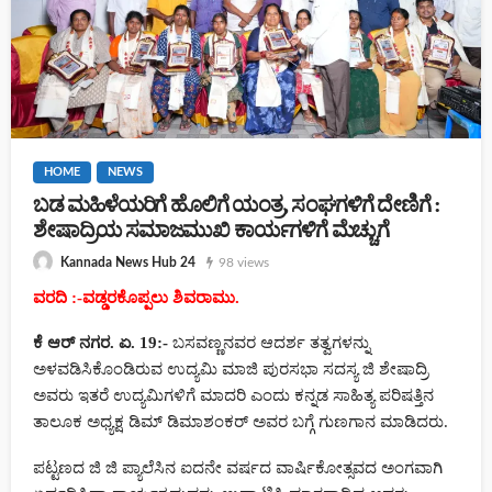
” ದಾನ ಮಾಡಿದಷ್ಟು ಮೇಲೆ : ವಿಜಯೇಂದ್ರ ಆಚಾರ್ಯ “
HOME
NEWS
HOME
NEWS
ಬೈಲುಕುಪ್ಪೆಯ ‘ಶತಾಕ್ಷಿ ವನ’ಕ್ಕೆ ಪ್ರಧಾನಿಯರ ಮೆಚ್ಚುಗೆ – ಮನ್ ಕಿ
ಬಡ ಮಹಿಳೆಯರಿಗೆ ಹೊಲಿಗೆ ಯಂತ್ರ, ಸಂಘಗಳಿಗೆ ದೇಣಿಗೆ :
ಬಾತ್‌ನಲ್ಲಿ ಉಲ್ಲೇಖ
ಶೇಷಾದ್ರಿಯ ಸಮಾಜಮುಖಿ ಕಾರ್ಯಗಳಿಗೆ ಮೆಚ್ಚುಗೆ
82 views
98 views
Kannada News Hub 24
Kannada News Hub 24
ವರದಿ :-ವಡ್ಡರಕೊಪ್ಪಲು ಶಿವರಾಮು.
ಕೆ ಆರ್ ನಗರ. ಏ. 19:-
ಬಸವಣ್ಣನವರ ಆದರ್ಶ ತತ್ವಗಳನ್ನು
ಅಳವಡಿಸಿಕೊಂಡಿರುವ ಉದ್ಯಮಿ ಮಾಜಿ ಪುರಸಭಾ ಸದಸ್ಯ ಜಿ ಶೇಷಾದ್ರಿ
ಬೇಸಾಯದ ಜಮೀನಿಗೆ ತೊಂದರೆ ನೀಡುತ್ತಿದ್ದು ಸೂಕ್ತ ರಕ್ಷಣೆ ನೀಡುವಂತ್ತೆ
ಅವರು ಇತರೆ ಉದ್ಯಮಿಗಳಿಗೆ ಮಾದರಿ ಎಂದು ಕನ್ನಡ ಸಾಹಿತ್ಯ ಪರಿಷತ್ತಿನ
ಒತ್ತಾಯಿಸಿದ ನೊಂದ ಮಾಲೀಕ
ತಾಲೂಕ ಅಧ್ಯಕ್ಷ ಡಿಮ್ ಡಿಮಾಶಂಕರ್ ಅವರ ಬಗ್ಗೆ ಗುಣಗಾನ ಮಾಡಿದರು.
ಪಟ್ಟಣದ ಜಿ ಜಿ ಪ್ಯಾಲೆಸಿನ ಐದನೇ ವರ್ಷದ ವಾರ್ಷಿಕೋತ್ಸವದ ಅಂಗವಾಗಿ