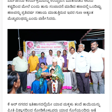
ಏರ್ಪಡಿಸಿದಾ ಕಾರ್ಯಕ್ರಮವನ್ನು ಉದ್ಘಾಟಿಸಿ ಮಾತನಾಡಿದ ಅವರು
ಕಷ್ಟದಿಂದ ಮೇಲೆ ಬಂದು ತಾನು ಸಂಪಾದನೆ ಮಾಡಿದ ಹಣದಲ್ಲಿ ಒಂದಿಷ್ಟು
ಬಿಸಿಲಿನಿಂದ ಬರಿದಾದ ಕೆರೆಗಳು, ಸಂಕಷ್ಟದಲ್ಲಿ ರೈತರು : ಸರ್ಕಾರದ ನಿರ್ಲಕ್ಷ್ಯಕ್ಕೆ
ಕುಮಾರಸ್ವಾಮಿ ಗರಂ : ಗೃಹಲಕ್ಷ್ಮಿ ಬಗ್ಗೆ ಕುಮಾರಸ್ವಾಮಿ ಸ್ಪಷ್ಟನೆ
ಹಣವನ್ನು ಪ್ರತಿವರ್ಷ ಸಹಾಯ ಮಾಡುತ್ತಿರುವ ಇವರ ಗುಣ ಅತ್ಯಂತ
ಮೆಚ್ಚುವಂಥದ್ದು ಎಂದು ವರ್ಣಿಸಿದರು.
ಅಭಿಮಾನಿಗಳ ಸಮ್ಮುಖದಲ್ಲಿ ಡಾ. ಎಂ. ಲಿಂಗರಾಜು ಜನ್ಮದಿನ ಸಂಭ್ರಮ : ನಾಡು-
ನುಡಿಗೆ ಹೋರಾಟ ಮುಂದುವರಿಸುವ ಪ್ರತಿಜ್ಞೆ
ಮಾತೃಮಂಡಲಿ ಶಾಲೆಗೆ ಎಸ್‌ ಎಸ್‌ ಎಲ್‌ ಸಿ ಫಲಿತಾಂಶದಲ್ಲಿ 55ರಲ್ಲಿ 55
ವಿದ್ಯಾರ್ಥಿಗಳು ಉತ್ತೀರ್ಣ: 8 ವಿದ್ಯಾರ್ಥಿಗಳಿಗೆ ಅತ್ಯುನ್ನತ ಶ್ರೇಣಿ ಭರ್ಜರಿ ಸಾಧನೆ
ಕೆ ಆರ್ ನಗರದ ಇತಿಹಾಸದಲ್ಲಿಯೇ ಯಾವ ಮಕ್ಕಳು ತಂದೆ ತಾಯಿಯನ್ನು
ಪ್ರೀತಿ ವಿಶ್ವಾಸದಿಂದ ನೋಡಿಕೊಳ್ಳುವರು ಯಾವ ಸೊಸೆಯಂದಿರು ಅತ್ತೆ
HOME
NEWS