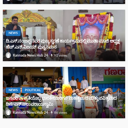
ಬೈಲುಕುಪ್ಪೆಯ ‘ಶತಾಕ್ಷಿ ವನ’ಕ್ಕೆ ಪ್ರಧಾನಿಯರ ಮೆಚ್ಚುಗೆ – ಮನ್ ಕಿ ಬಾತ್‌ನಲ್ಲಿ ಉಲ್ಲೇಖ
NEWS
ದಿ.ಎಸ್.ನಂಜಪ್ಪನವರ ಪುಣ್ಯ ಸ್ಮರಣೆ ಕಾರ್ಯಕ್ರಮದಲ್ಲಿ ಮುಡಾ ಮಾಜಿ ಅಧ್ಯಕ್ಷ
ಹೆಚ್.ಎನ್.ವಿಜಯ್ ಪುಷ್ಪನಮನ
91 views
Kannada News Hub 24
27-04-2026 ರ ರಾಶಿ ದಿನಭವಿಷ್ಯ
NEWS
POLITICAL
ಜನವರಿ 26 ಪ್ರತಿಯೊಬ್ಬ ಭಾರತೀಯರಿಗೂ ಮಹತ್ವವಾದ ಮತ್ತು ಪವಿತ್ರವಾದ
ದಿನ: ಎನ್.ಚಲುವರಾಯಸ್ವಾಮಿ
HOME
ASTROLOGY
86 views
Kannada News Hub 24
26-04-2026 ರ ರಾಶಿ ವಾರಭವಿಷ್ಯ
133 views
Kannada News Hub 24