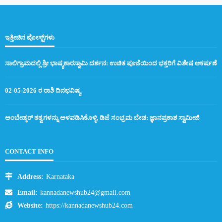
HOME
ASTROLOGY
ಇತ್ತೀಚಿನ ಪೋಸ್ಟ್‌ಗಳು
23-04-2026 ರ ರಾಶಿ ದಿನಭವಿಷ್ಯ
ಸಾಲಿಗ್ರಾಮದಲ್ಲಿ ಶ್ರೀ ಭಾಷ್ಯಕಾರಸ್ವಾಮಿ ದರ್ಶನ: ಉಚಿತ ಪೂಜೆಯಿಂದ ಭಕ್ತರಿಗೆ ವಿಶೇಷ ಆಕರ್ಷಣೆ
107 views
Kannada News Hub 24
02-05-2026 ರ ರಾಶಿ ದಿನಭವಿಷ್ಯ
ಅಂಬೇಡ್ಕರ್ ತತ್ವಗಳನ್ನು ಅಳವಡಿಸಿಕೊಳ್ಳಿ, ಡಿಜೆ ಸಂಭ್ರಮ ಬೇಡ: ಜ್ಞಾನಪ್ರಕಾಶ ಸ್ವಾಮೀಜಿ
ಮಹಿಳಾ ಅವಮಾನಕ್ಕೆ ಸ್ಥಾನವಿಲ್ಲ ಪಪ್ಪು ಯಾದವ್ ವಿರುದ್ಧ ಬಿಜೆಪಿ ಮಹಿಳಾ ಮೋರ್ಚಾ
ಆಕ್ರೋಶ
CONTACT INFO
Address:
Karnataka
Email:
kannadanewshub24@gmail.com
ಸಾಲಿಗ್ರಾಮದಲ್ಲಿ ಶ್ರೀ ಯೋಗ ನರಸಿಂಹಸ್ವಾಮಿ ಬ್ರಹ್ಮರಥೋತ್ಸವ ಭಕ್ತಿ ಸಂಭ್ರಮದ ಸಾಗರ
Website:
https://kannadanewshub24.com