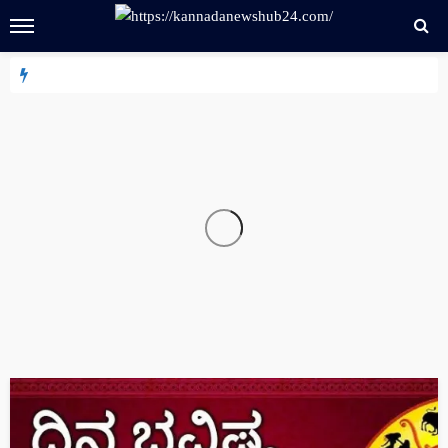
HOME
NEWS
ಸಾಲಿಗ್ರಾಮದಲ್ಲಿ ಶ್ರೀ ಭಾಷ್ಯಕಾರಸ್ವಾಮಿ ದರ್ಶನ: ಉಚಿತ
ಪೂಜೆಯಿಂದ ಭಕ್ತರಿಗೆ ವಿಶೇಷ ಆಕರ್ಷಣೆ
87 views
Kannada News Hub 24
02-05-2026 ರ ರಾಶಿ ದಿನಭವಿಷ್ಯ