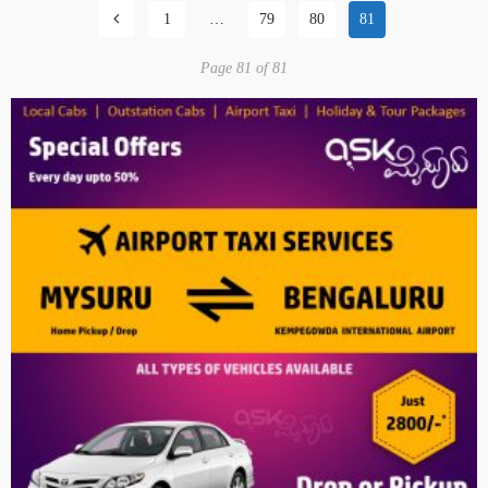
1
…
79
80
81
Page 81 of 81
ಬೇಸಾಯದ ಜಮೀನಿಗೆ ತೊಂದರೆ ನೀಡುತ್ತಿದ್ದು ಸೂಕ್ತ ರಕ್ಷಣೆ ನೀಡುವಂತ್ತೆ ಒತ್ತಾಯಿಸಿದ
ನೊಂದ ಮಾಲೀಕ
ಬಿಸಿಲಿನಿಂದ ಬರಿದಾದ ಕೆರೆಗಳು, ಸಂಕಷ್ಟದಲ್ಲಿ ರೈತರು : ಸರ್ಕಾರದ ನಿರ್ಲಕ್ಷ್ಯಕ್ಕೆ
ಕುಮಾರಸ್ವಾಮಿ ಗರಂ : ಗೃಹಲಕ್ಷ್ಮಿ ಬಗ್ಗೆ ಕುಮಾರಸ್ವಾಮಿ ಸ್ಪಷ್ಟನೆ
ಅಭಿಮಾನಿಗಳ ಸಮ್ಮುಖದಲ್ಲಿ ಡಾ. ಎಂ. ಲಿಂಗರಾಜು ಜನ್ಮದಿನ ಸಂಭ್ರಮ : ನಾಡು-
ನುಡಿಗೆ ಹೋರಾಟ ಮುಂದುವರಿಸುವ ಪ್ರತಿಜ್ಞೆ