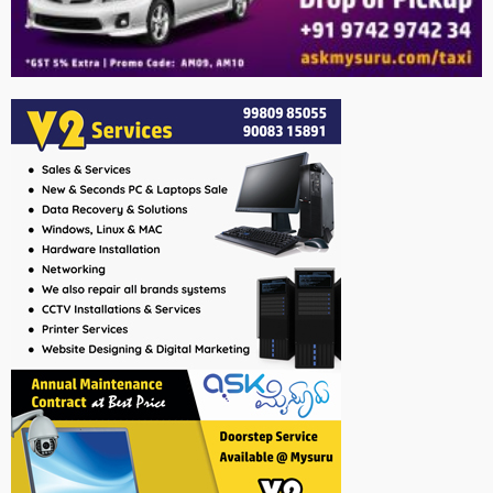
25-04-2026 ರ ರಾಶಿ ದಿನಭವಿಷ್ಯ
HOME
ASTROLOGY
24-04-2026 ರ ರಾಶಿ ದಿನಭವಿಷ್ಯ
77 views
Kannada News Hub 24
ಮಾತೃಮಂಡಲಿ ಶಾಲೆಗೆ ಎಸ್‌ ಎಸ್‌ ಎಲ್‌ ಸಿ ಫಲಿತಾಂಶದಲ್ಲಿ 55ರಲ್ಲಿ 55 ವಿದ್ಯಾರ್ಥಿಗಳು
ಉತ್ತೀರ್ಣ: 8 ವಿದ್ಯಾರ್ಥಿಗಳಿಗೆ ಅತ್ಯುನ್ನತ ಶ್ರೇಣಿ ಭರ್ಜರಿ ಸಾಧನೆ