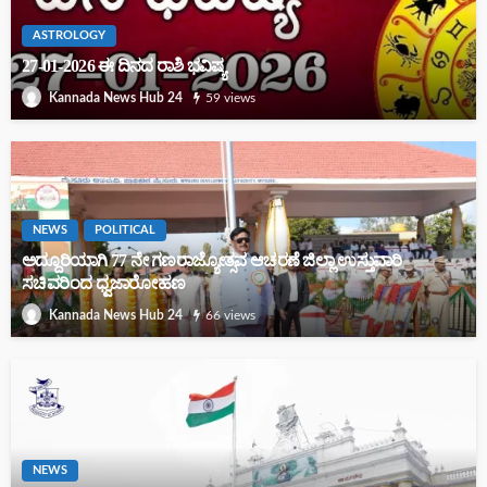
ASTROLOGY
27-01-2026 ಈ ದಿನದ ರಾಶಿ ಭವಿಷ್ಯ
59 views
Kannada News Hub 24
ಅಂಬೇಡ್ಕರ್ ತತ್ವಗಳನ್ನು ಅಳವಡಿಸಿಕೊಳ್ಳಿ, ಡಿಜೆ ಸಂಭ್ರಮ ಬೇಡ: ಜ್ಞಾನಪ್ರಕಾಶ
ಸ್ವಾಮೀಜಿ
NEWS
POLITICAL
ಅದ್ದೂರಿಯಾಗಿ 77 ನೇ ಗಣರಾಜ್ಯೋತ್ಸವ ಆಚರಣೆ ಜಿಲ್ಲಾ ಉಸ್ತುವಾರಿ
30-04-2026 ರ ರಾಶಿ ದಿನಭವಿಷ್ಯ
ಸಚಿವರಿಂದ ಧ್ವಜಾರೋಹಣ
66 views
Kannada News Hub 24
29 -04-2026 ಬುಧವಾರದ ರಾಶಿ ದಿನಭವಿಷ್ಯ
NEWS